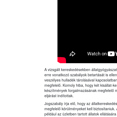
A vizsgált kereskedésekben állatgyógyászati
erre vonatkozó szabályok betartását is ellen
veszélyes hulladék tárolásával kapcsolatba
megfelelő. Komoly hiba, hogy két kisállat-k
készítmények forgalmazásának megfelelő mű
eljárást indítottak.
Jogszabály írja elő, hogy az állatkereskedé
megfelelő körülményeket kell biztosítaniuk. 
például az üzletben tartott állatok ellátásá