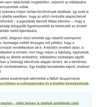
etben sem takarították megfelelően, valamint az ellátásukra
ennyezettek voltak.
t számára milyen tartási körülmények ideálisak, így ezek is
 állatfaj esetében, hogy az előírt minimális alapterületnél
lőfordult – a jogszabály kiemelt tiltása ellenére –, hogy a
ósági felügyelők figyelmeztették és kötelezték az érintett
ridőn belüli kijavítására.
zetői, dolgozói részt vehettek egy vásárlói szempontú
tisztasága mellett lényeges volt például, hogy a
ormáció rendelkezésre áll-e. A kérdőív emellett olyan, a
déseket is érintett, mint hogy milyen a fajbőség, kaphatóak-
őség az állatok tartásához, ellátásához szükséges egyéb
rban a hatósági ellenőrzés alapján történt, de a kérdőíves
ő minősítésekhez. Egy kisállat-kereskedés kapott „kiválóan
t
.
észletes eredmények elérhetőek a Nébih Szupermenta
hu/robban-a-cukisagbomba-itt-a-kisallat-kereskedesek-
teszten – több helyen is találtak problémát című