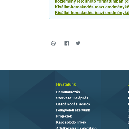
közlemény letölthető formátumban (d
Kisállat-kereskedés teszt eredménykö
Kisállat-kereskedés teszt eredményköz
Hivatalunk
Bemutatkozás
Szervezeti felépítés
Gazdálkodási adatok
Felügyeleti szervünk
Projektek
Kapcsolódó linkek
Adatkezelési tájékoztató