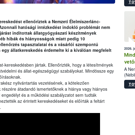
TO
szake
alá”,
vizsg
szemp
reskedést ellenőriztek a Nemzeti Élelmiszerlánc-
vizsgá
 Azonnali hatósági intézkedést indokló problémát nem
legke
ljárást indítottak állatgyógyászati készítmények
yéb hibák és hiányosságok miatt pedig 10
llenőrzés tapasztalatai és a vásárlói szempontú
2026. j
 egy állatkereskedés érdemelte ki a kiválóan megfelelt
Mind
vető
t-kereskedésben jártak. Ellenőrizték, hogy a létesítmények
A Nem
atvédelmi és állat-egészségügyi szabályokat. Mindössze egy
(Nébi
lőírásoknak.
termé
rakész nyilvántartás vezetésének, a kötelezően
TO
fókus
k részére átadandó ismertetőknek a hiánya vagy hiányos
szake
 engedélyt és a működési szabályzatot sem tudták
kapha
ztették az érintett kereskedéseket és előírták a feltárt
vetőm
.
jogsz
pedig
elege
esetb
termé