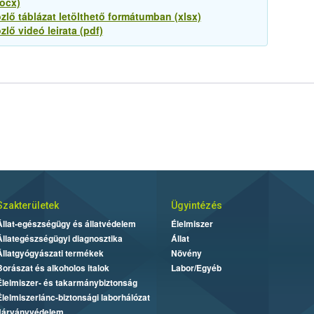
ocx)
zlő táblázat letölthető formátumban (xlsx)
lő videó leirata (pdf)
Szakterületek
Ügyintézés
Állat-egészségügy és állatvédelem
Élelmiszer
Állategészségügyi diagnosztika
Állat
Állatgyógyászati termékek
Növény
Borászat és alkoholos italok
Labor/Egyéb
Élelmiszer- és takarmánybiztonság
Élelmiszerlánc-biztonsági laborhálózat
Járványvédelem