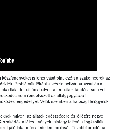
rangs
össze
a Nébi
a növ
 készítményeket is lehet vásárolni, ezért a szakemberek az
őrizték. Problémák főként a készletnyilvántartással és a
n akadtak, de néhány helyen a termékek tárolása sem volt
ereskedés nem rendelkezett az állatgyógyászati
ködési engedéllyel. Velük szemben a hatósági felügyelők
seknek milyen, az állatok egészségére és jóllétére nézve
A szakértők a létesítmények mintegy felénél kifogásolták
ra szolgáló takarmány fedetlen tárolását. További probléma