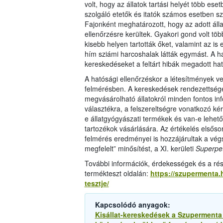
volt, hogy az állatok tartási helyét több es
szolgáló etetők és itatók számos esetben sz
Fajonként meghatározott, hogy az adott álla
ellenőrzésre kerültek. Gyakori gond volt több
kisebb helyen tartották őket, valamint az is e
hím sziámi harcoshalak látták egymást. A hat
kereskedéseket a feltárt hibák megadott hatá
A hatósági ellenőrzéskor a létesítmények ve
felmérésben. A kereskedések rendezettsége, 
megvásárolható állatokról minden fontos inf
választékra, a felszereltségre vonatkozó kér
e állatgyógyászati termékek és van-e lehet
tartozékok vásárlására. Az értékelés elsőso
felmérés eredményei is hozzájárultak a végs
megfelelt” minősítést, a XI. kerületi
Superpe
További információk, érdekességek és a r
termékteszt oldalán:
https://szupermenta.
tesztje/
Kapcsolódó anyagok:
Kisállat-kereskedések a Szupermenta 