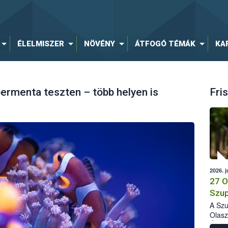
ÉLELMISZER
NÖVÉNY
ÁTFOGÓ TÉMÁK
KA
ermenta teszten – több helyen is
Fris
2026. j
27 O
Szup
A Szu
Olasz
Élelm