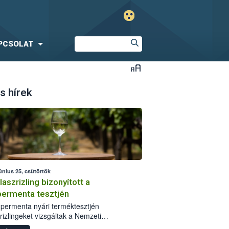
PCSOLAT
s hírek
únius 25, csütörtök
laszrizling bizonyított a
ermenta tesztjén
permenta nyári terméktesztjén
rizlingeket vizsgáltak a Nemzeti
iszerlánc-biztonsági Hivatal (Nébih)