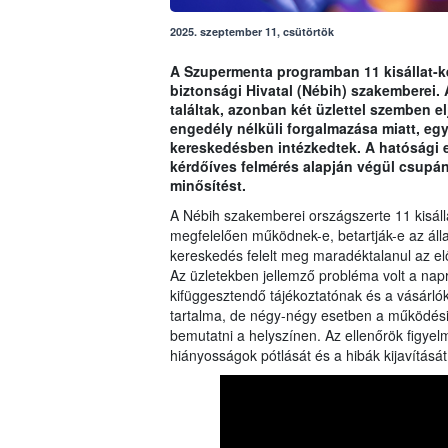
2025. szeptember 11, csütörtök
A Szupermenta programban 11 kisállat-ke
biztonsági Hivatal (Nébih) szakemberei.
találtak, azonban két üzlettel szemben e
engedély nélküli forgalmazása miatt, eg
kereskedésben intézkedtek. A hatósági e
kérdőíves felmérés alapján végül csupán
minősítést.
A Nébih szakemberei országszerte 11 kisálla
megfelelően működnek-e, betartják-e az áll
kereskedés felelt meg maradéktalanul az e
Az üzletekben jellemző probléma volt a nap
kifüggesztendő tájékoztatónak és a vásárló
tartalma, de négy-négy esetben a működési
bemutatni a helyszínen. Az ellenőrök figyelme
hiányosságok pótlását és a hibák kijavítását