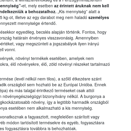
mennyiség”-
et, mely esetben
az érintett áruknak nem kell
ndelkezniük a behozatalhoz.
„Kis mennyiség” alatt a
5 kg-ot, illetve az egy darabot meg nem haladó
személyes
zennyezett mennyisége értendő.
sekkor egyedileg, becslés alapján történik. Fontos, hogy
rország határain érvényes visszavonásig. Amennyiben
értéket, vagy megszünteti a jogszabályok ilyen irányú
ll vonni.
övények, növényi termékek esetében, amelyek nem
kra, élő növényekre, élő, zöld növényi részeket tartalmazó
ermése (levél nélkül nem tilos), a szőlő étkezésre szánt
rmadik országból sem hozható be az Európai Unióba. Ennek
pa) és más talajjal érintkező terméseket csak attól
en növényegészségügyi bizonyítvány nélkül. A burgonya a
egkockázatosabb növény, így a legtöbb harmadik országból
rgonya esetében nem alkalmazható a kis mennyiség.
natkoznak a fagyasztott, megfelelően szárított vagy
gyéb módon tartósított termésekre és egyéb, fogyasztásra
es fogyasztásra továbbra is behozhatóak.