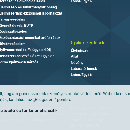
Borászat és alkoholos italok
Labor/Egyéb
Élelmiszer- és takarmánybiztonság
Élelmiszerlánc-biztonsági laborhálózat
Járványvédelem
Kiemelt ügyek, EUTR
Kockázatkezelés
Mezőgazdasági genetikai erőforrások
Gyakori kérdések
Növényvédelem
Nyilvántartási és Felügyeleti Díj
Élelmiszer
Rendszerszervezés és felügyelet
Állat
Termékpálya-ellenőrzés
Növény
Laboratóriumok
Labor/Egyéb
, hogyan gondoskodunk személyes adatai védelméről. Weboldalunk cook
jük, kattintson az „Elfogadom” gombra.
Nemzeti Élelmiszerlánc-biztonsági Hivatal
E-mail:
ugyfelszolgalat@nebih.gov.hu
tosító és funkcionális sütik
Cím: 1024 Budapest, Keleti Károly utca. 24.
Zöld szám: 06-80/263-244
Levelezési cím: 1525 Budapest. Pf. 30.
Telefon: 06-1/ 336-9000
Fax: 06-1/336-9479