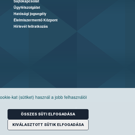
Sajtókapcsolat
Ügyfélszolgálat
Hatósági jogsegély
Élelmiszermentő Központ
Hírlevél feliratkozás
ie-kat (sütiket) használ a jobb felhasználói
ÖSSZES SÜTI ELFOGADÁSA
KIVÁLASZTOTT SÜTIK ELFOGADÁSA