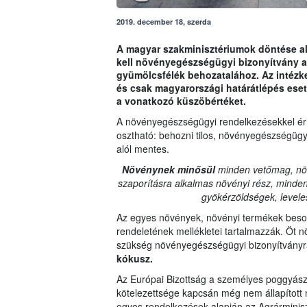
2019. december 18, szerda
A magyar szakminisztériumok döntése ala
kell növényegészségügyi bizonyítvány a
gyümölcsfélék behozatalához. Az intézk
és csak magyarországi határátlépés eset
a vonatkozó küszöbértéket.
A növényegészségügyi rendelkezésekkel éri
osztható: behozni tilos, növényegészségügyi
alól mentes.
Növénynek minősül
minden vetőmag, növé
szaporításra alkalmas növényi rész, minden 
gyökérzöldségek, leveles
Az egyes növények, növényi termékek beso
rendeletének mellékletei tartalmazzák. Öt 
szükség növényegészségügyi bizonyítványr
kókusz.
Az Európai Bizottság a személyes poggyás
kötelezettsége kapcsán még nem állapított 
egyes rendelkezések alapján az Agrárminis