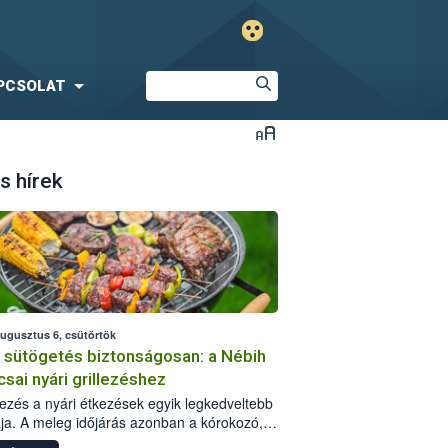
PCSOLAT
s hírek
augusztus 6, csütörtök
i sütögetés biztonságosan: a Nébih
csai nyári grillezéshez
llezés a nyári étkezések egyik legkedveltebb
ja. A meleg időjárás azonban a kórokozó,
st okozó baktériumok gyorsabb