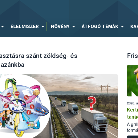
ÉLELMISZER
NÖVÉNY
ÁTFOGÓ TÉMÁK
KA
asztásra szánt zöldség- és
Fris
hazánkba
2026. 
Kert
taná
A gri
formá
romlá