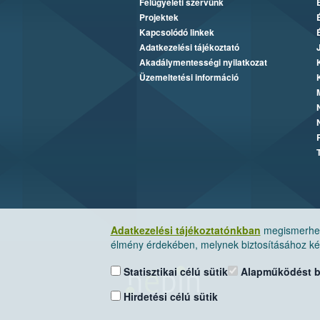
Felügyeleti szervünk
Projektek
Kapcsolódó linkek
Adatkezelési tájékoztató
Akadálymentességi nyilatkozat
Üzemeltetési információ
Adatkezelési tájékoztatónkban
megismerheti
élmény érdekében, melynek biztosításához kér
Statisztikai célú sütik
Alapműködést biz
Hirdetési célú sütik