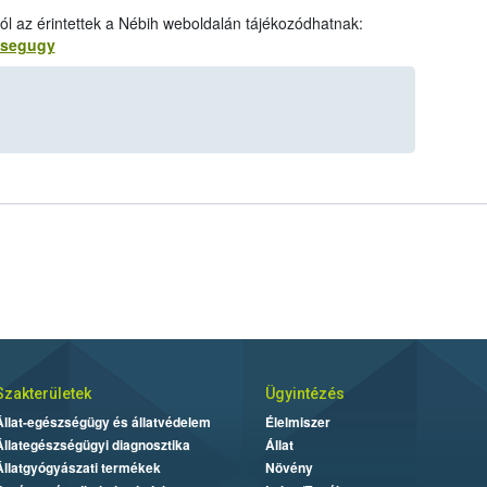
l az érintettek a Nébih weboldalán tájékozódhatnak:
zsegugy
Szakterületek
Ügyintézés
Állat-egészségügy és állatvédelem
Élelmiszer
Állategészségügyi diagnosztika
Állat
Állatgyógyászati termékek
Növény