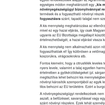
egységes módon meghatározott egy
„kis 
növényegészségügyi bizonyítvánnyal re
termések és a fogyasztható növényi részek 
fogyasztásra
szánt, tapadó talajjal nem s
A kis mennyiség meghatározása az ellenőrzé
mivel ez egy hazai eljárás, így csak Magya
ugyanis az EU Bizottsága megállapít küszöb
értelmezhetőségét, a hazai eljárást vissza ke
A kis mennyiség nem alkalmazható azon n
fogyaszthatóak el! Így különösen a vetőmago
koszorúkra, virágcsokrokra stb.
Fontos kiemelni, hogy a citrusfélék leveles t
nyers levele, valamint a talaj egyetlen ha
értelmében a gyökérzöldségeket (pl. sárgaré
megtisztítva lehet behozni kis mennyiségb
növényi károsítók szempontjából az egyik l
tilos behozni az EU területére. Ezért a bu
A növényegészségügyi rendelkezések nem vo
aszalt, a befőzéssel, savanyítással vagy e
szánt növényi részekre. Ezek tehát személy