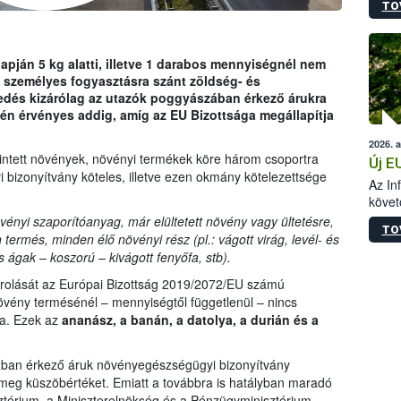
TO
szapo
sütög
techni
alapa
pján 5 kg alatti, illetve 1 darabos mennyiségnél nem
higié
 személyes fogyasztásra szánt zöldség- és
hőkez
edés kizárólag az utazók poggyászában érkező árukra
tárol
én érvényes addig, amíg az EU Bizottsága megállapítja
Hivat
2026. 
a biz
ntett növények, növényi termékek köre három csoportra
Új E
 bizonyítvány köteles, illetve ezen okmány kötelezettsége
Az In
követ
szere
nyi szaporítóanyag, már elültetett növény vagy ültetésre,
TO
termés, minden élő növényi rész (pl.: vágott virág, levél- és
 ágak – koszorú – kivágott fenyőfa, stb).
rolását az Európai Bizottság 2019/2072/EU számú
növény termésénél – mennyiségtől függetlenül – nincs
a. Ezek az
ananász, a banán, a datolya, a durián és a
zban érkező áruk növényegészségügyi bizonyítvány
meg küszöbértéket. Emiatt a továbbra is hatályban maradó
ztérium, a Miniszterelnökség és a Pénzügyminisztérium