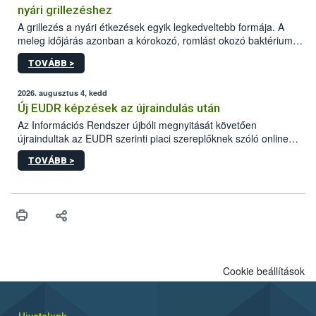
nyári grillezéshez
A grillezés a nyári étkezések egyik legkedveltebb formája. A
meleg időjárás azonban a kórokozó, romlást okozó baktériumok
gyorsabb szaporodásának is kedvez. A szabadtéri sütögetés
TOVÁBB >
ezért nem csupán a megfelelő sütési technikáról szól: legalább
ilyen fontos az alapanyagok biztonságos kezelése, az alapvető
higiéniai szabályok betartása, a megfelelő hőkezelés, valamint a
2026. augusztus 4, kedd
maradékok szakszerű tárolása. A Nemzeti Élelmiszerlánc-
Új EUDR képzések az újraindulás után
biztonsági Hivatal (Nébih) Oktatási Programja összegyűjtötte a
Az Információs Rendszer újbóli megnyitását követően
biztonságos grillezés legfontosabb tudnivalóit.
újraindultak az EUDR szerinti piaci szereplőknek szóló online
képzések.
TOVÁBB >
Cookie beállítások