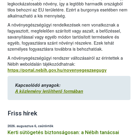
legkockázatosabb növény, így a legtöbb harmadik országból
tilos behozni az EU területére. Ezért a burgonya esetében nem
alkalmazható a kis mennyiség.
A növényegészségügyi rendelkezések nem vonatkoznak a
fagyasztott, megfelelően szárított vagy aszalt, a befőzéssel,
savanyítással vagy egyéb módon tartósított termésekre és
egyéb, fogyasztásra szánt növényi részekre. Ezek tehát
személyes fogyasztásra továbbra is behozhatóak.
A növényegészségügyi rendszer változásairól az érintettek a
Nébih weboldalán tájékozódhatnak:
https://portal.nebih.gov.hu/novenyegeszsegugy
Kapcsolódó anyagok:
A közlemény letölthető formában
Friss hírek
2026. augusztus 6, csütörtök
Kerti sütögetés biztonságosan: a Nébih tanácsai