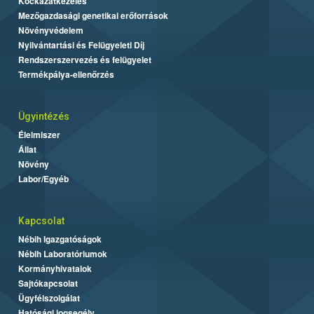
Kockázatkezelés
Mezőgazdasági genetikai erőforrások
Növényvédelem
Nyilvántartási és Felügyeleti Díj
Rendszerszervezés és felügyelet
Termékpálya-ellenőrzés
Ügyintézés
Élelmiszer
Állat
Növény
Labor/Egyéb
Kapcsolat
Nébih Igazgatóságok
Nébih Laboratóriumok
Kormányhivatalok
Sajtókapcsolat
Ügyfélszolgálat
Hatósági jogsegély