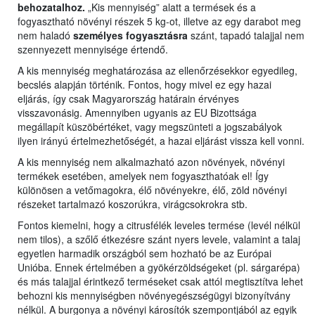
behozatalhoz.
„Kis mennyiség” alatt a termések és a
fogyasztható növényi részek 5 kg-ot, illetve az egy darabot meg
nem haladó
személyes fogyasztásra
szánt, tapadó talajjal nem
szennyezett mennyisége értendő.
A kis mennyiség meghatározása az ellenőrzésekkor egyedileg,
becslés alapján történik. Fontos, hogy mivel ez egy hazai
eljárás, így csak Magyarország határain érvényes
visszavonásig. Amennyiben ugyanis az EU Bizottsága
megállapít küszöbértéket, vagy megszünteti a jogszabályok
ilyen irányú értelmezhetőségét, a hazai eljárást vissza kell vonni.
A kis mennyiség nem alkalmazható azon növények, növényi
termékek esetében, amelyek nem fogyaszthatóak el! Így
különösen a vetőmagokra, élő növényekre, élő, zöld növényi
részeket tartalmazó koszorúkra, virágcsokrokra stb.
Fontos kiemelni, hogy a citrusfélék leveles termése (levél nélkül
nem tilos), a szőlő étkezésre szánt nyers levele, valamint a talaj
egyetlen harmadik országból sem hozható be az Európai
Unióba. Ennek értelmében a gyökérzöldségeket (pl. sárgarépa)
és más talajjal érintkező terméseket csak attól megtisztítva lehet
behozni kis mennyiségben növényegészségügyi bizonyítvány
nélkül. A burgonya a növényi károsítók szempontjából az egyik