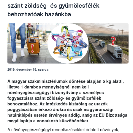
szánt zöldség- és gyümölcsfélék
behozhatóak hazánkba
2019. december 18, szerda
A magyar szakminisztériumok döntése alapján 5 kg alatti,
illetve 1 darabos mennyiségnél nem kell
növényegészségügyi bizonyítvány a személyes
fogyasztásra szánt zöldség- és gyümölcsfélék
behozatalához. Az intézkedés kizárólag az utazók
poggyászában érkező árukra és csak magyarországi
határátlépés esetén érvényes addig, amíg az EU Bizottsága
megállapítja a vonatkozó küszöbértéket.
A növényegészségügyi rendelkezésekkel érintett növények,