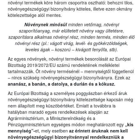
növényi termékek köre három csoportra osztható: behozni tilos,
növényegészségügyi bizonyítvány köteles, illetve ezen okmány
kötelezettsége alól mentes.
Növénynek minősül
minden vetőmag, növényi
szaporítóanyag, már elültetett növény vagy ültetésre,
szaporításra alkalmas növényi rész, minden termés, minden élő
növényi rész (pl.: vágott virág, levél- és gyökérzöldségek,
leveles ágak – koszorú – kivágott fenyőfa, stb).
Az egyes növények, növényi termékek besorolását az Európai
Bizottság 2019/2072/EU számú rendeletének mellékletei
tartalmazzák. Öt növény termésénél – mennyiségtől függetlenül
– nincs szükség növényegészségügyi bizonyítványra. Ezek az
ananász, a banán, a datolya, a durián és a kókusz.
Az Európai Bizottság a személyes poggyászban érkező áruk
növényegészségügyi bizonyítvány kötelezettsége kapcsán még
nem állapított meg küszöbértéket. Emiatt a továbbra is
hatályban maradó egyes rendelkezések alapján az
Agrárminisztérium, a Miniszterelnökség és a
Pénzügyminisztérium egységes módon meghatározott egy
„kis
mennyiség”-
et, mely esetben
az érintett áruknak nem kell
növényegészségügyi bizonyítvánnyal rendelkezniük a