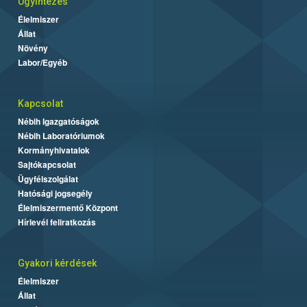
Ügyintézés
Élelmiszer
Állat
Növény
Labor/Egyéb
Kapcsolat
Nébih Igazgatóságok
Nébih Laboratóriumok
Kormányhivatalok
Sajtókapcsolat
Ügyfélszolgálat
Hatósági jogsegély
Élelmiszermentő Központ
Hírlevél feliratkozás
Gyakori kérdések
Élelmiszer
Állat