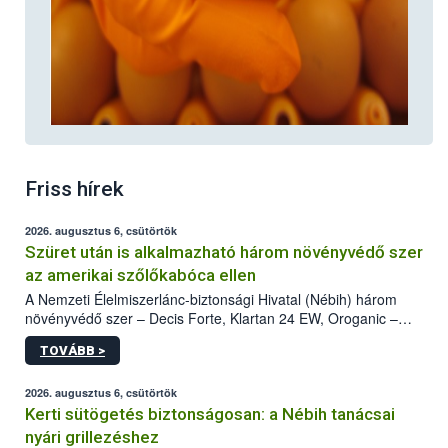
Friss hírek
2026. augusztus 6, csütörtök
Szüret után is alkalmazható három növényvédő szer
az amerikai szőlőkabóca ellen
A Nemzeti Élelmiszerlánc-biztonsági Hivatal (Nébih) három
növényvédő szer – Decis Forte, Klartan 24 EW, Oroganic –
engedélyokiratát módosította, így azok a szüretet követően,
TOVÁBB >
egészen a vesszőérettség (BBCH 91) stádiumáig
felhasználhatóak a szőlőben. A kiterjesztések célja, hogy a korai
érésű szőlőkben is legyen lehetőség a károsító elleni további
2026. augusztus 6, csütörtök
védekezésre. Az Oroganic készítmény kis kiszerelésben kiskerti
Kerti sütögetés biztonságosan: a Nébih tanácsai
felhasználók számára is elérhető és ökológiai termesztésben is
nyári grillezéshez