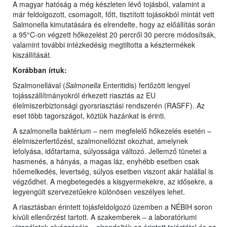
A magyar hatóság a még készleten lévő tojásból, valamint a
már feldolgozott, csomagolt, főtt, tisztított tojásokból mintát vett
Salmonella kimutatására és elrendelte, hogy az előállítás során
a 95°C-on végzett hőkezelést 20 percről 30 percre módosítsák,
valamint további intézkedésig megtiltotta a késztermékek
kiszállítását.
Korábban írtuk:
Szalmonellával (
Salmonella
Enteritidis) fertőzött lengyel
tojásszállítmányokról érkezett riasztás az EU
élelmiszerbiztonsági gyorsriasztási rendszerén (RASFF). Az
eset több tagországot, köztük hazánkat is érinti.
A szalmonella baktérium – nem megfelelő hőkezelés esetén –
élelmiszerfertőzést, szalmonellózist okozhat, amelynek
lefolyása, időtartama, súlyossága változó. Jellemző tünetei a
hasmenés, a hányás, a magas láz, enyhébb esetben csak
hőemelkedés, levertség, súlyos esetben viszont akár halállal is
végződhet. A megbetegedés a kisgyermekekre, az idősekre, a
legyengült szervezetűekre különösen veszélyes lehet.
A riasztásban érintett tojásfeldolgozó üzemben a NÉBIH soron
kívüli ellenőrzést tartott. A szakemberek – a laboratóriumi