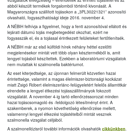
vizsgálatok elvégzéséig – elrendelték az érintett tojástétel és az
abból készült termékek forgalomból történő kivonását. A
Magyarországra szállított tojásokon a „3PL30221321” azonosító
olvasható, fogyaszthatósági ideje 2016. november 4.
A NÉBIH felhívja a figyelmet, hogy a fenti azonosítóval ellátott és
lejárati dátumú tojás megbetegedést okozhat, ezért ne
fogyasszák el, és a tojással érintkezett felületeket fertőtlenítsék.
A NÉBIH már az első külföldi hírek néhány héttel ezelőtti
megjelenésekor mintát vett több olyan késztermékből is, amit
lengyel tojásból készítettek. Ezekben a laboratóriumi vizsgálatok
nem mutattak ki szalmonella baktériumot.
Az eset kiterjedtsége, az újonnan felmerült közvetlen hazai
érintettsége, valamint a magas élelmiszer-biztonsági kockázat
miatt Zsigó Róbert élelmiszerlánc-felügyeletért felelős államtitkár
elrendelte a lengyel étkezési tojásszállítmányok fokozott
vizsgálatát. A november 4-ig tartó ellenőrzéssorozat minden
hazai tojáscsomagoló és -feldolgozó létesítményt érint. A
szakemberek, a nyomon követhetőség ellenőrzése mellett,
valamennyi lengyel étkezési tojástételből mintát vesznek
szalmonella vizsgálat céljából.
A szalmonellózisról további információk olvashatók
cikkünkben
.