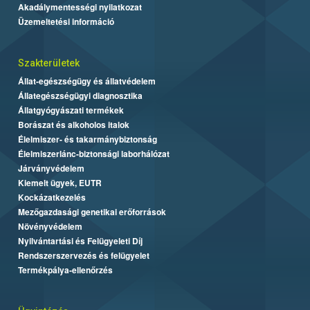
Akadálymentességi nyilatkozat
Üzemeltetési információ
Szakterületek
Állat-egészségügy és állatvédelem
Állategészségügyi diagnosztika
Állatgyógyászati termékek
Borászat és alkoholos italok
Élelmiszer- és takarmánybiztonság
Élelmiszerlánc-biztonsági laborhálózat
Járványvédelem
Kiemelt ügyek, EUTR
Kockázatkezelés
Mezőgazdasági genetikai erőforrások
Növényvédelem
Nyilvántartási és Felügyeleti Díj
Rendszerszervezés és felügyelet
Termékpálya-ellenőrzés