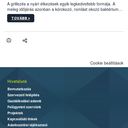
engedélyezett.
A grillezés a nyári étkezések egyik legkedveltebb formája. A
meleg időjárás azonban a kórokozó, romlást okozó baktériumok
gyorsabb szaporodásának is kedvez. A szabadtéri sütögetés
TOVÁBB >
ezért nem csupán a megfelelő sütési technikáról szól: legalább
ilyen fontos az alapanyagok biztonságos kezelése, az alapvető
higiéniai szabályok betartása, a megfelelő hőkezelés, valamint a
maradékok szakszerű tárolása. A Nemzeti Élelmiszerlánc-
biztonsági Hivatal (Nébih) Oktatási Programja összegyűjtötte a
biztonságos grillezés legfontosabb tudnivalóit.
Cookie beállítások
Hivatalunk
Bemutatkozás
Szervezeti felépítés
Gazdálkodási adatok
Felügyeleti szervünk
Projektek
Kapcsolódó linkek
Adatkezelési tájékoztató