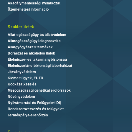
Akadálymentességi nyilatkozat
Üzemeltetési információ
Szakterületek
Állat-egészségügy és állatvédelem
Állategészségügyi diagnosztika
Állatgyógyászati termékek
Borászat és alkoholos italok
Élelmiszer- és takarmánybiztonság
Élelmiszerlánc-biztonsági laborhálózat
Járványvédelem
Kiemelt ügyek, EUTR
Kockázatkezelés
Mezőgazdasági genetikai erőforrások
Növényvédelem
Nyilvántartási és Felügyeleti Díj
Rendszerszervezés és felügyelet
Termékpálya-ellenőrzés