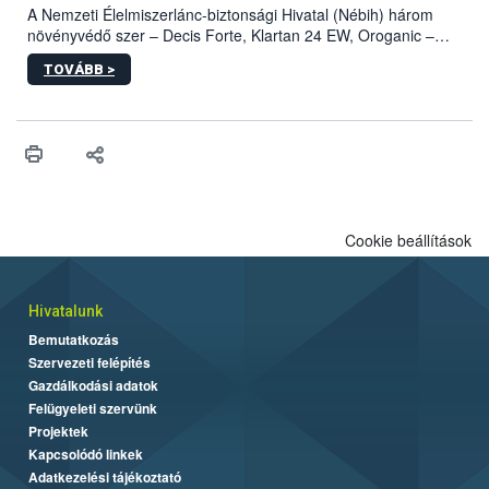
A Nemzeti Élelmiszerlánc-biztonsági Hivatal (Nébih) három
növényvédő szer – Decis Forte, Klartan 24 EW, Oroganic –
engedélyokiratát módosította, így azok a szüretet követően,
TOVÁBB >
egészen a vesszőérettség (BBCH 91) stádiumáig
felhasználhatóak a szőlőben. A kiterjesztések célja, hogy a korai
érésű szőlőkben is legyen lehetőség a károsító elleni további
védekezésre. Az Oroganic készítmény kis kiszerelésben kiskerti
felhasználók számára is elérhető és ökológiai termesztésben is
engedélyezett.
Cookie beállítások
Hivatalunk
Bemutatkozás
Szervezeti felépítés
Gazdálkodási adatok
Felügyeleti szervünk
Projektek
Kapcsolódó linkek
Adatkezelési tájékoztató