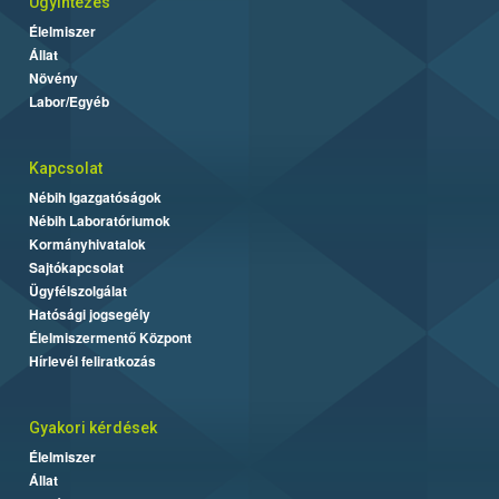
Ügyintézés
Élelmiszer
Állat
Növény
Labor/Egyéb
Kapcsolat
Nébih Igazgatóságok
Nébih Laboratóriumok
Kormányhivatalok
Sajtókapcsolat
Ügyfélszolgálat
Hatósági jogsegély
Élelmiszermentő Központ
Hírlevél feliratkozás
Gyakori kérdések
Élelmiszer
Állat