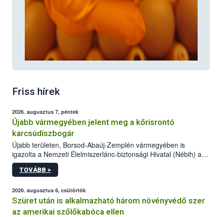
Friss hírek
2026. augusztus 7, péntek
Újabb vármegyében jelent meg a kőrisrontó
karcsúdíszbogár
Újabb területen, Borsod-Abaúj-Zemplén vármegyében is
igazolta a Nemzeti Élelmiszerlánc-biztonsági Hivatal (Nébih) a
kőrisrontó karcsúdíszbogár (Agrilus planipennis) jelenlétét. A
TOVÁBB >
kártevőt nem csak színcsapdában találták meg, de már fertőzött
fában is azonosították. A növényvédelmi szakemberek folytatják
az intenzív felderítést, emellett az intézkedéseket a szlovák
2026. augusztus 6, csütörtök
hatósággal is összehangolják a terjedés megállítása érdekében.
Szüret után is alkalmazható három növényvédő szer
az amerikai szőlőkabóca ellen