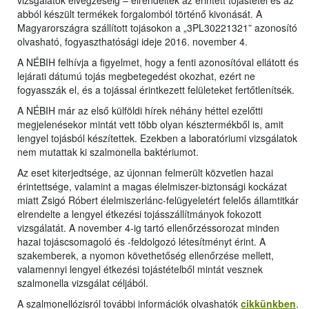
vizsgálatok elvégzéséig – elrendelték az érintett tojástétel és az
abból készült termékek forgalomból történő kivonását. A
Magyarországra szállított tojásokon a „3PL30221321” azonosító
olvasható, fogyaszthatósági ideje 2016. november 4.
A NÉBIH felhívja a figyelmet, hogy a fenti azonosítóval ellátott és
lejárati dátumú tojás megbetegedést okozhat, ezért ne
fogyasszák el, és a tojással érintkezett felületeket fertőtlenítsék.
A NÉBIH már az első külföldi hírek néhány héttel ezelőtti
megjelenésekor mintát vett több olyan késztermékből is, amit
lengyel tojásból készítettek. Ezekben a laboratóriumi vizsgálatok
nem mutattak ki szalmonella baktériumot.
Az eset kiterjedtsége, az újonnan felmerült közvetlen hazai
érintettsége, valamint a magas élelmiszer-biztonsági kockázat
miatt Zsigó Róbert élelmiszerlánc-felügyeletért felelős államtitkár
elrendelte a lengyel étkezési tojásszállítmányok fokozott
vizsgálatát. A november 4-ig tartó ellenőrzéssorozat minden
hazai tojáscsomagoló és -feldolgozó létesítményt érint. A
szakemberek, a nyomon követhetőség ellenőrzése mellett,
valamennyi lengyel étkezési tojástételből mintát vesznek
szalmonella vizsgálat céljából.
A szalmonellózisról további információk olvashatók
cikkünkben
.