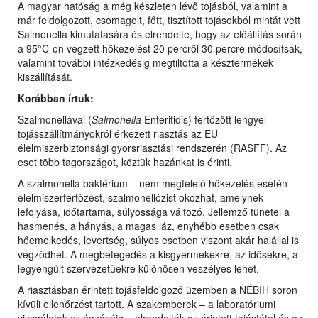
A magyar hatóság a még készleten lévő tojásból, valamint a
már feldolgozott, csomagolt, főtt, tisztított tojásokból mintát vett
Salmonella kimutatására és elrendelte, hogy az előállítás során
a 95°C-on végzett hőkezelést 20 percről 30 percre módosítsák,
valamint további intézkedésig megtiltotta a késztermékek
kiszállítását.
Korábban írtuk:
Szalmonellával (
Salmonella
Enteritidis) fertőzött lengyel
tojásszállítmányokról érkezett riasztás az EU
élelmiszerbiztonsági gyorsriasztási rendszerén (RASFF). Az
eset több tagországot, köztük hazánkat is érinti.
A szalmonella baktérium – nem megfelelő hőkezelés esetén –
élelmiszerfertőzést, szalmonellózist okozhat, amelynek
lefolyása, időtartama, súlyossága változó. Jellemző tünetei a
hasmenés, a hányás, a magas láz, enyhébb esetben csak
hőemelkedés, levertség, súlyos esetben viszont akár halállal is
végződhet. A megbetegedés a kisgyermekekre, az idősekre, a
legyengült szervezetűekre különösen veszélyes lehet.
A riasztásban érintett tojásfeldolgozó üzemben a NÉBIH soron
kívüli ellenőrzést tartott. A szakemberek – a laboratóriumi