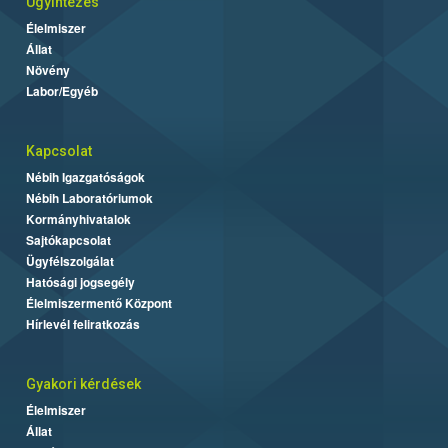
Ügyintézés
Élelmiszer
Állat
Növény
Labor/Egyéb
Kapcsolat
Nébih Igazgatóságok
Nébih Laboratóriumok
Kormányhivatalok
Sajtókapcsolat
Ügyfélszolgálat
Hatósági jogsegély
Élelmiszermentő Központ
Hírlevél feliratkozás
Gyakori kérdések
Élelmiszer
Állat