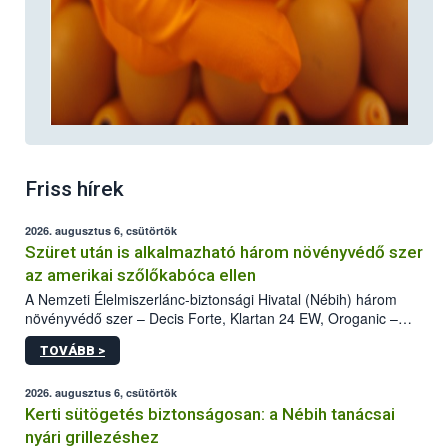
Friss hírek
2026. augusztus 6, csütörtök
Szüret után is alkalmazható három növényvédő szer
az amerikai szőlőkabóca ellen
A Nemzeti Élelmiszerlánc-biztonsági Hivatal (Nébih) három
növényvédő szer – Decis Forte, Klartan 24 EW, Oroganic –
engedélyokiratát módosította, így azok a szüretet követően,
TOVÁBB >
egészen a vesszőérettség (BBCH 91) stádiumáig
felhasználhatóak a szőlőben. A kiterjesztések célja, hogy a korai
érésű szőlőkben is legyen lehetőség a károsító elleni további
2026. augusztus 6, csütörtök
védekezésre. Az Oroganic készítmény kis kiszerelésben kiskerti
Kerti sütögetés biztonságosan: a Nébih tanácsai
felhasználók számára is elérhető és ökológiai termesztésben is
nyári grillezéshez