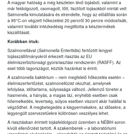
A magyar hatóság a még készleten lévő tojásból, valamint a
már feldolgozott, csomagolt, főtt, tisztított tojásokból mintát vett
Salmonella kimutatására és elrendelte, hogy az előállítás során
a 95°C-on végzett hőkezelést 20 percről 30 percre módosítsák,
valamint további intézkedésig megtiltotta a késztermékek
kiszállítását.
Korábban írtuk:
Szalmonellával (
Salmonella
Enteritidis) fertőzött lengyel
tojásszállítmányokról érkezett riasztás az EU
élelmiszerbiztonsági gyorsriasztási rendszerén (RASFF). Az
eset több tagországot, köztük hazánkat is érinti.
A szalmonella baktérium – nem megfelelő hőkezelés esetén –
élelmiszerfertőzést, szalmonellózist okozhat, amelynek
lefolyása, időtartama, súlyossága változó. Jellemző tünetei a
hasmenés, a hányás, a magas láz, enyhébb esetben csak
hőemelkedés, levertség, súlyos esetben viszont akár halállal is
végződhet. A megbetegedés a kisgyermekekre, az idősekre, a
legyengült szervezetűekre különösen veszélyes lehet.
A riasztásban érintett tojásfeldolgozó üzemben a NÉBIH soron
kívüli ellenőrzést tartott. A szakemberek – a laboratóriumi