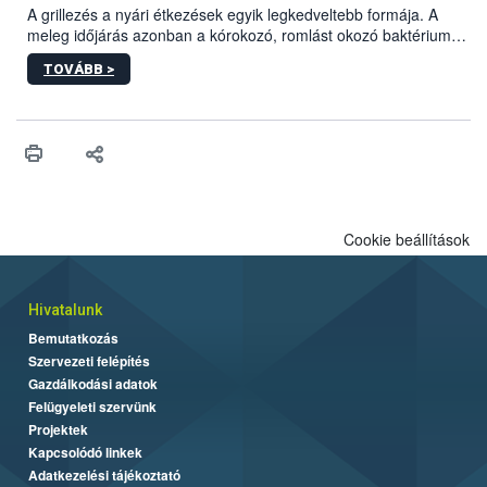
engedélyezett.
A grillezés a nyári étkezések egyik legkedveltebb formája. A
meleg időjárás azonban a kórokozó, romlást okozó baktériumok
gyorsabb szaporodásának is kedvez. A szabadtéri sütögetés
TOVÁBB >
ezért nem csupán a megfelelő sütési technikáról szól: legalább
ilyen fontos az alapanyagok biztonságos kezelése, az alapvető
higiéniai szabályok betartása, a megfelelő hőkezelés, valamint a
maradékok szakszerű tárolása. A Nemzeti Élelmiszerlánc-
biztonsági Hivatal (Nébih) Oktatási Programja összegyűjtötte a
biztonságos grillezés legfontosabb tudnivalóit.
Cookie beállítások
Hivatalunk
Bemutatkozás
Szervezeti felépítés
Gazdálkodási adatok
Felügyeleti szervünk
Projektek
Kapcsolódó linkek
Adatkezelési tájékoztató