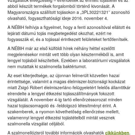
vizsgálatok elvégzéséig – elrendelték az érintett tojástétel és az
abból készült termékek forgalomból történő kivonását. A
Magyarországra szállított tojásokon a „3PL30221321” azonosító
olvasható, fogyaszthatósági ideje 2016. november 4.
A NÉBIH felhívja a figyelmet, hogy a fenti azonosítóval ellátott és
lejárati dátumú tojás megbetegedést okozhat, ezért ne
fogyasszák el, és a tojással érintkezett felületeket fertőtlenítsék.
A NÉBIH már az első külföldi hírek néhány héttel ezelőtti
megjelenésekor mintát vett több olyan késztermékből is, amit
lengyel tojásból készítettek. Ezekben a laboratóriumi vizsgálatok
nem mutattak ki szalmonella baktériumot.
Az eset kiterjedtsége, az újonnan felmerült közvetlen hazai
érintettsége, valamint a magas élelmiszer-biztonsági kockázat
miatt Zsigó Róbert élelmiszerlánc-felügyeletért felelős államtitkár
elrendelte a lengyel étkezési tojásszállítmányok fokozott
vizsgálatát. A november 4-ig tartó ellenőrzéssorozat minden
hazai tojáscsomagoló és -feldolgozó létesítményt érint. A
szakemberek, a nyomon követhetőség ellenőrzése mellett,
valamennyi lengyel étkezési tojástételből mintát vesznek
szalmonella vizsgálat céljából.
A szalmonellózisról további információk olvashatók
cikkünkben
.