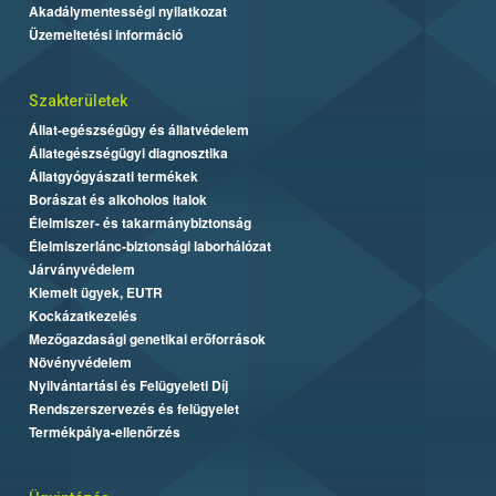
Akadálymentességi nyilatkozat
Üzemeltetési információ
Szakterületek
Állat-egészségügy és állatvédelem
Állategészségügyi diagnosztika
Állatgyógyászati termékek
Borászat és alkoholos italok
Élelmiszer- és takarmánybiztonság
Élelmiszerlánc-biztonsági laborhálózat
Járványvédelem
Kiemelt ügyek, EUTR
Kockázatkezelés
Mezőgazdasági genetikai erőforrások
Növényvédelem
Nyilvántartási és Felügyeleti Díj
Rendszerszervezés és felügyelet
Termékpálya-ellenőrzés