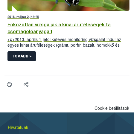
2016. május 2, hétfő
Fokozottan vizsgálják a kínai áruféleségek fa
csomagolóanyagait
<p>2013. április 1-jétől kétéves monitoring vizsgálat indul az
egyes kínai áruféleségek (gránit, porfír, bazalt, homokkő és
egyéb burkolóanyagok) fa-csomagolóanyagainak ellenőrzésére.
Az Európai Bizottság által elrendelt vizsgálat célja a növényi
TOVÁBB >
károsítók behurcolásával járó kockázat nagyságának
meghatározása és az ennek elfogadható szintre történő
csökkentéséhez szükséges előírások kidolgozása.</p>
Cookie beállítások
Hivatalunk