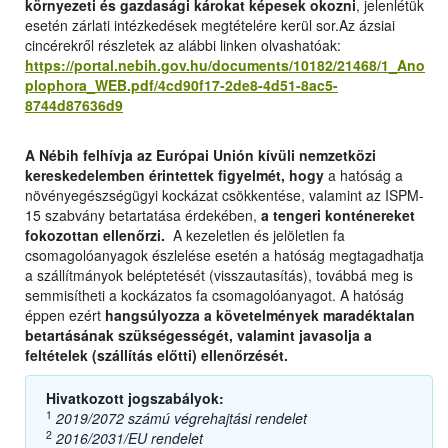
környezeti és gazdasági károkat képesek okozni
, jelenlétük
esetén zárlati intézkedések megtételére kerül sor.Az ázsiai
cincérekről részletek az alábbi linken olvashatóak:
https://portal.nebih.gov.hu/documents/10182/21468/1_Ano
plophora_WEB.pdf/4cd90f17-2de8-4d51-8ac5-
8744d87636d9
A Nébih felhívja az Európai Unión kívüli nemzetközi
kereskedelemben érintettek figyelmét, hogy
a hatóság a
növényegészségügyi kockázat csökkentése, valamint az ISPM-
15 szabvány betartatása érdekében,
a tengeri konténereket
fokozottan ellenőrzi.
A kezeletlen és jelöletlen fa
csomagolóanyagok észlelése esetén a hatóság megtagadhatja
a szállítmányok beléptetését (visszautasítás), továbbá meg is
semmisítheti a kockázatos fa csomagolóanyagot. A hatóság
éppen ezért
hangsúlyozza a
követelmények maradéktalan
betartásának szükségességét, valamint javasolja a
feltételek (szállítás előtti) ellenőrzését.
Hivatkozott jogszabályok:
1
2019/2072 számú végrehajtási rendelet
2
2016/2031/EU rendelet