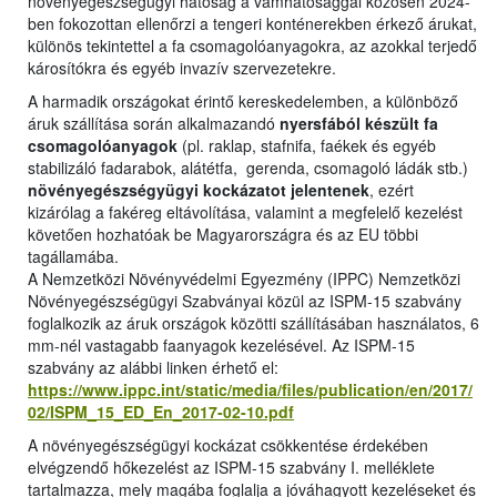
növényegészségügyi hatóság a vámhatósággal közösen 2024-
ben fokozottan ellenőrzi a tengeri konténerekben érkező árukat,
különös tekintettel a fa csomagolóanyagokra, az azokkal terjedő
károsítókra és egyéb invazív szervezetekre.
A harmadik országokat érintő kereskedelemben, a különböző
áruk szállítása során alkalmazandó
nyersfából készült fa
csomagolóanyagok
(pl. raklap, stafnifa, faékek és egyéb
stabilizáló fadarabok, alátétfa, gerenda, csomagoló ládák stb.)
növényegészségyügyi kockázatot jelentenek
, ezért
kizárólag a fakéreg eltávolítása, valamint a megfelelő kezelést
követően hozhatóak be Magyarországra és az EU többi
tagállamába.
A Nemzetközi Növényvédelmi Egyezmény (IPPC) Nemzetközi
Növényegészségügyi Szabványai közül az ISPM-15 szabvány
foglalkozik az áruk országok közötti szállításában használatos, 6
mm-nél vastagabb faanyagok kezelésével. Az ISPM-15
szabvány az alábbi linken érhető el:
https://www.ippc.int/static/media/files/publication/en/2017/
02/ISPM_15_ED_En_2017-02-10.pdf
A növényegészségügyi kockázat csökkentése érdekében
elvégzendő hőkezelést az ISPM-15 szabvány I. melléklete
tartalmazza, mely magába foglalja a jóváhagyott kezeléseket és