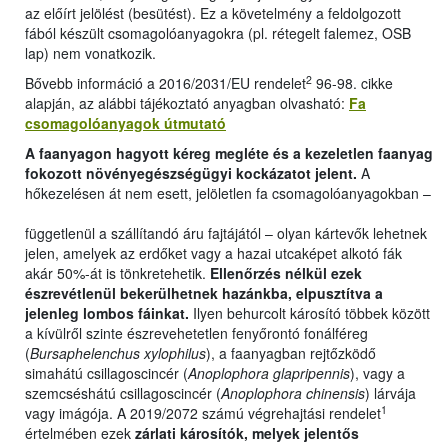
az előírt jelölést (besütést). Ez a követelmény a feldolgozott
fából készült csomagolóanyagokra (pl. rétegelt falemez, OSB
lap) nem vonatkozik.
2
Bővebb információ a 2016/2031/EU rendelet
96-98. cikke
alapján, az alábbi tájékoztató anyagban olvasható:
Fa
csomagolóanyagok útmutató
A faanyagon hagyott kéreg megléte és a kezeletlen faanyag
fokozott növényegészségügyi kockázatot jelent.
A
hőkezelésen át nem esett, jelöletlen fa csomagolóanyagokban –
függetlenül a szállítandó áru fajtájától – olyan kártevők lehetnek
jelen, amelyek az erdőket vagy a hazai utcaképet alkotó fák
akár 50%-át is tönkretehetik.
Ellenőrzés nélkül ezek
észrevétlenül bekerülhetnek hazánkba, elpusztítva a
jelenleg lombos fáinkat.
Ilyen behurcolt károsító többek között
a kívülről szinte észrevehetetlen fenyőrontó fonálféreg
(
Bursaphelenchus xylophilus
), a faanyagban rejtőzködő
simahátú csillagoscincér (
Anoplophora glapripennis
), vagy a
szemcséshátú csillagoscincér (
Anoplophora chinensis
) lárvája
1
vagy imágója. A 2019/2072 számú végrehajtási rendelet
értelmében ezek
zárlati károsítók, melyek jelentős