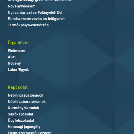
Növényvédelem
Nyilvántartási és Felügyeleti Díj
Rendszerszervezés és felügyelet
Termékpálya-ellenőrzés
Ügyintézés
Élelmiszer
Állat
Növény
Labor/Egyéb
Kapcsolat
Nébih Igazgatóságok
Nébih Laboratóriumok
Kormányhivatalok
Sajtókapcsolat
Ügyfélszolgálat
Hatósági jogsegély
Élelmiszermentő Központ