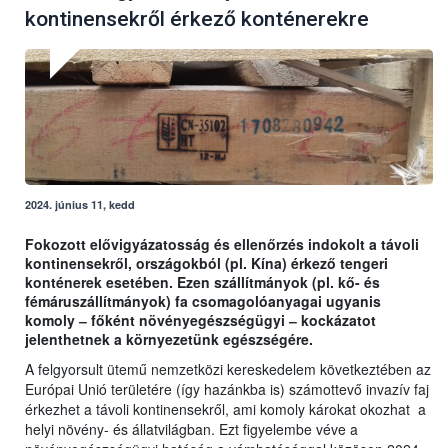
kontinensekről érkező konténerekre
2024. június 11, kedd
Fokozott elővigyázatosság és ellenőrzés indokolt a távoli
kontinensekről, országokból (pl. Kína) érkező tengeri
konténerek esetében. Ezen szállítmányok (pl. kő- és
fémáruszállítmányok) fa csomagolóanyagai ugyanis
komoly ‒ főként növényegészségügyi ‒ kockázatot
jelenthetnek a környezetünk egészségére.
A felgyorsult ütemű nemzetközi kereskedelem következtében az
Európai Unió területére (így hazánkba is) számottevő invazív faj
érkezhet a távoli kontinensekről, ami komoly károkat okozhat a
helyi növény- és állatvilágban. Ezt figyelembe véve a