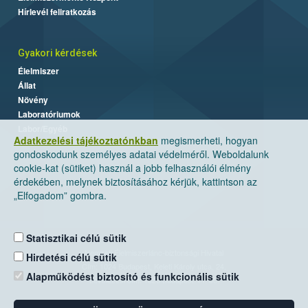
Hírlevél feliratkozás
Gyakori kérdések
Élelmiszer
Állat
Növény
Laboratóriumok
Labor/Egyéb
Adatkezelési tájékoztatónkban
megismerheti, hogyan
gondoskodunk személyes adatai védelméről. Weboldalunk
cookie-kat (sütiket) használ a jobb felhasználói élmény
érdekében, melynek biztosításához kérjük, kattintson az
„Elfogadom” gombra.
Statisztikai célú sütik
Nemzeti Élelmiszerlánc-biztonsági Hivatal
Hirdetési célú sütik
Cím: 1024 Budapest, Keleti Károly utca. 24.
Alapműködést biztosító és funkcionális sütik
Levelezési cím: 1525 Budapest. Pf. 30.