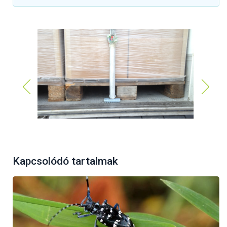
A különböző áruk szállítása során használt
Kapcsolódó tartalmak
faanyagok (alátétfa, stafnifa, raklap stb.)