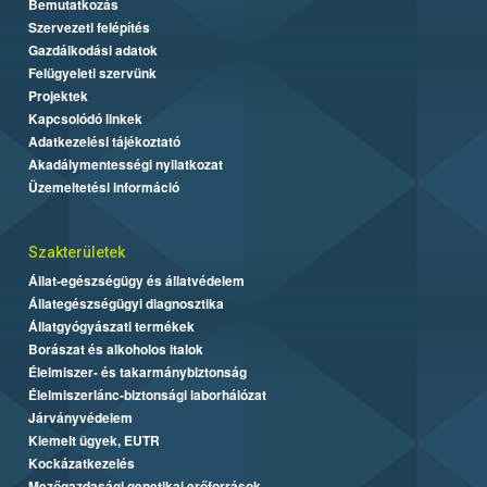
Bemutatkozás
Szervezeti felépítés
Gazdálkodási adatok
Felügyeleti szervünk
Projektek
Kapcsolódó linkek
Adatkezelési tájékoztató
Akadálymentességi nyilatkozat
Üzemeltetési információ
Szakterületek
Állat-egészségügy és állatvédelem
Állategészségügyi diagnosztika
Állatgyógyászati termékek
Borászat és alkoholos italok
Élelmiszer- és takarmánybiztonság
Élelmiszerlánc-biztonsági laborhálózat
Járványvédelem
Kiemelt ügyek, EUTR
Kockázatkezelés
Mezőgazdasági genetikai erőforrások