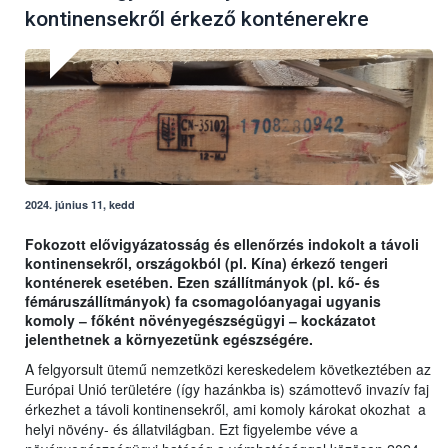
kontinensekről érkező konténerekre
2024. június 11, kedd
Fokozott elővigyázatosság és ellenőrzés indokolt a távoli
kontinensekről, országokból (pl. Kína) érkező tengeri
konténerek esetében. Ezen szállítmányok (pl. kő- és
fémáruszállítmányok) fa csomagolóanyagai ugyanis
komoly ‒ főként növényegészségügyi ‒ kockázatot
jelenthetnek a környezetünk egészségére.
A felgyorsult ütemű nemzetközi kereskedelem következtében az
Európai Unió területére (így hazánkba is) számottevő invazív faj
érkezhet a távoli kontinensekről, ami komoly károkat okozhat a
helyi növény- és állatvilágban. Ezt figyelembe véve a