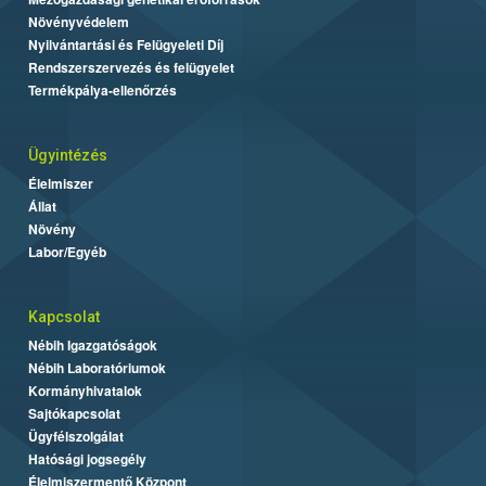
Növényvédelem
Nyilvántartási és Felügyeleti Díj
Rendszerszervezés és felügyelet
Termékpálya-ellenőrzés
Ügyintézés
Élelmiszer
Állat
Növény
Labor/Egyéb
Kapcsolat
Nébih Igazgatóságok
Nébih Laboratóriumok
Kormányhivatalok
Sajtókapcsolat
Ügyfélszolgálat
Hatósági jogsegély
Élelmiszermentő Központ