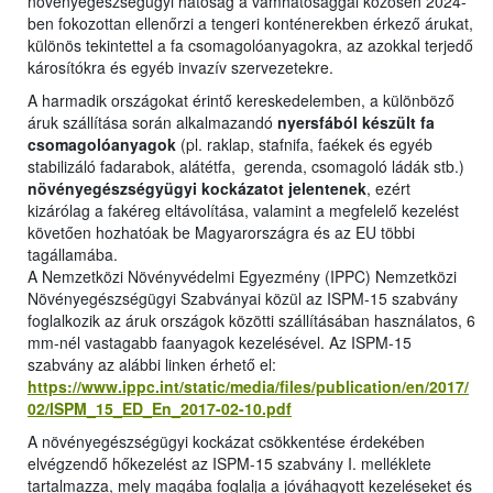
növényegészségügyi hatóság a vámhatósággal közösen 2024-
ben fokozottan ellenőrzi a tengeri konténerekben érkező árukat,
különös tekintettel a fa csomagolóanyagokra, az azokkal terjedő
károsítókra és egyéb invazív szervezetekre.
A harmadik országokat érintő kereskedelemben, a különböző
áruk szállítása során alkalmazandó
nyersfából készült fa
csomagolóanyagok
(pl. raklap, stafnifa, faékek és egyéb
stabilizáló fadarabok, alátétfa, gerenda, csomagoló ládák stb.)
növényegészségyügyi kockázatot jelentenek
, ezért
kizárólag a fakéreg eltávolítása, valamint a megfelelő kezelést
követően hozhatóak be Magyarországra és az EU többi
tagállamába.
A Nemzetközi Növényvédelmi Egyezmény (IPPC) Nemzetközi
Növényegészségügyi Szabványai közül az ISPM-15 szabvány
foglalkozik az áruk országok közötti szállításában használatos, 6
mm-nél vastagabb faanyagok kezelésével. Az ISPM-15
szabvány az alábbi linken érhető el:
https://www.ippc.int/static/media/files/publication/en/2017/
02/ISPM_15_ED_En_2017-02-10.pdf
A növényegészségügyi kockázat csökkentése érdekében
elvégzendő hőkezelést az ISPM-15 szabvány I. melléklete
tartalmazza, mely magába foglalja a jóváhagyott kezeléseket és