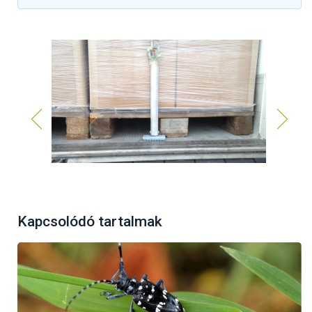
A különböző áruk szállítása során használt
Kapcsolódó tartalmak
faanyagok (alátétfa, stafnifa, raklap stb.)