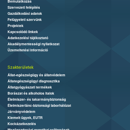
Bemutatkozás
Szervezeti felépítés
Gazdálkodási adatok
Felügyeleti szervünk
Projektek
Kapcsolódó linkek
Adatkezelési tájékoztató
Akadálymentességi nyilatkozat
Üzemeltetési információ
Szakterületek
Állat-egészségügy és állatvédelem
Állategészségügyi diagnosztika
Állatgyógyászati termékek
Borászat és alkoholos italok
Élelmiszer- és takarmánybiztonság
Élelmiszerlánc-biztonsági laborhálózat
Járványvédelem
Kiemelt ügyek, EUTR
Kockázatkezelés
Mezőgazdasági genetikai erőforrások