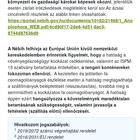
környezeti és gazdasági károkat képesek okozni
, jelenlétük
esetén zárlati intézkedések megtételére kerül sor.Az ázsiai
cincérekről részletek az alábbi linken olvashatóak:
https://portal.nebih.gov.hu/documents/10182/21468/1_Ano
plophora_WEB.pdf/4cd90f17-2de8-4d51-8ac5-
8744d87636d9
A Nébih felhívja az Európai Unión kívüli nemzetközi
kereskedelemben érintettek figyelmét, hogy
a hatóság a
növényegészségügyi kockázat csökkentése, valamint az ISPM-
15 szabvány betartatása érdekében,
a tengeri konténereket
fokozottan ellenőrzi.
A kezeletlen és jelöletlen fa
csomagolóanyagok észlelése esetén a hatóság megtagadhatja
a szállítmányok beléptetését (visszautasítás), továbbá meg is
semmisítheti a kockázatos fa csomagolóanyagot. A hatóság
éppen ezért
hangsúlyozza a
követelmények maradéktalan
betartásának szükségességét, valamint javasolja a
feltételek (szállítás előtti) ellenőrzését.
Hivatkozott jogszabályok:
1
2019/2072 számú végrehajtási rendelet
2
2016/2031/EU rendelet