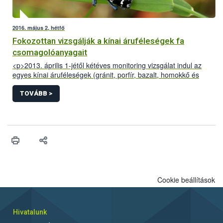
2016. május 2, hétfő
Fokozottan vizsgálják a kínai áruféleségek fa
csomagolóanyagait
<p>2013. április 1-jétől kétéves monitoring vizsgálat indul az
egyes kínai áruféleségek (gránit, porfír, bazalt, homokkő és
egyéb burkolóanyagok) fa-csomagolóanyagainak ellenőrzésére.
Az Európai Bizottság által elrendelt vizsgálat célja a növényi
TOVÁBB >
károsítók behurcolásával járó kockázat nagyságának
meghatározása és az ennek elfogadható szintre történő
csökkentéséhez szükséges előírások kidolgozása.</p>
Cookie beállítások
Hivatalunk