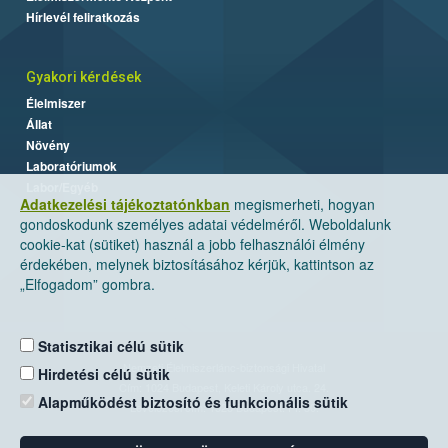
Hírlevél feliratkozás
Gyakori kérdések
Élelmiszer
Állat
Növény
Laboratóriumok
Labor/Egyéb
Adatkezelési tájékoztatónkban
megismerheti, hogyan
gondoskodunk személyes adatai védelméről. Weboldalunk
cookie-kat (sütiket) használ a jobb felhasználói élmény
érdekében, melynek biztosításához kérjük, kattintson az
„Elfogadom” gombra.
Statisztikai célú sütik
Nemzeti Élelmiszerlánc-biztonsági Hivatal
Hirdetési célú sütik
Cím: 1024 Budapest, Keleti Károly utca. 24.
Alapműködést biztosító és funkcionális sütik
Levelezési cím: 1525 Budapest. Pf. 30.