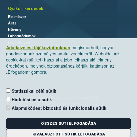
Gyakori kérdések
Élelmiszer
Állat
Növény
Laboratóriumok
Labor/Egyéb
Adatkezelési tájékoztatónkban
megismerheti, hogyan
gondoskodunk személyes adatai védelméről. Weboldalunk
cookie-kat (sütiket) használ a jobb felhasználói élmény
érdekében, melynek biztosításához kérjük, kattintson az
„Elfogadom” gombra.
Statisztikai célú sütik
Nemzeti Élelmiszerlánc-biztonsági Hivatal
Hirdetési célú sütik
Cím: 1024 Budapest, Keleti Károly utca. 24.
Alapműködést biztosító és funkcionális sütik
Levelezési cím: 1525 Budapest. Pf. 30.
ÖSSZES SÜTI ELFOGADÁSA
E-mail:
ugyfelszolgalat@nebih.gov.hu
Zöld szám: 06-80/263-244
KIVÁLASZTOTT SÜTIK ELFOGADÁSA