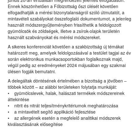
június 20-án virtuálisan megrendezett jelentés elfogadáson.
Ennek köszönhetően a Főbizottság őszi ülését követően
elfogadhatják a mérési bizonytalanságról szóló útmutatót, a
mintavételi szabályokat összefoglaló dokumentumot, a jelenleg
használt módszergyűjteményben frissíthetik a feldolgozott
gyümölcsök és zöldségek, illetve a zsírok-olajok területén
használt szabványokat és mérési módszereket.
A sikeres konferenciát követően a szakbizottság új témákat
határozott meg, amelyek feldolgozásával a testület tagjai az év
során elektronikus munkacsoportokban foglalkoznak majd,
végül pedig az eredményeket 2024 májusában egy szakmai
ülésen fogják bemutatni.
A delegáltak döntésének értelmében a bizottság a jövőben –
többek között – az alábbi területeken folytatja munkáját:
• gyümölcslevek, halak, halászati termékek módszereinek
áttekintése
• nitrit és nitrát teljesítménykritériumok meghatározása
• a mintavételt segítő applikáció fejlesztése
• az allergének esetén a megfelelő analitikai módszerek
kiválasztásának elősegítése