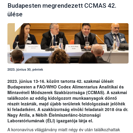
Budapesten megrendezett CCMAS 42.
ülése
2023. június 30, péntek
2023. június 13-16. között tartotta 42. szakmai ülését
Budapesten a FAO/WHO Codex Alimentarius Analitikai és
Mintavételi Módszerek Szakbizottsága (CCMAS). A szakmai
találkozón az eddig kidolgozott munkaanyagok döntő
részét lezárták, majd újabb területek feldolgozását jelölték
ki feladatként. A szakbizottság elnöki feladatait 2018 óta dr.
Nagy Attila, a Nébih Élelmiszerlánc-biztonsági
Laboratóriumának (ÉLI) igazgatója látja el.
A koronavírus világjárvány miatt négy év után találkozhattak