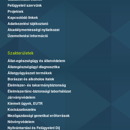
Felügyeleti szervünk
Projektek
Kapcsolódó linkek
Adatkezelési tájékoztató
Akadálymentességi nyilatkozat
Üzemeltetési információ
Szakterületek
Állat-egészségügy és állatvédelem
Állategészségügyi diagnosztika
Állatgyógyászati termékek
Borászat és alkoholos italok
Élelmiszer- és takarmánybiztonság
Élelmiszerlánc-biztonsági laborhálózat
Járványvédelem
Kiemelt ügyek, EUTR
Kockázatkezelés
Mezőgazdasági genetikai erőforrások
Növényvédelem
Nyilvántartási és Felügyeleti Díj