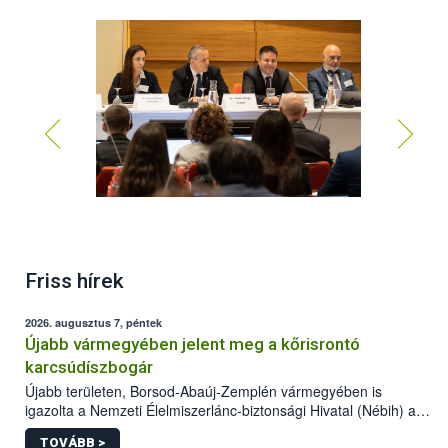
42. CCMAS szakmai ülés Budapesten
Friss hírek
2026. augusztus 7, péntek
Újabb vármegyében jelent meg a kőrisrontó
karcsúdíszbogár
Újabb területen, Borsod-Abaúj-Zemplén vármegyében is
igazolta a Nemzeti Élelmiszerlánc-biztonsági Hivatal (Nébih) a
kőrisrontó karcsúdíszbogár (Agrilus planipennis) jelenlétét. A
TOVÁBB >