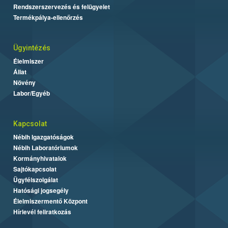
Rendszerszervezés és felügyelet
Termékpálya-ellenőrzés
Ügyintézés
Élelmiszer
Állat
Növény
Labor/Egyéb
Kapcsolat
Nébih Igazgatóságok
Nébih Laboratóriumok
Kormányhivatalok
Sajtókapcsolat
Ügyfélszolgálat
Hatósági jogsegély
Élelmiszermentő Központ
Hírlevél feliratkozás