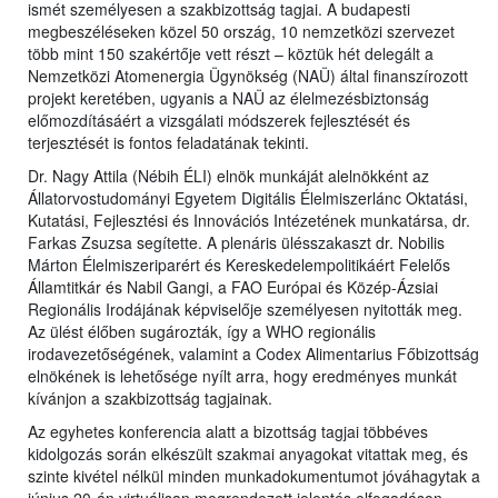
ismét személyesen a szakbizottság tagjai. A budapesti
megbeszéléseken közel 50 ország, 10 nemzetközi szervezet
több mint 150 szakértője vett részt – köztük hét delegált a
Nemzetközi Atomenergia Ügynökség (NAÜ) által finanszírozott
projekt keretében, ugyanis a NAÜ az élelmezésbiztonság
előmozdításáért a vizsgálati módszerek fejlesztését és
terjesztését is fontos feladatának tekinti.
Dr. Nagy Attila (Nébih ÉLI) elnök munkáját alelnökként az
Állatorvostudományi Egyetem Digitális Élelmiszerlánc Oktatási,
Kutatási, Fejlesztési és Innovációs Intézetének munkatársa, dr.
Farkas Zsuzsa segítette. A plenáris ülésszakaszt dr. Nobilis
Márton Élelmiszeriparért és Kereskedelempolitikáért Felelős
Államtitkár és Nabil Gangi, a FAO Európai és Közép-Ázsiai
Regionális Irodájának képviselője személyesen nyitották meg.
Az ülést élőben sugározták, így a WHO regionális
irodavezetőségének, valamint a Codex Alimentarius Főbizottság
elnökének is lehetősége nyílt arra, hogy eredményes munkát
kívánjon a szakbizottság tagjainak.
Az egyhetes konferencia alatt a bizottság tagjai többéves
kidolgozás során elkészült szakmai anyagokat vitattak meg, és
szinte kivétel nélkül minden munkadokumentumot jóváhagytak a