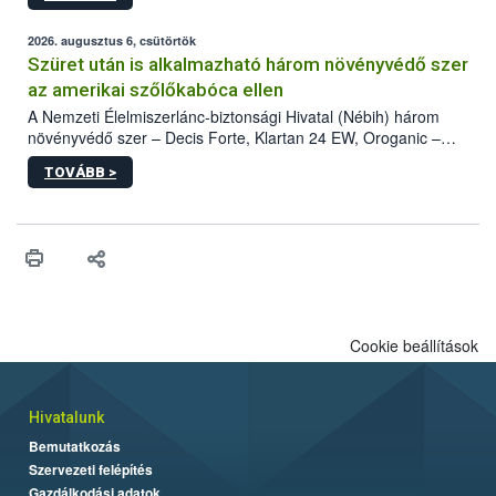
kártevőt nem csak színcsapdában találták meg, de már fertőzött
fában is azonosították. A növényvédelmi szakemberek folytatják
az intenzív felderítést, emellett az intézkedéseket a szlovák
2026. augusztus 6, csütörtök
hatósággal is összehangolják a terjedés megállítása érdekében.
Szüret után is alkalmazható három növényvédő szer
az amerikai szőlőkabóca ellen
A Nemzeti Élelmiszerlánc-biztonsági Hivatal (Nébih) három
növényvédő szer – Decis Forte, Klartan 24 EW, Oroganic –
engedélyokiratát módosította, így azok a szüretet követően,
TOVÁBB >
egészen a vesszőérettség (BBCH 91) stádiumáig
felhasználhatóak a szőlőben. A kiterjesztések célja, hogy a korai
érésű szőlőkben is legyen lehetőség a károsító elleni további
védekezésre. Az Oroganic készítmény kis kiszerelésben kiskerti
felhasználók számára is elérhető és ökológiai termesztésben is
engedélyezett.
Cookie beállítások
Hivatalunk
Bemutatkozás
Szervezeti felépítés
Gazdálkodási adatok