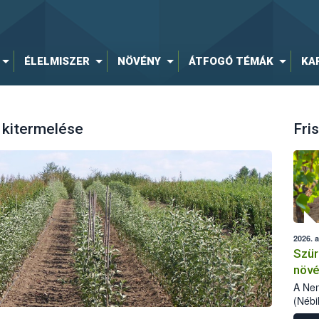
ÉLELMISZER
NÖVÉNY
ÁTFOGÓ TÉMÁK
KA
 kitermelése
Fris
2026. 
Szür
növé
szől
A Nem
(Nébi
Klart