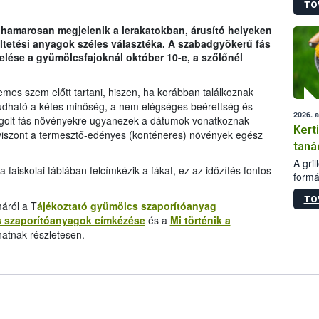
TO
módos
egész
, hamarosan megjelenik a lerakatokban, árusító helyeken
felha
ltetési anyagok széles választéka. A szabadgyökerű fás
célja
melése a gyümölcsfajoknál október 10-e, a szőlőnél
lehet
Az Or
felha
mes szem előtt tartani, hiszen, ha korábban találkoznak
terme
 tudható a kétes minőség, a nem elégséges beérettség és
2026. 
agolt fás növényekre ugyanezek a dátumok vonatkoznak
Kert
, viszont a termesztő-edényes (konténeres) növények egész
taná
A gri
a faiskolai táblában felcímkézik a fákat, ez az időzítés fontos
formá
romlá
TO
szapo
áról a T
ájékoztató gyümölcs szaporítóanyag
sütög
s szaporítóanyagok címkézése
és a
Mi történik a
techni
atnak részletesen.
alapa
higié
hőkez
tárol
Hivat
a biz