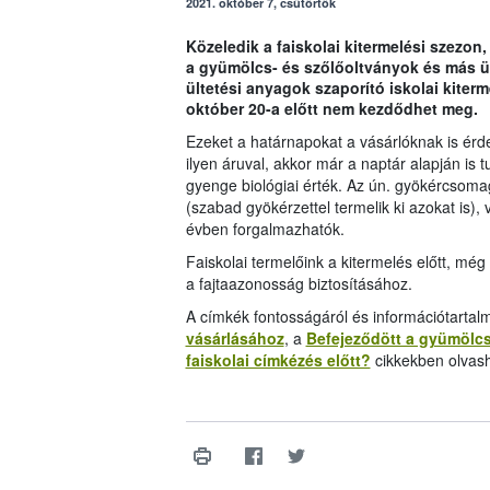
2021. október 7, csütörtök
Közeledik a faiskolai kitermelési szezon
a gyümölcs- és szőlőoltványok és más ü
ültetési anyagok szaporító iskolai kiter
október 20-a előtt nem kezdődhet meg.
Ezeket a határnapokat a vásárlóknak is érde
ilyen áruval, akkor már a naptár alapján is
gyenge biológiai érték. Az ún. gyökércsom
(szabad gyökérzettel termelik ki azokat is)
évben forgalmazhatók.
Faiskolai termelőink a kitermelés előtt, még 
a fajtaazonosság biztosításához.
A címkék fontosságáról és információtartalm
vásárlásához
, a
Befejeződött a gyümölc
faiskolai címkézés előtt?
cikkekben olvash