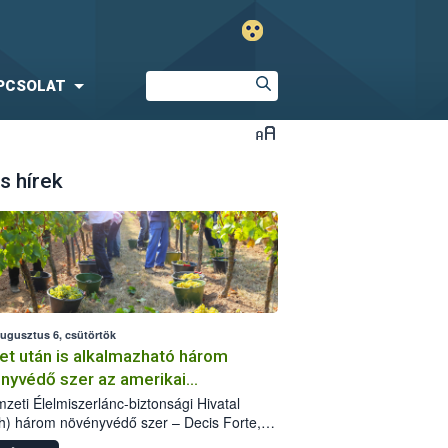
PCSOLAT
s hírek
augusztus 6, csütörtök
et után is alkalmazható három
nyvédő szer az amerikai
őkabóca ellen
zeti Élelmiszerlánc-biztonsági Hivatal
h) három növényvédő szer – Decis Forte,
an 24 EW, Oroganic – engedélyokiratát