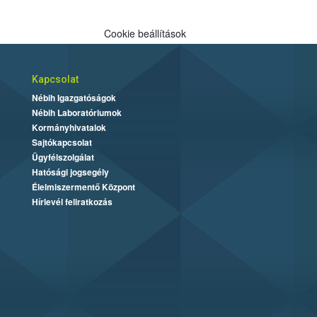
Cookie beállítások
Kapcsolat
Nébih Igazgatóságok
Nébih Laboratóriumok
Kormányhivatalok
Sajtókapcsolat
Ügyfélszolgálat
Hatósági jogsegély
Élelmiszermentő Központ
Hírlevél feliratkozás