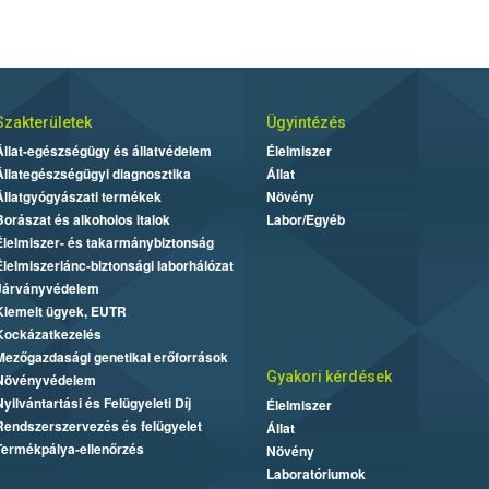
Szakterületek
Ügyintézés
Állat-egészségügy és állatvédelem
Élelmiszer
Állategészségügyi diagnosztika
Állat
Állatgyógyászati termékek
Növény
Borászat és alkoholos italok
Labor/Egyéb
Élelmiszer- és takarmánybiztonság
Élelmiszerlánc-biztonsági laborhálózat
Járványvédelem
Kiemelt ügyek, EUTR
Kockázatkezelés
Mezőgazdasági genetikai erőforrások
Gyakori kérdések
Növényvédelem
Nyilvántartási és Felügyeleti Díj
Élelmiszer
Rendszerszervezés és felügyelet
Állat
Termékpálya-ellenőrzés
Növény
Laboratóriumok