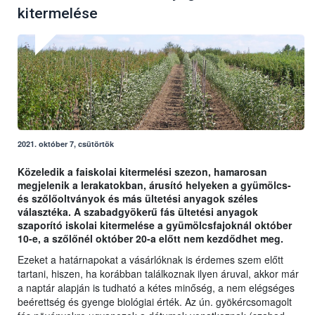
kitermelése
2021. október 7, csütörtök
Közeledik a faiskolai kitermelési szezon, hamarosan
megjelenik a lerakatokban, árusító helyeken a gyümölcs-
és szőlőoltványok és más ültetési anyagok széles
választéka. A szabadgyökerű fás ültetési anyagok
szaporító iskolai kitermelése a gyümölcsfajoknál október
10-e, a szőlőnél október 20-a előtt nem kezdődhet meg.
Ezeket a határnapokat a vásárlóknak is érdemes szem előtt
tartani, hiszen, ha korábban találkoznak ilyen áruval, akkor már
a naptár alapján is tudható a kétes minőség, a nem elégséges
beérettség és gyenge biológiai érték. Az ún. gyökércsomagolt