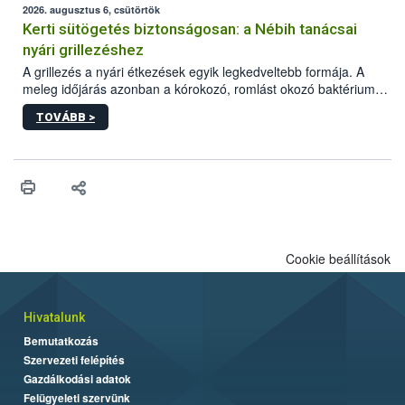
érésű szőlőkben is legyen lehetőség a károsító elleni további
2026. augusztus 6, csütörtök
védekezésre. Az Oroganic készítmény kis kiszerelésben kiskerti
Kerti sütögetés biztonságosan: a Nébih tanácsai
felhasználók számára is elérhető és ökológiai termesztésben is
nyári grillezéshez
engedélyezett.
A grillezés a nyári étkezések egyik legkedveltebb formája. A
meleg időjárás azonban a kórokozó, romlást okozó baktériumok
gyorsabb szaporodásának is kedvez. A szabadtéri sütögetés
TOVÁBB >
ezért nem csupán a megfelelő sütési technikáról szól: legalább
ilyen fontos az alapanyagok biztonságos kezelése, az alapvető
higiéniai szabályok betartása, a megfelelő hőkezelés, valamint a
maradékok szakszerű tárolása. A Nemzeti Élelmiszerlánc-
biztonsági Hivatal (Nébih) Oktatási Programja összegyűjtötte a
biztonságos grillezés legfontosabb tudnivalóit.
Cookie beállítások
Hivatalunk
Bemutatkozás
Szervezeti felépítés
Gazdálkodási adatok
Felügyeleti szervünk