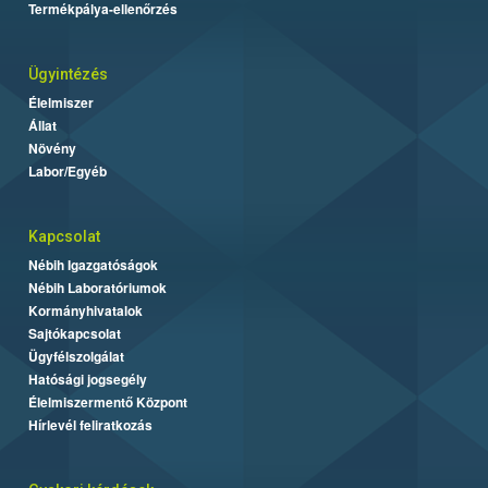
Termékpálya-ellenőrzés
Ügyintézés
Élelmiszer
Állat
Növény
Labor/Egyéb
Kapcsolat
Nébih Igazgatóságok
Nébih Laboratóriumok
Kormányhivatalok
Sajtókapcsolat
Ügyfélszolgálat
Hatósági jogsegély
Élelmiszermentő Központ
Hírlevél feliratkozás