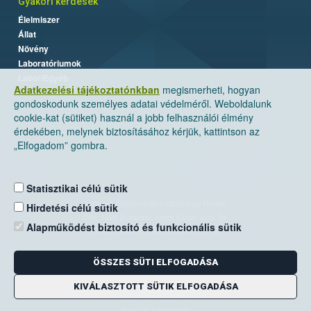
Gyakori kérdések
Élelmiszer
Állat
Növény
Laboratóriumok
Labor/Egyéb
Adatkezelési tájékoztatónkban
megismerheti, hogyan
gondoskodunk személyes adatai védelméről. Weboldalunk
cookie-kat (sütiket) használ a jobb felhasználói élmény
érdekében, melynek biztosításához kérjük, kattintson az
„Elfogadom” gombra.
Statisztikai célú sütik
Nemzeti Élelmiszerlánc-biztonsági Hivatal
Hirdetési célú sütik
Cím: 1024 Budapest, Keleti Károly utca. 24.
Alapműködést biztosító és funkcionális sütik
Levelezési cím: 1525 Budapest. Pf. 30.
ÖSSZES SÜTI ELFOGADÁSA
E-mail:
ugyfelszolgalat@nebih.gov.hu
Zöld szám: 06-80/263-244
KIVÁLASZTOTT SÜTIK ELFOGADÁSA
Telefon: 06-1/ 336-9000
Fax: 06-1/336-9479