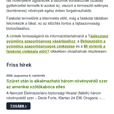
fás növényekre ugyanezek a dátumok vonatkoznak (szabad
gyökérzettel termelik ki azokat is), viszont a termesztő-edényes
(konténeres) növények egész évben forgalmazhatók.
Faiskolai termelőink a kitermelés előtt, még a faiskolai táblában
felcímkézik a fákat, ez az időzítés fontos a fajtaazonosság
biztosításához.
A címkék fontosságáról és információtartalmáról a T
ájékoztató
gyümölcs szaporítóanyag vásárlásához
, a
Befejeződött a
gyümölcs szaporítóanyagok címkézése
és a
Mi történik a
faiskolai címkézés előtt?
cikkekben olvashatnak részletesen.
Friss hírek
2026. augusztus 6, csütörtök
Szüret után is alkalmazható három növényvédő szer
az amerikai szőlőkabóca ellen
A Nemzeti Élelmiszerlánc-biztonsági Hivatal (Nébih) három
növényvédő szer – Decis Forte, Klartan 24 EW, Oroganic –
engedélyokiratát módosította, így azok a szüretet követően,
TOVÁBB >
egészen a vesszőérettség (BBCH 91) stádiumáig
felhasználhatóak a szőlőben. A kiterjesztések célja, hogy a korai