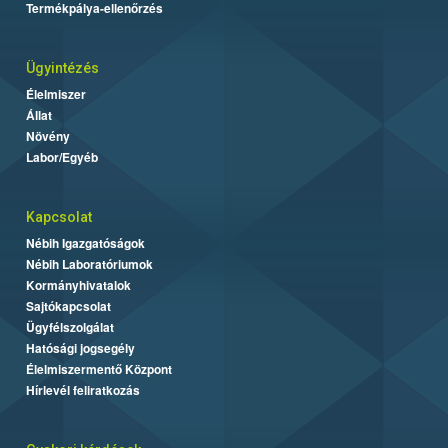
Termékpálya-ellenőrzés
Ügyintézés
Élelmiszer
Állat
Növény
Labor/Egyéb
Kapcsolat
Nébih Igazgatóságok
Nébih Laboratóriumok
Kormányhivatalok
Sajtókapcsolat
Ügyfélszolgálat
Hatósági jogsegély
Élelmiszermentő Központ
Hírlevél feliratkozás