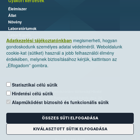
Gyakori kérdések
Élelmiszer
Állat
Növény
Laboratóriumok
Labor/Egyéb
Adatkezelési tájékoztatónkban
megismerheti, hogyan
gondoskodunk személyes adatai védelméről. Weboldalunk
cookie-kat (sütiket) használ a jobb felhasználói élmény
érdekében, melynek biztosításához kérjük, kattintson az
„Elfogadom” gombra.
Statisztikai célú sütik
Nemzeti Élelmiszerlánc-biztonsági Hivatal
Hirdetési célú sütik
Cím: 1024 Budapest, Keleti Károly utca. 24.
Alapműködést biztosító és funkcionális sütik
Levelezési cím: 1525 Budapest. Pf. 30.
ÖSSZES SÜTI ELFOGADÁSA
E-mail:
ugyfelszolgalat@nebih.gov.hu
Zöld szám: 06-80/263-244
KIVÁLASZTOTT SÜTIK ELFOGADÁSA
Telefon: 06-1/ 336-9000
Fax: 06-1/336-9479