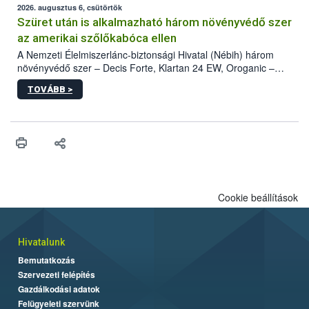
az intenzív felderítést, emellett az intézkedéseket a szlovák
2026. augusztus 6, csütörtök
hatósággal is összehangolják a terjedés megállítása érdekében.
Szüret után is alkalmazható három növényvédő szer
az amerikai szőlőkabóca ellen
A Nemzeti Élelmiszerlánc-biztonsági Hivatal (Nébih) három
növényvédő szer – Decis Forte, Klartan 24 EW, Oroganic –
engedélyokiratát módosította, így azok a szüretet követően,
TOVÁBB >
egészen a vesszőérettség (BBCH 91) stádiumáig
felhasználhatóak a szőlőben. A kiterjesztések célja, hogy a korai
érésű szőlőkben is legyen lehetőség a károsító elleni további
védekezésre. Az Oroganic készítmény kis kiszerelésben kiskerti
felhasználók számára is elérhető és ökológiai termesztésben is
engedélyezett.
Cookie beállítások
Hivatalunk
Bemutatkozás
Szervezeti felépítés
Gazdálkodási adatok
Felügyeleti szervünk