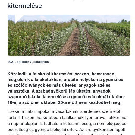
kitermelése
2021. október 7, csütörtök
Közeledik a faiskolai kitermelési szezon, hamarosan
megjelenik a lerakatokban, árusító helyeken a gyümölcs-
és szőlőoltványok és más ültetési anyagok széles
választéka. A szabadgyökerű fás ültetési anyagok
szaporító iskolai kitermelése a gyümölcsfajoknál október
10-e, a szőlőnél október 20-a előtt nem kezdődhet meg.
Ezeket a határnapokat a vásárlóknak is érdemes szem előtt
tartani, hiszen, ha korábban találkoznak ilyen áruval, akkor már
a naptár alapján is tudható a kétes minőség, a nem elégséges
beérettség és gyenge biológiai érték. Az ún. gyökércsomagolt