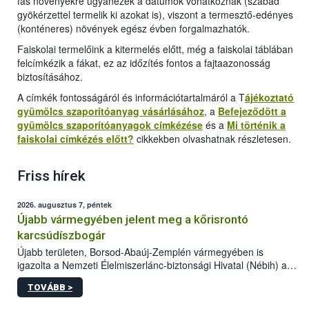
fás növényekre ugyanezek a dátumok vonatkoznak (szabad
gyökérzettel termelik ki azokat is), viszont a termesztő-edényes
(konténeres) növények egész évben forgalmazhatók.
Faiskolai termelőink a kitermelés előtt, még a faiskolai táblában
felcímkézik a fákat, ez az időzítés fontos a fajtaazonosság
biztosításához.
A címkék fontosságáról és információtartalmáról a T
ájékoztató
gyümölcs szaporítóanyag vásárlásához
, a
Befejeződött a
gyümölcs szaporítóanyagok címkézése
és a
Mi történik a
faiskolai címkézés előtt?
cikkekben olvashatnak részletesen.
Friss hírek
2026. augusztus 7, péntek
Újabb vármegyében jelent meg a kőrisrontó
karcsúdíszbogár
Újabb területen, Borsod-Abaúj-Zemplén vármegyében is
igazolta a Nemzeti Élelmiszerlánc-biztonsági Hivatal (Nébih) a
kőrisrontó karcsúdíszbogár (Agrilus planipennis) jelenlétét. A
TOVÁBB >
kártevőt nem csak színcsapdában találták meg, de már fertőzött
fában is azonosították. A növényvédelmi szakemberek folytatják