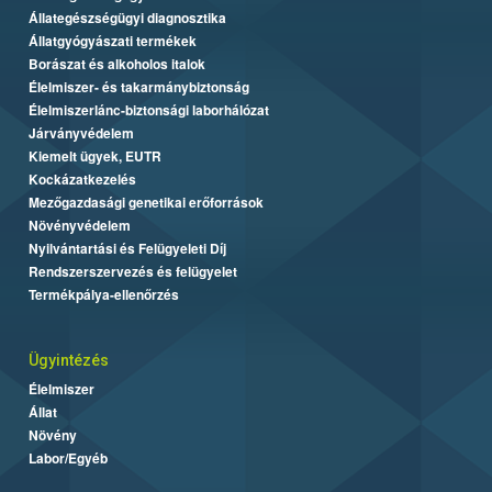
Állategészségügyi diagnosztika
Állatgyógyászati termékek
Borászat és alkoholos italok
Élelmiszer- és takarmánybiztonság
Élelmiszerlánc-biztonsági laborhálózat
Járványvédelem
Kiemelt ügyek, EUTR
Kockázatkezelés
Mezőgazdasági genetikai erőforrások
Növényvédelem
Nyilvántartási és Felügyeleti Díj
Rendszerszervezés és felügyelet
Termékpálya-ellenőrzés
Ügyintézés
Élelmiszer
Állat
Növény
Labor/Egyéb