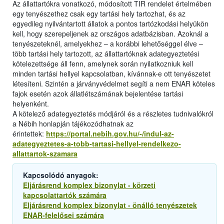
Az állattartókra vonatkozó, módosított TIR rendelet értelmében
egy tenyészethez csak egy tartási hely tartozhat, és az
egyedileg nyilvántartott állatok a pontos tartózkodási helyükön
kell, hogy szerepeljenek az országos adatbázisban. Azoknál a
tenyészeteknél, amelyekhez – a korábbi lehetőséggel élve –
több tartási hely tartozott, az állattartóknak adategyeztetési
kötelezettsége áll fenn, amelynek során nyilatkozniuk kell
minden tartási hellyel kapcsolatban, kívánnak-e ott tenyészetet
létesíteni. Szintén a járványvédelmet segíti a nem ENAR köteles
fajok esetén azok állatlétszámának bejelentése tartási
helyenként.
A kötelező adategyeztetés módjáról és a részletes tudnivalókról
a Nébih honlapján tájékozódhatnak az
érintettek:
https://portal.nebih.gov.hu/-/indul-az-
adategyeztetes-a-tobb-tartasi-hellyel-rendelkezo-
allattartok-szamara
Kapcsolódó anyagok:
Eljárásrend komplex bizonylat - körzeti
kapcsolattartók számára
Eljárásrend komplex bizonylat - önálló tenyészetek
ENAR-felelősei számára