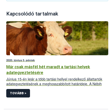
Kapcsolódó tartalmak
2020. június 5, péntek
Már csak másfél hét maradt a tartási helyek
adategyeztetésére
Június 15-én lejár a több tartási hellyel rendelkező állattartók
adategyeztetésének a meghosszabbított határideje. A Nébih
felhívja az önálló tenyészetek ENAR-felelőseinek és a megyei
körzetbe sorolt tenyészetek kapcsolattartóinak a figyelmét, hogy
TOVÁBB >
eddig az időpontig végezhetik el a vonatkozó bizonylaton az
adategyeztetést. A zökkenőmentes ügyintézés érdekében
érdemes az adatszolgáltatást mielőbb megtenni.