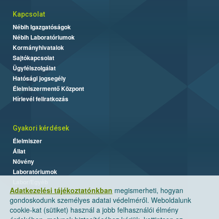
Kapcsolat
Nébih Igazgatóságok
Nébih Laboratóriumok
Kormányhivatalok
Sajtókapcsolat
Ügyfélszolgálat
Hatósági jogsegély
Élelmiszermentő Központ
Hírlevél feliratkozás
Gyakori kérdések
Élelmiszer
Állat
Növény
Laboratóriumok
Labor/Egyéb
Adatkezelési tájékoztatónkban
megismerheti, hogyan
gondoskodunk személyes adatai védelméről. Weboldalunk
cookie-kat (sütiket) használ a jobb felhasználói élmény