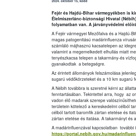
2024. október 15, kedd
Fejér és Hajdú-Bihar vármegyékben is ki
Élelmiszerlánc-biztonsági Hivatal (Nébi
folyamatban van. A járványvédelmi előír
A Fejér vármegyei Mezőfalva és a Hajdú-Bi
magas patogenitású madárinfluenza vírusána
számláló májhasznú kacsatelepen az idegre
valamint a megemelkedett elhullás miatt mer
tenyészkacsa telepen a takarmány-és vízfogy
gyanakodtak a betegségre.
Az érintett állományok felszámolása jelenleg
sugarú védőkörzeteket és a 10 km sugarú fel
A Nébih továbbra is szeretné kérni az állat
fenntartásában. Tekintettel arra, hogy az o
vadon élő madarak szerepe valószínűsíthet
területein kötelező a kereskedelmi célból ta
célból tartott baromfik zártan etetése és ita
zártan etetése és itatása. A takarmányt és 
A madárinfluenzával kapcsolatban további 
https://portal.nebih.gov.hu/madarinfluen