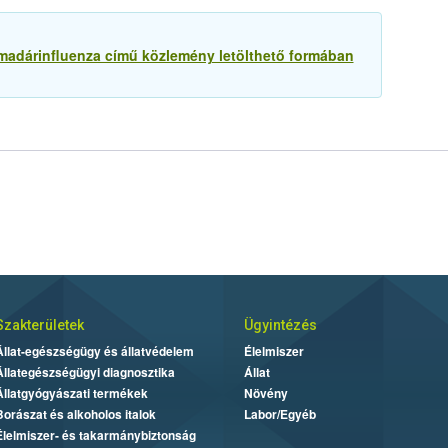
madárinfluenza című közlemény letölthető formában
Szakterületek
Ügyintézés
Állat-egészségügy és állatvédelem
Élelmiszer
Állategészségügyi diagnosztika
Állat
Állatgyógyászati termékek
Növény
Borászat és alkoholos italok
Labor/Egyéb
Élelmiszer- és takarmánybiztonság