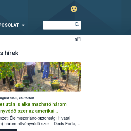
PCSOLAT
s hírek
augusztus 6, csütörtök
et után is alkalmazható három
nyvédő szer az amerikai
őkabóca ellen
zeti Élelmiszerlánc-biztonsági Hivatal
h) három növényvédő szer – Decis Forte,
an 24 EW, Oroganic – engedélyokiratát