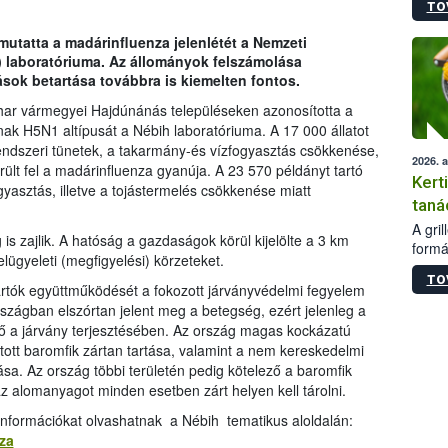
TO
módos
egész
mutatta a madárinfluenza jelenlétét a Nemzeti
felha
h) laboratóriuma. Az állományok felszámolása
célja
ások betartása továbbra is kiemelten fontos.
lehet
Az Or
har vármegyei Hajdúnánás településeken azonosította a
felha
k H5N1 altípusát a Nébih laboratóriuma. A 17 000 állatot
terme
ndszeri tünetek, a takarmány-és vízfogyasztás csökkenése,
2026. 
ült fel a madárinfluenza gyanúja. A 23 570 példányt tartó
Kert
asztás, illetve a tojástermelés csökkenése miatt
taná
A gri
 is zajlik. A hatóság a gazdaságok körül kijelölte a 3 km
formá
ügyeleti (megfigyelési) körzeteket.
romlá
TO
szapo
tartók együttműködését a fokozott járványvédelmi fegyelem
sütög
rszágban elszórtan jelent meg a betegség, ezért jelenleg a
techni
ő a járvány terjesztésében. Az ország magas kockázatú
alapa
rtott baromfik zártan tartása, valamint a nem kereskedelmi
higié
tása. Az ország többi területén pedig kötelező a baromfik
hőkez
az alomanyagot minden esetben zárt helyen kell tárolni.
tárol
Hivat
információkat olvashatnak a Nébih tematikus aloldalán:
a biz
za