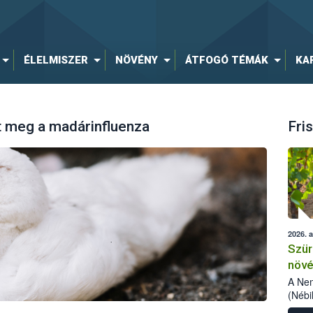
ÉLELMISZER
NÖVÉNY
ÁTFOGÓ TÉMÁK
KA
t meg a madárinfluenza
Fris
2026. 
Szür
növé
szől
A Nem
(Nébi
Klart