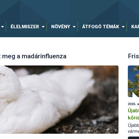
ÉLELMISZER
NÖVÉNY
ÁTFOGÓ TÉMÁK
KA
t meg a madárinfluenza
Fris
2026. 
Újab
kőri
Újabb
várme
Élelm