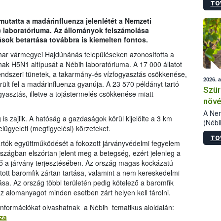
TO
kőris
jelen
mutatta a madárinfluenza jelenlétét a Nemzeti
talál
h) laboratóriuma. Az állományok felszámolása
azono
ások betartása továbbra is kiemelten fontos.
folyta
intéz
har vármegyei Hajdúnánás településeken azonosította a
össze
k H5N1 altípusát a Nébih laboratóriuma. A 17 000 állatot
érdek
ndszeri tünetek, a takarmány-és vízfogyasztás csökkenése,
2026. 
ült fel a madárinfluenza gyanúja. A 23 570 példányt tartó
Szür
asztás, illetve a tojástermelés csökkenése miatt
növé
szől
A Nem
 is zajlik. A hatóság a gazdaságok körül kijelölte a 3 km
(Nébi
ügyeleti (megfigyelési) körzeteket.
Klart
TO
módos
tartók együttműködését a fokozott járványvédelmi fegyelem
egész
rszágban elszórtan jelent meg a betegség, ezért jelenleg a
felha
ő a járvány terjesztésében. Az ország magas kockázatú
célja
rtott baromfik zártan tartása, valamint a nem kereskedelmi
lehet
tása. Az ország többi területén pedig kötelező a baromfik
Az Or
az alomanyagot minden esetben zárt helyen kell tárolni.
felha
terme
információkat olvashatnak a Nébih tematikus aloldalán:
za