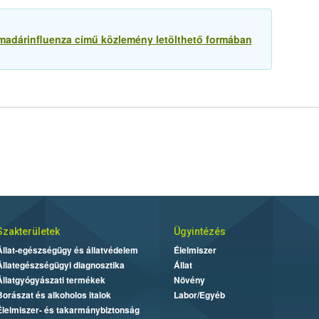
madárinfluenza című közlemény letölthető formában
Szakterületek
Ügyintézés
Állat-egészségügy és állatvédelem
Élelmiszer
Állategészségügyi diagnosztika
Állat
Állatgyógyászati termékek
Növény
Borászat és alkoholos italok
Labor/Egyéb
Élelmiszer- és takarmánybiztonság