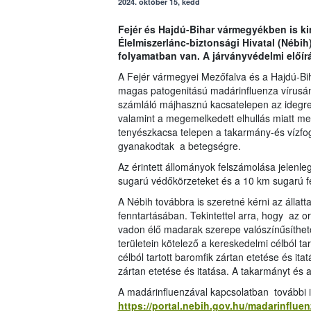
2024. október 15, kedd
Fejér és Hajdú-Bihar vármegyékben is ki
Élelmiszerlánc-biztonsági Hivatal (Nébi
folyamatban van. A járványvédelmi előír
A Fejér vármegyei Mezőfalva és a Hajdú-Bi
magas patogenitású madárinfluenza vírusána
számláló májhasznú kacsatelepen az idegre
valamint a megemelkedett elhullás miatt mer
tenyészkacsa telepen a takarmány-és vízfogy
gyanakodtak a betegségre.
Az érintett állományok felszámolása jelenleg
sugarú védőkörzeteket és a 10 km sugarú fel
A Nébih továbbra is szeretné kérni az állat
fenntartásában. Tekintettel arra, hogy az o
vadon élő madarak szerepe valószínűsíthet
területein kötelező a kereskedelmi célból ta
célból tartott baromfik zártan etetése és ita
zártan etetése és itatása. A takarmányt és 
A madárinfluenzával kapcsolatban további 
https://portal.nebih.gov.hu/madarinfluen