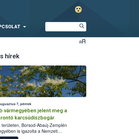
PCSOLAT
s hírek
augusztus 7, péntek
b vármegyében jelent meg a
srontó karcsúdíszbogár
 területen, Borsod-Abaúj-Zemplén
gyében is igazolta a Nemzeti
iszerlánc-biztonsági Hivatal (Nébih) a