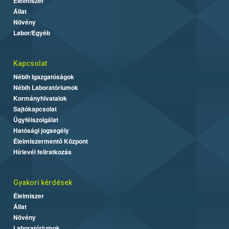
Élelmiszer
Állat
Növény
Labor/Egyéb
Kapcsolat
Nébih Igazgatóságok
Nébih Laboratóriumok
Kormányhivatalok
Sajtókapcsolat
Ügyfélszolgálat
Hatósági jogsegély
Élelmiszermentő Központ
Hírlevél feliratkozás
Gyakori kérdések
Élelmiszer
Állat
Növény
Laboratóriumok