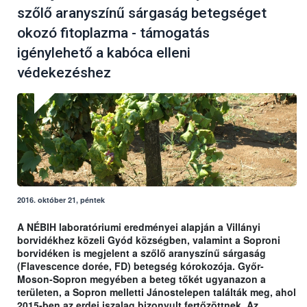
szőlő aranyszínű sárgaság betegséget
okozó fitoplazma - támogatás
igénylehető a kabóca elleni
védekezéshez
2016. október 21, péntek
A NÉBIH
laboratóriumi eredményei alapján a Villányi
borvidékhez közeli Gyód községben, valamint a Soproni
borvidéken is megjelent a szőlő aranyszínű sárgaság
(Flavescence dorée, FD) betegség kórokozója.
Győr-
Moson-Sopron megyében a beteg tőkét ugyanazon a
területen, a Sopron melletti Jánostelepen találták meg, ahol
2015-ben az erdei iszalag bizonyult fertőzöttnek. Az