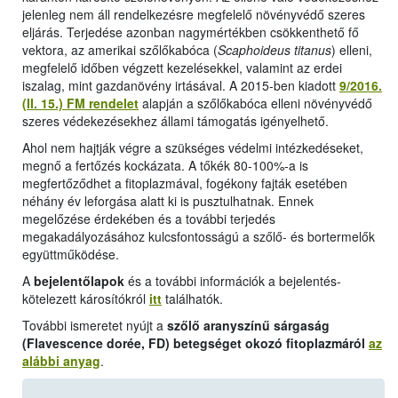
jelenleg nem áll rendelkezésre megfelelő növényvédő szeres
eljárás. Terjedése azonban nagymértékben csökkenthető fő
vektora, az amerikai szőlőkabóca (
Scaphoideus titanus
) elleni,
megfelelő időben végzett kezelésekkel, valamint az erdei
iszalag, mint gazdanövény irtásával. A 2015-ben kiadott
9/2016.
(II. 15.) FM rendelet
alapján a szőlőkabóca elleni növényvédő
szeres védekezésekhez állami támogatás igényelhető.
Ahol nem hajtják végre a szükséges védelmi intézkedéseket,
megnő a fertőzés kockázata. A tőkék 80-100%-a is
megfertőződhet a fitoplazmával, fogékony fajták esetében
néhány év leforgása alatt ki is pusztulhatnak. Ennek
megelőzése érdekében és a további terjedés
megakadályozásához kulcsfontosságú a szőlő- és bortermelők
együttműködése.
A
bejelentőlapok
és a további információk a bejelentés-
kötelezett károsítókról
itt
találhatók.
További ismeretet nyújt a
szőlő aranyszínű sárgaság
(Flavescence dorée, FD) betegséget okozó fitoplazmáról
az
alábbi anyag
.