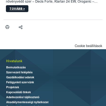
növényvédő szer – Decis Forte, Klartan 24 EW, Oroganic –
engedélyokiratát módosította, így azok a szüretet követően,
TOVÁBB >
egészen a vesszőérettség (BBCH 91) stádiumáig
felhasználhatóak a szőlőben. A kiterjesztések célja, hogy a korai
érésű szőlőkben is legyen lehetőség a károsító elleni további
védekezésre. Az Oroganic készítmény kis kiszerelésben kiskerti
felhasználók számára is elérhető és ökológiai termesztésben is
engedélyezett.
Cookie beállítások
Hivatalunk
Bemutatkozás
Szervezeti felépítés
Gazdálkodási adatok
Felügyeleti szervünk
Projektek
Kapcsolódó linkek
Adatkezelési tájékoztató
Akadálymentességi nyilatkozat