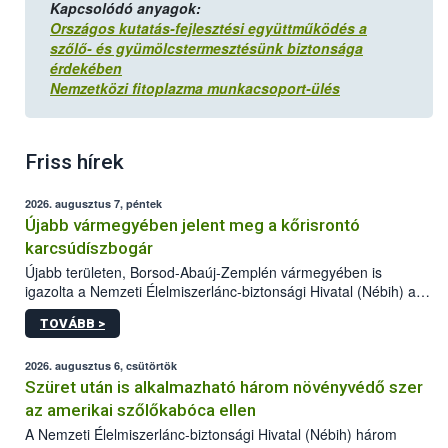
Kapcsolódó anyagok:
Országos kutatás-fejlesztési együttműködés a
szőlő- és gyümölcstermesztésünk biztonsága
érdekében
Nemzetközi fitoplazma munkacsoport-ülés
Friss hírek
2026. augusztus 7, péntek
Újabb vármegyében jelent meg a kőrisrontó
karcsúdíszbogár
Újabb területen, Borsod-Abaúj-Zemplén vármegyében is
igazolta a Nemzeti Élelmiszerlánc-biztonsági Hivatal (Nébih) a
kőrisrontó karcsúdíszbogár (Agrilus planipennis) jelenlétét. A
TOVÁBB >
kártevőt nem csak színcsapdában találták meg, de már fertőzött
fában is azonosították. A növényvédelmi szakemberek folytatják
az intenzív felderítést, emellett az intézkedéseket a szlovák
2026. augusztus 6, csütörtök
hatósággal is összehangolják a terjedés megállítása érdekében.
Szüret után is alkalmazható három növényvédő szer
az amerikai szőlőkabóca ellen
A Nemzeti Élelmiszerlánc-biztonsági Hivatal (Nébih) három