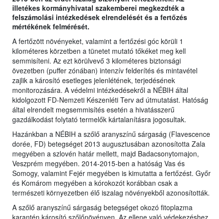
illetékes kormányhivatal szakemberei megkezdték a
felszámolási intézkedések elrendelését és a fertőzés
mértékének felmérését.
A fertőzött növényeket, valamint a fertőzési góc körüli 1
kilométeres körzetben a tünetet mutató tőkéket meg kell
semmisíteni. Az ezt körülvevő 3 kilométeres biztonsági
övezetben (puffer zónában) intenzív felderítés és mintavétel
zajlik a károsító esetleges jelenlétének, terjedésének
monitorozására. A védelmi intézkedésekről a NÉBIH által
kidolgozott FD-Nemzeti Készenléti Terv ad útmutatást. Hatóság
által elrendelt megsemmisítés esetén a hivatásszerű
gazdálkodást folytató termelők kártalanításra jogosultak.
Hazánkban a NÉBIH a szőlő aranyszínű sárgaság (Flavescence
dorée, FD) betegséget 2013 augusztusában azonosította Zala
megyében a szlovén határ mellett, majd Badacsonytomajon,
Veszprém megyében. 2014-2015-ben a hatóság Vas és
Somogy, valamint Fejér megyében is kimutatta a fertőzést. Győr
és Komárom megyében a kórokozót korábban csak a
természeti környezetben élő iszalag növényekből azonosították.
A szőlő aranyszínű sárgaság betegséget okozó fitoplazma
karantén károsító szőlőnövényen. Az ellene való védekezéshez