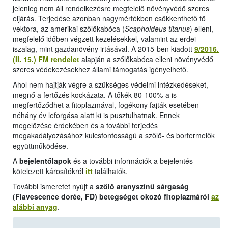
jelenleg nem áll rendelkezésre megfelelő növényvédő szeres
eljárás. Terjedése azonban nagymértékben csökkenthető fő
vektora, az amerikai szőlőkabóca (
Scaphoideus titanus
) elleni,
megfelelő időben végzett kezelésekkel, valamint az erdei
iszalag, mint gazdanövény irtásával. A 2015-ben kiadott
9/2016.
(II. 15.) FM rendelet
alapján a szőlőkabóca elleni növényvédő
szeres védekezésekhez állami támogatás igényelhető.
Ahol nem hajtják végre a szükséges védelmi intézkedéseket,
megnő a fertőzés kockázata. A tőkék 80-100%-a is
megfertőződhet a fitoplazmával, fogékony fajták esetében
néhány év leforgása alatt ki is pusztulhatnak. Ennek
megelőzése érdekében és a további terjedés
megakadályozásához kulcsfontosságú a szőlő- és bortermelők
együttműködése.
A
bejelentőlapok
és a további információk a bejelentés-
kötelezett károsítókról
itt
találhatók.
További ismeretet nyújt a
szőlő aranyszínű sárgaság
(Flavescence dorée, FD) betegséget okozó fitoplazmáról
az
alábbi anyag
.