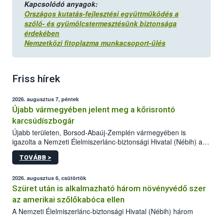
Kapcsolódó anyagok:
Országos kutatás-fejlesztési együttműködés a
szőlő- és gyümölcstermesztésünk biztonsága
érdekében
Nemzetközi fitoplazma munkacsoport-ülés
Friss hírek
2026. augusztus 7, péntek
Újabb vármegyében jelent meg a kőrisrontó
karcsúdíszbogár
Újabb területen, Borsod-Abaúj-Zemplén vármegyében is
igazolta a Nemzeti Élelmiszerlánc-biztonsági Hivatal (Nébih) a
kőrisrontó karcsúdíszbogár (Agrilus planipennis) jelenlétét. A
TOVÁBB >
kártevőt nem csak színcsapdában találták meg, de már fertőzött
fában is azonosították. A növényvédelmi szakemberek folytatják
az intenzív felderítést, emellett az intézkedéseket a szlovák
2026. augusztus 6, csütörtök
hatósággal is összehangolják a terjedés megállítása érdekében.
Szüret után is alkalmazható három növényvédő szer
az amerikai szőlőkabóca ellen
A Nemzeti Élelmiszerlánc-biztonsági Hivatal (Nébih) három