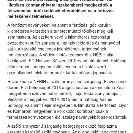
illetékes kormányhivatal szakemberei megkezdték a
felszámolási intézkedések elrendelését és a fertőzés
mértékének felmérését.
A fertőzött növényeket, valamint a fertőzési góc körüli 1
kilométeres körzetben a tünetet mutató tőkéket meg kell
semmisíteni. Az ezt körülvevő 3 kilométeres biztonsági
övezetben (puffer zónában) intenzív felderítés és mintavétel
zajlik a károsító esetleges jelenlétének, terjedésének
monitorozására. A védelmi intézkedésekről a NÉBIH által
kidolgozott FD-Nemzeti Készenléti Terv ad útmutatást. Hatóság
által elrendelt megsemmisítés esetén a hivatásszerű
gazdálkodást folytató termelők kártalanításra jogosultak.
Hazánkban a NÉBIH a szőlő aranyszínű sárgaság (Flavescence
dorée, FD) betegséget 2013 augusztusában azonosította Zala
megyében a szlovén határ mellett, majd Badacsonytomajon,
Veszprém megyében. 2014-2015-ben a hatóság Vas és
Somogy, valamint Fejér megyében is kimutatta a fertőzést. Győr
és Komárom megyében a kórokozót korábban csak a
természeti környezetben élő iszalag növényekből azonosították.
A szőlő aranyszínű sárgaság betegséget okozó fitoplazma
karantén károsító szőlőnövényen. Az ellene való védekezéshez