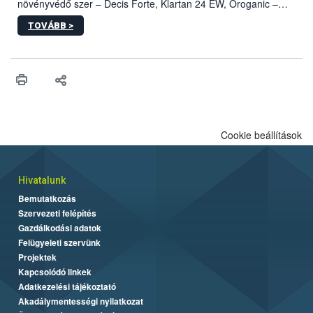
növényvédő szer – Decis Forte, Klartan 24 EW, Oroganic –
engedélyokiratát módosította, így azok a szüretet követően,
TOVÁBB >
egészen a vesszőérettség (BBCH 91) stádiumáig
felhasználhatóak a szőlőben. A kiterjesztések célja, hogy a korai
érésű szőlőkben is legyen lehetőség a károsító elleni további
védekezésre. Az Oroganic készítmény kis kiszerelésben kiskerti
felhasználók számára is elérhető és ökológiai termesztésben is
engedélyezett.
Cookie beállítások
Hivatalunk
Bemutatkozás
Szervezeti felépítés
Gazdálkodási adatok
Felügyeleti szervünk
Projektek
Kapcsolódó linkek
Adatkezelési tájékoztató
Akadálymentességi nyilatkozat