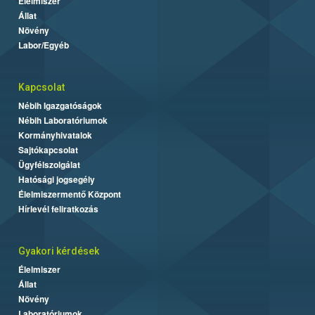
Élelmiszer
Állat
Növény
Labor/Egyéb
Kapcsolat
Nébih Igazgatóságok
Nébih Laboratóriumok
Kormányhivatalok
Sajtókapcsolat
Ügyfélszolgálat
Hatósági jogsegély
Élelmiszermentő Központ
Hírlevél feliratkozás
Gyakori kérdések
Élelmiszer
Állat
Növény
Laboratóriumok