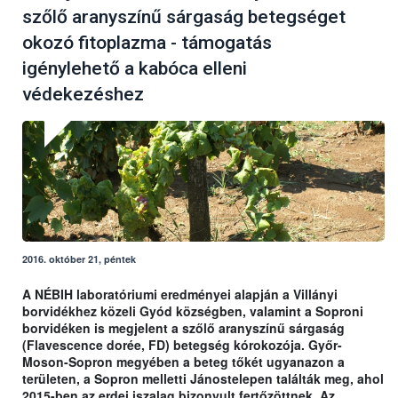
szőlő aranyszínű sárgaság betegséget
okozó fitoplazma - támogatás
igénylehető a kabóca elleni
védekezéshez
2016. október 21, péntek
A NÉBIH
laboratóriumi eredményei alapján a Villányi
borvidékhez közeli Gyód községben, valamint a Soproni
borvidéken is megjelent a szőlő aranyszínű sárgaság
(Flavescence dorée, FD) betegség kórokozója.
Győr-
Moson-Sopron megyében a beteg tőkét ugyanazon a
területen, a Sopron melletti Jánostelepen találták meg, ahol
2015-ben az erdei iszalag bizonyult fertőzöttnek. Az