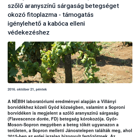
szőlő aranyszínű sárgaság betegséget
okozó fitoplazma - támogatás
igénylehető a kabóca elleni
védekezéshez
2016. október 21, péntek
A NÉBIH
laboratóriumi eredményei alapján a Villányi
borvidékhez közeli Gyód községben, valamint a Soproni
borvidéken is megjelent a szőlő aranyszínű sárgaság
(Flavescence dorée, FD) betegség kórokozója.
Győr-
Moson-Sopron megyében a beteg tőkét ugyanazon a
területen, a Sopron melletti Jánostelepen találták meg, ahol
2015-ben az erdei iszalag bizonyult fertőzöttnek. Az