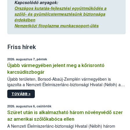
Kapcsolódó anyagok:
Országos kutatás-fejlesztési együttműködés a
szőlő- és gyümölcstermesztésünk biztonsága
érdekében
Nemzetközi fitoplazma munkacsoport-ülés
Friss hírek
2026. augusztus 7, péntek
Újabb vármegyében jelent meg a kőrisrontó
karcsúdíszbogár
Újabb területen, Borsod-Abaúj-Zemplén vármegyében is
igazolta a Nemzeti Élelmiszerlánc-biztonsági Hivatal (Nébih) a
kőrisrontó karcsúdíszbogár (Agrilus planipennis) jelenlétét. A
TOVÁBB >
kártevőt nem csak színcsapdában találták meg, de már fertőzött
fában is azonosították. A növényvédelmi szakemberek folytatják
az intenzív felderítést, emellett az intézkedéseket a szlovák
2026. augusztus 6, csütörtök
hatósággal is összehangolják a terjedés megállítása érdekében.
Szüret után is alkalmazható három növényvédő szer
az amerikai szőlőkabóca ellen
A Nemzeti Élelmiszerlánc-biztonsági Hivatal (Nébih) három