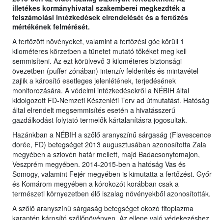
illetékes kormányhivatal szakemberei megkezdték a
felszámolási intézkedések elrendelését és a fertőzés
mértékének felmérését.
A fertőzött növényeket, valamint a fertőzési góc körüli 1
kilométeres körzetben a tünetet mutató tőkéket meg kell
semmisíteni. Az ezt körülvevő 3 kilométeres biztonsági
övezetben (puffer zónában) intenzív felderítés és mintavétel
zajlik a károsító esetleges jelenlétének, terjedésének
monitorozására. A védelmi intézkedésekről a NÉBIH által
kidolgozott FD-Nemzeti Készenléti Terv ad útmutatást. Hatóság
által elrendelt megsemmisítés esetén a hivatásszerű
gazdálkodást folytató termelők kártalanításra jogosultak.
Hazánkban a NÉBIH a szőlő aranyszínű sárgaság (Flavescence
dorée, FD) betegséget 2013 augusztusában azonosította Zala
megyében a szlovén határ mellett, majd Badacsonytomajon,
Veszprém megyében. 2014-2015-ben a hatóság Vas és
Somogy, valamint Fejér megyében is kimutatta a fertőzést. Győr
és Komárom megyében a kórokozót korábban csak a
természeti környezetben élő iszalag növényekből azonosították.
A szőlő aranyszínű sárgaság betegséget okozó fitoplazma
karantén károsító szőlőnövényen. Az ellene való védekezéshez