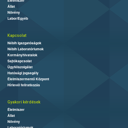
Élelmiszer
Állat
Növény
Labor/Egyéb
Kapcsolat
Nébih Igazgatóságok
Nébih Laboratóriumok
Kormányhivatalok
Sajtókapcsolat
Ügyfélszolgálat
Hatósági jogsegély
Élelmiszermentő Központ
Hírlevél feliratkozás
Gyakori kérdések
Élelmiszer
Állat
Növény
Laboratóriumok