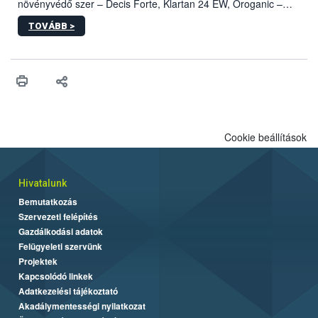
növényvédő szer – Decis Forte, Klartan 24 EW, Oroganic –
engedélyokiratát módosította, így azok a szüretet követően,
TOVÁBB >
egészen a vesszőérettség (BBCH 91) stádiumáig
felhasználhatóak a szőlőben. A kiterjesztések célja, hogy a korai
érésű szőlőkben is legyen lehetőség a károsító elleni további
védekezésre. Az Oroganic készítmény kis kiszerelésben kiskerti
felhasználók számára is elérhető és ökológiai termesztésben is
engedélyezett.
Cookie beállítások
Hivatalunk
Bemutatkozás
Szervezeti felépítés
Gazdálkodási adatok
Felügyeleti szervünk
Projektek
Kapcsolódó linkek
Adatkezelési tájékoztató
Akadálymentességi nyilatkozat