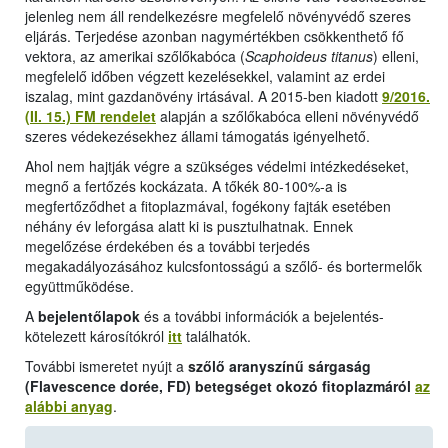
jelenleg nem áll rendelkezésre megfelelő növényvédő szeres
eljárás. Terjedése azonban nagymértékben csökkenthető fő
vektora, az amerikai szőlőkabóca (
Scaphoideus titanus
) elleni,
megfelelő időben végzett kezelésekkel, valamint az erdei
iszalag, mint gazdanövény irtásával. A 2015-ben kiadott
9/2016.
(II. 15.) FM rendelet
alapján a szőlőkabóca elleni növényvédő
szeres védekezésekhez állami támogatás igényelhető.
Ahol nem hajtják végre a szükséges védelmi intézkedéseket,
megnő a fertőzés kockázata. A tőkék 80-100%-a is
megfertőződhet a fitoplazmával, fogékony fajták esetében
néhány év leforgása alatt ki is pusztulhatnak. Ennek
megelőzése érdekében és a további terjedés
megakadályozásához kulcsfontosságú a szőlő- és bortermelők
együttműködése.
A
bejelentőlapok
és a további információk a bejelentés-
kötelezett károsítókról
itt
találhatók.
További ismeretet nyújt a
szőlő aranyszínű sárgaság
(Flavescence dorée, FD) betegséget okozó fitoplazmáról
az
alábbi anyag
.