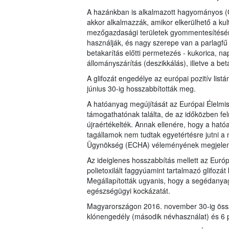
A hazánkban is alkalmazott hagyományos 
akkor alkalmazzák, amikor elkerülhető a kul
mezőgazdasági területek gyommentesítésére
használják, és nagy szerepe van a parlagfű
betakarítás előtti permetezés - kukorica, na
állományszárítás (deszikkálás), illetve a beta
A glifozát engedélye az európai pozitív list
június 30-ig hosszabbították meg.
A hatóanyag megújítását az Európai Élelmisz
támogathatónak találta, de az időközben fe
újraértékelték. Annak ellenére, hogy a ható
tagállamok nem tudtak egyetértésre jutni a m
Ügynökség (ECHA) véleményének megjelenés
Az ideiglenes hosszabbítás mellett az Európ
polietoxilált faggyúamint tartalmazó glifoz
Megállapították ugyanis, hogy a segédanya
egészségügyi kockázatát.
Magyarországon 2016. november 30-ig össze
klónengedély (második névhasználat) és 6