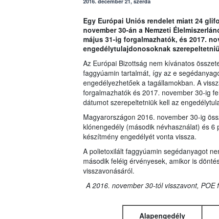
2016. december 21, szerda
Egy Európai Uniós rendelet miatt 24 gli
november 30-án a Nemzeti Élelmiszerlánc-
május 31-ig forgalmazhatók, és 2017. no
engedélytulajdonosoknak szerepeltetniü
Az Európai Bizottság nem kívánatos összetev
faggyúamin tartalmát, így az e segédanyag
engedélyezhetőek a tagállamokban. A vissz
forgalmazhatók és 2017. november 30-ig fel
dátumot szerepeltetniük kell az engedélytu
Magyarországon 2016. november 30-ig össze
klónengedély (második névhasználat) és 6 
készítmény engedélyét vonta vissza.
A polietoxilált faggyúamin segédanyagot ne
második feléig érvényesek, amikor is döntés
visszavonásáról.
A 2016. november 30-tól visszavont, POE 
Alapengedély