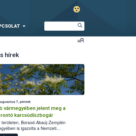
PCSOLAT
s hírek
augusztus 7, péntek
b vármegyében jelent meg a
srontó karcsúdíszbogár
 területen, Borsod-Abaúj-Zemplén
gyében is igazolta a Nemzeti
iszerlánc-biztonsági Hivatal (Nébih) a