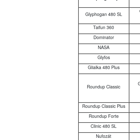
Glyphogan 480 SL
Taifun 360
Dominator
NASA
Glyfos
Glialka 480 Plus
G
Roundup Classic
Roundup Classic Plus
Roundup Forte
Clinic 480 SL
Nufozát