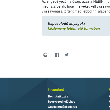
Az engedélyező hatóság, azaz a NÉBIH munka
meghatározták, hogy melyeket kell visszav
visszavonása történt meg, ebből 11 alapen
Kapcsolódó anyagok:
közlemény letölthető formában
Hivatalunk
Bemutatkozás
Szervezeti felépítés
Gazdálkodási adatok