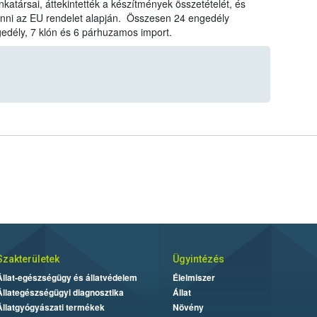
társai, áttekintették a készítmények összetételét, és
onni az EU rendelet alapján. Összesen 24 engedély
gedély, 7 klón és 6 párhuzamos import.
Szakterületek
Ügyintézés
Állat-egészségügy és állatvédelem
Élelmiszer
Állategészségügyi diagnosztika
Állat
Állatgyógyászati termékek
Növény