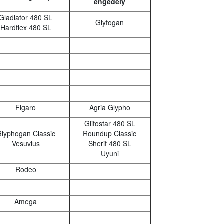
engedély
Gladiator 480 SL
Glyfogan
Hardflex 480 SL
Figaro
Agria Glypho
Glifostar 480 SL
lyphogan Classic
Roundup Classic
Vesuvius
Sherif 480 SL
Uyuni
Rodeo
Amega