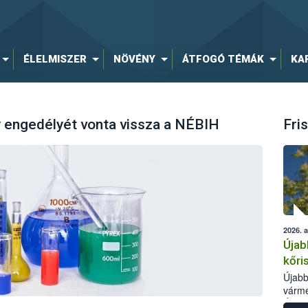
ÉLELMISZER
NÖVÉNY
ÁTFOGÓ TÉMÁK
KA
y engedélyét vonta vissza a NÉBIH
Fris
2026. 
Újab
kőri
Újabb
várme
Élelm