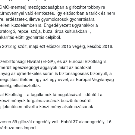
(GMO-mentes) mezőgazdaságban a glifozátot többnyire
túrnövénnyel való érintkezés. Így elsősorban a tarlók és nem
, erdészetek, illetve gyümölcsösök gyomirtására
 elleni küzdelemben is. Engedélyezett ugyanakkor a
praforgó, repce, szója, búza, árpa kultúrákban -,
karítás előtti gyomirtás céljából.
án 2012-ig szólt, majd ezt először 2015 végéig, később 2016.
erbiztonsági Hivatal (EFSA), és az Európai Bizottság is
lmerült egészségügyi aggályok miatt az adatokat
anyag az újraértékelés során is biztonságosnak bizonyult, a
egújítást illetően, így azt egy évvel, az Európai Vegyianyag
éig, elhalasztották.
ai Bizottság – a tagállamok támogatásával – döntött a
át készítmények forgalmazásának beszüntetéséről.
g jelentősen növeli a készítmény alkalmazásának
sen 59 glifozát engedély volt. Ebből 37 alapengedély, 16
 párhuzamos import.