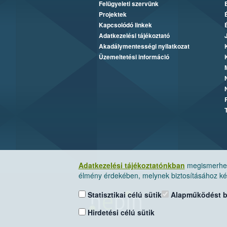
Felügyeleti szervünk
Projektek
Kapcsolódó linkek
Adatkezelési tájékoztató
Akadálymentességi nyilatkozat
Üzemeltetési információ
Adatkezelési tájékoztatónkban
megismerheti
élmény érdekében, melynek biztosításához kér
Statisztikai célú sütik
Alapműködést biz
Hirdetési célú sütik