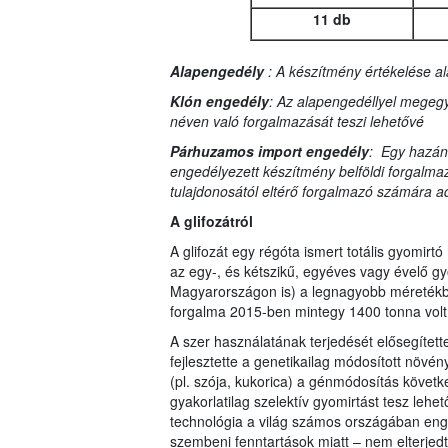
11 db
Alapengedély
: A készítmény értékelése al
Klón engedély
: Az alapengedéllyel megegy
néven való forgalmazását teszi lehetővé
Párhuzamos import engedély
: Egy hazán
engedélyezett készítmény belföldi forgalma
tulajdonosától eltérő forgalmazó számára ad
A glifozátról
A glifozát egy régóta ismert totális gyomi
az egy-, és kétszikű, egyéves vagy évelő gy
Magyarországon is) a legnagyobb méretékb
forgalma 2015-ben mintegy 1400 tonna volt
A szer használatának terjedését elősegítette
fejlesztette a genetikailag módosított növén
(pl. szója, kukorica) a génmódosítás követke
gyakorlatilag szelektív gyomirtást tesz leh
technológia a világ számos országában en
szembeni fenntartások miatt – nem elterjedt