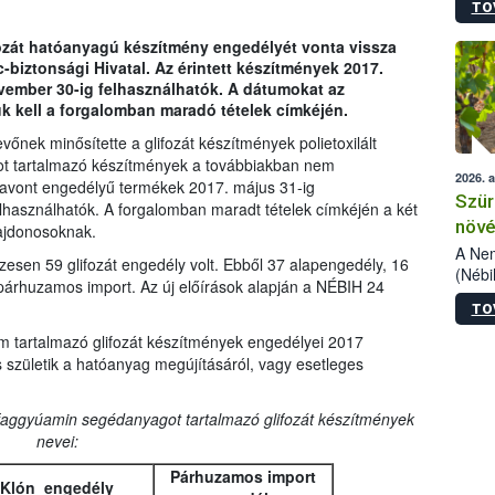
TO
kőris
jelen
fozát hatóanyagú készítmény engedélyét vonta vissza
talál
biztonsági Hivatal. Az érintett készítmények 2017.
azono
vember 30-ig felhasználhatók. A dátumokat az
folyta
k kell a forgalomban maradó tételek címkéjén.
intéz
össze
őnek minősítette a glifozát készítmények polietoxilált
érdek
ot tartalmazó készítmények a továbbiakban nem
2026. 
avont engedélyű termékek 2017. május 31-ig
Szür
használhatók. A forgalomban maradt tételek címkéjén a két
növé
lajdonosoknak.
szől
A Nem
sen 59 glifozát engedély volt. Ebből 37 alapengedély, 16
(Nébi
párhuzamos import. Az új előírások alapján a NÉBIH 24
Klart
TO
módos
egész
m tartalmazó glifozát készítmények engedélyei 2017
felha
 születik a hatóanyag megújításáról, vagy esetleges
célja
lehet
faggyúamin segédanyagot tartalmazó glifozát készítmények
Az Or
nevei:
felha
terme
Párhuzamos import
Klón engedély