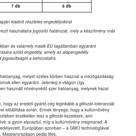
7 db
6 db
apján kiadott részletes engedélyokirat
ező használatra jogosító határozat, mely a készítmény más
kban és valamely másik EU tagállamban egyaránt
zására szóló engedély, amely az alapengedély
 jogosultságot a behozatalra.
rtó hatóanyag, melyet széles körben használ a mezőgazdaság
omok ellen egyaránt. Jelenleg a világon (így
en használt növényvédő szer hatóanyag, melynek hazai
.
, hogy az eredeti gyártó cég leginkább a glifozát-toleranciát
yei előállítása során. Ennek lényege, hogy a kultúrnövény
ztében érzéketlen lesz a glifozát-kezelésre, ami
etővé: a gyom elpusztul, míg a kultúrnövény megmarad. A
gedélyezett, Európában azonban – a GMO technológiával
, Magyarországon pedig tilos.