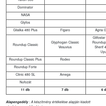
Dominator
NASA
Glyfos
Glialka 480 Plus
Figaro
Agria 
Glifosta
Glyphogan Classic
Roundup 
Roundup Classic
Vesuvius
Sherif 
Uyu
Roundup Classic Plus
Rodeo
Roundup Forte
Clinic 480 SL
Amega
Nufozát
11 db
7 db
6 
Alapengedély
: A készítmény értékelése alapján kiadott