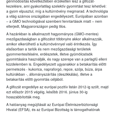
génmódosítás következtében érzéketlen lesz a glifozát-
kezelésre, ami gyakorlatilag szelektív gyomirtást tesz lehetővé:
a gyom elpusztul, míg a kultúrnövény megmarad. A technológia
a világ számos országában engedélyezett, Európában azonban
– a GMO technológiával szembeni fenntartások miatt – nem
elterjedt, Magyarországon pedig tilos.
A hazánkban is alkalmazott hagyományos (GMO-mentes)
mezőgazdaságban a glifozátot többnyire akkor alkalmazzák,
amikor elkerülhető a kultúrnövénnyel való érintkezés. Így
elsősorban a tarlók és nem mezőgazdasági területek
gyommentesítésére, erdészetek, illetve gyümölcsösök
gyomirtására használják, és nagy szerepe van a parlagfű elleni
küzdelemben is. Engedélyezett ugyanakkor a betakarítás előtti
permetezés - kukorica, napraforgó, repce, szója, búza, árpa
kultúrákban -, állományszárítás (deszikkálás), illetve a
betakarítás előtti gyomirtás céljából.
A glifozát engedélye az európai pozitív listán 2012-ig szólt, majd
ezt először 2015 végéig, később 2016. június 30-ig
hosszabbították meg.
A hatóanyag megújítását az Európai Élelmiszerbiztonsági
Hivatal (EFSA), és az Európai Bizottság is támogathatónak