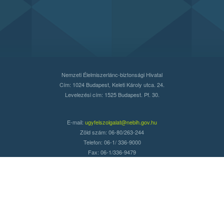
Nemzeti Élelmiszerlánc-biztonsági Hivatal
Cím: 1024 Budapest, Keleti Károly utca. 24.
Levelezési cím: 1525 Budapest. Pf. 30.
E-mail:
ugyfelszolgalat@nebih.gov.hu
Zöld szám: 06-80/263-244
Telefon: 06-1/ 336-9000
Fax: 06-1/336-9479