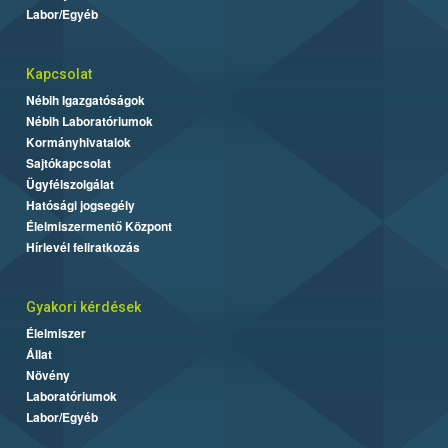
Labor/Egyéb
Kapcsolat
Nébih Igazgatóságok
Nébih Laboratóriumok
Kormányhivatalok
Sajtókapcsolat
Ügyfélszolgálat
Hatósági jogsegély
Élelmiszermentő Központ
Hírlevél feliratkozás
Gyakori kérdések
Élelmiszer
Állat
Növény
Laboratóriumok
Labor/Egyéb