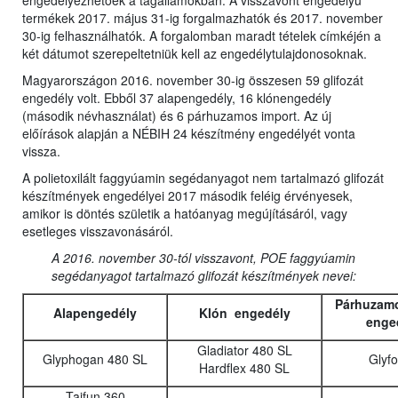
engedélyezhetőek a tagállamokban. A visszavont engedélyű
termékek 2017. május 31-ig forgalmazhatók és 2017. november
30-ig felhasználhatók. A forgalomban maradt tételek címkéjén a
két dátumot szerepeltetniük kell az engedélytulajdonosoknak.
Magyarországon 2016. november 30-ig összesen 59 glifozát
engedély volt. Ebből 37 alapengedély, 16 klónengedély
(második névhasználat) és 6 párhuzamos import. Az új
előírások alapján a NÉBIH 24 készítmény engedélyét vonta
vissza.
A polietoxilált faggyúamin segédanyagot nem tartalmazó glifozát
készítmények engedélyei 2017 második feléig érvényesek,
amikor is döntés születik a hatóanyag megújításáról, vagy
esetleges visszavonásáról.
A 2016. november 30-tól visszavont, POE faggyúamin
segédanyagot tartalmazó glifozát készítmények nevei:
Párhuzamo
Alapengedély
Klón engedély
enge
Gladiator 480 SL
Glyphogan 480 SL
Glyf
Hardflex 480 SL
Taifun 360