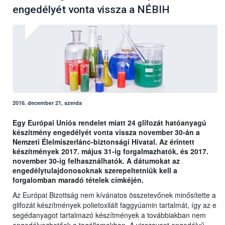
engedélyét vonta vissza a NÉBIH
2016. december 21, szerda
Egy Európai Uniós rendelet miatt 24 glifozát hatóanyagú
készítmény engedélyét vonta vissza november 30-án a
Nemzeti Élelmiszerlánc-biztonsági Hivatal. Az érintett
készítmények 2017. május 31-ig forgalmazhatók, és 2017.
november 30-ig felhasználhatók. A dátumokat az
engedélytulajdonosoknak szerepeltetniük kell a
forgalomban maradó tételek címkéjén.
Az Európai Bizottság nem kívánatos összetevőnek minősítette a
glifozát készítmények polietoxilált faggyúamin tartalmát, így az e
segédanyagot tartalmazó készítmények a továbbiakban nem