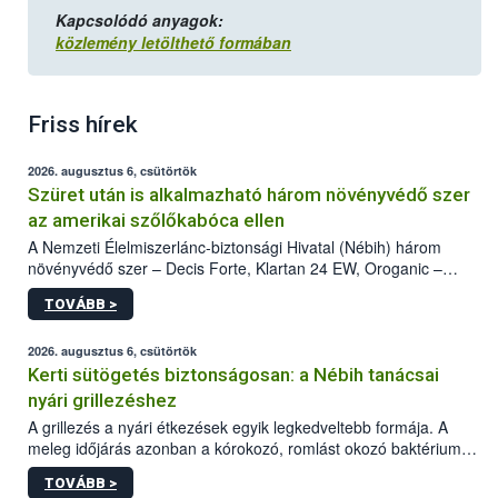
Kapcsolódó anyagok:
közlemény letölthető formában
Friss hírek
2026. augusztus 6, csütörtök
Szüret után is alkalmazható három növényvédő szer
az amerikai szőlőkabóca ellen
A Nemzeti Élelmiszerlánc-biztonsági Hivatal (Nébih) három
növényvédő szer – Decis Forte, Klartan 24 EW, Oroganic –
engedélyokiratát módosította, így azok a szüretet követően,
TOVÁBB >
egészen a vesszőérettség (BBCH 91) stádiumáig
felhasználhatóak a szőlőben. A kiterjesztések célja, hogy a korai
érésű szőlőkben is legyen lehetőség a károsító elleni további
2026. augusztus 6, csütörtök
védekezésre. Az Oroganic készítmény kis kiszerelésben kiskerti
Kerti sütögetés biztonságosan: a Nébih tanácsai
felhasználók számára is elérhető és ökológiai termesztésben is
nyári grillezéshez
engedélyezett.
A grillezés a nyári étkezések egyik legkedveltebb formája. A
meleg időjárás azonban a kórokozó, romlást okozó baktériumok
gyorsabb szaporodásának is kedvez. A szabadtéri sütögetés
TOVÁBB >
ezért nem csupán a megfelelő sütési technikáról szól: legalább