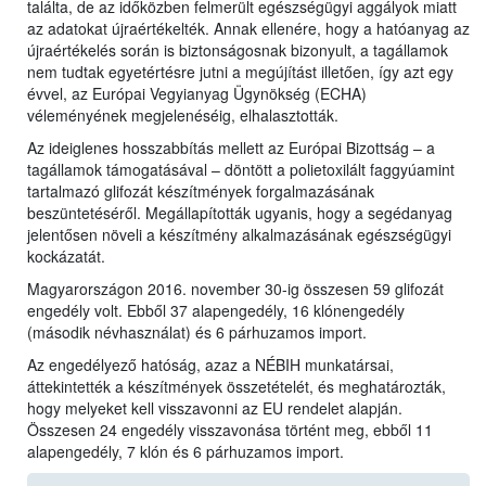
találta, de az időközben felmerült egészségügyi aggályok miatt
az adatokat újraértékelték. Annak ellenére, hogy a hatóanyag az
újraértékelés során is biztonságosnak bizonyult, a tagállamok
nem tudtak egyetértésre jutni a megújítást illetően, így azt egy
évvel, az Európai Vegyianyag Ügynökség (ECHA)
véleményének megjelenéséig, elhalasztották.
Az ideiglenes hosszabbítás mellett az Európai Bizottság – a
tagállamok támogatásával – döntött a polietoxilált faggyúamint
tartalmazó glifozát készítmények forgalmazásának
beszüntetéséről. Megállapították ugyanis, hogy a segédanyag
jelentősen növeli a készítmény alkalmazásának egészségügyi
kockázatát.
Magyarországon 2016. november 30-ig összesen 59 glifozát
engedély volt. Ebből 37 alapengedély, 16 klónengedély
(második névhasználat) és 6 párhuzamos import.
Az engedélyező hatóság, azaz a NÉBIH munkatársai,
áttekintették a készítmények összetételét, és meghatározták,
hogy melyeket kell visszavonni az EU rendelet alapján.
Összesen 24 engedély visszavonása történt meg, ebből 11
alapengedély, 7 klón és 6 párhuzamos import.