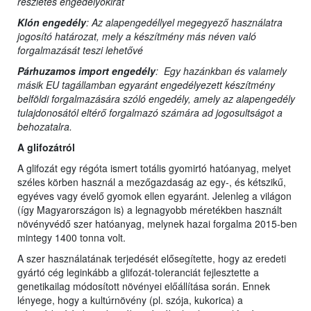
részletes engedélyokirat
Klón engedély
: Az alapengedéllyel megegyező használatra
jogosító határozat, mely a készítmény más néven való
forgalmazását teszi lehetővé
Párhuzamos import engedély
: Egy hazánkban és valamely
másik EU tagállamban egyaránt engedélyezett készítmény
belföldi forgalmazására szóló engedély, amely az alapengedély
tulajdonosától eltérő forgalmazó számára ad jogosultságot a
behozatalra.
A glifozátról
A glifozát egy régóta ismert totális gyomirtó hatóanyag, melyet
széles körben használ a mezőgazdaság az egy-, és kétszikű,
egyéves vagy évelő gyomok ellen egyaránt. Jelenleg a világon
(így Magyarországon is) a legnagyobb méretékben használt
növényvédő szer hatóanyag, melynek hazai forgalma 2015-ben
mintegy 1400 tonna volt.
A szer használatának terjedését elősegítette, hogy az eredeti
gyártó cég leginkább a glifozát-toleranciát fejlesztette a
genetikailag módosított növényei előállítása során. Ennek
lényege, hogy a kultúrnövény (pl. szója, kukorica) a