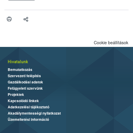
ilyen fontos az alapanyagok biztonságos kezelése, az alapvető
higiéniai szabályok betartása, a megfelelő hőkezelés, valamint a
maradékok szakszerű tárolása. A Nemzeti Élelmiszerlánc-
biztonsági Hivatal (Nébih) Oktatási Programja összegyűjtötte a
biztonságos grillezés legfontosabb tudnivalóit.
Cookie beállítások
Hivatalunk
Bemutatkozás
Szervezeti felépítés
Gazdálkodási adatok
Felügyeleti szervünk
Projektek
Kapcsolódó linkek
Adatkezelési tájékoztató
Akadálymentességi nyilatkozat
Üzemeltetési információ