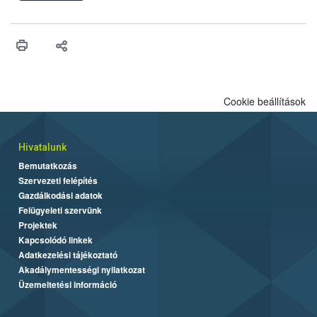
felhasználhatóak a szőlőben. A kiterjesztések célja, hogy a korai
érésű szőlőkben is legyen lehetőség a károsító elleni további
védekezésre. Az Oroganic készítmény kis kiszerelésben kiskerti
felhasználók számára is elérhető és ökológiai termesztésben is
engedélyezett.
Cookie beállítások
Hivatalunk
Bemutatkozás
Szervezeti felépítés
Gazdálkodási adatok
Felügyeleti szervünk
Projektek
Kapcsolódó linkek
Adatkezelési tájékoztató
Akadálymentességi nyilatkozat
Üzemeltetési információ