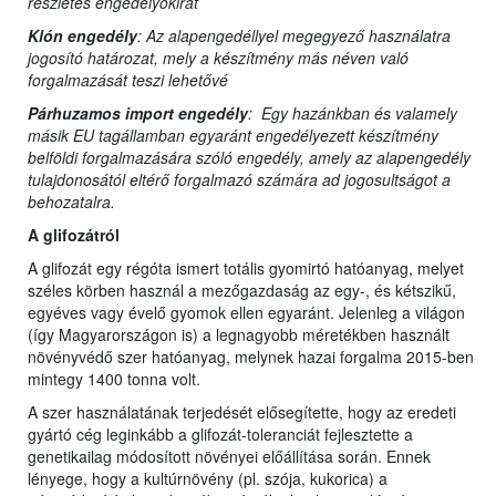
részletes engedélyokirat
Klón engedély
: Az alapengedéllyel megegyező használatra
jogosító határozat, mely a készítmény más néven való
forgalmazását teszi lehetővé
Párhuzamos import engedély
: Egy hazánkban és valamely
másik EU tagállamban egyaránt engedélyezett készítmény
belföldi forgalmazására szóló engedély, amely az alapengedély
tulajdonosától eltérő forgalmazó számára ad jogosultságot a
behozatalra.
A glifozátról
A glifozát egy régóta ismert totális gyomirtó hatóanyag, melyet
széles körben használ a mezőgazdaság az egy-, és kétszikű,
egyéves vagy évelő gyomok ellen egyaránt. Jelenleg a világon
(így Magyarországon is) a legnagyobb méretékben használt
növényvédő szer hatóanyag, melynek hazai forgalma 2015-ben
mintegy 1400 tonna volt.
A szer használatának terjedését elősegítette, hogy az eredeti
gyártó cég leginkább a glifozát-toleranciát fejlesztette a
genetikailag módosított növényei előállítása során. Ennek
lényege, hogy a kultúrnövény (pl. szója, kukorica) a