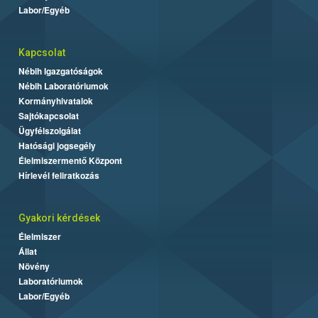
Labor/Egyéb
Kapcsolat
Nébih Igazgatóságok
Nébih Laboratóriumok
Kormányhivatalok
Sajtókapcsolat
Ügyfélszolgálat
Hatósági jogsegély
Élelmiszermentő Központ
Hírlevél feliratkozás
Gyakori kérdések
Élelmiszer
Állat
Növény
Laboratóriumok
Labor/Egyéb