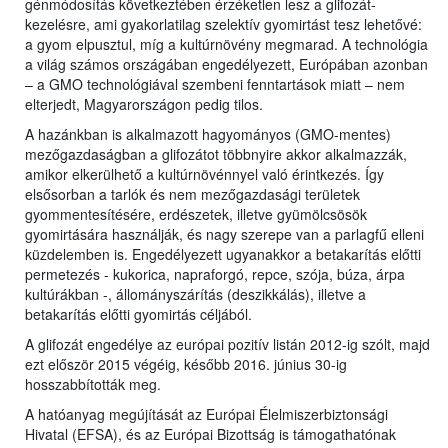
génmódosítás következtében érzéketlen lesz a glifozát-
kezelésre, ami gyakorlatilag szelektív gyomirtást tesz lehetővé:
a gyom elpusztul, míg a kultúrnövény megmarad. A technológia
a világ számos országában engedélyezett, Európában azonban
– a GMO technológiával szembeni fenntartások miatt – nem
elterjedt, Magyarországon pedig tilos.
A hazánkban is alkalmazott hagyományos (GMO-mentes)
mezőgazdaságban a glifozátot többnyire akkor alkalmazzák,
amikor elkerülhető a kultúrnövénnyel való érintkezés. Így
elsősorban a tarlók és nem mezőgazdasági területek
gyommentesítésére, erdészetek, illetve gyümölcsösök
gyomirtására használják, és nagy szerepe van a parlagfű elleni
küzdelemben is. Engedélyezett ugyanakkor a betakarítás előtti
permetezés - kukorica, napraforgó, repce, szója, búza, árpa
kultúrákban -, állományszárítás (deszikkálás), illetve a
betakarítás előtti gyomirtás céljából.
A glifozát engedélye az európai pozitív listán 2012-ig szólt, majd
ezt először 2015 végéig, később 2016. június 30-ig
hosszabbították meg.
A hatóanyag megújítását az Európai Élelmiszerbiztonsági
Hivatal (EFSA), és az Európai Bizottság is támogathatónak