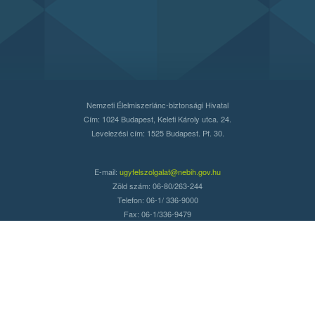
Nemzeti Élelmiszerlánc-biztonsági Hivatal
Cím: 1024 Budapest, Keleti Károly utca. 24.
Levelezési cím: 1525 Budapest. Pf. 30.
E-mail:
ugyfelszolgalat@nebih.gov.hu
Zöld szám: 06-80/263-244
Telefon: 06-1/ 336-9000
Fax: 06-1/336-9479