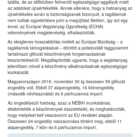
találta, de az időközben felmerült egészségügyi aggályok miatt
az adatokat újraértékelték. Annak ellenére, hogy a hatóanyag az
újraértékelés során is biztonságosnak bizonyult, a tagállamok
nem tudtak egyetértésre jutni a megújítást illetően, így azt egy
évvel, az Európai Vegyianyag Ügynökség (ECHA)
véleményének megjelenéséig, elhalasztották.
Az ideiglenes hosszabbítás mellett az Európai Bizottság – a
tagállamok támogatásával – döntött a polietoxilált faggyúamint
tartalmazó glifozát készítmények forgalmazásának
beszüntetéséről. Megállapították ugyanis, hogy a segédanyag
jelentősen növeli a készítmény alkalmazásának egészségügyi
kockázatát.
Magyarországon 2016. november 30-ig összesen 59 glifozát
engedély volt. Ebből 37 alapengedély, 16 klónengedély
(második névhasználat) és 6 párhuzamos import.
Az engedélyező hatóság, azaz a NÉBIH munkatársai,
áttekintették a készítmények összetételét, és meghatározták,
hogy melyeket kell visszavonni az EU rendelet alapján.
Összesen 24 engedély visszavonása történt meg, ebből 11
alapengedély, 7 klón és 6 párhuzamos import.