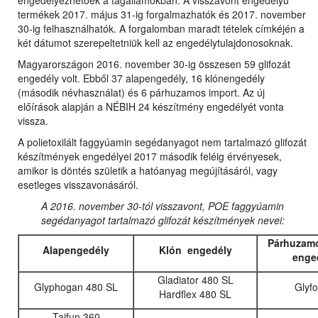
engedélyezhetőek a tagállamokban. A visszavont engedélyű
termékek 2017. május 31-ig forgalmazhatók és 2017. november
30-ig felhasználhatók. A forgalomban maradt tételek címkéjén a
két dátumot szerepeltetniük kell az engedélytulajdonosoknak.
Magyarországon 2016. november 30-ig összesen 59 glifozát
engedély volt. Ebből 37 alapengedély, 16 klónengedély
(második névhasználat) és 6 párhuzamos import. Az új
előírások alapján a NÉBIH 24 készítmény engedélyét vonta
vissza.
A polietoxilált faggyúamin segédanyagot nem tartalmazó glifozát
készítmények engedélyei 2017 második feléig érvényesek,
amikor is döntés születik a hatóanyag megújításáról, vagy
esetleges visszavonásáról.
A 2016. november 30-tól visszavont, POE faggyúamin
segédanyagot tartalmazó glifozát készítmények nevei:
Párhuzamo
Alapengedély
Klón engedély
enge
Gladiator 480 SL
Glyphogan 480 SL
Glyf
Hardflex 480 SL
Taifun 360