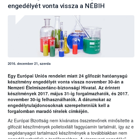
engedélyét vonta vissza a NÉBIH
2016. december 21, szerda
Egy Európai Uniós rendelet miatt 24 glifozát hatóanyagú
készítmény engedélyét vonta vissza november 30-án a
Nemzeti Élelmiszerlánc-biztonsági Hivatal. Az érintett
készítmények 2017. május 31-ig forgalmazhatók, és 2017.
november 30-ig felhasználhatók. A dátumokat az
engedélytulajdonosoknak szerepeltetniük kell a
forgalomban maradó tételek címkéjén.
Az Európai Bizottság nem kívánatos összetevőnek minősítette a
glifozát készítmények polietoxilált faggyúamin tartalmát, így az e
segédanyagot tartalmazó készítmények a továbbiakban nem