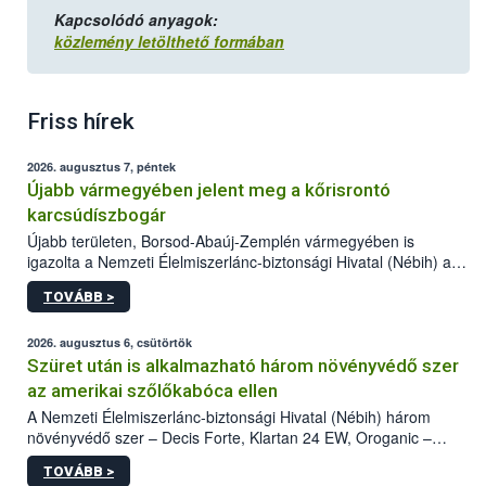
Kapcsolódó anyagok:
közlemény letölthető formában
Friss hírek
2026. augusztus 7, péntek
Újabb vármegyében jelent meg a kőrisrontó
karcsúdíszbogár
Újabb területen, Borsod-Abaúj-Zemplén vármegyében is
igazolta a Nemzeti Élelmiszerlánc-biztonsági Hivatal (Nébih) a
kőrisrontó karcsúdíszbogár (Agrilus planipennis) jelenlétét. A
TOVÁBB >
kártevőt nem csak színcsapdában találták meg, de már fertőzött
fában is azonosították. A növényvédelmi szakemberek folytatják
az intenzív felderítést, emellett az intézkedéseket a szlovák
2026. augusztus 6, csütörtök
hatósággal is összehangolják a terjedés megállítása érdekében.
Szüret után is alkalmazható három növényvédő szer
az amerikai szőlőkabóca ellen
A Nemzeti Élelmiszerlánc-biztonsági Hivatal (Nébih) három
növényvédő szer – Decis Forte, Klartan 24 EW, Oroganic –
engedélyokiratát módosította, így azok a szüretet követően,
TOVÁBB >
egészen a vesszőérettség (BBCH 91) stádiumáig