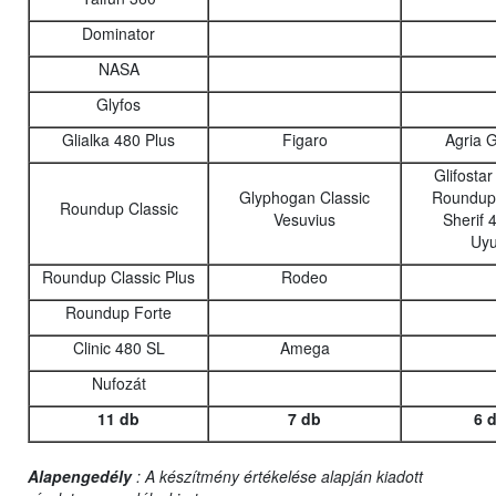
Dominator
NASA
Glyfos
Glialka 480 Plus
Figaro
Agria 
Glifosta
Glyphogan Classic
Roundup 
Roundup Classic
Vesuvius
Sherif 
Uyu
Roundup Classic Plus
Rodeo
Roundup Forte
Clinic 480 SL
Amega
Nufozát
11 db
7 db
6 
Alapengedély
: A készítmény értékelése alapján kiadott