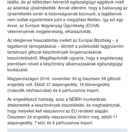
találta, de az időközben felmerült egészségügyi aggályok miatt
az adatokat újraértékelték. Annak ellenére, hogy a hatóanyag az
újraértékelés során is biztonságosnak bizonyult, a tagállamok
nem tudtak egyetértésre jutni a megújítást illetően, így azt egy
évvel, az Európai Vegyianyag Ügynökség (ECHA)
véleményének megjelenéséig, elhalasztották.
Az ideiglenes hosszabbítás mellett az Európai Bizottság – a
tagállamok támogatásával – döntött a polietoxilált faggyúamint
tartalmazó glifozát készítmények forgalmazásának
beszüntetéséről. Megállapították ugyanis, hogy a segédanyag
jelentősen növeli a készítmény alkalmazásának egészségügyi
kockázatát.
Magyarországon 2016. november 30-ig összesen 59 glifozát
engedély volt. Ebből 37 alapengedély, 16 klónengedély
(második névhasználat) és 6 párhuzamos import.
Az engedélyező hatóság, azaz a NÉBIH munkatársai,
áttekintették a készítmények összetételét, és meghatározták,
hogy melyeket kell visszavonni az EU rendelet alapján.
Összesen 24 engedély visszavonása történt meg, ebből 11
alapengedély, 7 klón és 6 párhuzamos import.