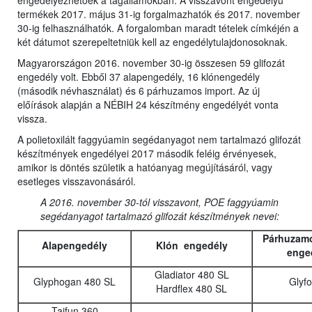
engedélyezhetőek a tagállamokban. A visszavont engedélyű
termékek 2017. május 31-ig forgalmazhatók és 2017. november
30-ig felhasználhatók. A forgalomban maradt tételek címkéjén a
két dátumot szerepeltetniük kell az engedélytulajdonosoknak.
Magyarországon 2016. november 30-ig összesen 59 glifozát
engedély volt. Ebből 37 alapengedély, 16 klónengedély
(második névhasználat) és 6 párhuzamos import. Az új
előírások alapján a NÉBIH 24 készítmény engedélyét vonta
vissza.
A polietoxilált faggyúamin segédanyagot nem tartalmazó glifozát
készítmények engedélyei 2017 második feléig érvényesek,
amikor is döntés születik a hatóanyag megújításáról, vagy
esetleges visszavonásáról.
A 2016. november 30-tól visszavont, POE faggyúamin
segédanyagot tartalmazó glifozát készítmények nevei:
Párhuzamo
Alapengedély
Klón engedély
enge
Gladiator 480 SL
Glyphogan 480 SL
Glyf
Hardflex 480 SL
Taifun 360