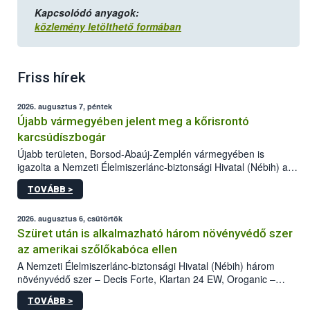
Kapcsolódó anyagok:
közlemény letölthető formában
Friss hírek
2026. augusztus 7, péntek
Újabb vármegyében jelent meg a kőrisrontó
karcsúdíszbogár
Újabb területen, Borsod-Abaúj-Zemplén vármegyében is
igazolta a Nemzeti Élelmiszerlánc-biztonsági Hivatal (Nébih) a
kőrisrontó karcsúdíszbogár (Agrilus planipennis) jelenlétét. A
TOVÁBB >
kártevőt nem csak színcsapdában találták meg, de már fertőzött
fában is azonosították. A növényvédelmi szakemberek folytatják
az intenzív felderítést, emellett az intézkedéseket a szlovák
2026. augusztus 6, csütörtök
hatósággal is összehangolják a terjedés megállítása érdekében.
Szüret után is alkalmazható három növényvédő szer
az amerikai szőlőkabóca ellen
A Nemzeti Élelmiszerlánc-biztonsági Hivatal (Nébih) három
növényvédő szer – Decis Forte, Klartan 24 EW, Oroganic –
engedélyokiratát módosította, így azok a szüretet követően,
TOVÁBB >
egészen a vesszőérettség (BBCH 91) stádiumáig