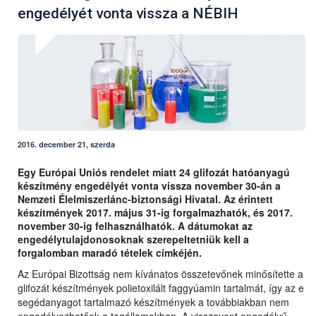
engedélyét vonta vissza a NÉBIH
2016. december 21, szerda
Egy Európai Uniós rendelet miatt 24 glifozát hatóanyagú
készítmény engedélyét vonta vissza november 30-án a
Nemzeti Élelmiszerlánc-biztonsági Hivatal. Az érintett
készítmények 2017. május 31-ig forgalmazhatók, és 2017.
november 30-ig felhasználhatók. A dátumokat az
engedélytulajdonosoknak szerepeltetniük kell a
forgalomban maradó tételek címkéjén.
Az Európai Bizottság nem kívánatos összetevőnek minősítette a
glifozát készítmények polietoxilált faggyúamin tartalmát, így az e
segédanyagot tartalmazó készítmények a továbbiakban nem