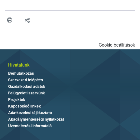
felhasználhatóak a szőlőben. A kiterjesztések célja, hogy a korai
érésű szőlőkben is legyen lehetőség a károsító elleni további
védekezésre. Az Oroganic készítmény kis kiszerelésben kiskerti
felhasználók számára is elérhető és ökológiai termesztésben is
engedélyezett.
Cookie beállítások
Hivatalunk
Bemutatkozás
Szervezeti felépítés
Gazdálkodási adatok
Felügyeleti szervünk
Projektek
Kapcsolódó linkek
Adatkezelési tájékoztató
Akadálymentességi nyilatkozat
Üzemeltetési információ