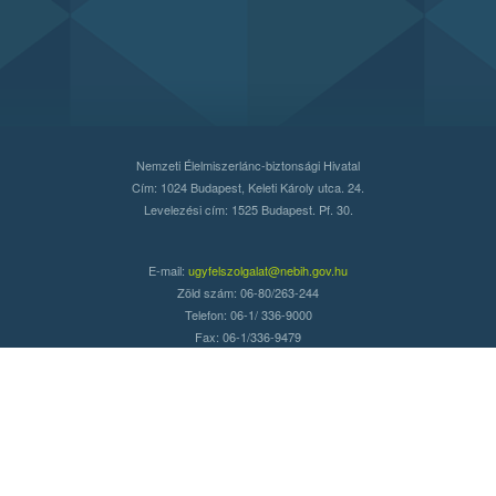
Nemzeti Élelmiszerlánc-biztonsági Hivatal
Cím: 1024 Budapest, Keleti Károly utca. 24.
Levelezési cím: 1525 Budapest. Pf. 30.
E-mail:
ugyfelszolgalat@nebih.gov.hu
Zöld szám: 06-80/263-244
Telefon: 06-1/ 336-9000
Fax: 06-1/336-9479