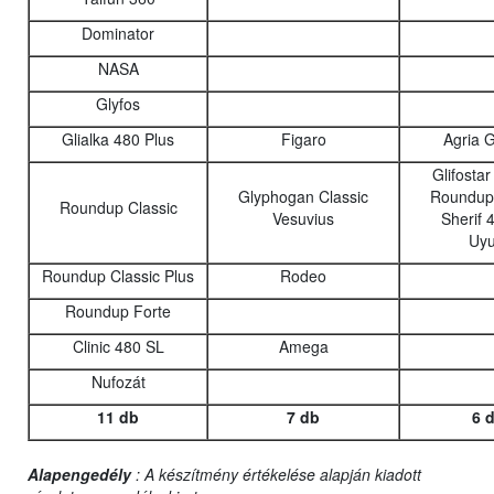
Dominator
NASA
Glyfos
Glialka 480 Plus
Figaro
Agria 
Glifosta
Glyphogan Classic
Roundup 
Roundup Classic
Vesuvius
Sherif 
Uyu
Roundup Classic Plus
Rodeo
Roundup Forte
Clinic 480 SL
Amega
Nufozát
11 db
7 db
6 
Alapengedély
: A készítmény értékelése alapján kiadott