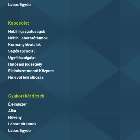
Labor/Egyéb
Kapcsolat
Nébih Igazgatóságok
Nébih Laboratóriumok
Kormányhivatalok
Sajtókapcsolat
Ügyfélszolgálat
Hatósági jogsegély
Élelmiszermentő Központ
Hírlevél feliratkozás
Gyakori kérdések
Élelmiszer
Állat
Növény
Laboratóriumok
Labor/Egyéb