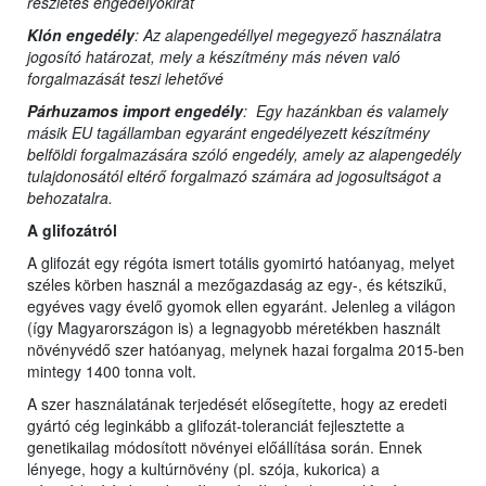
részletes engedélyokirat
Klón engedély
: Az alapengedéllyel megegyező használatra
jogosító határozat, mely a készítmény más néven való
forgalmazását teszi lehetővé
Párhuzamos import engedély
: Egy hazánkban és valamely
másik EU tagállamban egyaránt engedélyezett készítmény
belföldi forgalmazására szóló engedély, amely az alapengedély
tulajdonosától eltérő forgalmazó számára ad jogosultságot a
behozatalra.
A glifozátról
A glifozát egy régóta ismert totális gyomirtó hatóanyag, melyet
széles körben használ a mezőgazdaság az egy-, és kétszikű,
egyéves vagy évelő gyomok ellen egyaránt. Jelenleg a világon
(így Magyarországon is) a legnagyobb méretékben használt
növényvédő szer hatóanyag, melynek hazai forgalma 2015-ben
mintegy 1400 tonna volt.
A szer használatának terjedését elősegítette, hogy az eredeti
gyártó cég leginkább a glifozát-toleranciát fejlesztette a
genetikailag módosított növényei előállítása során. Ennek
lényege, hogy a kultúrnövény (pl. szója, kukorica) a