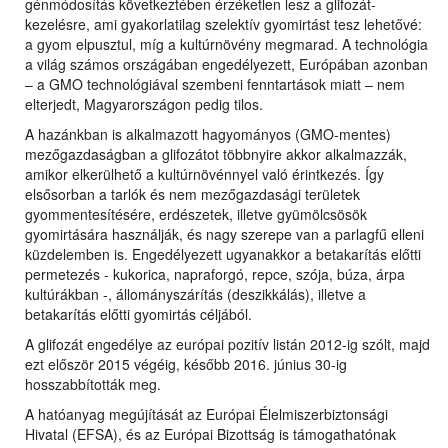
génmódosítás következtében érzéketlen lesz a glifozát-
kezelésre, ami gyakorlatilag szelektív gyomirtást tesz lehetővé:
a gyom elpusztul, míg a kultúrnövény megmarad. A technológia
a világ számos országában engedélyezett, Európában azonban
– a GMO technológiával szembeni fenntartások miatt – nem
elterjedt, Magyarországon pedig tilos.
A hazánkban is alkalmazott hagyományos (GMO-mentes)
mezőgazdaságban a glifozátot többnyire akkor alkalmazzák,
amikor elkerülhető a kultúrnövénnyel való érintkezés. Így
elsősorban a tarlók és nem mezőgazdasági területek
gyommentesítésére, erdészetek, illetve gyümölcsösök
gyomirtására használják, és nagy szerepe van a parlagfű elleni
küzdelemben is. Engedélyezett ugyanakkor a betakarítás előtti
permetezés - kukorica, napraforgó, repce, szója, búza, árpa
kultúrákban -, állományszárítás (deszikkálás), illetve a
betakarítás előtti gyomirtás céljából.
A glifozát engedélye az európai pozitív listán 2012-ig szólt, majd
ezt először 2015 végéig, később 2016. június 30-ig
hosszabbították meg.
A hatóanyag megújítását az Európai Élelmiszerbiztonsági
Hivatal (EFSA), és az Európai Bizottság is támogathatónak