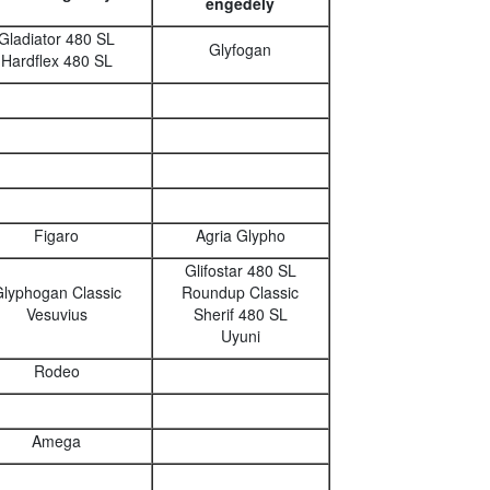
engedély
Gladiator 480 SL
Glyfogan
Hardflex 480 SL
Figaro
Agria Glypho
Glifostar 480 SL
lyphogan Classic
Roundup Classic
Vesuvius
Sherif 480 SL
Uyuni
Rodeo
Amega