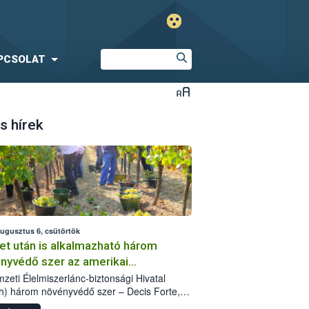
PCSOLAT
s hírek
augusztus 6, csütörtök
et után is alkalmazható három
nyvédő szer az amerikai
őkabóca ellen
zeti Élelmiszerlánc-biztonsági Hivatal
h) három növényvédő szer – Decis Forte,
an 24 EW, Oroganic – engedélyokiratát