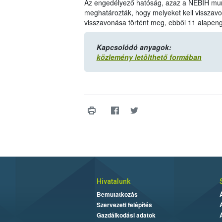
Az engedélyező hatóság, azaz a NÉBIH munka
meghatározták, hogy melyeket kell visszav
visszavonása történt meg, ebből 11 alapen
Kapcsolódó anyagok:
közlemény letölthető formában
Hivatalunk
Bemutatkozás
Szervezeti felépítés
Gazdálkodási adatok