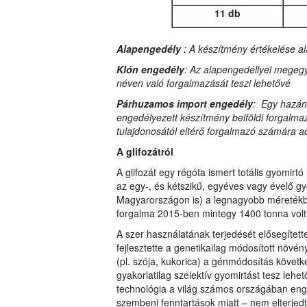
11 db
Alapengedély
: A készítmény értékelése al
Klón engedély
: Az alapengedéllyel megegy
néven való forgalmazását teszi lehetővé
Párhuzamos import engedély
: Egy hazán
engedélyezett készítmény belföldi forgalma
tulajdonosától eltérő forgalmazó számára ad
A glifozátról
A glifozát egy régóta ismert totális gyomi
az egy-, és kétszikű, egyéves vagy évelő gy
Magyarországon is) a legnagyobb méretékb
forgalma 2015-ben mintegy 1400 tonna volt
A szer használatának terjedését elősegítette
fejlesztette a genetikailag módosított növén
(pl. szója, kukorica) a génmódosítás követke
gyakorlatilag szelektív gyomirtást tesz leh
technológia a világ számos országában en
szembeni fenntartások miatt – nem elterjedt