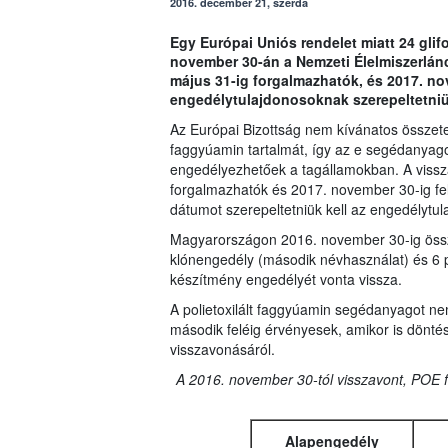
2016. december 21, szerda
Egy Európai Uniós rendelet miatt 24 gli
november 30-án a Nemzeti Élelmiszerlánc-
május 31-ig forgalmazhatók, és 2017. no
engedélytulajdonosoknak szerepeltetniü
Az Európai Bizottság nem kívánatos összetev
faggyúamin tartalmát, így az e segédanyag
engedélyezhetőek a tagállamokban. A vissz
forgalmazhatók és 2017. november 30-ig fel
dátumot szerepeltetniük kell az engedélytu
Magyarországon 2016. november 30-ig össze
klónengedély (második névhasználat) és 6 
készítmény engedélyét vonta vissza.
A polietoxilált faggyúamin segédanyagot ne
második feléig érvényesek, amikor is döntés
visszavonásáról.
A 2016. november 30-tól visszavont, POE 
Alapengedély