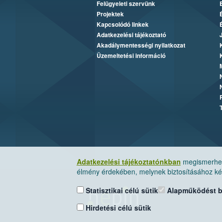
Felügyeleti szervünk
Projektek
Kapcsolódó linkek
Adatkezelési tájékoztató
Akadálymentességi nyilatkozat
Üzemeltetési információ
Adatkezelési tájékoztatónkban
megismerheti
élmény érdekében, melynek biztosításához kér
Statisztikai célú sütik
Alapműködést biz
Hirdetési célú sütik