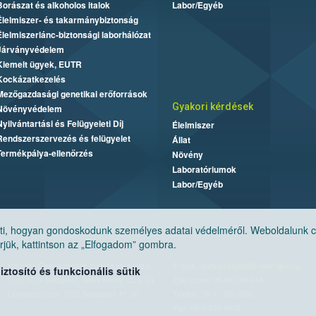
Borászat és alkoholos italok
Labor/Egyéb
Élelmiszer- és takarmánybiztonság
Élelmiszerlánc-biztonsági laborhálózat
Járványvédelem
Kiemelt ügyek, EUTR
Kockázatkezelés
Mezőgazdasági genetikai erőforrások
Gyakori kérdések
Növényvédelem
Nyilvántartási és Felügyeleti Díj
Élelmiszer
Rendszerszervezés és felügyelet
Állat
Termékpálya-ellenőrzés
Növény
Laboratóriumok
Labor/Egyéb
, hogyan gondoskodunk személyes adatai védelméről. Weboldalunk cook
jük, kattintson az „Elfogadom” gombra.
Nemzeti Élelmiszerlánc-biztonsági Hivatal
E-mail:
ugyfelszolgalat@nebih.gov.hu
tosító és funkcionális sütik
Cím: 1024 Budapest, Keleti Károly utca. 24.
Zöld szám: 06-80/263-244
Levelezési cím: 1525 Budapest. Pf. 30.
Telefon: 06-1/ 336-9000
Fax: 06-1/336-9479