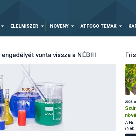
ÉLELMISZER
NÖVÉNY
ÁTFOGÓ TÉMÁK
KA
y engedélyét vonta vissza a NÉBIH
Fris
2026. 
Szür
növé
szől
A Nem
(Nébi
Klart