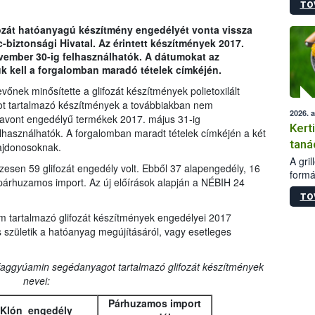
TO
módos
egész
fozát hatóanyagú készítmény engedélyét vonta vissza
felha
biztonsági Hivatal. Az érintett készítmények 2017.
célja
vember 30-ig felhasználhatók. A dátumokat az
lehet
k kell a forgalomban maradó tételek címkéjén.
Az Or
felha
őnek minősítette a glifozát készítmények polietoxilált
terme
ot tartalmazó készítmények a továbbiakban nem
2026. 
avont engedélyű termékek 2017. május 31-ig
Kert
használhatók. A forgalomban maradt tételek címkéjén a két
taná
lajdonosoknak.
A gri
sen 59 glifozát engedély volt. Ebből 37 alapengedély, 16
formá
párhuzamos import. Az új előírások alapján a NÉBIH 24
romlá
TO
szapo
sütög
m tartalmazó glifozát készítmények engedélyei 2017
techni
 születik a hatóanyag megújításáról, vagy esetleges
alapa
higié
faggyúamin segédanyagot tartalmazó glifozát készítmények
hőkez
nevei:
tárol
Hivat
Párhuzamos import
a biz
Klón engedély