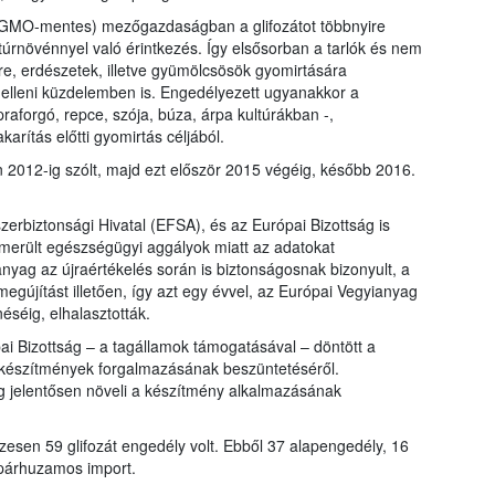
(GMO-mentes) mezőgazdaságban a glifozátot többnyire
túrnövénnyel való érintkezés. Így elsősorban a tarlók és nem
, erdészetek, illetve gyümölcsösök gyomirtására
 elleni küzdelemben is. Engedélyezett ugyanakkor a
praforgó, repce, szója, búza, árpa kultúrákban -,
karítás előtti gyomirtás céljából.
án 2012-ig szólt, majd ezt először 2015 végéig, később 2016.
erbiztonsági Hivatal (EFSA), és az Európai Bizottság is
lmerült egészségügyi aggályok miatt az adatokat
anyag az újraértékelés során is biztonságosnak bizonyult, a
egújítást illetően, így azt egy évvel, az Európai Vegyianyag
éig, elhalasztották.
ai Bizottság – a tagállamok támogatásával – döntött a
át készítmények forgalmazásának beszüntetéséről.
g jelentősen növeli a készítmény alkalmazásának
sen 59 glifozát engedély volt. Ebből 37 alapengedély, 16
 párhuzamos import.