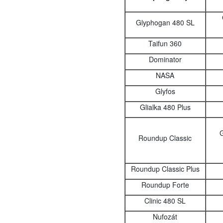
Glyphogan 480 SL
Taifun 360
Dominator
NASA
Glyfos
Glialka 480 Plus
G
Roundup Classic
Roundup Classic Plus
Roundup Forte
Clinic 480 SL
Nufozát