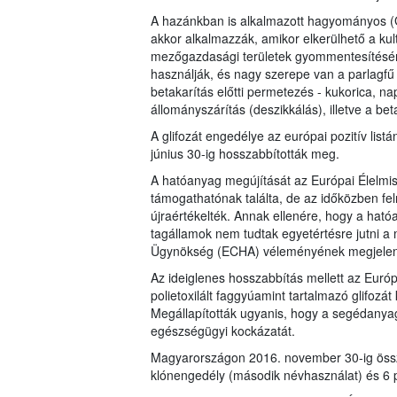
A hazánkban is alkalmazott hagyományos 
akkor alkalmazzák, amikor elkerülhető a kul
mezőgazdasági területek gyommentesítésére
használják, és nagy szerepe van a parlagfű
betakarítás előtti permetezés - kukorica, na
állományszárítás (deszikkálás), illetve a beta
A glifozát engedélye az európai pozitív list
június 30-ig hosszabbították meg.
A hatóanyag megújítását az Európai Élelmisz
támogathatónak találta, de az időközben fe
újraértékelték. Annak ellenére, hogy a ható
tagállamok nem tudtak egyetértésre jutni a m
Ügynökség (ECHA) véleményének megjelenés
Az ideiglenes hosszabbítás mellett az Európ
polietoxilált faggyúamint tartalmazó glifoz
Megállapították ugyanis, hogy a segédanya
egészségügyi kockázatát.
Magyarországon 2016. november 30-ig össze
klónengedély (második névhasználat) és 6