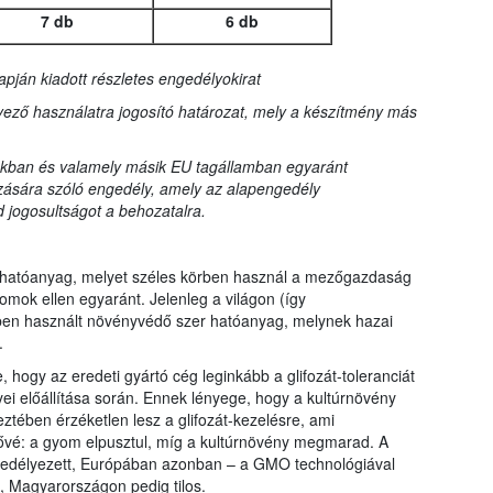
7 db
6 db
apján kiadott részletes engedélyokirat
ező használatra jogosító határozat, mely a készítmény más
kban és valamely másik EU tagállamban egyaránt
zására szóló engedély, amely az alapengedély
 jogosultságot a behozatalra.
rtó hatóanyag, melyet széles körben használ a mezőgazdaság
omok ellen egyaránt. Jelenleg a világon (így
en használt növényvédő szer hatóanyag, melynek hazai
.
, hogy az eredeti gyártó cég leginkább a glifozát-toleranciát
yei előállítása során. Ennek lényege, hogy a kultúrnövény
ztében érzéketlen lesz a glifozát-kezelésre, ami
etővé: a gyom elpusztul, míg a kultúrnövény megmarad. A
gedélyezett, Európában azonban – a GMO technológiával
, Magyarországon pedig tilos.