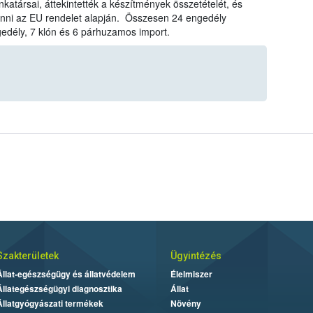
társai, áttekintették a készítmények összetételét, és
onni az EU rendelet alapján. Összesen 24 engedély
gedély, 7 klón és 6 párhuzamos import.
Szakterületek
Ügyintézés
Állat-egészségügy és állatvédelem
Élelmiszer
Állategészségügyi diagnosztika
Állat
Állatgyógyászati termékek
Növény