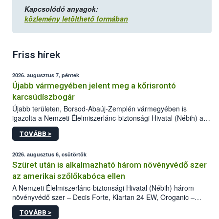
Kapcsolódó anyagok:
közlemény letölthető formában
Friss hírek
2026. augusztus 7, péntek
Újabb vármegyében jelent meg a kőrisrontó
karcsúdíszbogár
Újabb területen, Borsod-Abaúj-Zemplén vármegyében is
igazolta a Nemzeti Élelmiszerlánc-biztonsági Hivatal (Nébih) a
kőrisrontó karcsúdíszbogár (Agrilus planipennis) jelenlétét. A
TOVÁBB >
kártevőt nem csak színcsapdában találták meg, de már fertőzött
fában is azonosították. A növényvédelmi szakemberek folytatják
az intenzív felderítést, emellett az intézkedéseket a szlovák
2026. augusztus 6, csütörtök
hatósággal is összehangolják a terjedés megállítása érdekében.
Szüret után is alkalmazható három növényvédő szer
az amerikai szőlőkabóca ellen
A Nemzeti Élelmiszerlánc-biztonsági Hivatal (Nébih) három
növényvédő szer – Decis Forte, Klartan 24 EW, Oroganic –
engedélyokiratát módosította, így azok a szüretet követően,
TOVÁBB >
egészen a vesszőérettség (BBCH 91) stádiumáig