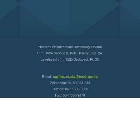
Nemzeti Élelmiszerlánc-biztonsági Hivatal
Cím: 1024 Budapest, Keleti Károly utca. 24.
Levelezési cím: 1525 Budapest. Pf. 30.
E-mail:
ugyfelszolgalat@nebih.gov.hu
Zöld szám: 06-80/263-244
Telefon: 06-1/ 336-9000
Fax: 06-1/336-9479