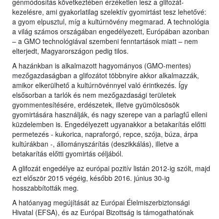
génmódosítás következtében érzéketlen lesz a glifozát-
kezelésre, ami gyakorlatilag szelektív gyomirtást tesz lehetővé:
a gyom elpusztul, míg a kultúrnövény megmarad. A technológia
a világ számos országában engedélyezett, Európában azonban
– a GMO technológiával szembeni fenntartások miatt – nem
elterjedt, Magyarországon pedig tilos.
A hazánkban is alkalmazott hagyományos (GMO-mentes)
mezőgazdaságban a glifozátot többnyire akkor alkalmazzák,
amikor elkerülhető a kultúrnövénnyel való érintkezés. Így
elsősorban a tarlók és nem mezőgazdasági területek
gyommentesítésére, erdészetek, illetve gyümölcsösök
gyomirtására használják, és nagy szerepe van a parlagfű elleni
küzdelemben is. Engedélyezett ugyanakkor a betakarítás előtti
permetezés - kukorica, napraforgó, repce, szója, búza, árpa
kultúrákban -, állományszárítás (deszikkálás), illetve a
betakarítás előtti gyomirtás céljából.
A glifozát engedélye az európai pozitív listán 2012-ig szólt, majd
ezt először 2015 végéig, később 2016. június 30-ig
hosszabbították meg.
A hatóanyag megújítását az Európai Élelmiszerbiztonsági
Hivatal (EFSA), és az Európai Bizottság is támogathatónak