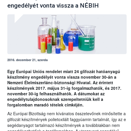
engedélyét vonta vissza a NÉBIH
2016. december 21, szerda
Egy Európai Uniós rendelet miatt 24 glifozát hatóanyagú
készítmény engedélyét vonta vissza november 30-án a
Nemzeti Élelmiszerlánc-biztonsági Hivatal. Az érintett
készítmények 2017. május 31-ig forgalmazhatók, és 2017.
november 30-ig felhasználhatók. A dátumokat az
engedélytulajdonosoknak szerepeltetniük kell a
forgalomban maradó tételek címkéjén.
Az Európai Bizottság nem kívánatos összetevőnek minősítette a
glifozát készítmények polietoxilált faggyúamin tartalmát, így az e
segédanyagot tartalmazó készítmények a továbbiakban nem