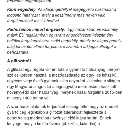
részletes engedélyokirat
Klón engedély
: Az alapengedéllyel megegyező használatra
jogosító határozat, mely a készítmény más néven való
forgalmazását teszi lehetővé
Párhuzamos import engedély
: Egy hazánkban és valamely
másik EU tagállamban egyaránt engedélyezett készítmény
belföldi forgalmazására szóló engedély, amely az alapengedély
tulajdonosától eltérő forgalmazó számára ad jogosultságot a
behozatalra.
A glifozátról
A glifozát egy régóta ismert totális gyomirtó hatóanyag, melyet
széles körben használ a mezőgazdaság az egy-, és kétszikű,
egyéves vagy évelő gyomok ellen egyaránt. Jelenleg a világon
(így Magyarországon is) a legnagyobb méretékben használt
növényvédő szer hatóanyag, melynek hazai forgalma 2015-ben
mintegy 1400 tonna volt.
A szer használatának terjedését elősegítette, hogy az eredeti
gyártó cég leginkább a glifozát-toleranciát fejlesztette a
genetikailag módosított növényei előállítása során. Ennek
lényege, hogy a kultúrnövény (pl. szója, kukorica) a