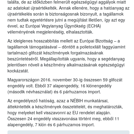
találta, de az időközben felmerült egészségügyi aggályok miatt
az adatokat újraértékelték. Annak ellenére, hogy a hatóanyag az
újraértékelés során is biztonságosnak bizonyult, a tagállamok
nem tudtak egyetértésre jutni a megújítást illetően, így azt egy
évvel, az Európai Vegyianyag Ügynökség (ECHA)
véleményének megjelenéséig, elhalasztották.
Az ideiglenes hosszabbítás mellett az Európai Bizottság – a
tagállamok támogatásával – döntött a polietoxilált faggyúamint
tartalmazó glifozát készítmények forgalmazásának
beszüntetéséről. Megállapították ugyanis, hogy a segédanyag
jelentősen növeli a készítmény alkalmazásának egészségügyi
kockázatát.
Magyarországon 2016. november 30-ig összesen 59 glifozát
engedély volt. Ebből 37 alapengedély, 16 klónengedély
(második névhasználat) és 6 párhuzamos import.
Az engedélyező hatóság, azaz a NÉBIH munkatársai,
áttekintették a készítmények összetételét, és meghatározták,
hogy melyeket kell visszavonni az EU rendelet alapján.
Összesen 24 engedély visszavonása történt meg, ebből 11
alapengedély, 7 klón és 6 párhuzamos import.