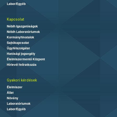
Labor/Egyéb
Kapcsolat
Nébih Igazgatóságok
Nébih Laboratóriumok
Kormányhivatalok
Sajtókapcsolat
Ügyfélszolgálat
Hatósági jogsegély
Élelmiszermentő Központ
Hírlevél feliratkozás
Gyakori kérdések
Élelmiszer
Állat
Növény
Laboratóriumok
Labor/Egyéb