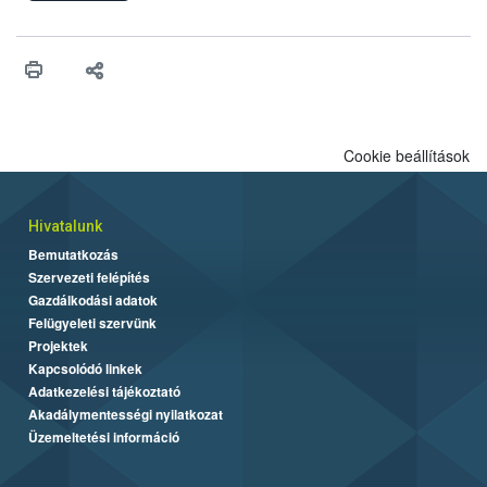
felhasználhatóak a szőlőben. A kiterjesztések célja, hogy a korai
érésű szőlőkben is legyen lehetőség a károsító elleni további
védekezésre. Az Oroganic készítmény kis kiszerelésben kiskerti
felhasználók számára is elérhető és ökológiai termesztésben is
engedélyezett.
Cookie beállítások
Hivatalunk
Bemutatkozás
Szervezeti felépítés
Gazdálkodási adatok
Felügyeleti szervünk
Projektek
Kapcsolódó linkek
Adatkezelési tájékoztató
Akadálymentességi nyilatkozat
Üzemeltetési információ