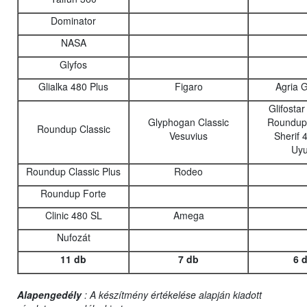
Dominator
NASA
Glyfos
Glialka 480 Plus
Figaro
Agria 
Glifosta
Glyphogan Classic
Roundup 
Roundup Classic
Vesuvius
Sherif 
Uyu
Roundup Classic Plus
Rodeo
Roundup Forte
Clinic 480 SL
Amega
Nufozát
11 db
7 db
6 
Alapengedély
: A készítmény értékelése alapján kiadott