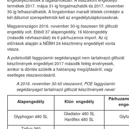
engedélyezhetőek a tagállamokban. A visszavont engedélyű
termékek 2017. május 31-ig forgalmazhatók és 2017. november
30-ig felhasználhatók. A forgalomban maradt tételek címkéjén a
két dátumot szerepeltetniük kell az engedélytulajdonosoknak.
Magyarországon 2016. november 30-ig összesen 59 glifozát
engedély volt. Ebből 37 alapengedély, 16 klónengedély
(második névhasználat) és 6 párhuzamos import. Az új
előírások alapján a NÉBIH 24 készítmény engedélyét vonta
vissza.
A polietoxilált faggyúamin segédanyagot nem tartalmazó glifozát
készítmények engedélyei 2017 második feléig érvényesek,
amikor is döntés születik a hatóanyag megújításáról, vagy
esetleges visszavonásáról.
A 2016. november 30-tól visszavont, POE faggyúamin
segédanyagot tartalmazó glifozát készítmények nevei:
Párhuzamo
Alapengedély
Klón engedély
enge
Gladiator 480 SL
Glyphogan 480 SL
Glyf
Hardflex 480 SL
Taifun 360