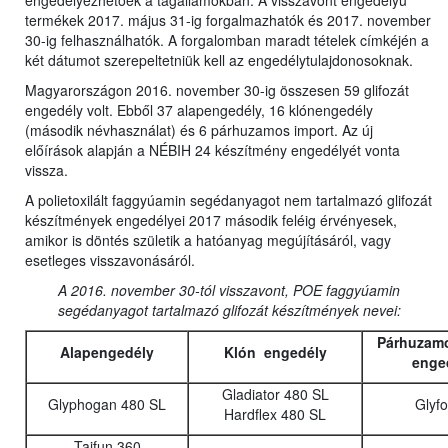
engedélyezhetőek a tagállamokban. A visszavont engedélyű
termékek 2017. május 31-ig forgalmazhatók és 2017. november
30-ig felhasználhatók. A forgalomban maradt tételek címkéjén a
két dátumot szerepeltetniük kell az engedélytulajdonosoknak.
Magyarországon 2016. november 30-ig összesen 59 glifozát
engedély volt. Ebből 37 alapengedély, 16 klónengedély
(második névhasználat) és 6 párhuzamos import. Az új
előírások alapján a NÉBIH 24 készítmény engedélyét vonta
vissza.
A polietoxilált faggyúamin segédanyagot nem tartalmazó glifozát
készítmények engedélyei 2017 második feléig érvényesek,
amikor is döntés születik a hatóanyag megújításáról, vagy
esetleges visszavonásáról.
A 2016. november 30-tól visszavont, POE faggyúamin
segédanyagot tartalmazó glifozát készítmények nevei:
Párhuzamo
Alapengedély
Klón engedély
enge
Gladiator 480 SL
Glyphogan 480 SL
Glyf
Hardflex 480 SL
Taifun 360