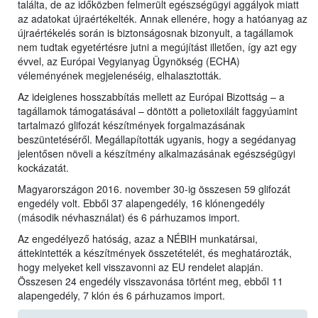
találta, de az időközben felmerült egészségügyi aggályok miatt
az adatokat újraértékelték. Annak ellenére, hogy a hatóanyag az
újraértékelés során is biztonságosnak bizonyult, a tagállamok
nem tudtak egyetértésre jutni a megújítást illetően, így azt egy
évvel, az Európai Vegyianyag Ügynökség (ECHA)
véleményének megjelenéséig, elhalasztották.
Az ideiglenes hosszabbítás mellett az Európai Bizottság – a
tagállamok támogatásával – döntött a polietoxilált faggyúamint
tartalmazó glifozát készítmények forgalmazásának
beszüntetéséről. Megállapították ugyanis, hogy a segédanyag
jelentősen növeli a készítmény alkalmazásának egészségügyi
kockázatát.
Magyarországon 2016. november 30-ig összesen 59 glifozát
engedély volt. Ebből 37 alapengedély, 16 klónengedély
(második névhasználat) és 6 párhuzamos import.
Az engedélyező hatóság, azaz a NÉBIH munkatársai,
áttekintették a készítmények összetételét, és meghatározták,
hogy melyeket kell visszavonni az EU rendelet alapján.
Összesen 24 engedély visszavonása történt meg, ebből 11
alapengedély, 7 klón és 6 párhuzamos import.