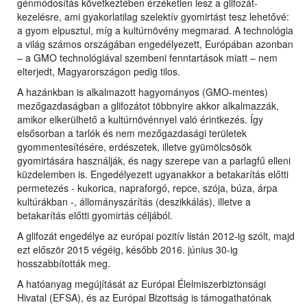
génmódosítás következtében érzéketlen lesz a glifozát-
kezelésre, ami gyakorlatilag szelektív gyomirtást tesz lehetővé:
a gyom elpusztul, míg a kultúrnövény megmarad. A technológia
a világ számos országában engedélyezett, Európában azonban
– a GMO technológiával szembeni fenntartások miatt – nem
elterjedt, Magyarországon pedig tilos.
A hazánkban is alkalmazott hagyományos (GMO-mentes)
mezőgazdaságban a glifozátot többnyire akkor alkalmazzák,
amikor elkerülhető a kultúrnövénnyel való érintkezés. Így
elsősorban a tarlók és nem mezőgazdasági területek
gyommentesítésére, erdészetek, illetve gyümölcsösök
gyomirtására használják, és nagy szerepe van a parlagfű elleni
küzdelemben is. Engedélyezett ugyanakkor a betakarítás előtti
permetezés - kukorica, napraforgó, repce, szója, búza, árpa
kultúrákban -, állományszárítás (deszikkálás), illetve a
betakarítás előtti gyomirtás céljából.
A glifozát engedélye az európai pozitív listán 2012-ig szólt, majd
ezt először 2015 végéig, később 2016. június 30-ig
hosszabbították meg.
A hatóanyag megújítását az Európai Élelmiszerbiztonsági
Hivatal (EFSA), és az Európai Bizottság is támogathatónak