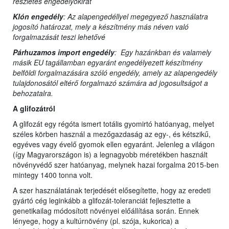
részletes engedélyokirat
Klón engedély
: Az alapengedéllyel megegyező használatra
jogosító határozat, mely a készítmény más néven való
forgalmazását teszi lehetővé
Párhuzamos import engedély
: Egy hazánkban és valamely
másik EU tagállamban egyaránt engedélyezett készítmény
belföldi forgalmazására szóló engedély, amely az alapengedély
tulajdonosától eltérő forgalmazó számára ad jogosultságot a
behozatalra.
A glifozátról
A glifozát egy régóta ismert totális gyomirtó hatóanyag, melyet
széles körben használ a mezőgazdaság az egy-, és kétszikű,
egyéves vagy évelő gyomok ellen egyaránt. Jelenleg a világon
(így Magyarországon is) a legnagyobb méretékben használt
növényvédő szer hatóanyag, melynek hazai forgalma 2015-ben
mintegy 1400 tonna volt.
A szer használatának terjedését elősegítette, hogy az eredeti
gyártó cég leginkább a glifozát-toleranciát fejlesztette a
genetikailag módosított növényei előállítása során. Ennek
lényege, hogy a kultúrnövény (pl. szója, kukorica) a