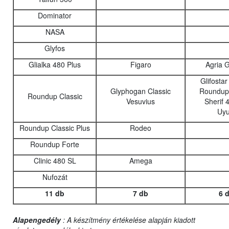
Dominator
NASA
Glyfos
Glialka 480 Plus
Figaro
Agria 
Glifosta
Glyphogan Classic
Roundup 
Roundup Classic
Vesuvius
Sherif 
Uyu
Roundup Classic Plus
Rodeo
Roundup Forte
Clinic 480 SL
Amega
Nufozát
11 db
7 db
6 
Alapengedély
: A készítmény értékelése alapján kiadott