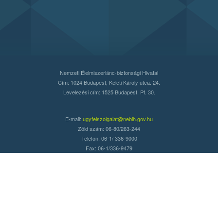
Nemzeti Élelmiszerlánc-biztonsági Hivatal
Cím: 1024 Budapest, Keleti Károly utca. 24.
Levelezési cím: 1525 Budapest. Pf. 30.
E-mail:
ugyfelszolgalat@nebih.gov.hu
Zöld szám: 06-80/263-244
Telefon: 06-1/ 336-9000
Fax: 06-1/336-9479