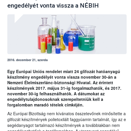
engedélyét vonta vissza a NÉBIH
2016. december 21, szerda
Egy Európai Uniós rendelet miatt 24 glifozát hatóanyagú
készítmény engedélyét vonta vissza november 30-án a
Nemzeti Élelmiszerlánc-biztonsági Hivatal. Az érintett
készítmények 2017. május 31-ig forgalmazhatók, és 2017.
november 30-ig felhasználhatók. A dátumokat az
engedélytulajdonosoknak szerepeltetniük kell a
forgalomban maradó tételek címkéjén.
Az Európai Bizottság nem kívánatos összetevőnek minősítette a
glifozát készítmények polietoxilált faggyúamin tartalmát, így az e
segédanyagot tartalmazó készítmények a továbbiakban nem