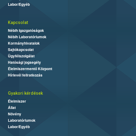
Labor/Egyéb
Kapcsolat
Nébih Igazgatóságok
Nébih Laboratóriumok
Kormányhivatalok
Sajtókapcsolat
Ügyfélszolgálat
Hatósági jogsegély
Élelmiszermentő Központ
Hírlevél feliratkozás
Gyakori kérdések
Élelmiszer
Állat
Növény
Laboratóriumok
Labor/Egyéb