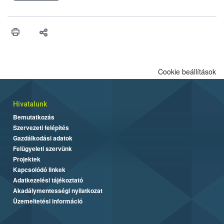
ilyen fontos az alapanyagok biztonságos kezelése, az alapvető
higiéniai szabályok betartása, a megfelelő hőkezelés, valamint a
maradékok szakszerű tárolása. A Nemzeti Élelmiszerlánc-
biztonsági Hivatal (Nébih) Oktatási Programja összegyűjtötte a
biztonságos grillezés legfontosabb tudnivalóit.
Cookie beállítások
Hivatalunk
Bemutatkozás
Szervezeti felépítés
Gazdálkodási adatok
Felügyeleti szervünk
Projektek
Kapcsolódó linkek
Adatkezelési tájékoztató
Akadálymentességi nyilatkozat
Üzemeltetési információ