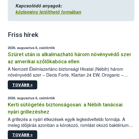
Kapcsolódó anyagok:
közlemény letölthető formában
Friss hírek
2026. augusztus 6, csütörtök
Szüret után is alkalmazható három növényvédő szer
az amerikai szőlőkabóca ellen
A Nemzeti Élelmiszerlánc-biztonsági Hivatal (Nébih) három
növényvédő szer – Decis Forte, Klartan 24 EW, Oroganic –
engedélyokiratát módosította, így azok a szüretet követően,
TOVÁBB >
egészen a vesszőérettség (BBCH 91) stádiumáig
felhasználhatóak a szőlőben. A kiterjesztések célja, hogy a korai
érésű szőlőkben is legyen lehetőség a károsító elleni további
2026. augusztus 6, csütörtök
védekezésre. Az Oroganic készítmény kis kiszerelésben kiskerti
Kerti sütögetés biztonságosan: a Nébih tanácsai
felhasználók számára is elérhető és ökológiai termesztésben is
nyári grillezéshez
engedélyezett.
A grillezés a nyári étkezések egyik legkedveltebb formája. A
meleg időjárás azonban a kórokozó, romlást okozó baktériumok
gyorsabb szaporodásának is kedvez. A szabadtéri sütögetés
TOVÁBB >
ezért nem csupán a megfelelő sütési technikáról szól: legalább