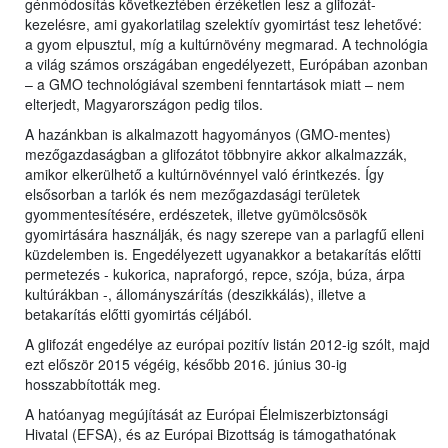
génmódosítás következtében érzéketlen lesz a glifozát-
kezelésre, ami gyakorlatilag szelektív gyomirtást tesz lehetővé:
a gyom elpusztul, míg a kultúrnövény megmarad. A technológia
a világ számos országában engedélyezett, Európában azonban
– a GMO technológiával szembeni fenntartások miatt – nem
elterjedt, Magyarországon pedig tilos.
A hazánkban is alkalmazott hagyományos (GMO-mentes)
mezőgazdaságban a glifozátot többnyire akkor alkalmazzák,
amikor elkerülhető a kultúrnövénnyel való érintkezés. Így
elsősorban a tarlók és nem mezőgazdasági területek
gyommentesítésére, erdészetek, illetve gyümölcsösök
gyomirtására használják, és nagy szerepe van a parlagfű elleni
küzdelemben is. Engedélyezett ugyanakkor a betakarítás előtti
permetezés - kukorica, napraforgó, repce, szója, búza, árpa
kultúrákban -, állományszárítás (deszikkálás), illetve a
betakarítás előtti gyomirtás céljából.
A glifozát engedélye az európai pozitív listán 2012-ig szólt, majd
ezt először 2015 végéig, később 2016. június 30-ig
hosszabbították meg.
A hatóanyag megújítását az Európai Élelmiszerbiztonsági
Hivatal (EFSA), és az Európai Bizottság is támogathatónak