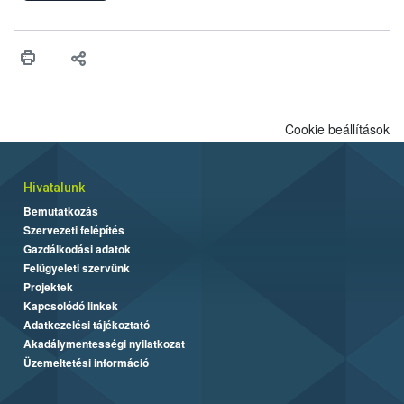
ilyen fontos az alapanyagok biztonságos kezelése, az alapvető
higiéniai szabályok betartása, a megfelelő hőkezelés, valamint a
maradékok szakszerű tárolása. A Nemzeti Élelmiszerlánc-
biztonsági Hivatal (Nébih) Oktatási Programja összegyűjtötte a
biztonságos grillezés legfontosabb tudnivalóit.
Cookie beállítások
Hivatalunk
Bemutatkozás
Szervezeti felépítés
Gazdálkodási adatok
Felügyeleti szervünk
Projektek
Kapcsolódó linkek
Adatkezelési tájékoztató
Akadálymentességi nyilatkozat
Üzemeltetési információ