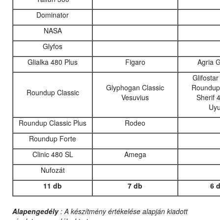
Dominator
NASA
Glyfos
Glialka 480 Plus
Figaro
Agria 
Glifosta
Glyphogan Classic
Roundup 
Roundup Classic
Vesuvius
Sherif 
Uyu
Roundup Classic Plus
Rodeo
Roundup Forte
Clinic 480 SL
Amega
Nufozát
11 db
7 db
6 
Alapengedély
: A készítmény értékelése alapján kiadott