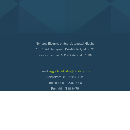
Nemzeti Élelmiszerlánc-biztonsági Hivatal
Cím: 1024 Budapest, Keleti Károly utca. 24.
Levelezési cím: 1525 Budapest. Pf. 30.
E-mail:
ugyfelszolgalat@nebih.gov.hu
Zöld szám: 06-80/263-244
Telefon: 06-1/ 336-9000
Fax: 06-1/336-9479