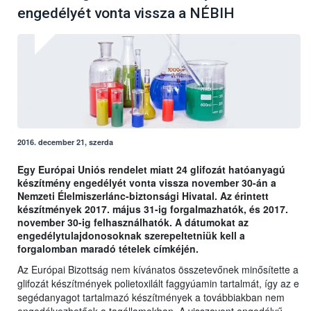
engedélyét vonta vissza a NÉBIH
2016. december 21, szerda
Egy Európai Uniós rendelet miatt 24 glifozát hatóanyagú
készítmény engedélyét vonta vissza november 30-án a
Nemzeti Élelmiszerlánc-biztonsági Hivatal. Az érintett
készítmények 2017. május 31-ig forgalmazhatók, és 2017.
november 30-ig felhasználhatók. A dátumokat az
engedélytulajdonosoknak szerepeltetniük kell a
forgalomban maradó tételek címkéjén.
Az Európai Bizottság nem kívánatos összetevőnek minősítette a
glifozát készítmények polietoxilált faggyúamin tartalmát, így az e
segédanyagot tartalmazó készítmények a továbbiakban nem