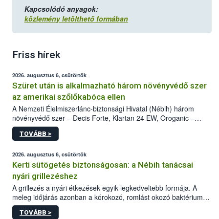
Kapcsolódó anyagok:
közlemény letölthető formában
Friss hírek
2026. augusztus 6, csütörtök
Szüret után is alkalmazható három növényvédő szer
az amerikai szőlőkabóca ellen
A Nemzeti Élelmiszerlánc-biztonsági Hivatal (Nébih) három
növényvédő szer – Decis Forte, Klartan 24 EW, Oroganic –
engedélyokiratát módosította, így azok a szüretet követően,
TOVÁBB >
egészen a vesszőérettség (BBCH 91) stádiumáig
felhasználhatóak a szőlőben. A kiterjesztések célja, hogy a korai
érésű szőlőkben is legyen lehetőség a károsító elleni további
2026. augusztus 6, csütörtök
védekezésre. Az Oroganic készítmény kis kiszerelésben kiskerti
Kerti sütögetés biztonságosan: a Nébih tanácsai
felhasználók számára is elérhető és ökológiai termesztésben is
nyári grillezéshez
engedélyezett.
A grillezés a nyári étkezések egyik legkedveltebb formája. A
meleg időjárás azonban a kórokozó, romlást okozó baktériumok
gyorsabb szaporodásának is kedvez. A szabadtéri sütögetés
TOVÁBB >
ezért nem csupán a megfelelő sütési technikáról szól: legalább