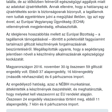
találta, de az időközben felmerült egészségügyi aggályok miatt
az adatokat újraértékelték. Annak ellenére, hogy a hatóanyag az
újraértékelés során is biztonságosnak bizonyult, a tagállamok
nem tudtak egyetértésre jutni a megújítást illetően, így azt egy
évvel, az Európai Vegyianyag Ügynökség (ECHA)
véleményének megjelenéséig, elhalasztották.
Az ideiglenes hosszabbítás mellett az Európai Bizottság – a
tagállamok támogatásával – döntött a polietoxilált faggyúamint
tartalmazó glifozát készítmények forgalmazásának
beszüntetéséről. Megállapították ugyanis, hogy a segédanyag
jelentősen növeli a készítmény alkalmazásának egészségügyi
kockázatát.
Magyarországon 2016. november 30-ig összesen 59 glifozát
engedély volt. Ebből 37 alapengedély, 16 klónengedély
(második névhasználat) és 6 párhuzamos import.
Az engedélyező hatóság, azaz a NÉBIH munkatársai,
áttekintették a készítmények összetételét, és meghatározták,
hogy melyeket kell visszavonni az EU rendelet alapján.
Összesen 24 engedély visszavonása történt meg, ebből 11
alapengedély, 7 klón és 6 párhuzamos import.