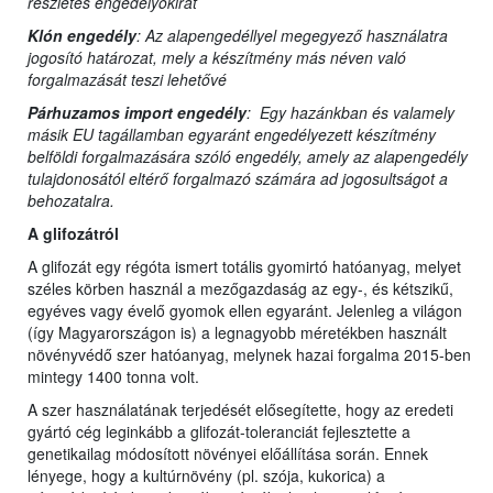
részletes engedélyokirat
Klón engedély
: Az alapengedéllyel megegyező használatra
jogosító határozat, mely a készítmény más néven való
forgalmazását teszi lehetővé
Párhuzamos import engedély
: Egy hazánkban és valamely
másik EU tagállamban egyaránt engedélyezett készítmény
belföldi forgalmazására szóló engedély, amely az alapengedély
tulajdonosától eltérő forgalmazó számára ad jogosultságot a
behozatalra.
A glifozátról
A glifozát egy régóta ismert totális gyomirtó hatóanyag, melyet
széles körben használ a mezőgazdaság az egy-, és kétszikű,
egyéves vagy évelő gyomok ellen egyaránt. Jelenleg a világon
(így Magyarországon is) a legnagyobb méretékben használt
növényvédő szer hatóanyag, melynek hazai forgalma 2015-ben
mintegy 1400 tonna volt.
A szer használatának terjedését elősegítette, hogy az eredeti
gyártó cég leginkább a glifozát-toleranciát fejlesztette a
genetikailag módosított növényei előállítása során. Ennek
lényege, hogy a kultúrnövény (pl. szója, kukorica) a