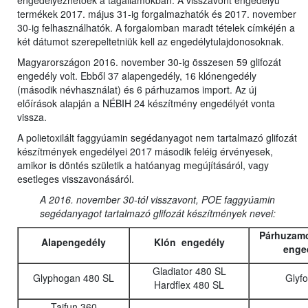
engedélyezhetőek a tagállamokban. A visszavont engedélyű
termékek 2017. május 31-ig forgalmazhatók és 2017. november
30-ig felhasználhatók. A forgalomban maradt tételek címkéjén a
két dátumot szerepeltetniük kell az engedélytulajdonosoknak.
Magyarországon 2016. november 30-ig összesen 59 glifozát
engedély volt. Ebből 37 alapengedély, 16 klónengedély
(második névhasználat) és 6 párhuzamos import. Az új
előírások alapján a NÉBIH 24 készítmény engedélyét vonta
vissza.
A polietoxilált faggyúamin segédanyagot nem tartalmazó glifozát
készítmények engedélyei 2017 második feléig érvényesek,
amikor is döntés születik a hatóanyag megújításáról, vagy
esetleges visszavonásáról.
A 2016. november 30-tól visszavont, POE faggyúamin
segédanyagot tartalmazó glifozát készítmények nevei:
Párhuzamo
Alapengedély
Klón engedély
enge
Gladiator 480 SL
Glyphogan 480 SL
Glyf
Hardflex 480 SL
Taifun 360