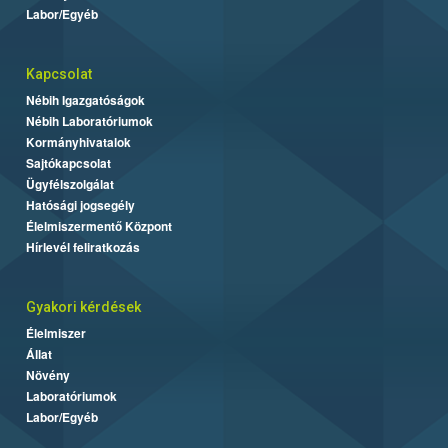
Labor/Egyéb
Kapcsolat
Nébih Igazgatóságok
Nébih Laboratóriumok
Kormányhivatalok
Sajtókapcsolat
Ügyfélszolgálat
Hatósági jogsegély
Élelmiszermentő Központ
Hírlevél feliratkozás
Gyakori kérdések
Élelmiszer
Állat
Növény
Laboratóriumok
Labor/Egyéb