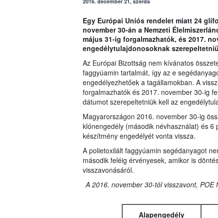
2016. december 21, szerda
Egy Európai Uniós rendelet miatt 24 gli
november 30-án a Nemzeti Élelmiszerlánc-
május 31-ig forgalmazhatók, és 2017. no
engedélytulajdonosoknak szerepeltetniü
Az Európai Bizottság nem kívánatos összetev
faggyúamin tartalmát, így az e segédanyag
engedélyezhetőek a tagállamokban. A vissz
forgalmazhatók és 2017. november 30-ig fel
dátumot szerepeltetniük kell az engedélytu
Magyarországon 2016. november 30-ig össze
klónengedély (második névhasználat) és 6 
készítmény engedélyét vonta vissza.
A polietoxilált faggyúamin segédanyagot ne
második feléig érvényesek, amikor is döntés
visszavonásáról.
A 2016. november 30-tól visszavont, POE 
Alapengedély