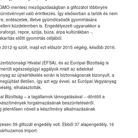
(GMO-mentes) mezőgazdaságban a glifozátot többnyire
túrnövénnyel való érintkezés. Így elsősorban a tarlók és nem
, erdészetek, illetve gyümölcsösök gyomirtására
 elleni küzdelemben is. Engedélyezett ugyanakkor a
praforgó, repce, szója, búza, árpa kultúrákban -,
karítás előtti gyomirtás céljából.
án 2012-ig szólt, majd ezt először 2015 végéig, később 2016.
erbiztonsági Hivatal (EFSA), és az Európai Bizottság is
lmerült egészségügyi aggályok miatt az adatokat
anyag az újraértékelés során is biztonságosnak bizonyult, a
egújítást illetően, így azt egy évvel, az Európai Vegyianyag
éig, elhalasztották.
ai Bizottság – a tagállamok támogatásával – döntött a
át készítmények forgalmazásának beszüntetéséről.
g jelentősen növeli a készítmény alkalmazásának
sen 59 glifozát engedély volt. Ebből 37 alapengedély, 16
 párhuzamos import.