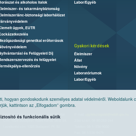
Borászat és alkoholos italok
Labor/Egyéb
Élelmiszer- és takarmánybiztonság
Élelmiszerlánc-biztonsági laborhálózat
Járványvédelem
Kiemelt ügyek, EUTR
Kockázatkezelés
Mezőgazdasági genetikai erőforrások
Gyakori kérdések
Növényvédelem
Nyilvántartási és Felügyeleti Díj
Élelmiszer
Rendszerszervezés és felügyelet
Állat
Termékpálya-ellenőrzés
Növény
Laboratóriumok
Labor/Egyéb
, hogyan gondoskodunk személyes adatai védelméről. Weboldalunk cook
jük, kattintson az „Elfogadom” gombra.
Nemzeti Élelmiszerlánc-biztonsági Hivatal
E-mail:
ugyfelszolgalat@nebih.gov.hu
tosító és funkcionális sütik
Cím: 1024 Budapest, Keleti Károly utca. 24.
Zöld szám: 06-80/263-244
Levelezési cím: 1525 Budapest. Pf. 30.
Telefon: 06-1/ 336-9000
Fax: 06-1/336-9479