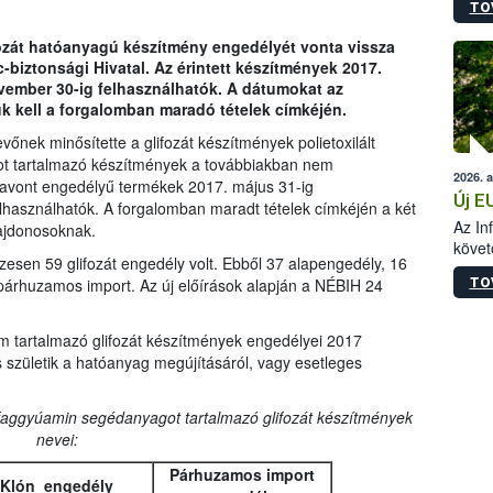
TO
szapo
sütög
fozát hatóanyagú készítmény engedélyét vonta vissza
techni
biztonsági Hivatal. Az érintett készítmények 2017.
alapa
vember 30-ig felhasználhatók. A dátumokat az
higié
k kell a forgalomban maradó tételek címkéjén.
hőkez
tárol
őnek minősítette a glifozát készítmények polietoxilált
Hivat
ot tartalmazó készítmények a továbbiakban nem
2026. 
a biz
avont engedélyű termékek 2017. május 31-ig
Új E
használhatók. A forgalomban maradt tételek címkéjén a két
Az In
lajdonosoknak.
követ
sen 59 glifozát engedély volt. Ebből 37 alapengedély, 16
szere
TO
párhuzamos import. Az új előírások alapján a NÉBIH 24
m tartalmazó glifozát készítmények engedélyei 2017
 születik a hatóanyag megújításáról, vagy esetleges
faggyúamin segédanyagot tartalmazó glifozát készítmények
nevei:
Párhuzamos import
Klón engedély