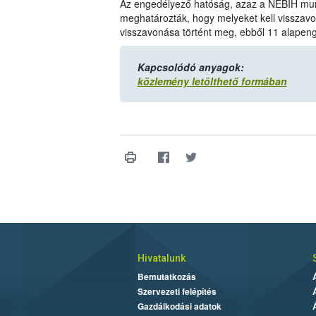
Az engedélyező hatóság, azaz a NÉBIH munka
meghatározták, hogy melyeket kell visszav
visszavonása történt meg, ebből 11 alapen
Kapcsolódó anyagok:
közlemény letölthető formában
Hivatalunk
Bemutatkozás
Szervezeti felépítés
Gazdálkodási adatok