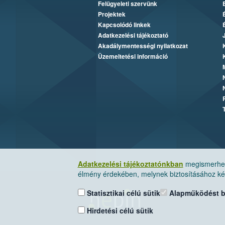
Felügyeleti szervünk
Projektek
Kapcsolódó linkek
Adatkezelési tájékoztató
Akadálymentességi nyilatkozat
Üzemeltetési információ
Adatkezelési tájékoztatónkban
megismerheti
élmény érdekében, melynek biztosításához kér
Statisztikai célú sütik
Alapműködést biz
Hirdetési célú sütik