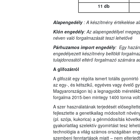
11 db
Alapengedély
: A készítmény értékelése al
Klón engedély
: Az alapengedéllyel megegy
néven való forgalmazását teszi lehetővé
Párhuzamos import engedély
: Egy hazán
engedélyezett készítmény belföldi forgalma
tulajdonosától eltérő forgalmazó számára ad
A glifozátról
A glifozát egy régóta ismert totális gyomi
az egy-, és kétszikű, egyéves vagy évelő gy
Magyarországon is) a legnagyobb méretékb
forgalma 2015-ben mintegy 1400 tonna volt
A szer használatának terjedését elősegítette
fejlesztette a genetikailag módosított növén
(pl. szója, kukorica) a génmódosítás követke
gyakorlatilag szelektív gyomirtást tesz leh
technológia a világ számos országában en
szembeni fenntartások miatt – nem elterjedt