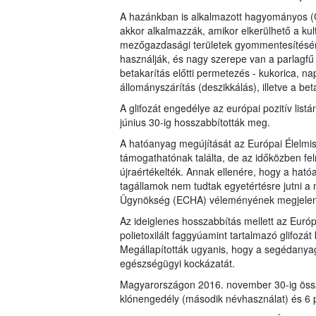
A hazánkban is alkalmazott hagyományos 
akkor alkalmazzák, amikor elkerülhető a kul
mezőgazdasági területek gyommentesítésére
használják, és nagy szerepe van a parlagfű
betakarítás előtti permetezés - kukorica, na
állományszárítás (deszikkálás), illetve a beta
A glifozát engedélye az európai pozitív list
június 30-ig hosszabbították meg.
A hatóanyag megújítását az Európai Élelmisz
támogathatónak találta, de az időközben fe
újraértékelték. Annak ellenére, hogy a ható
tagállamok nem tudtak egyetértésre jutni a m
Ügynökség (ECHA) véleményének megjelenés
Az ideiglenes hosszabbítás mellett az Európ
polietoxilált faggyúamint tartalmazó glifoz
Megállapították ugyanis, hogy a segédanya
egészségügyi kockázatát.
Magyarországon 2016. november 30-ig össze
klónengedély (második névhasználat) és 6