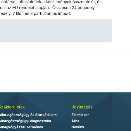
társai, áttekintették a készítmények összetételét, és
onni az EU rendelet alapján. Összesen 24 engedély
gedély, 7 klón és 6 párhuzamos import.
Szakterületek
Ügyintézés
Állat-egészségügy és állatvédelem
Élelmiszer
Állategészségügyi diagnosztika
Állat
Állatgyógyászati termékek
Növény