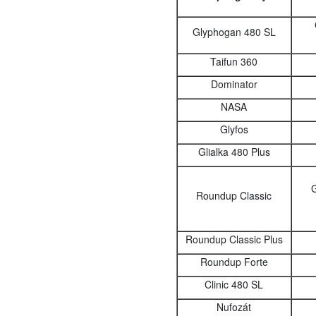
Glyphogan 480 SL
Taifun 360
Dominator
NASA
Glyfos
Glialka 480 Plus
G
Roundup Classic
Roundup Classic Plus
Roundup Forte
Clinic 480 SL
Nufozát