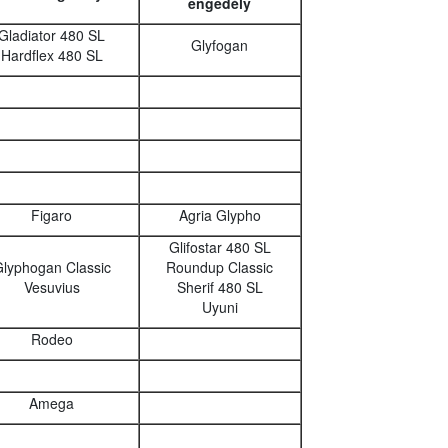
engedély
Gladiator 480 SL
Glyfogan
Hardflex 480 SL
Figaro
Agria Glypho
Glifostar 480 SL
lyphogan Classic
Roundup Classic
Vesuvius
Sherif 480 SL
Uyuni
Rodeo
Amega