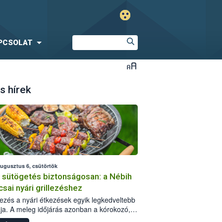
PCSOLAT
s hírek
augusztus 6, csütörtök
i sütögetés biztonságosan: a Nébih
csai nyári grillezéshez
llezés a nyári étkezések egyik legkedveltebb
ja. A meleg időjárás azonban a kórokozó,
st okozó baktériumok gyorsabb