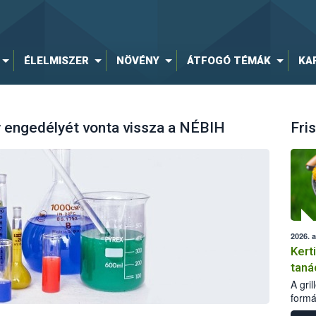
ÉLELMISZER
NÖVÉNY
ÁTFOGÓ TÉMÁK
KA
y engedélyét vonta vissza a NÉBIH
Fris
2026. 
Kert
taná
A gri
formá
romlá