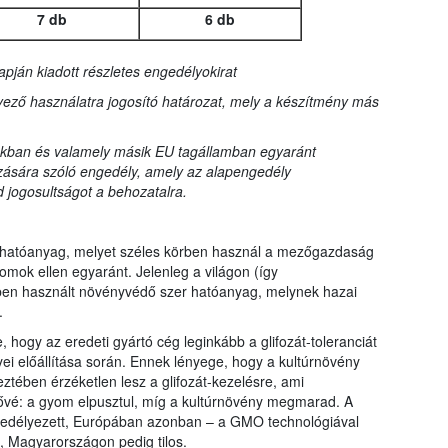
7 db
6 db
apján kiadott részletes engedélyokirat
ező használatra jogosító határozat, mely a készítmény más
kban és valamely másik EU tagállamban egyaránt
zására szóló engedély, amely az alapengedély
 jogosultságot a behozatalra.
rtó hatóanyag, melyet széles körben használ a mezőgazdaság
omok ellen egyaránt. Jelenleg a világon (így
en használt növényvédő szer hatóanyag, melynek hazai
.
, hogy az eredeti gyártó cég leginkább a glifozát-toleranciát
yei előállítása során. Ennek lényege, hogy a kultúrnövény
ztében érzéketlen lesz a glifozát-kezelésre, ami
etővé: a gyom elpusztul, míg a kultúrnövény megmarad. A
gedélyezett, Európában azonban – a GMO technológiával
, Magyarországon pedig tilos.