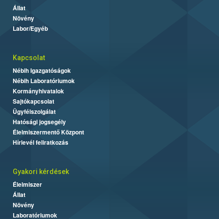
Állat
Növény
Labor/Egyéb
Kapcsolat
Nébih Igazgatóságok
Nébih Laboratóriumok
Kormányhivatalok
Sajtókapcsolat
Ügyfélszolgálat
Hatósági jogsegély
Élelmiszermentő Központ
Hírlevél feliratkozás
Gyakori kérdések
Élelmiszer
Állat
Növény
Laboratóriumok