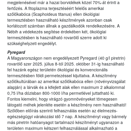
megjelenésével már a hazai borvidékek közel 70%-át érinti a
fertőzés. A fitoplazma terjesztéséért felelős amerikai
szőlőkabóca (Scaphoideus titanus) ellen ökológiai
termesztésben használható készítmények azonban csak
korlátozott számban állnak a gazdálkodók rendelkezésére. A
Nébih a védekezés segítése érdekében két, ökológiai
termesztésben is használható rovarölő szerre adott ki
szükséghelyzeti engedélyt.
Pyregard
A Magyarországon nem engedélyezett Pyregard (40 g/l piretrin)
rovarölő szer 2025. július 8-tól 2025. október 31-ig használható
fel hazánk egész területén ökológiai és konvencionális
termesztésben földi permetezéssel kijuttatva. A készítmény
szőlőkultúrában az amerikai szőlőkabóca ellen (növényvizsgálat
alapján) a lárvák és a kifejlett alak ellen maximum 2 alkalommal
0,75 l/ha dózisban 800-1000 l/ha permetlével juttatható ki.
Fontos kiemelni, hogy virágzó gyomnövényeket tömegesen
látogató méhek jelenléte esetén a készítmény nem használható!
Szőlőben előírás szerinti felhasználás esetén az élelmezés-
egészségügyi várakozási idő 7 nap. A készítményt vagy bármely
más piretrin hatóanyagot tartalmazó készítményt ugyanazon a
területen maximum kétszeri felhasználással alkalmazható a