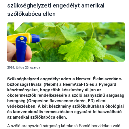
szükséghelyzeti engedélyt amerikai
szőlőkabóca ellen
2025. július 23, szerda
Szükséghelyzeti engedélyt adott a Nemzeti Élelmiszerlánc-
biztonsági Hivatal (Nébih) a NeemAzal-TS és a Pyregard
készítményekre, hogy több készítmény álljon az
ökotermesztők rendelkezésére a szőlő aranyszínű sárgaság
betegség (Grapevine flavescence dorée, FD) elleni
védekezésben. A két készítmény szőlőkultúrában ökológiai
és konvencionális termesztésben egyaránt felhasználható
az amerikai szőlőkabóca ellen.
A szőlő aranyszínű sárgaság kórokozó Somló borvidéken való