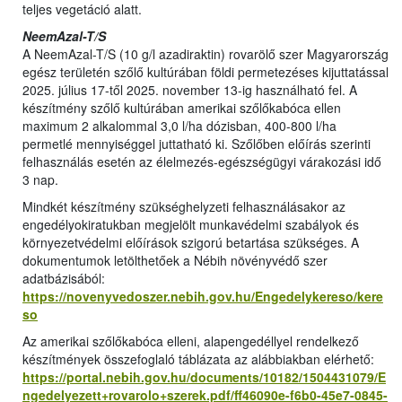
teljes vegetáció alatt.
NeemAzal-T/S
A NeemAzal-T/S (10 g/l azadiraktin) rovarölő szer Magyarország
egész területén szőlő kultúrában földi permetezéses kijuttatással
2025. július 17-től 2025. november 13-ig használható fel. A
készítmény szőlő kultúrában amerikai szőlőkabóca ellen
maximum 2 alkalommal 3,0 l/ha dózisban, 400-800 l/ha
permetlé mennyiséggel juttatható ki. Szőlőben előírás szerinti
felhasználás esetén az élelmezés-egészségügyi várakozási idő
3 nap.
Mindkét készítmény szükséghelyzeti felhasználásakor az
engedélyokiratukban megjelölt munkavédelmi szabályok és
környezetvédelmi előírások szigorú betartása szükséges. A
dokumentumok letölthetőek a Nébih növényvédő szer
adatbázisából:
https://novenyvedoszer.nebih.gov.hu/Engedelykereso/kere
so
Az amerikai szőlőkabóca elleni, alapengedéllyel rendelkező
készítmények összefoglaló táblázata az alábbiakban elérhető:
https://portal.nebih.gov.hu/documents/10182/1504431079/E
ngedelyezett+rovarolo+szerek.pdf/ff46090e-f6b0-45e7-0845-