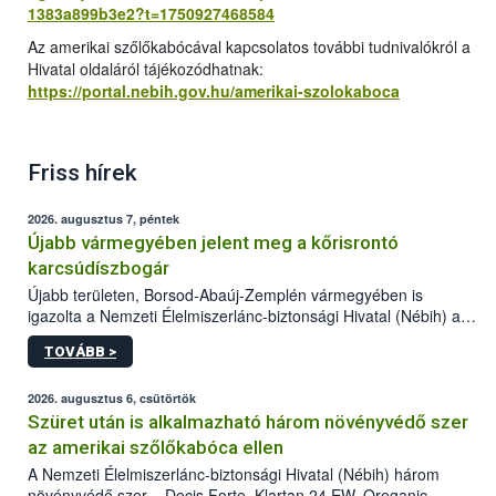
1383a899b3e2?t=1750927468584
Az amerikai szőlőkabócával kapcsolatos további tudnivalókról a
Hivatal oldaláról tájékozódhatnak:
https://portal.nebih.gov.hu/amerikai-szolokaboca
Friss hírek
2026. augusztus 7, péntek
Újabb vármegyében jelent meg a kőrisrontó
karcsúdíszbogár
Újabb területen, Borsod-Abaúj-Zemplén vármegyében is
igazolta a Nemzeti Élelmiszerlánc-biztonsági Hivatal (Nébih) a
kőrisrontó karcsúdíszbogár (Agrilus planipennis) jelenlétét. A
TOVÁBB >
kártevőt nem csak színcsapdában találták meg, de már fertőzött
fában is azonosították. A növényvédelmi szakemberek folytatják
az intenzív felderítést, emellett az intézkedéseket a szlovák
2026. augusztus 6, csütörtök
hatósággal is összehangolják a terjedés megállítása érdekében.
Szüret után is alkalmazható három növényvédő szer
az amerikai szőlőkabóca ellen
A Nemzeti Élelmiszerlánc-biztonsági Hivatal (Nébih) három
növényvédő szer – Decis Forte, Klartan 24 EW, Oroganic –