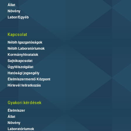
Állat
Növény
Labor/Egyéb
Kapcsolat
Nébih Igazgatóságok
Nébih Laboratóriumok
Kormányhivatalok
Sajtókapcsolat
Ügyfélszolgálat
Hatósági jogsegély
Élelmiszermentő Központ
Hírlevél feliratkozás
Gyakori kérdések
Élelmiszer
Állat
Növény
Laboratóriumok