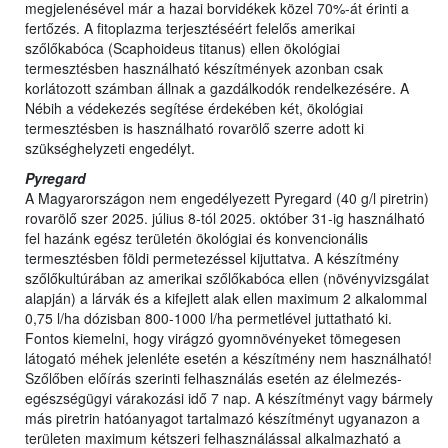
megjelenésével már a hazai borvidékek közel 70%-át érinti a
fertőzés. A fitoplazma terjesztéséért felelős amerikai
szőlőkabóca (Scaphoideus titanus) ellen ökológiai
termesztésben használható készítmények azonban csak
korlátozott számban állnak a gazdálkodók rendelkezésére. A
Nébih a védekezés segítése érdekében két, ökológiai
termesztésben is használható rovarölő szerre adott ki
szükséghelyzeti engedélyt.
Pyregard
A Magyarországon nem engedélyezett Pyregard (40 g/l piretrin)
rovarölő szer 2025. július 8-tól 2025. október 31-ig használható
fel hazánk egész területén ökológiai és konvencionális
termesztésben földi permetezéssel kijuttatva. A készítmény
szőlőkultúrában az amerikai szőlőkabóca ellen (növényvizsgálat
alapján) a lárvák és a kifejlett alak ellen maximum 2 alkalommal
0,75 l/ha dózisban 800-1000 l/ha permetlével juttatható ki.
Fontos kiemelni, hogy virágzó gyomnövényeket tömegesen
látogató méhek jelenléte esetén a készítmény nem használható!
Szőlőben előírás szerinti felhasználás esetén az élelmezés-
egészségügyi várakozási idő 7 nap. A készítményt vagy bármely
más piretrin hatóanyagot tartalmazó készítményt ugyanazon a
területen maximum kétszeri felhasználással alkalmazható a