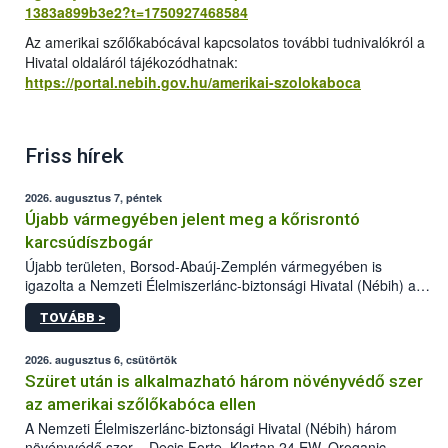
1383a899b3e2?t=1750927468584
Az amerikai szőlőkabócával kapcsolatos további tudnivalókról a
Hivatal oldaláról tájékozódhatnak:
https://portal.nebih.gov.hu/amerikai-szolokaboca
Friss hírek
2026. augusztus 7, péntek
Újabb vármegyében jelent meg a kőrisrontó
karcsúdíszbogár
Újabb területen, Borsod-Abaúj-Zemplén vármegyében is
igazolta a Nemzeti Élelmiszerlánc-biztonsági Hivatal (Nébih) a
kőrisrontó karcsúdíszbogár (Agrilus planipennis) jelenlétét. A
TOVÁBB >
kártevőt nem csak színcsapdában találták meg, de már fertőzött
fában is azonosították. A növényvédelmi szakemberek folytatják
az intenzív felderítést, emellett az intézkedéseket a szlovák
2026. augusztus 6, csütörtök
hatósággal is összehangolják a terjedés megállítása érdekében.
Szüret után is alkalmazható három növényvédő szer
az amerikai szőlőkabóca ellen
A Nemzeti Élelmiszerlánc-biztonsági Hivatal (Nébih) három
növényvédő szer – Decis Forte, Klartan 24 EW, Oroganic –