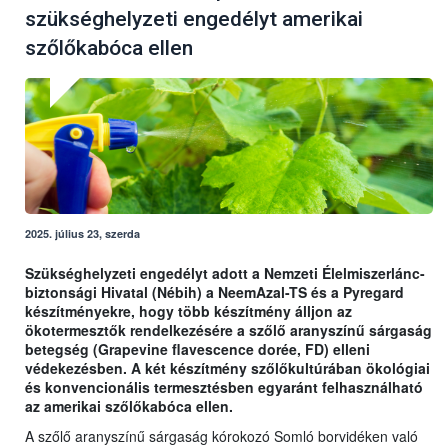
szükséghelyzeti engedélyt amerikai
szőlőkabóca ellen
2025. július 23, szerda
Szükséghelyzeti engedélyt adott a Nemzeti Élelmiszerlánc-
biztonsági Hivatal (Nébih) a NeemAzal-TS és a Pyregard
készítményekre, hogy több készítmény álljon az
ökotermesztők rendelkezésére a szőlő aranyszínű sárgaság
betegség (Grapevine flavescence dorée, FD) elleni
védekezésben. A két készítmény szőlőkultúrában ökológiai
és konvencionális termesztésben egyaránt felhasználható
az amerikai szőlőkabóca ellen.
A szőlő aranyszínű sárgaság kórokozó Somló borvidéken való