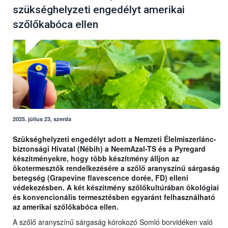
szükséghelyzeti engedélyt amerikai
szőlőkabóca ellen
2025. július 23, szerda
Szükséghelyzeti engedélyt adott a Nemzeti Élelmiszerlánc-
biztonsági Hivatal (Nébih) a NeemAzal-TS és a Pyregard
készítményekre, hogy több készítmény álljon az
ökotermesztők rendelkezésére a szőlő aranyszínű sárgaság
betegség (Grapevine flavescence dorée, FD) elleni
védekezésben. A két készítmény szőlőkultúrában ökológiai
és konvencionális termesztésben egyaránt felhasználható
az amerikai szőlőkabóca ellen.
A szőlő aranyszínű sárgaság kórokozó Somló borvidéken való