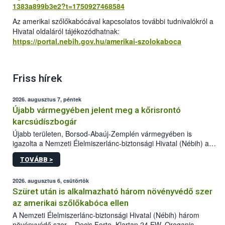
1383a899b3e2?t=1750927468584
Az amerikai szőlőkabócával kapcsolatos további tudnivalókról a
Hivatal oldaláról tájékozódhatnak:
https://portal.nebih.gov.hu/amerikai-szolokaboca
Friss hírek
2026. augusztus 7, péntek
Újabb vármegyében jelent meg a kőrisrontó
karcsúdíszbogár
Újabb területen, Borsod-Abaúj-Zemplén vármegyében is
igazolta a Nemzeti Élelmiszerlánc-biztonsági Hivatal (Nébih) a
kőrisrontó karcsúdíszbogár (Agrilus planipennis) jelenlétét. A
TOVÁBB >
kártevőt nem csak színcsapdában találták meg, de már fertőzött
fában is azonosították. A növényvédelmi szakemberek folytatják
az intenzív felderítést, emellett az intézkedéseket a szlovák
2026. augusztus 6, csütörtök
hatósággal is összehangolják a terjedés megállítása érdekében.
Szüret után is alkalmazható három növényvédő szer
az amerikai szőlőkabóca ellen
A Nemzeti Élelmiszerlánc-biztonsági Hivatal (Nébih) három
növényvédő szer – Decis Forte, Klartan 24 EW, Oroganic –