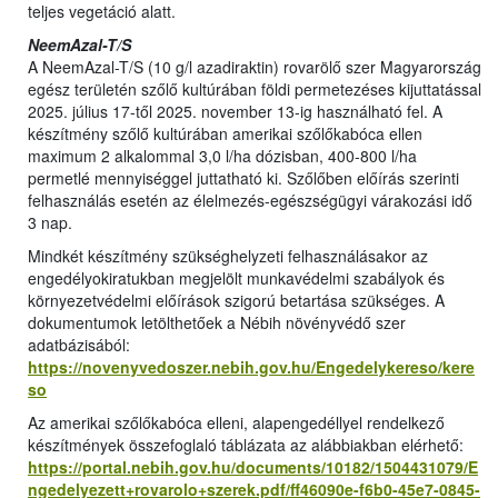
teljes vegetáció alatt.
NeemAzal-T/S
A NeemAzal-T/S (10 g/l azadiraktin) rovarölő szer Magyarország
egész területén szőlő kultúrában földi permetezéses kijuttatással
2025. július 17-től 2025. november 13-ig használható fel. A
készítmény szőlő kultúrában amerikai szőlőkabóca ellen
maximum 2 alkalommal 3,0 l/ha dózisban, 400-800 l/ha
permetlé mennyiséggel juttatható ki. Szőlőben előírás szerinti
felhasználás esetén az élelmezés-egészségügyi várakozási idő
3 nap.
Mindkét készítmény szükséghelyzeti felhasználásakor az
engedélyokiratukban megjelölt munkavédelmi szabályok és
környezetvédelmi előírások szigorú betartása szükséges. A
dokumentumok letölthetőek a Nébih növényvédő szer
adatbázisából:
https://novenyvedoszer.nebih.gov.hu/Engedelykereso/kere
so
Az amerikai szőlőkabóca elleni, alapengedéllyel rendelkező
készítmények összefoglaló táblázata az alábbiakban elérhető:
https://portal.nebih.gov.hu/documents/10182/1504431079/E
ngedelyezett+rovarolo+szerek.pdf/ff46090e-f6b0-45e7-0845-