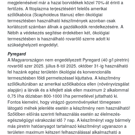
megjelenésével már a hazai borvidékek közel 70%-át érinti a
fertőzés. A fitoplazma terjesztéséért felelős amerikai
szőlőkabóca (Scaphoideus titanus) ellen ökológiai
termesztésben használható készítmények azonban csak
korlátozott számban állnak a gazdálkodók rendelkezésére. A
Nébih a védekezés segítése érdekében két, ökológiai
termesztésben is használható rovarölő szerre adott ki
szükséghelyzeti engedélyt.
Pyregard
A Magyarországon nem engedélyezett Pyregard (40 g/l piretrin)
rovarölő szer 2025. július 8-tól 2025. október 31-ig használható
fel hazánk egész területén ökológiai és konvencionális
termesztésben földi permetezéssel kijuttatva. A készítmény
szőlőkultúrában az amerikai szőlőkabóca ellen (növényvizsgálat
alapján) a lárvák és a kifejlett alak ellen maximum 2 alkalommal
0,75 l/ha dózisban 800-1000 l/ha permetlével juttatható ki.
Fontos kiemelni, hogy virágzó gyomnövényeket tömegesen
látogató méhek jelenléte esetén a készítmény nem használható!
Szőlőben előírás szerinti felhasználás esetén az élelmezés-
egészségügyi várakozási idő 7 nap. A készítményt vagy bármely
más piretrin hatóanyagot tartalmazó készítményt ugyanazon a
területen maximum kétszeri felhasználással alkalmazható a