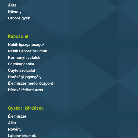
Állat
Növény
Labor/Egyéb
Kapcsolat
Nébih Igazgatóságok
Nébih Laboratóriumok
Kormányhivatalok
Sajtókapcsolat
Ügyfélszolgálat
Hatósági jogsegély
Élelmiszermentő Központ
Hírlevél feliratkozás
Gyakori kérdések
Élelmiszer
Állat
Növény
Laboratóriumok