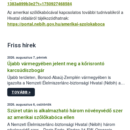
1383a899b3e2?t=1750927468584
Az amerikai szőlőkabócával kapcsolatos további tudnivalókról a
Hivatal oldaláról tájékozódhatnak:
https://portal.nebih.gov.hu/amerikai-szolokaboca
Friss hírek
2026. augusztus 7, péntek
Újabb vármegyében jelent meg a kőrisrontó
karcsúdíszbogár
Újabb területen, Borsod-Abaúj-Zemplén vármegyében is
igazolta a Nemzeti Élelmiszerlánc-biztonsági Hivatal (Nébih) a
kőrisrontó karcsúdíszbogár (Agrilus planipennis) jelenlétét. A
TOVÁBB >
kártevőt nem csak színcsapdában találták meg, de már fertőzött
fában is azonosították. A növényvédelmi szakemberek folytatják
az intenzív felderítést, emellett az intézkedéseket a szlovák
2026. augusztus 6, csütörtök
hatósággal is összehangolják a terjedés megállítása érdekében.
Szüret után is alkalmazható három növényvédő szer
az amerikai szőlőkabóca ellen
A Nemzeti Élelmiszerlánc-biztonsági Hivatal (Nébih) három
növényvédő szer – Decis Forte, Klartan 24 EW, Oroganic –