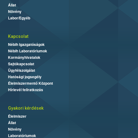
Állat
Növény
Labor/Egyéb
Kapcsolat
Nébih Igazgatóságok
Nébih Laboratóriumok
Kormányhivatalok
Sajtókapcsolat
Ügyfélszolgálat
Hatósági jogsegély
Élelmiszermentő Központ
Hírlevél feliratkozás
Gyakori kérdések
Élelmiszer
Állat
Növény
Laboratóriumok