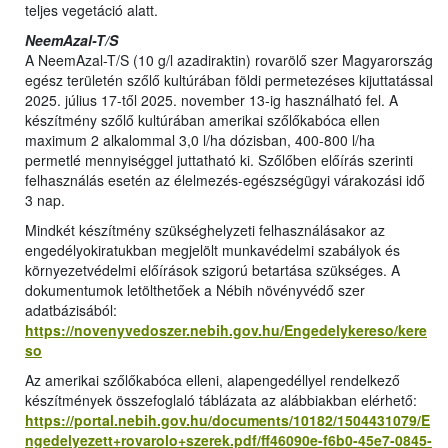
teljes vegetáció alatt.
NeemAzal-T/S
A NeemAzal-T/S (10 g/l azadiraktin) rovarölő szer Magyarország
egész területén szőlő kultúrában földi permetezéses kijuttatással
2025. július 17-től 2025. november 13-ig használható fel. A
készítmény szőlő kultúrában amerikai szőlőkabóca ellen
maximum 2 alkalommal 3,0 l/ha dózisban, 400-800 l/ha
permetlé mennyiséggel juttatható ki. Szőlőben előírás szerinti
felhasználás esetén az élelmezés-egészségügyi várakozási idő
3 nap.
Mindkét készítmény szükséghelyzeti felhasználásakor az
engedélyokiratukban megjelölt munkavédelmi szabályok és
környezetvédelmi előírások szigorú betartása szükséges. A
dokumentumok letölthetőek a Nébih növényvédő szer
adatbázisából:
https://novenyvedoszer.nebih.gov.hu/Engedelykereso/kere
so
Az amerikai szőlőkabóca elleni, alapengedéllyel rendelkező
készítmények összefoglaló táblázata az alábbiakban elérhető:
https://portal.nebih.gov.hu/documents/10182/1504431079/E
ngedelyezett+rovarolo+szerek.pdf/ff46090e-f6b0-45e7-0845-