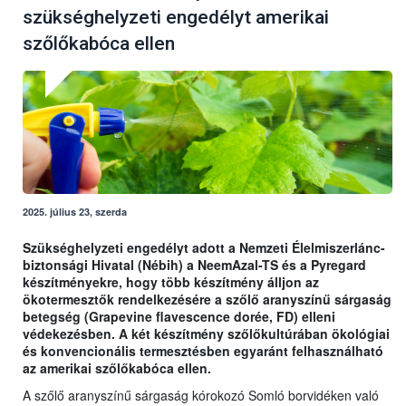
szükséghelyzeti engedélyt amerikai
szőlőkabóca ellen
2025. július 23, szerda
Szükséghelyzeti engedélyt adott a Nemzeti Élelmiszerlánc-
biztonsági Hivatal (Nébih) a NeemAzal-TS és a Pyregard
készítményekre, hogy több készítmény álljon az
ökotermesztők rendelkezésére a szőlő aranyszínű sárgaság
betegség (Grapevine flavescence dorée, FD) elleni
védekezésben. A két készítmény szőlőkultúrában ökológiai
és konvencionális termesztésben egyaránt felhasználható
az amerikai szőlőkabóca ellen.
A szőlő aranyszínű sárgaság kórokozó Somló borvidéken való