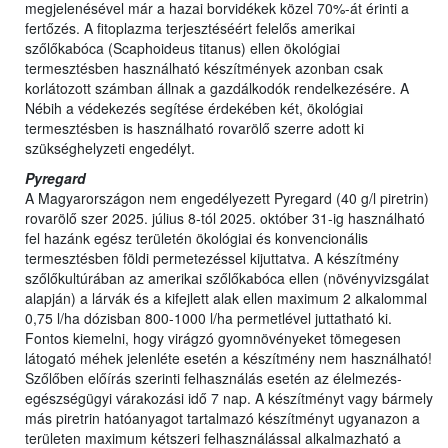
megjelenésével már a hazai borvidékek közel 70%-át érinti a
fertőzés. A fitoplazma terjesztéséért felelős amerikai
szőlőkabóca (Scaphoideus titanus) ellen ökológiai
termesztésben használható készítmények azonban csak
korlátozott számban állnak a gazdálkodók rendelkezésére. A
Nébih a védekezés segítése érdekében két, ökológiai
termesztésben is használható rovarölő szerre adott ki
szükséghelyzeti engedélyt.
Pyregard
A Magyarországon nem engedélyezett Pyregard (40 g/l piretrin)
rovarölő szer 2025. július 8-tól 2025. október 31-ig használható
fel hazánk egész területén ökológiai és konvencionális
termesztésben földi permetezéssel kijuttatva. A készítmény
szőlőkultúrában az amerikai szőlőkabóca ellen (növényvizsgálat
alapján) a lárvák és a kifejlett alak ellen maximum 2 alkalommal
0,75 l/ha dózisban 800-1000 l/ha permetlével juttatható ki.
Fontos kiemelni, hogy virágzó gyomnövényeket tömegesen
látogató méhek jelenléte esetén a készítmény nem használható!
Szőlőben előírás szerinti felhasználás esetén az élelmezés-
egészségügyi várakozási idő 7 nap. A készítményt vagy bármely
más piretrin hatóanyagot tartalmazó készítményt ugyanazon a
területen maximum kétszeri felhasználással alkalmazható a