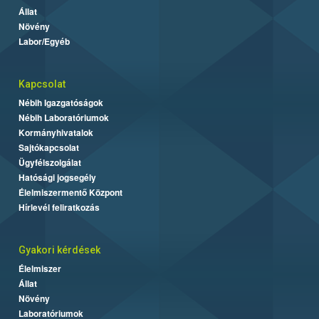
Állat
Növény
Labor/Egyéb
Kapcsolat
Nébih Igazgatóságok
Nébih Laboratóriumok
Kormányhivatalok
Sajtókapcsolat
Ügyfélszolgálat
Hatósági jogsegély
Élelmiszermentő Központ
Hírlevél feliratkozás
Gyakori kérdések
Élelmiszer
Állat
Növény
Laboratóriumok