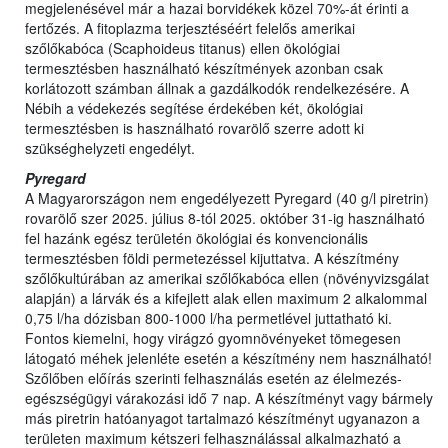
megjelenésével már a hazai borvidékek közel 70%-át érinti a
fertőzés. A fitoplazma terjesztéséért felelős amerikai
szőlőkabóca (Scaphoideus titanus) ellen ökológiai
termesztésben használható készítmények azonban csak
korlátozott számban állnak a gazdálkodók rendelkezésére. A
Nébih a védekezés segítése érdekében két, ökológiai
termesztésben is használható rovarölő szerre adott ki
szükséghelyzeti engedélyt.
Pyregard
A Magyarországon nem engedélyezett Pyregard (40 g/l piretrin)
rovarölő szer 2025. július 8-tól 2025. október 31-ig használható
fel hazánk egész területén ökológiai és konvencionális
termesztésben földi permetezéssel kijuttatva. A készítmény
szőlőkultúrában az amerikai szőlőkabóca ellen (növényvizsgálat
alapján) a lárvák és a kifejlett alak ellen maximum 2 alkalommal
0,75 l/ha dózisban 800-1000 l/ha permetlével juttatható ki.
Fontos kiemelni, hogy virágzó gyomnövényeket tömegesen
látogató méhek jelenléte esetén a készítmény nem használható!
Szőlőben előírás szerinti felhasználás esetén az élelmezés-
egészségügyi várakozási idő 7 nap. A készítményt vagy bármely
más piretrin hatóanyagot tartalmazó készítményt ugyanazon a
területen maximum kétszeri felhasználással alkalmazható a