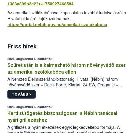
1383a899b3e2?t=1750927468584
Az amerikai szőlőkabócával kapcsolatos további tudnivalókról a
Hivatal oldaláról tájékozódhatnak:
https://portal.nebih.gov.hu/amerikai-szolokaboca
Friss hírek
2026. augusztus 6, csütörtök
Szüret után is alkalmazható három növényvédő szer
az amerikai szőlőkabóca ellen
A Nemzeti Élelmiszerlánc-biztonsági Hivatal (Nébih) három
növényvédő szer – Decis Forte, Klartan 24 EW, Oroganic –
engedélyokiratát módosította, így azok a szüretet követően,
TOVÁBB >
egészen a vesszőérettség (BBCH 91) stádiumáig
felhasználhatóak a szőlőben. A kiterjesztések célja, hogy a korai
érésű szőlőkben is legyen lehetőség a károsító elleni további
2026. augusztus 6, csütörtök
védekezésre. Az Oroganic készítmény kis kiszerelésben kiskerti
Kerti sütögetés biztonságosan: a Nébih tanácsai
felhasználók számára is elérhető és ökológiai termesztésben is
nyári grillezéshez
engedélyezett.
A grillezés a nyári étkezések egyik legkedveltebb formája. A
meleg időjárás azonban a kórokozó, romlást okozó baktériumok