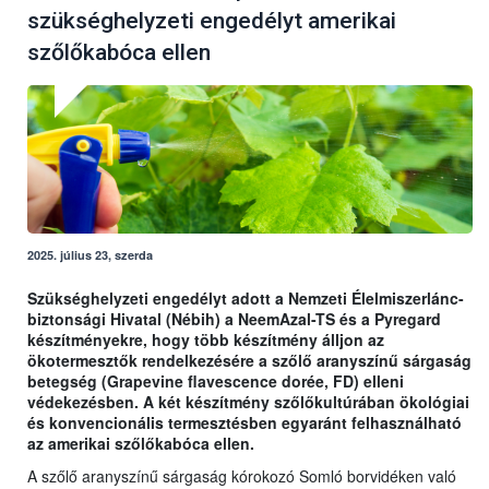
szükséghelyzeti engedélyt amerikai
szőlőkabóca ellen
2025. július 23, szerda
Szükséghelyzeti engedélyt adott a Nemzeti Élelmiszerlánc-
biztonsági Hivatal (Nébih) a NeemAzal-TS és a Pyregard
készítményekre, hogy több készítmény álljon az
ökotermesztők rendelkezésére a szőlő aranyszínű sárgaság
betegség (Grapevine flavescence dorée, FD) elleni
védekezésben. A két készítmény szőlőkultúrában ökológiai
és konvencionális termesztésben egyaránt felhasználható
az amerikai szőlőkabóca ellen.
A szőlő aranyszínű sárgaság kórokozó Somló borvidéken való