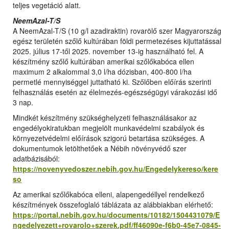
teljes vegetáció alatt.
NeemAzal-T/S
A NeemAzal-T/S (10 g/l azadiraktin) rovarölő szer Magyarország
egész területén szőlő kultúrában földi permetezéses kijuttatással
2025. július 17-től 2025. november 13-ig használható fel. A
készítmény szőlő kultúrában amerikai szőlőkabóca ellen
maximum 2 alkalommal 3,0 l/ha dózisban, 400-800 l/ha
permetlé mennyiséggel juttatható ki. Szőlőben előírás szerinti
felhasználás esetén az élelmezés-egészségügyi várakozási idő
3 nap.
Mindkét készítmény szükséghelyzeti felhasználásakor az
engedélyokiratukban megjelölt munkavédelmi szabályok és
környezetvédelmi előírások szigorú betartása szükséges. A
dokumentumok letölthetőek a Nébih növényvédő szer
adatbázisából:
https://novenyvedoszer.nebih.gov.hu/Engedelykereso/kere
so
Az amerikai szőlőkabóca elleni, alapengedéllyel rendelkező
készítmények összefoglaló táblázata az alábbiakban elérhető:
https://portal.nebih.gov.hu/documents/10182/1504431079/E
ngedelyezett+rovarolo+szerek.pdf/ff46090e-f6b0-45e7-0845-