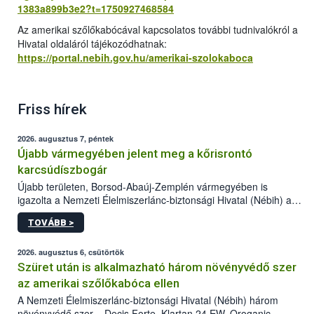
1383a899b3e2?t=1750927468584
Az amerikai szőlőkabócával kapcsolatos további tudnivalókról a
Hivatal oldaláról tájékozódhatnak:
https://portal.nebih.gov.hu/amerikai-szolokaboca
Friss hírek
2026. augusztus 7, péntek
Újabb vármegyében jelent meg a kőrisrontó
karcsúdíszbogár
Újabb területen, Borsod-Abaúj-Zemplén vármegyében is
igazolta a Nemzeti Élelmiszerlánc-biztonsági Hivatal (Nébih) a
kőrisrontó karcsúdíszbogár (Agrilus planipennis) jelenlétét. A
TOVÁBB >
kártevőt nem csak színcsapdában találták meg, de már fertőzött
fában is azonosították. A növényvédelmi szakemberek folytatják
az intenzív felderítést, emellett az intézkedéseket a szlovák
2026. augusztus 6, csütörtök
hatósággal is összehangolják a terjedés megállítása érdekében.
Szüret után is alkalmazható három növényvédő szer
az amerikai szőlőkabóca ellen
A Nemzeti Élelmiszerlánc-biztonsági Hivatal (Nébih) három
növényvédő szer – Decis Forte, Klartan 24 EW, Oroganic –