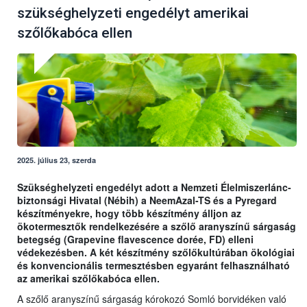
szükséghelyzeti engedélyt amerikai
szőlőkabóca ellen
2025. július 23, szerda
Szükséghelyzeti engedélyt adott a Nemzeti Élelmiszerlánc-
biztonsági Hivatal (Nébih) a NeemAzal-TS és a Pyregard
készítményekre, hogy több készítmény álljon az
ökotermesztők rendelkezésére a szőlő aranyszínű sárgaság
betegség (Grapevine flavescence dorée, FD) elleni
védekezésben. A két készítmény szőlőkultúrában ökológiai
és konvencionális termesztésben egyaránt felhasználható
az amerikai szőlőkabóca ellen.
A szőlő aranyszínű sárgaság kórokozó Somló borvidéken való