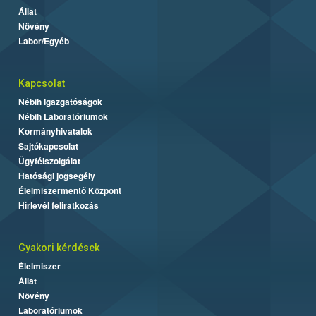
Állat
Növény
Labor/Egyéb
Kapcsolat
Nébih Igazgatóságok
Nébih Laboratóriumok
Kormányhivatalok
Sajtókapcsolat
Ügyfélszolgálat
Hatósági jogsegély
Élelmiszermentő Központ
Hírlevél feliratkozás
Gyakori kérdések
Élelmiszer
Állat
Növény
Laboratóriumok