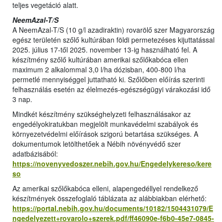
teljes vegetáció alatt.
NeemAzal-T/S
A NeemAzal-T/S (10 g/l azadiraktin) rovarölő szer Magyarország
egész területén szőlő kultúrában földi permetezéses kijuttatással
2025. július 17-től 2025. november 13-ig használható fel. A
készítmény szőlő kultúrában amerikai szőlőkabóca ellen
maximum 2 alkalommal 3,0 l/ha dózisban, 400-800 l/ha
permetlé mennyiséggel juttatható ki. Szőlőben előírás szerinti
felhasználás esetén az élelmezés-egészségügyi várakozási idő
3 nap.
Mindkét készítmény szükséghelyzeti felhasználásakor az
engedélyokiratukban megjelölt munkavédelmi szabályok és
környezetvédelmi előírások szigorú betartása szükséges. A
dokumentumok letölthetőek a Nébih növényvédő szer
adatbázisából:
https://novenyvedoszer.nebih.gov.hu/Engedelykereso/kere
so
Az amerikai szőlőkabóca elleni, alapengedéllyel rendelkező
készítmények összefoglaló táblázata az alábbiakban elérhető:
https://portal.nebih.gov.hu/documents/10182/1504431079/E
ngedelyezett+rovarolo+szerek.pdf/ff46090e-f6b0-45e7-0845-