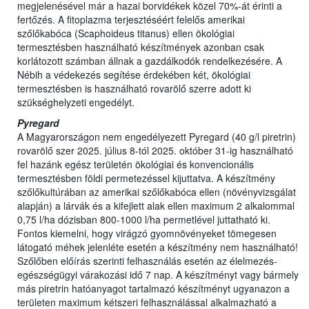
megjelenésével már a hazai borvidékek közel 70%-át érinti a
fertőzés. A fitoplazma terjesztéséért felelős amerikai
szőlőkabóca (Scaphoideus titanus) ellen ökológiai
termesztésben használható készítmények azonban csak
korlátozott számban állnak a gazdálkodók rendelkezésére. A
Nébih a védekezés segítése érdekében két, ökológiai
termesztésben is használható rovarölő szerre adott ki
szükséghelyzeti engedélyt.
Pyregard
A Magyarországon nem engedélyezett Pyregard (40 g/l piretrin)
rovarölő szer 2025. július 8-tól 2025. október 31-ig használható
fel hazánk egész területén ökológiai és konvencionális
termesztésben földi permetezéssel kijuttatva. A készítmény
szőlőkultúrában az amerikai szőlőkabóca ellen (növényvizsgálat
alapján) a lárvák és a kifejlett alak ellen maximum 2 alkalommal
0,75 l/ha dózisban 800-1000 l/ha permetlével juttatható ki.
Fontos kiemelni, hogy virágzó gyomnövényeket tömegesen
látogató méhek jelenléte esetén a készítmény nem használható!
Szőlőben előírás szerinti felhasználás esetén az élelmezés-
egészségügyi várakozási idő 7 nap. A készítményt vagy bármely
más piretrin hatóanyagot tartalmazó készítményt ugyanazon a
területen maximum kétszeri felhasználással alkalmazható a