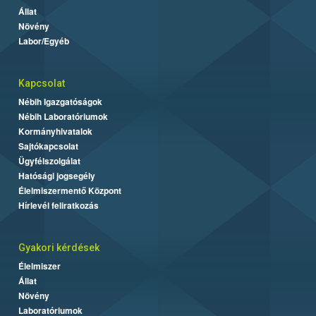
Állat
Növény
Labor/Egyéb
Kapcsolat
Nébih Igazgatóságok
Nébih Laboratóriumok
Kormányhivatalok
Sajtókapcsolat
Ügyfélszolgálat
Hatósági jogsegély
Élelmiszermentő Központ
Hírlevél feliratkozás
Gyakori kérdések
Élelmiszer
Állat
Növény
Laboratóriumok