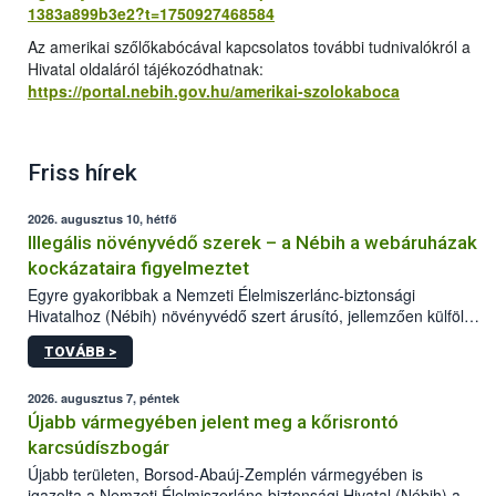
1383a899b3e2?t=1750927468584
Az amerikai szőlőkabócával kapcsolatos további tudnivalókról a
Hivatal oldaláról tájékozódhatnak:
https://portal.nebih.gov.hu/amerikai-szolokaboca
Friss hírek
2026. augusztus 10, hétfő
Illegális növényvédő szerek – a Nébih a webáruházak
kockázataira figyelmeztet
Egyre gyakoribbak a Nemzeti Élelmiszerlánc-biztonsági
Hivatalhoz (Nébih) növényvédő szert árusító, jellemzően külföldi
honlapok kapcsán érkező bejelentések. Emellett az ilyen
TOVÁBB >
termékeket kínáló kéretlen online reklámok mennyisége is
számottevően megnövekedett az elmúlt időszakban. A Nébih
összegyűjtötte az illegális növényvédő szerek kapcsán
2026. augusztus 7, péntek
előforduló árulkodó jeleket, valamint a webáruházakból való
Újabb vármegyében jelent meg a kőrisrontó
vásárlás kockázatait.
karcsúdíszbogár
Újabb területen, Borsod-Abaúj-Zemplén vármegyében is
igazolta a Nemzeti Élelmiszerlánc-biztonsági Hivatal (Nébih) a