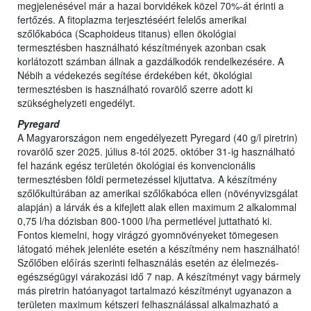
megjelenésével már a hazai borvidékek közel 70%-át érinti a
fertőzés. A fitoplazma terjesztéséért felelős amerikai
szőlőkabóca (Scaphoideus titanus) ellen ökológiai
termesztésben használható készítmények azonban csak
korlátozott számban állnak a gazdálkodók rendelkezésére. A
Nébih a védekezés segítése érdekében két, ökológiai
termesztésben is használható rovarölő szerre adott ki
szükséghelyzeti engedélyt.
Pyregard
A Magyarországon nem engedélyezett Pyregard (40 g/l piretrin)
rovarölő szer 2025. július 8-tól 2025. október 31-ig használható
fel hazánk egész területén ökológiai és konvencionális
termesztésben földi permetezéssel kijuttatva. A készítmény
szőlőkultúrában az amerikai szőlőkabóca ellen (növényvizsgálat
alapján) a lárvák és a kifejlett alak ellen maximum 2 alkalommal
0,75 l/ha dózisban 800-1000 l/ha permetlével juttatható ki.
Fontos kiemelni, hogy virágzó gyomnövényeket tömegesen
látogató méhek jelenléte esetén a készítmény nem használható!
Szőlőben előírás szerinti felhasználás esetén az élelmezés-
egészségügyi várakozási idő 7 nap. A készítményt vagy bármely
más piretrin hatóanyagot tartalmazó készítményt ugyanazon a
területen maximum kétszeri felhasználással alkalmazható a