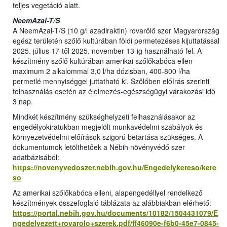
teljes vegetáció alatt.
NeemAzal-T/S
A NeemAzal-T/S (10 g/l azadiraktin) rovarölő szer Magyarország
egész területén szőlő kultúrában földi permetezéses kijuttatással
2025. július 17-től 2025. november 13-ig használható fel. A
készítmény szőlő kultúrában amerikai szőlőkabóca ellen
maximum 2 alkalommal 3,0 l/ha dózisban, 400-800 l/ha
permetlé mennyiséggel juttatható ki. Szőlőben előírás szerinti
felhasználás esetén az élelmezés-egészségügyi várakozási idő
3 nap.
Mindkét készítmény szükséghelyzeti felhasználásakor az
engedélyokiratukban megjelölt munkavédelmi szabályok és
környezetvédelmi előírások szigorú betartása szükséges. A
dokumentumok letölthetőek a Nébih növényvédő szer
adatbázisából:
https://novenyvedoszer.nebih.gov.hu/Engedelykereso/kere
so
Az amerikai szőlőkabóca elleni, alapengedéllyel rendelkező
készítmények összefoglaló táblázata az alábbiakban elérhető:
https://portal.nebih.gov.hu/documents/10182/1504431079/E
ngedelyezett+rovarolo+szerek.pdf/ff46090e-f6b0-45e7-0845-