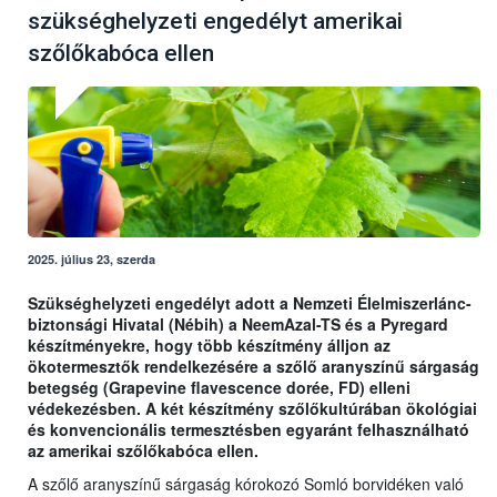
szükséghelyzeti engedélyt amerikai
szőlőkabóca ellen
2025. július 23, szerda
Szükséghelyzeti engedélyt adott a Nemzeti Élelmiszerlánc-
biztonsági Hivatal (Nébih) a NeemAzal-TS és a Pyregard
készítményekre, hogy több készítmény álljon az
ökotermesztők rendelkezésére a szőlő aranyszínű sárgaság
betegség (Grapevine flavescence dorée, FD) elleni
védekezésben. A két készítmény szőlőkultúrában ökológiai
és konvencionális termesztésben egyaránt felhasználható
az amerikai szőlőkabóca ellen.
A szőlő aranyszínű sárgaság kórokozó Somló borvidéken való