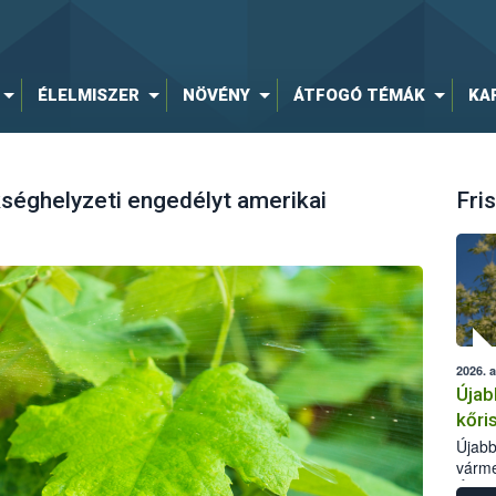
ÉLELMISZER
NÖVÉNY
ÁTFOGÓ TÉMÁK
KA
kséghelyzeti engedélyt amerikai
Fris
2026. 
Újab
kőri
Újabb
várme
Élelm