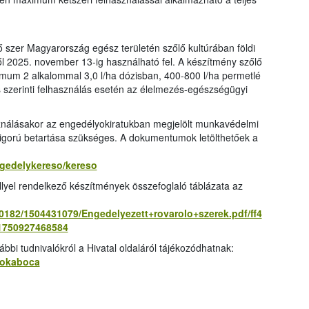
ő szer Magyarország egész területén szőlő kultúrában földi
től 2025. november 13-ig használható fel. A készítmény szőlő
mum 2 alkalommal 3,0 l/ha dózisban, 400-800 l/ha permetlé
s szerinti felhasználás esetén az élelmezés-egészségügyi
ználásakor az engedélyokiratukban megjelölt munkavédelmi
zigorú betartása szükséges. A dokumentumok letölthetőek a
ngedelykereso/kereso
llyel rendelkező készítmények összefoglaló táblázata az
10182/1504431079/Engedelyezett+rovarolo+szerek.pdf/ff4
1750927468584
bbi tudnivalókról a Hivatal oldaláról tájékozódhatnak:
olokaboca