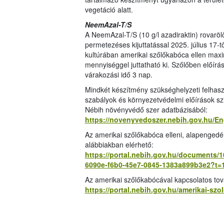
vegetáció alatt.
NeemAzal-T/S
A NeemAzal-T/S (10 g/l azadiraktin) rovaröl
permetezéses kijuttatással 2025. július 17-
kultúrában amerikai szőlőkabóca ellen maxi
mennyiséggel juttatható ki. Szőlőben előírá
várakozási idő 3 nap.
Mindkét készítmény szükséghelyzeti felhas
szabályok és környezetvédelmi előírások s
Nébih növényvédő szer adatbázisából:
https://novenyvedoszer.nebih.gov.hu/E
Az amerikai szőlőkabóca elleni, alapengedé
alábbiakban elérhető:
https://portal.nebih.gov.hu/documents/
6090e-f6b0-45e7-0845-1383a899b3e2?t=
Az amerikai szőlőkabócával kapcsolatos tová
https://portal.nebih.gov.hu/amerikai-sz