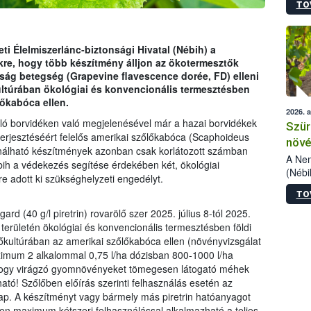
TO
kőris
jelen
talál
azono
i Élelmiszerlánc-biztonsági Hivatal (Nébih) a
folyta
re, hogy több készítmény álljon az ökotermesztők
intéz
ság betegség (Grapevine flavescence dorée, FD) elleni
össze
ltúrában ökológiai és konvencionális termesztésben
érdek
lőkabóca ellen.
2026. 
ó borvidéken való megjelenésével már a hazai borvidékek
Szür
 terjesztéséért felelős amerikai szőlőkabóca (Scaphoideus
növé
ználható készítmények azonban csak korlátozott számban
szől
A Nem
ih a védekezés segítése érdekében két, ökológiai
(Nébi
e adott ki szükséghelyzeti engedélyt.
Klart
TO
módos
egész
 (40 g/l piretrin) rovarölő szer 2025. július 8-tól 2025.
felha
területén ökológiai és konvencionális termesztésben földi
célja
őkultúrában az amerikai szőlőkabóca ellen (növényvizsgálat
lehet
 maximum 2 alkalommal 0,75 l/ha dózisban 800-1000 l/ha
Az Or
i, hogy virágzó gyomnövényeket tömegesen látogató méhek
felha
tó! Szőlőben előírás szerinti felhasználás esetén az
terme
ap. A készítményt vagy bármely más piretrin hatóanyagot
en maximum kétszeri felhasználással alkalmazható a teljes