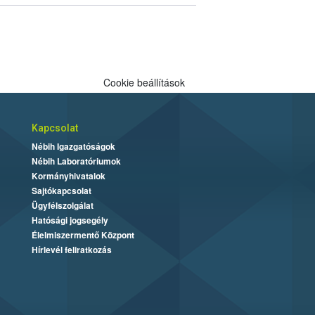
Cookie beállítások
Kapcsolat
Nébih Igazgatóságok
Nébih Laboratóriumok
Kormányhivatalok
Sajtókapcsolat
Ügyfélszolgálat
Hatósági jogsegély
Élelmiszermentő Központ
Hírlevél feliratkozás