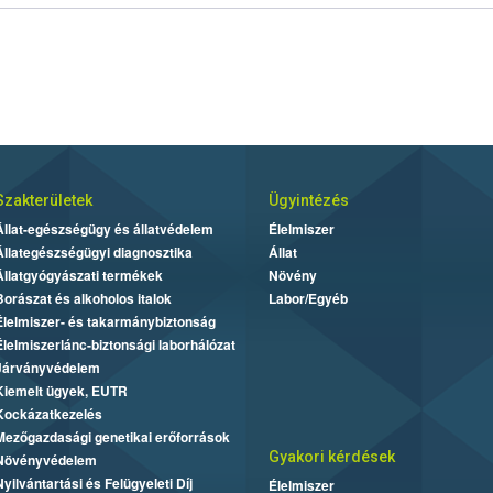
Szakterületek
Ügyintézés
Állat-egészségügy és állatvédelem
Élelmiszer
Állategészségügyi diagnosztika
Állat
Állatgyógyászati termékek
Növény
Borászat és alkoholos italok
Labor/Egyéb
Élelmiszer- és takarmánybiztonság
Élelmiszerlánc-biztonsági laborhálózat
Járványvédelem
Kiemelt ügyek, EUTR
Kockázatkezelés
Mezőgazdasági genetikai erőforrások
Gyakori kérdések
Növényvédelem
Nyilvántartási és Felügyeleti Díj
Élelmiszer