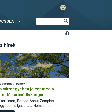
PCSOLAT
s hírek
augusztus 7, péntek
b vármegyében jelent meg a
srontó karcsúdíszbogár
 területen, Borsod-Abaúj-Zemplén
gyében is igazolta a Nemzeti
iszerlánc-biztonsági Hivatal (Nébih) a