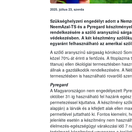
2025. július 23, szerda
Szükséghelyzeti engedélyt adott a Nemzet
NeemAzal-TS és a Pyregard készítmények
rendelkezésére a szőlő aranyszínű sárga
védekezésben. A két készítmény szőlőku
egyaránt felhasználható az amerikai sző
A szőlő aranyszínű sárgaság kórokozó Soml
közel 70%-át érinti a fertőzés. A fitoplazma
titanus) ellen ökológiai termesztésben has
állnak a gazdálkodók rendelkezésére. A Néb
termesztésben is használható rovarölő szerr
Pyregard
A Magyarországon nem engedélyezett Pyregard
október 31-ig használható fel hazánk egész 
permetezéssel kijuttatva. A készítmény szől
alapján) a lárvák és a kifejlett alak ellen
permetlével juttatható ki. Fontos kiemeln
jelenléte esetén a készítmény nem használha
élelmezés-egészségügyi várakozási idő 7 n
tartalmazó készítményt ugyanazon a terület