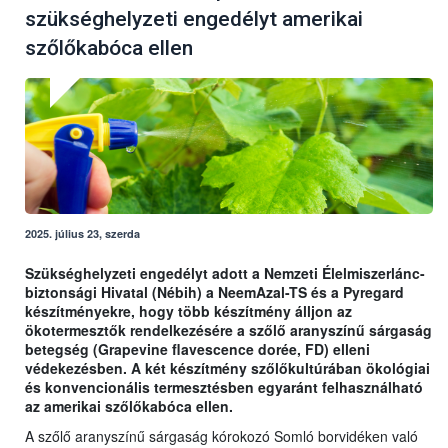
szükséghelyzeti engedélyt amerikai
szőlőkabóca ellen
2025. július 23, szerda
Szükséghelyzeti engedélyt adott a Nemzeti Élelmiszerlánc-
biztonsági Hivatal (Nébih) a NeemAzal-TS és a Pyregard
készítményekre, hogy több készítmény álljon az
ökotermesztők rendelkezésére a szőlő aranyszínű sárgaság
betegség (Grapevine flavescence dorée, FD) elleni
védekezésben. A két készítmény szőlőkultúrában ökológiai
és konvencionális termesztésben egyaránt felhasználható
az amerikai szőlőkabóca ellen.
A szőlő aranyszínű sárgaság kórokozó Somló borvidéken való