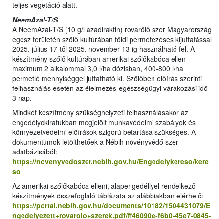
teljes vegetáció alatt.
NeemAzal-T/S
A NeemAzal-T/S (10 g/l azadiraktin) rovarölő szer Magyarország
egész területén szőlő kultúrában földi permetezéses kijuttatással
2025. július 17-től 2025. november 13-ig használható fel. A
készítmény szőlő kultúrában amerikai szőlőkabóca ellen
maximum 2 alkalommal 3,0 l/ha dózisban, 400-800 l/ha
permetlé mennyiséggel juttatható ki. Szőlőben előírás szerinti
felhasználás esetén az élelmezés-egészségügyi várakozási idő
3 nap.
Mindkét készítmény szükséghelyzeti felhasználásakor az
engedélyokiratukban megjelölt munkavédelmi szabályok és
környezetvédelmi előírások szigorú betartása szükséges. A
dokumentumok letölthetőek a Nébih növényvédő szer
adatbázisából:
https://novenyvedoszer.nebih.gov.hu/Engedelykereso/kere
so
Az amerikai szőlőkabóca elleni, alapengedéllyel rendelkező
készítmények összefoglaló táblázata az alábbiakban elérhető:
https://portal.nebih.gov.hu/documents/10182/1504431079/E
ngedelyezett+rovarolo+szerek.pdf/ff46090e-f6b0-45e7-0845-