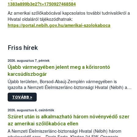
1383a899b3e2?t=1750927468584
Az amerikai szőlőkabócával kapcsolatos további tudnivalókról a
Hivatal oldaláról tájékozódhatnak:
https://portal.nebih.gov.hu/amerikai-szolokaboca
Friss hírek
2026. augusztus 7, péntek
Újabb vármegyében jelent meg a kőrisrontó
karcsúdíszbogár
Újabb területen, Borsod-Abaúj-Zemplén vármegyében is
igazolta a Nemzeti Élelmiszerlánc-biztonsági Hivatal (Nébih) a
kőrisrontó karcsúdíszbogár (Agrilus planipennis) jelenlétét. A
TOVÁBB >
kártevőt nem csak színcsapdában találták meg, de már fertőzött
fában is azonosították. A növényvédelmi szakemberek folytatják
az intenzív felderítést, emellett az intézkedéseket a szlovák
2026. augusztus 6, csütörtök
hatósággal is összehangolják a terjedés megállítása érdekében.
Szüret után is alkalmazható három növényvédő szer
az amerikai szőlőkabóca ellen
A Nemzeti Élelmiszerlánc-biztonsági Hivatal (Nébih) három
növényvédő szer – Decis Forte, Klartan 24 EW, Oroganic –