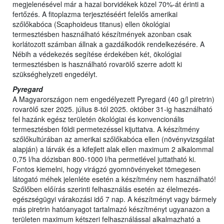
megjelenésével már a hazai borvidékek közel 70%-át érinti a
fertőzés. A fitoplazma terjesztéséért felelős amerikai
szőlőkabóca (Scaphoideus titanus) ellen ökológiai
termesztésben használható készítmények azonban csak
korlátozott számban állnak a gazdálkodók rendelkezésére. A
Nébih a védekezés segítése érdekében két, ökológiai
termesztésben is használható rovarölő szerre adott ki
szükséghelyzeti engedélyt.
Pyregard
A Magyarországon nem engedélyezett Pyregard (40 g/l piretrin)
rovarölő szer 2025. július 8-tól 2025. október 31-ig használható
fel hazánk egész területén ökológiai és konvencionális
termesztésben földi permetezéssel kijuttatva. A készítmény
szőlőkultúrában az amerikai szőlőkabóca ellen (növényvizsgálat
alapján) a lárvák és a kifejlett alak ellen maximum 2 alkalommal
0,75 l/ha dózisban 800-1000 l/ha permetlével juttatható ki.
Fontos kiemelni, hogy virágzó gyomnövényeket tömegesen
látogató méhek jelenléte esetén a készítmény nem használható!
Szőlőben előírás szerinti felhasználás esetén az élelmezés-
egészségügyi várakozási idő 7 nap. A készítményt vagy bármely
más piretrin hatóanyagot tartalmazó készítményt ugyanazon a
területen maximum kétszeri felhasználással alkalmazható a