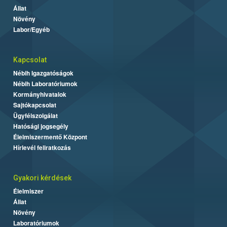
Állat
Növény
Labor/Egyéb
Kapcsolat
Nébih Igazgatóságok
Nébih Laboratóriumok
Kormányhivatalok
Sajtókapcsolat
Ügyfélszolgálat
Hatósági jogsegély
Élelmiszermentő Központ
Hírlevél feliratkozás
Gyakori kérdések
Élelmiszer
Állat
Növény
Laboratóriumok