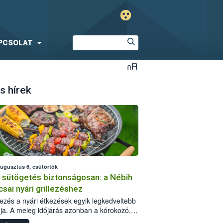
PCSOLAT
s hírek
augusztus 6, csütörtök
i sütögetés biztonságosan: a Nébih
csai nyári grillezéshez
llezés a nyári étkezések egyik legkedveltebb
ja. A meleg időjárás azonban a kórokozó,
st okozó baktériumok gyorsabb