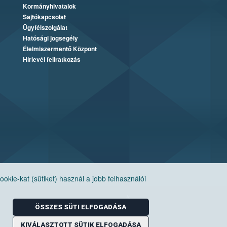
Kormányhivatalok
Sajtókapcsolat
Ügyfélszolgálat
Hatósági jogsegély
Élelmiszermentő Központ
Hírlevél feliratkozás
ie-kat (sütiket) használ a jobb felhasználói
ÖSSZES SÜTI ELFOGADÁSA
KIVÁLASZTOTT SÜTIK ELFOGADÁSA