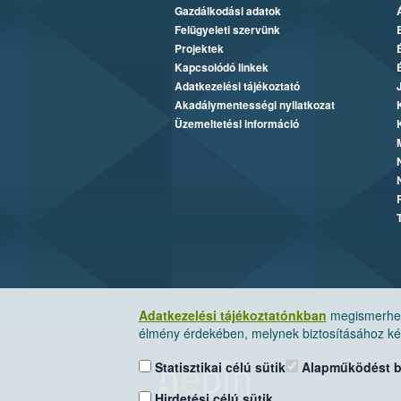
Gazdálkodási adatok
Felügyeleti szervünk
Projektek
Kapcsolódó linkek
Adatkezelési tájékoztató
Akadálymentességi nyilatkozat
Üzemeltetési információ
Adatkezelési tájékoztatónkban
megismerheti
élmény érdekében, melynek biztosításához kér
Statisztikai célú sütik
Alapműködést biz
Hirdetési célú sütik