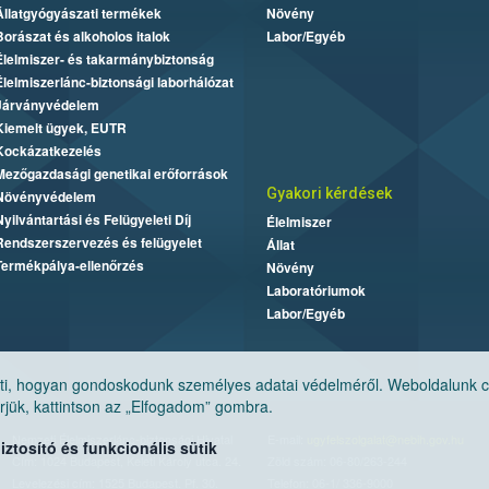
Állatgyógyászati termékek
Növény
Borászat és alkoholos italok
Labor/Egyéb
Élelmiszer- és takarmánybiztonság
Élelmiszerlánc-biztonsági laborhálózat
Járványvédelem
Kiemelt ügyek, EUTR
Kockázatkezelés
Mezőgazdasági genetikai erőforrások
Gyakori kérdések
Növényvédelem
Nyilvántartási és Felügyeleti Díj
Élelmiszer
Rendszerszervezés és felügyelet
Állat
Termékpálya-ellenőrzés
Növény
Laboratóriumok
Labor/Egyéb
, hogyan gondoskodunk személyes adatai védelméről. Weboldalunk cook
jük, kattintson az „Elfogadom” gombra.
Nemzeti Élelmiszerlánc-biztonsági Hivatal
E-mail:
ugyfelszolgalat@nebih.gov.hu
tosító és funkcionális sütik
Cím: 1024 Budapest, Keleti Károly utca. 24.
Zöld szám: 06-80/263-244
Levelezési cím: 1525 Budapest. Pf. 30.
Telefon: 06-1/ 336-9000