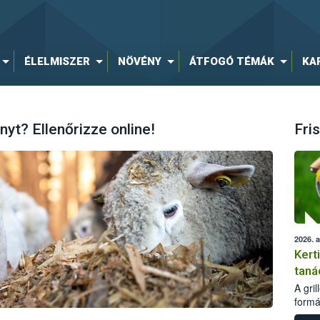
ÉLELMISZER
NÖVÉNY
ÁTFOGÓ TÉMÁK
KA
t? Ellenőrizze online!
Fris
2026. 
Kert
taná
A gri
formá
romlá