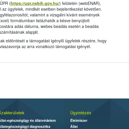
 ÜPR (
https://upr.nebih.gov.hu/
) felületén (webENAR),
el az ügyfelek, mindkét esetben bejelentkezést követően.
gyfélazonosítót, valamint a vizsgálni kívánt események
Excel) formátumban listázhatók a késve benyújtott
a postára adás dátuma, webes beadás esetén a beadás
számításának alapját.
k eldöntését a támogatást igénylő ügyfelek részére, hogy
visszavonja az arra vonatkozó támogatási igényét.
Szakterületek
Ügyintézés
Állat-egészségügy és állatvédelem
Élelmiszer
Állategészségügyi diagnosztika
Állat