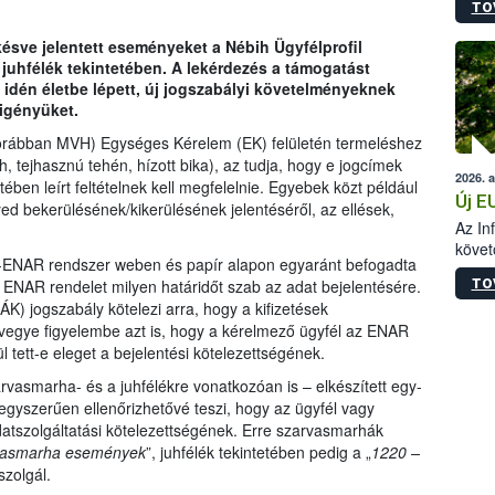
TO
szapo
sütög
 késve jelentett eseményeket a Nébih Ügyfélprofil
techni
uhfélék tekintetében. A lekérdezés a támogatást
alapa
 idén életbe lépett, új jogszabályi követelményeknek
higié
igényüket.
hőkez
tárol
korábban MVH) Egységes Kérelem (EK) felületén termeléshez
Hivat
, tejhasznú tehén, hízott bika), az tudja, hogy e jogcímek
2026. 
a biz
ben leírt feltételnek kell megfelelnie. Egyebek közt például
Új E
d bekerülésének/kikerülésének jelentéséről, az ellések,
Az In
követ
R-ENAR rendszer weben és papír alapon egyaránt befogadta
szere
TO
tt ENAR rendelet milyen határidőt szab az adat bejelentésére.
K) jogszabály kötelezi arra, hogy a kifizetések
vegye figyelembe azt is, hogy a kérelmező ügyfél az ENAR
 tett-e eleget a bejelentési kötelezettségének.
rvasmarha- és a juhfélékre vonatkozóan is – elkészített egy-
egyszerűen ellenőrizhetővé teszi, hogy az ügyfél vagy
adatszolgáltatási kötelezettségének. Erre szarvasmarhák
arvasmarha események
”, juhfélék tekintetében pedig a „
1220 –
szolgál.