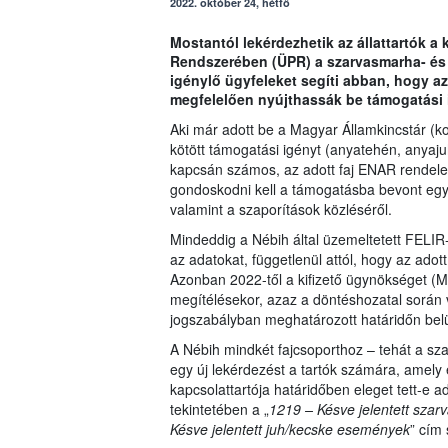
2022. október 24, hétfő
Mostantól lekérdezhetik az állattartók a
Rendszerében (ÜPR) a szarvasmarha- és j
igénylő ügyfeleket segíti abban, hogy az
megfelelően nyújthassák be támogatási 
Aki már adott be a Magyar Államkincstár (
kötött támogatási igényt (anyatehén, anyajuh
kapcsán számos, az adott faj ENAR rendeleté
gondoskodni kell a támogatásba bevont egye
valamint a szaporítások közléséről.
Mindeddig a Nébih által üzemeltetett FELI
az adatokat, függetlenül attól, hogy az ado
Azonban 2022-től a kifizető ügynökséget (MÁ
megítélésekor, azaz a döntéshozatal során 
jogszabályban meghatározott határidőn belül
A Nébih mindkét fajcsoporthoz – tehát a sza
egy új lekérdezést a tartók számára, amely 
kapcsolattartója határidőben eleget tett-e 
tekintetében a „
1219 – Késve jelentett sz
Késve jelentett juh/kecske események
” cím 