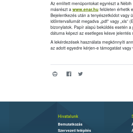
Az említett menüpontokat egyrészt a Nébih
másrészt a
www.enar.hu
felületen érhetik 
Bejelentkezés után a tenyészetkódot vagy ü
időintervallumát megadva „pdf” vagy „xls” (
bizonylatok. Papír alapú beküldés esetén 
dátuma képezi az esetleges késve jelentés 
A lekérdezések használata megkönnyíti anna
az adott egyedre kérjen-e támogatást vagy 
Hivatalunk
Bemutatkozás
Szervezeti felépítés