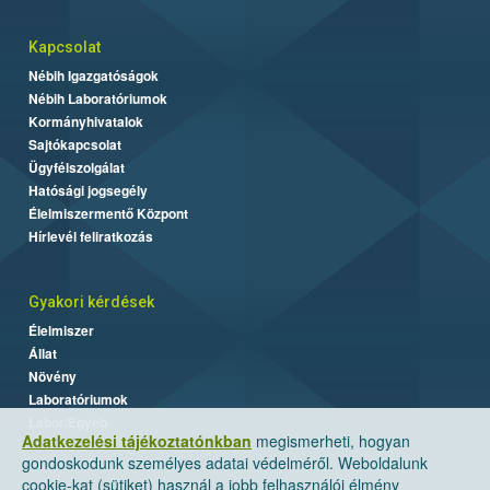
Kapcsolat
Nébih Igazgatóságok
Nébih Laboratóriumok
Kormányhivatalok
Sajtókapcsolat
Ügyfélszolgálat
Hatósági jogsegély
Élelmiszermentő Központ
Hírlevél feliratkozás
Gyakori kérdések
Élelmiszer
Állat
Növény
Laboratóriumok
Labor/Egyéb
Adatkezelési tájékoztatónkban
megismerheti, hogyan
gondoskodunk személyes adatai védelméről. Weboldalunk
cookie-kat (sütiket) használ a jobb felhasználói élmény