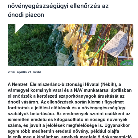
növényegészségügyi ellenőrzés az
ónodi piacon
2026. április 21, kedd
A Nemzeti Élelmiszerlánc-biztonsági Hivatal (Nébih), a
vármegyei kormányhivatal és a NAV munkatársai áprilisban
ellenőrizték a kertészeti szaporítóanyagok árusítását az
ónodi vásáron. Az ellenőrzések során kiemelt figyelmet
fordítottak a jelölési előírások és a növényegészségügyi
szabályok betartására. Az eredmények szerint csökkent az
ismeretlen eredetű és kifogásolható minőségű növények
száma, és javult a jelölések megfelelősége is. Ugyanakkor
egyre több mediterrán eredetű növény, például olajfa
jelenik meg a kínálatban, amelyek megfelelő dokumentáció