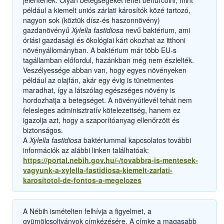
jelentenek. Olyan betegségeket lehet behurcolni, mint
például a kiemelt uniós zárlati károsítók közé tartozó,
nagyon sok (köztük dísz-és haszonnövény)
gazdanövényű
Xylella fastidiosa
nevű baktérium, ami
óriási gazdasági és ökológiai kárt okozhat az itthoni
növényállományban. A baktérium már több EU-s
tagállamban előfordul, hazánkban még nem észlelték.
Veszélyessége abban van, hogy egyes növényeken
például az olajfán, akár egy évig is tünetmentes
maradhat, így a látszólag egészséges növény is
hordozhatja a betegséget. A növényútlevél tehát nem
felesleges adminisztratív kötelezettség, hanem ez
igazolja azt, hogy a szaporítóanyag ellenőrzött és
biztonságos.
A
Xylella fastidiosa
baktériummal kapcsolatos további
információk az alábbi linken találhatóak:
https://portal.nebih.gov.hu/-/tovabbra-is-mentesek-
vagyunk-a-xylella-fastidiosa-kiemelt-zarlati-
karositotol-de-fontos-a-megelozes
A Nébih ismételten felhívja a figyelmet, a
gyümölcsoltványok címkézésére. A címke a magasabb