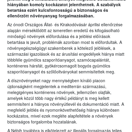
hiányában komoly kockázatot jelenthetnek. A szabályok
betartása ezért kulcsfontosságú a biztonságos és
ellenőrzött növényanyag forgalmazásában.
Az ónodi Országos Állat- és Kirakodóvásár áprilisi ellenőrzése
alapján mérséklődött az ismeretlen eredetű és kifogásolható
minőségű növények előfordulása és a jelölési előírások
betartása is javult, problémák azonban most is előfordultak. A
növényegészségügyi szakemberek a kötelező jelölések, a
származási igazolások és az árusítási engedélyek hiánya miatt
többféle gyümölcs szaporítóanyagot, szamócapalántát,
konténeres hársfát, gyökércsomagolt bogyós gyümölcs
szaporítóanyagot és szőlőoltványokat semmisítettek meg.
A dísznövényeket nagy mennyiségben kínáló piacon
újdonságként megjelentek a mediterrán származású,
melegigényes konténeres növények, jellemzően olajfák,
amelyek közül több nagy értékű példányt is meg kellett
semmisíteni a hiányos növényútlevél és dokumentáció miatt. A
megfelelő jelölés és nyomonkövethetőség hiánya különösen
kockázatos, mivel ezek megléte alapfeltétele a növények
biztonságos forgalomba hozatalának.
A Nébih továbbra is elkötelezett az illegális forgalmazás teljes