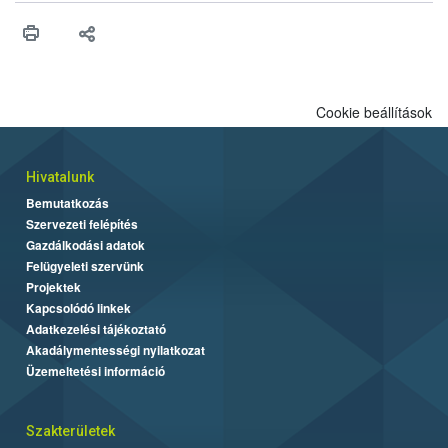
védekezésre. Az Oroganic készítmény kis kiszerelésben kiskerti
felhasználók számára is elérhető és ökológiai termesztésben is
engedélyezett.
Cookie beállítások
Hivatalunk
Bemutatkozás
Szervezeti felépítés
Gazdálkodási adatok
Felügyeleti szervünk
Projektek
Kapcsolódó linkek
Adatkezelési tájékoztató
Akadálymentességi nyilatkozat
Üzemeltetési információ
Szakterületek