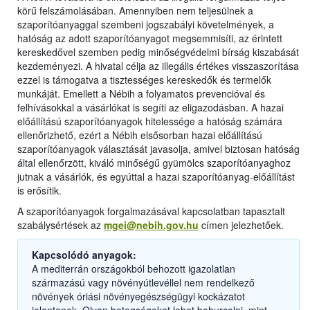
körű felszámolásában. Amennyiben nem teljesülnek a
szaporítóanyaggal szembeni jogszabályi követelmények, a
hatóság az adott szaporítóanyagot megsemmisíti, az érintett
kereskedővel szemben pedig minőségvédelmi bírság kiszabását
kezdeményezi. A hivatal célja az illegális értékes visszaszorítása
ezzel is támogatva a tisztességes kereskedők és termelők
munkáját. Emellett a Nébih a folyamatos prevencióval és
felhívásokkal a vásárlókat is segíti az eligazodásban. A hazai
előállítású szaporítóanyagok hitelessége a hatóság számára
ellenőrizhető, ezért a Nébih elsősorban hazai előállítású
szaporítóanyagok választását javasolja, amivel biztosan hatóság
által ellenőrzött, kiváló minőségű gyümölcs szaporítóanyaghoz
jutnak a vásárlók, és egyúttal a hazai szaporítóanyag-előállítást
is erősítik.
A szaporítóanyagok forgalmazásával kapcsolatban tapasztalt
szabálysértések az
mgei@nebih.gov.hu
címen jelezhetőek.
Kapcsolódó anyagok:
A mediterrán országokból behozott igazolatlan
származású vagy növényútlevéllel nem rendelkező
növények óriási növényegészségügyi kockázatot