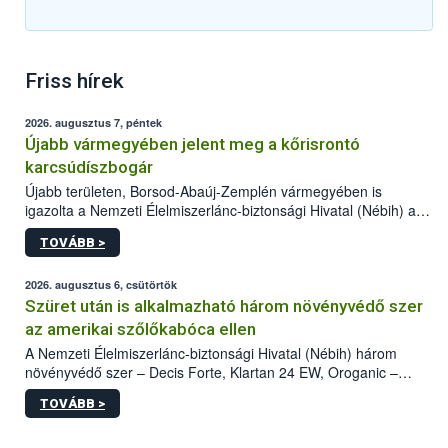
Friss hírek
2026. augusztus 7, péntek
Újabb vármegyében jelent meg a kőrisrontó
karcsúdíszbogár
Újabb területen, Borsod-Abaúj-Zemplén vármegyében is
igazolta a Nemzeti Élelmiszerlánc-biztonsági Hivatal (Nébih) a
kőrisrontó karcsúdíszbogár (Agrilus planipennis) jelenlétét. A
TOVÁBB >
kártevőt nem csak színcsapdában találták meg, de már fertőzött
fában is azonosították. A növényvédelmi szakemberek folytatják
az intenzív felderítést, emellett az intézkedéseket a szlovák
2026. augusztus 6, csütörtök
hatósággal is összehangolják a terjedés megállítása érdekében.
Szüret után is alkalmazható három növényvédő szer
az amerikai szőlőkabóca ellen
A Nemzeti Élelmiszerlánc-biztonsági Hivatal (Nébih) három
növényvédő szer – Decis Forte, Klartan 24 EW, Oroganic –
engedélyokiratát módosította, így azok a szüretet követően,
TOVÁBB >
egészen a vesszőérettség (BBCH 91) stádiumáig
felhasználhatóak a szőlőben. A kiterjesztések célja, hogy a korai
érésű szőlőkben is legyen lehetőség a károsító elleni további