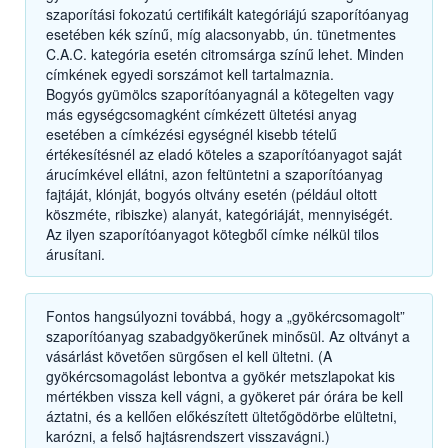
szaporítási fokozatú certifikált kategóriájú szaporítóanyag
esetében kék színű, míg alacsonyabb, ún. tünetmentes
C.A.C. kategória esetén citromsárga színű lehet. Minden
címkének egyedi sorszámot kell tartalmaznia.
Bogyós gyümölcs szaporítóanyagnál a kötegelten vagy
más egységcsomagként címkézett ültetési anyag
esetében a címkézési egységnél kisebb tételű
értékesítésnél az eladó köteles a szaporítóanyagot saját
árucímkével ellátni, azon feltüntetni a szaporítóanyag
fajtáját, klónját, bogyós oltvány esetén (például oltott
köszméte, ribiszke) alanyát, kategóriáját, mennyiségét.
Az ilyen szaporítóanyagot kötegből címke nélkül tilos
árusítani.
Fontos hangsúlyozni továbbá, hogy a „gyökércsomagolt”
szaporítóanyag szabadgyökerűnek minősül. Az oltványt a
vásárlást követően sürgősen el kell ültetni. (A
gyökércsomagolást lebontva a gyökér metszlapokat kis
mértékben vissza kell vágni, a gyökeret pár órára be kell
áztatni, és a kellően előkészített ültetőgödörbe elültetni,
karózni, a felső hajtásrendszert visszavágni.)