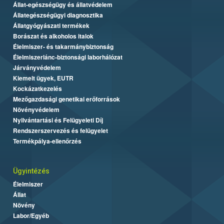
Állat-egészségügy és állatvédelem
Állategészségügyi diagnosztika
Állatgyógyászati termékek
Borászat és alkoholos italok
Élelmiszer- és takarmánybiztonság
Élelmiszerlánc-biztonsági laborhálózat
Járványvédelem
Kiemelt ügyek, EUTR
Kockázatkezelés
Mezőgazdasági genetikai erőforrások
Növényvédelem
Nyilvántartási és Felügyeleti Díj
Rendszerszervezés és felügyelet
Termékpálya-ellenőrzés
Ügyintézés
Élelmiszer
Állat
Növény
Labor/Egyéb