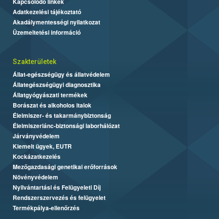
Kapcsolódó linkek
Adatkezelési tájékoztató
Akadálymentességi nyilatkozat
Üzemeltetési információ
Szakterületek
Állat-egészségügy és állatvédelem
Állategészségügyi diagnosztika
Állatgyógyászati termékek
Borászat és alkoholos italok
Élelmiszer- és takarmánybiztonság
Élelmiszerlánc-biztonsági laborhálózat
Járványvédelem
Kiemelt ügyek, EUTR
Kockázatkezelés
Mezőgazdasági genetikai erőforrások
Növényvédelem
Nyilvántartási és Felügyeleti Díj
Rendszerszervezés és felügyelet
Termékpálya-ellenőrzés