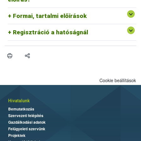
keszitmeny-webshop
).
velünk a kapcsolatot az
e-inspectorate@nebih.gov.hu
e-
mail címen!
*A 2019/6 EU rendelet 104. cikkének 5. bekezdése szerint
Formai, tartalmi előírások
A Nébih adatkezelési tájékoztatója az alábbi oldalon érhető
el:
http://portal.nebih.gov.hu/adatkezelesi-tajekoztato
Regisztráció a hatóságnál
Cookie beállítások
Hivatalunk
Bemutatkozás
Szervezeti felépítés
Gazdálkodási adatok
Felügyeleti szervünk
Projektek