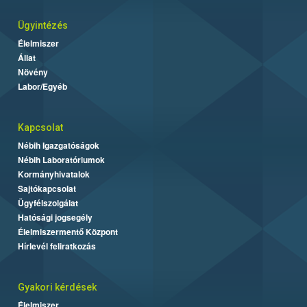
Ügyintézés
Élelmiszer
Állat
Növény
Labor/Egyéb
Kapcsolat
Nébih Igazgatóságok
Nébih Laboratóriumok
Kormányhivatalok
Sajtókapcsolat
Ügyfélszolgálat
Hatósági jogsegély
Élelmiszermentő Központ
Hírlevél feliratkozás
Gyakori kérdések
Élelmiszer