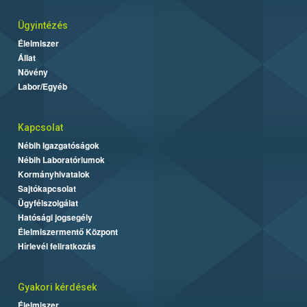
Ügyintézés
Élelmiszer
Állat
Növény
Labor/Egyéb
Kapcsolat
Nébih Igazgatóságok
Nébih Laboratóriumok
Kormányhivatalok
Sajtókapcsolat
Ügyfélszolgálat
Hatósági jogsegély
Élelmiszermentő Központ
Hírlevél feliratkozás
Gyakori kérdések
Élelmiszer