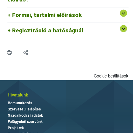
keszitmeny-webshop
).
velünk a kapcsolatot az
e-inspectorate@nebih.gov.hu
e-
mail címen!
*A 2019/6 EU rendelet 104. cikkének 5. bekezdése szerint
Formai, tartalmi előírások
A Nébih adatkezelési tájékoztatója az alábbi oldalon érhető
el:
http://portal.nebih.gov.hu/adatkezelesi-tajekoztato
Regisztráció a hatóságnál
Cookie beállítások
Hivatalunk
Bemutatkozás
Szervezeti felépítés
Gazdálkodási adatok
Felügyeleti szervünk
Projektek