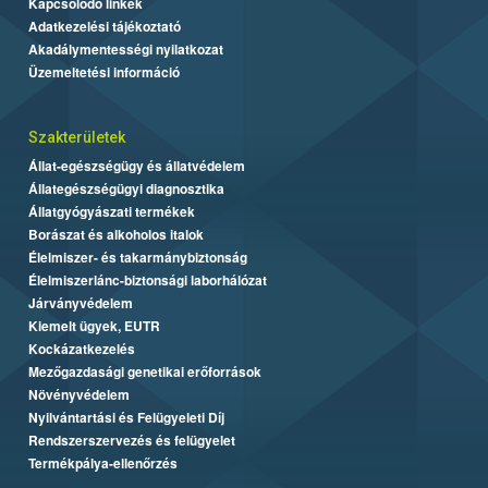
Kapcsolódó linkek
Adatkezelési tájékoztató
Akadálymentességi nyilatkozat
Üzemeltetési információ
Szakterületek
Állat-egészségügy és állatvédelem
Állategészségügyi diagnosztika
Állatgyógyászati termékek
Borászat és alkoholos italok
Élelmiszer- és takarmánybiztonság
Élelmiszerlánc-biztonsági laborhálózat
Járványvédelem
Kiemelt ügyek, EUTR
Kockázatkezelés
Mezőgazdasági genetikai erőforrások
Növényvédelem
Nyilvántartási és Felügyeleti Díj
Rendszerszervezés és felügyelet
Termékpálya-ellenőrzés