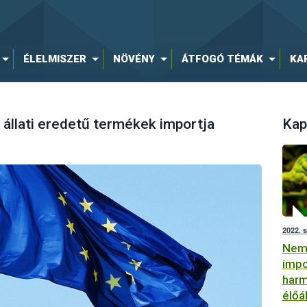
ÉLELMISZER
NÖVÉNY
ÁTFOGÓ TÉMÁK
KA
 állati eredetű termékek importja
Kap
2022. 
Nemz
impo
harm
élőá