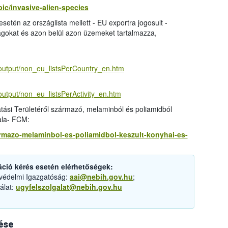
ic/invasive-alien-species
esetén az országlista mellett - EU exportra jogosult -
zágokat és azon belül azon üzemeket tartalmazza,
/output/non_eu_listsPerCountry_en.htm
output/non_eu_listsPerActivity_en.htm
ási Területéről származó, melaminból és poliamidból
ala- FCM:
zarmazo-melaminbol-es-poliamidbol-keszult-konyhai-es-
áció kérés esetén elérhetőségek:
tvédelmi Igazgatóság:
aai@nebih.gov.hu
;
álat:
ugyfelszolgalat@nebih.gov.hu
ése