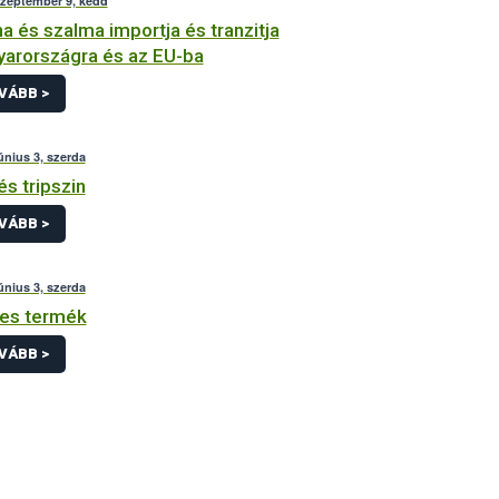
szeptember 9, kedd
a és szalma importja és tranzitja
arországra és az EU-ba
VÁBB >
únius 3, szerda
és tripszin
VÁBB >
únius 3, szerda
es termék
VÁBB >