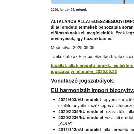
2020. január 24, péntek
ÁLTALÁNOS ÁLLATEGÉSZSÉGÜGYI IMPORT 
állati eredetű termékek behozatala sorá
előírásoknak kell megfelelniük. Ezek l
érvényesek, így hazánkban is.
Módosítva: 2025.09.09
Táékoztató az Európai Bizottág hivatalos ol
Élőállat, állati eredetű termék, mellékt
jogszabályi feltételei_2025.05.23
Vonatkozó jogszabályok:
EU harmonizált import bizonyít
2021/403/EU rendelet
- egyes szárazföl
szállítmányaihoz szükséges állategész
2020/2235/EU rendelet
- szárazföldi ál
2020/2236/EU rendelet
-víziállati ered
„AQUA”
2011/142/EU rendelet
- állati eredetű 