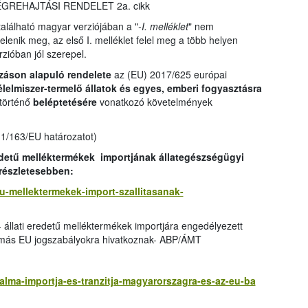
 VÉGREHAJTÁSI RENDELET 2a. cikk
lálható magyar verziójában a "
-I. melléklet
" nem
jelenik meg, az első I. melléklet felel meg a több helyen
rzióban jól szerepel.
záson alapuló rendelete
az (EU) 2017/625 európai
élelmiszer-termelő állatok és egyes, emberi fogyasztásra
 történő
beléptetésére
vonatkozó követelmények
11/163/EU határozatot)
edetű melléktermékek importjának állategészségügyi
 részletesebben:
etu-mellektermekek-import-szallitasanak-
- állati eredetű melléktermékek importjára engedélyezett
 más EU jogszabályokra hivatkoznak- ABP/ÁMT
zalma-importja-es-tranzitja-magyarorszagra-es-az-eu-ba