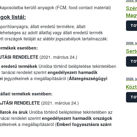
2025. 
 kapcsolatba kerülő anyagok (FCM, food contact material)
Szén
Magy
ok listái:
TO
orítóanyagra, állati eredetű termékre, állati
ehetséges az adott állatfaj vagy állati eredetű termék
t országok listáját az alábbi jogszabályok tartalmazzák:
2026. j
 termékek esetében:
Sert
AJTÁSI RENDELETE
(2021. március 24.)
TO
i eredetű termékek
Unióba történő beléptetése tekintetében
tanácsi rendelet szerint
engedélyezett harmadik
ei
jegyzékeinek a megállapításáról (
Állategészségügyi
2026. j
Közt
 állati termékek esetében:
TO
HAJTÁSI RENDELETE
(2021. március 24.)
llatok és áruk
Unióba történő beléptetése tekintetében az
ácsi rendelet szerint
engedélyezett harmadik országok
zékeinek a megállapításáról (
Emberi fogyasztásra szánt