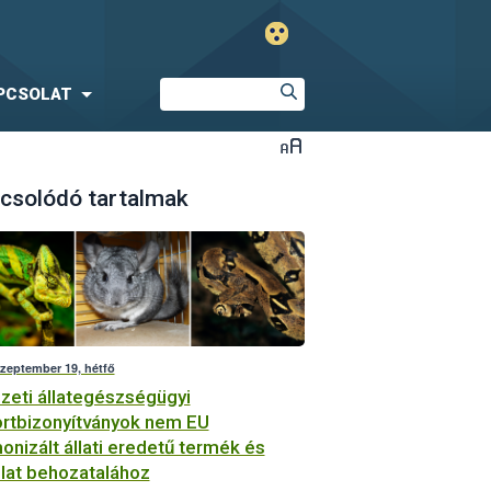
PCSOLAT
csolódó tartalmak
szeptember 19, hétfő
eti állategészségügyi
rtbizonyítványok nem EU
onizált állati eredetű termék és
llat behozatalához