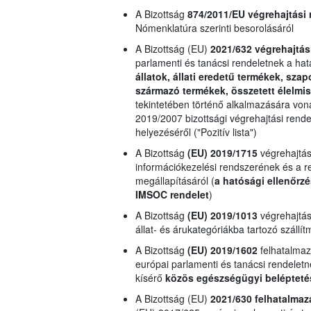
A Bizottság
874/2011/EU
végrehajtási 
Nómenklatúra szerinti besorolásáról
A Bizottság (EU)
2021/632 végrehajtás
parlamenti és tanácsi rendeletnek a ha
állatok, állati eredetű termékek, sza
származó termékek, összetett élelmi
tekintetében történő alkalmazására von
2019/2007 bizottsági végrehajtási rende
helyezéséről ("Pozitív lista")
A Bizottság
(EU) 2019/1715
végrehajtás
információkezelési rendszerének és a 
megállapításáról (
a hatósági ellenőrzé
IMSOC rendelet
)
A Bizottság
(EU) 2019/1013
végrehajtási
állat- és árukategóriákba tartozó szál
A Bizottság
(EU) 2019/1602
felhatalmaz
európai parlamenti és tanácsi rendeletne
kísérő
közös egészségügyi belépteté
A Bizottság (EU)
2021/630 felhatalmaz