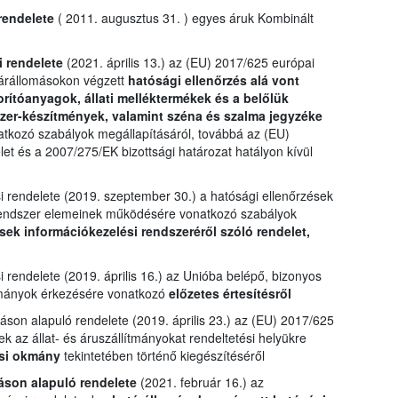
rendelete
( 2011. augusztus 31. ) egyes áruk Kombinált
i rendelete
(2021. április 13.) az (EU) 2017/625 európai
tárállomásokon végzett
hatósági ellenőrzés alá vont
porítóanyagok, állati melléktermékek és a belőlük
szer-készítmények, valamint széna és szalma jegyzéke
atkozó szabályok megállapításáról, továbbá az (EU)
let és a 2007/275/EK bizottsági határozat hatályon kívül
i rendelete (2019. szeptember 30.) a hatósági ellenőrzések
rendszer elemeinek működésére vonatkozó szabályok
sek információkezelési rendszeréről szóló rendelet,
 rendelete (2019. április 16.) az Unióba belépő, bizonyos
lítmányok érkezésére vonatkozó
előzetes értesítésről
áson alapuló rendelete (2019. április 23.) az (EU) 2017/625
k az állat- és áruszállítmányokat rendeltetési helyükre
si okmány
tekintetében történő kiegészítéséről
áson alapuló rendelete
(2021. február 16.) az