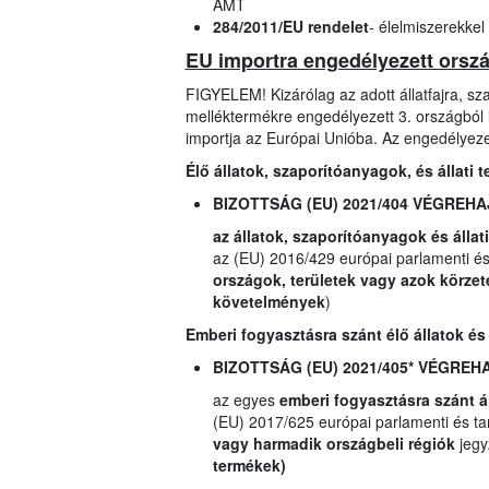
ÁMT
284/2011/EU rendelet
- élelmiszerekkel
EU importra engedélyezett ország
FIGYELEM! Kizárólag az adott állatfajra, szap
melléktermékre engedélyezett 3. országból l
importja az Európai Unióba. Az engedélyezet
Élő állatok, szaporítóanyagok, és állati
BIZOTTSÁG (EU) 2021/404 VÉGREH
az állatok, szaporítóanyagok és állat
az (EU) 2016/429 európai parlamenti és 
országok, területek vagy azok körzet
követelmények
)
Emberi fogyasztásra szánt élő állatok és
BIZOTTSÁG (EU) 2021/405* VÉGRE
az egyes
emberi fogyasztásra szánt á
(EU) 2017/625 európai parlamenti és tan
vagy harmadik országbeli régiók
jegy
termékek)