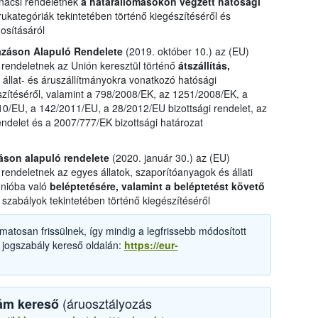
nácsi rendeletnek
a határállomásokon végzett hatósági
ukategóriák tekintetében történő kiegészítéséről és
osításáról
azáson Alapuló Rendelete
(2019. október 10.) az (EU)
 rendeletnek az Unión keresztül történő
átszállítás,
ó állat- és áruszállítmányokra vonatkozó hatósági
szítéséről, valamint a 798/2008/EK, az 1251/2008/EK, a
0/EU, a 142/2011/EU, a 28/2012/EU bizottsági rendelet, az
endelet és a 2007/777/EK bizottsági határozat
záson alapuló rendelete
(2020. január 30.) az (EU)
rendeletnek az egyes állatok, szaporítóanyagok és állati
Unióba való
beléptetésére, valamint a beléptetést követő
szabályok tekintetében történő kiegészítéséről
matosan frissülnek, így mindig a legfrissebb módosított
 jogszabály kereső oldalán:
https://eur-
(áruosztályozás
ám kereső