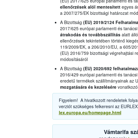
(EU) 2017/625 európai parlamenti és ta
ellenőrzések alól mentesített
egyes ár
a 2007/275/EK bizottsági határozat mód
A Bizottság
(EU) 2019/2124 Felhatalm
2017/625 európai parlamenti és tanácsi
átrakodás és továbbszállítás
alatt áll
ellenőrzések tekintetében történő kiegé
119/2009/EK, a 206/2010/EU, a 605/201
(EU) 2016/759 bizottsági végrehajtási r
módosításáról
A Bizottság
(EU) 2020/692 felhatalma
2016/429 európai parlamenti és tanácsi 
eredetű termékek szállítmányainak az 
mozgatására és kezelésére
vonatkozó 
Figyelem! A hivatkozott rendeletek folya
verziót szükséges felkeresni az EURLEX
lex.europa.eu/homepage.html
Vámtarifa sz