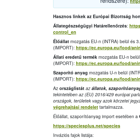
rendszere):
http
Hasznos linkek az Európai Bizottság ho
Állategészségügyi Határellenőrzés
:
https
control_en
Élőállat
mozgatás EU-n (INTRA) belül és 3.
(IMPORT):
https://ec.europa.eu/food/an
Állati eredetű termék
mozgatás EU-n belül
(IMPORT):
https://ec.europa.eu/food/a
Szaporító anyag
mozgatás U-n belül (INTR
(IMPORT):
https://ec.europa.eu/food/a
Az
országlistát
az
állatok, szaporítóanya
tekintetében az (EU) 2016/429 európai parl
országok, területek vagy azok körzetei jegy
végrehajtási rendelet
tartalmazza.
Élőállat, szaporítóanyag import esetében a
https://speciesplus.net/species
Inváziós fajok listája: