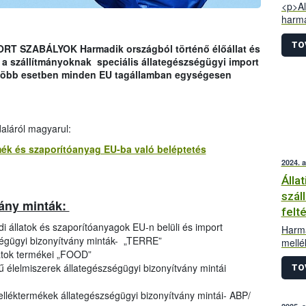
<p>Al
harma
termé
egysé
TO
SZABÁLYOK Harmadik országból történő élőállat és
élő á
n a szállítmányoknak speciális állategészségügyi import
azonb
egtöbb esetben minden EU tagállamban egységesen
behoz
tagál
hogy 
enged
daláról magyarul:
harmo
Ezek 
ermék és szaporítóanyag EU-ba való beléptetés
nyomt
2024. 
Álla
szál
vány minták:
felt
di állatok és szaporítóanyagok EU-n belüli és import
Harma
ségügyi bizonyítvány minták- „TERRE”
mellé
latok termékei „FOOD”
száll
etű élelmiszerek állategészségügyi bizonyítvány mintái
impor
TO
melléktermékek állategészségügyi bizonyítvány mintái- ABP/