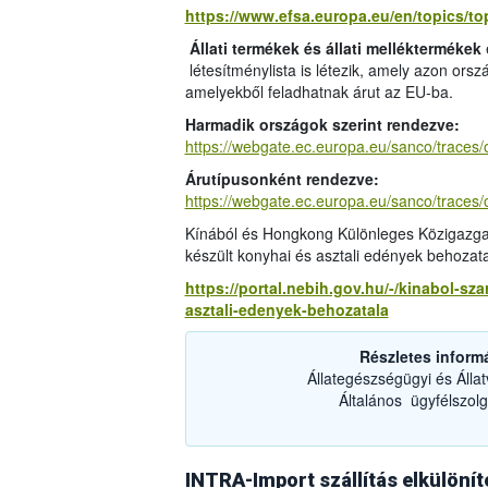
https://www.efsa.europa.eu/en/topics/top
Állati termékek és állati melléktermékek
létesítménylista is létezik, amely azon ors
amelyekből feladhatnak árut az EU-ba.
Harmadik országok szerint rendezve:
https://webgate.ec.europa.eu/sanco/traces
Árutípusonként rendezve:
https://webgate.ec.europa.eu/sanco/traces/
Kínából és Hongkong Különleges Közigazgat
készült konyhai és asztali edények behozat
https://portal.nebih.gov.hu/-/kinabol-s
asztali-edenyek-behozatala
Részletes inform
Állategészségügyi és Álla
Általános ügyfélszolg
INTRA-Import szállítás elkülönít