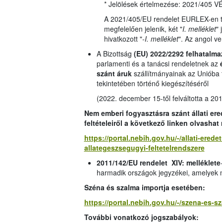
* Jelölések értelmezése: 2021/405
A 2021/405/EU rendelet EURLEX-en ta
megfelelően jelenik, két "
I. melléklet
" 
hivatkozott "
-I. melléklet
". Az angol ve
A Bizottság
(EU) 2022/2292 felhatalma
parlamenti és a tanácsi rendeletnek az
szánt áruk
szállítmányainak az Unióba
tekintetében történő kiegészítéséről
(2022. december 15-től felváltotta a 20
Nem emberi fogyasztásra szánt állati er
feltételeiről a következő linken olvashat
https://portal.nebih.gov.hu/-/allati-ered
allategeszsegugyi-feltetelrendszere
2011/142/EU rendelet XIV: melléklete
harmadik országok jegyzékei, amelyek
Széna és szalma importja esetében:
https://portal.nebih.gov.hu/-/szena-es-s
További vonatkozó jogszabályok: