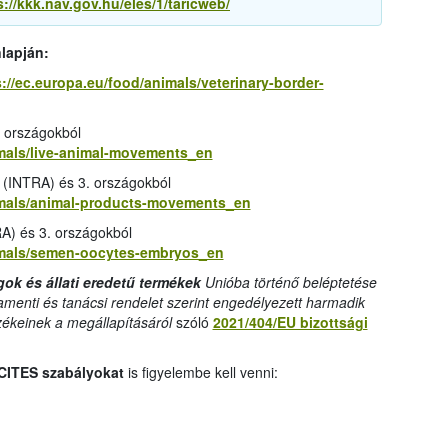
s://kkk.nav.gov.hu/eles/1/taricweb/
nlapján:
://ec.europa.eu/food/animals/veterinary-border-
 országokból
imals/live-animal-movements_en
 (INTRA) és 3. országokból
nimals/animal-products-movements_en
A) és 3. országokból
nimals/semen-oocytes-embryos_en
gok és állati eredetű termékek
Unióba történő beléptetése
amenti és tanácsi rendelet szerint engedélyezett harmadik
zékeinek a megállapításáról
szóló
2021/404/EU bizottsági
CITES szabályokat
is figyelembe kell venni: