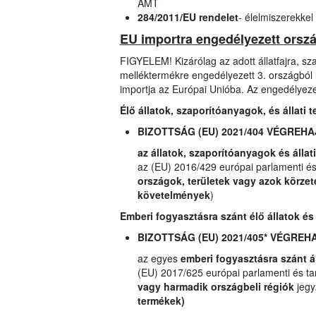
ÁMT
284/2011/EU rendelet
- élelmiszerekkel
EU importra engedélyezett ország
FIGYELEM! Kizárólag az adott állatfajra, szap
melléktermékre engedélyezett 3. országból l
importja az Európai Unióba. Az engedélyezet
Élő állatok, szaporítóanyagok, és állati
BIZOTTSÁG (EU) 2021/404 VÉGREH
az állatok, szaporítóanyagok és állat
az (EU) 2016/429 európai parlamenti és 
országok, területek vagy azok körzet
követelmények
)
Emberi fogyasztásra szánt élő állatok és
BIZOTTSÁG (EU) 2021/405* VÉGRE
az egyes
emberi fogyasztásra szánt á
(EU) 2017/625 európai parlamenti és tan
vagy harmadik országbeli régiók
jegy
termékek)