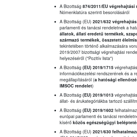
A Bizottság
874/2011/EU
végrehajtási 
Nómenklatúra szerinti besorolásáról
A Bizottság (EU)
2021/632 végrehajtás
parlamenti és tanácsi rendeletnek a ha
állatok, állati eredetű termékek, sza
származó termékek, összetett élelmi
tekintetében történő alkalmazására von
2019/2007 bizottsági végrehajtási rende
helyezéséről ("Pozitív lista")
A Bizottság
(EU) 2019/1715
végrehajtás
információkezelési rendszerének és a 
megállapításáról (
a hatósági ellenőrzé
IMSOC rendelet
)
A Bizottság
(EU) 2019/1013
végrehajtási
állat- és árukategóriákba tartozó szál
A Bizottság
(EU) 2019/1602
felhatalmaz
európai parlamenti és tanácsi rendeletne
kísérő
közös egészségügyi belépteté
A Bizottság (EU)
2021/630 felhatalmaz