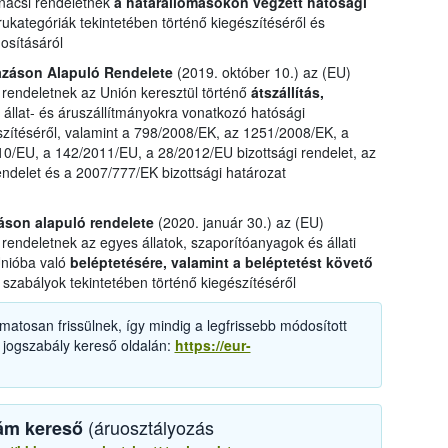
nácsi rendeletnek
a határállomásokon végzett hatósági
ukategóriák tekintetében történő kiegészítéséről és
osításáról
azáson Alapuló Rendelete
(2019. október 10.) az (EU)
 rendeletnek az Unión keresztül történő
átszállítás,
ó állat- és áruszállítmányokra vonatkozó hatósági
szítéséről, valamint a 798/2008/EK, az 1251/2008/EK, a
0/EU, a 142/2011/EU, a 28/2012/EU bizottsági rendelet, az
endelet és a 2007/777/EK bizottsági határozat
záson alapuló rendelete
(2020. január 30.) az (EU)
rendeletnek az egyes állatok, szaporítóanyagok és állati
Unióba való
beléptetésére, valamint a beléptetést követő
szabályok tekintetében történő kiegészítéséről
matosan frissülnek, így mindig a legfrissebb módosított
 jogszabály kereső oldalán:
https://eur-
(áruosztályozás
ám kereső