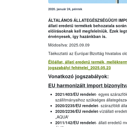
2020. január 24, péntek
ÁLTALÁNOS ÁLLATEGÉSZSÉGÜGYI IMPORT 
állati eredetű termékek behozatala sorá
előírásoknak kell megfelelniük. Ezek l
érvényesek, így hazánkban is.
Módosítva: 2025.09.09
Táékoztató az Európai Bizottág hivatalos ol
Élőállat, állati eredetű termék, mellékt
jogszabályi feltételei_2025.05.23
Vonatkozó jogszabályok:
EU harmonizált import bizonyít
2021/403/EU rendelet
- egyes szárazföl
szállítmányaihoz szükséges állategész
2020/2235/EU rendelet
- szárazföldi ál
2020/2236/EU rendelet
-víziállati ered
„AQUA”
2011/142/EU rendelet
- állati eredetű 