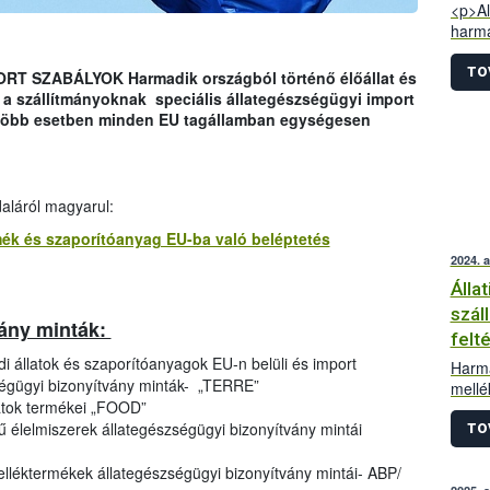
<p>Al
harma
termé
egysé
TO
SZABÁLYOK Harmadik országból történő élőállat és
élő á
n a szállítmányoknak speciális állategészségügyi import
azonb
egtöbb esetben minden EU tagállamban egységesen
behoz
tagál
hogy 
enged
daláról magyarul:
harmo
Ezek 
ermék és szaporítóanyag EU-ba való beléptetés
nyomt
2024. 
Álla
szál
vány minták:
felt
di állatok és szaporítóanyagok EU-n belüli és import
Harma
ségügyi bizonyítvány minták- „TERRE”
mellé
latok termékei „FOOD”
száll
etű élelmiszerek állategészségügyi bizonyítvány mintái
impor
TO
melléktermékek állategészségügyi bizonyítvány mintái- ABP/