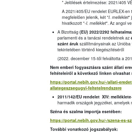
* Jelölések értelmezése: 2021/405
A 2021/405/EU rendelet EURLEX-en ta
megfelelően jelenik, két "
I. melléklet
" 
hivatkozott "
-I. melléklet
". Az angol ve
A Bizottság
(EU) 2022/2292 felhatalma
parlamenti és a tanácsi rendeletnek az
szánt áruk
szállítmányainak az Unióba
tekintetében történő kiegészítéséről
(2022. december 15-től felváltotta a 20
Nem emberi fogyasztásra szánt állati er
feltételeiről a következő linken olvashat
https://portal.nebih.gov.hu/-/allati-ered
allategeszsegugyi-feltetelrendszere
2011/142/EU rendelet XIV: melléklete
harmadik országok jegyzékei, amelyek
Széna és szalma importja esetében:
https://portal.nebih.gov.hu/-/szena-es-s
További vonatkozó jogszabályok: