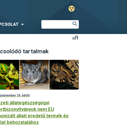
PCSOLAT
csolódó tartalmak
szeptember 19, hétfő
eti állategészségügyi
rtbizonyítványok nem EU
onizált állati eredetű termék és
llat behozatalához