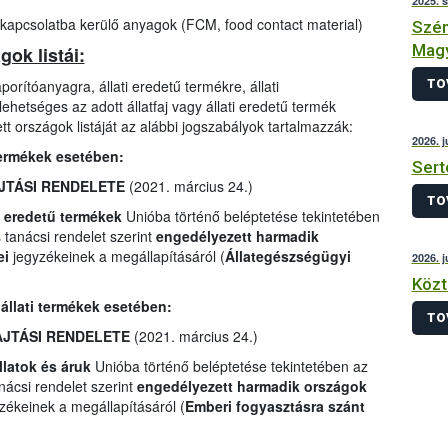
2025. 
 kapcsolatba kerülő anyagok (FCM, food contact material)
Szén
Magy
ok listái:
TO
orítóanyagra, állati eredetű termékre, állati
ehetséges az adott állatfaj vagy állati eredetű termék
t országok listáját az alábbi jogszabályok tartalmazzák:
2026. j
 termékek esetében:
Sert
AJTÁSI RENDELETE
(2021. március 24.)
TO
i eredetű termékek
Unióba történő beléptetése tekintetében
tanácsi rendelet szerint
engedélyezett harmadik
ei
jegyzékeinek a megállapításáról (
Állategészségügyi
2026. j
Közt
 állati termékek esetében:
TO
HAJTÁSI RENDELETE
(2021. március 24.)
llatok és áruk
Unióba történő beléptetése tekintetében az
ácsi rendelet szerint
engedélyezett harmadik országok
zékeinek a megállapításáról (
Emberi fogyasztásra szánt