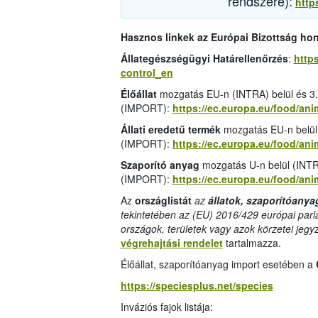
rendszere):
http
Hasznos linkek az Európai Bizottság ho
Állategészségügyi Határellenőrzés
:
https
control_en
Élőállat
mozgatás EU-n (INTRA) belül és 3.
(IMPORT):
https://ec.europa.eu/food/an
Állati eredetű termék
mozgatás EU-n belül
(IMPORT):
https://ec.europa.eu/food/a
Szaporító anyag
mozgatás U-n belül (INTR
(IMPORT):
https://ec.europa.eu/food/a
Az
országlistát
az
állatok, szaporítóanya
tekintetében az (EU) 2016/429 európai parl
országok, területek vagy azok körzetei jegy
végrehajtási rendelet
tartalmazza.
Élőállat, szaporítóanyag import esetében a
https://speciesplus.net/species
Inváziós fajok listája: