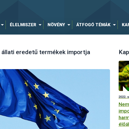
ÉLELMISZER
NÖVÉNY
ÁTFOGÓ TÉMÁK
KA
 állati eredetű termékek importja
Kap
2022. 
Nemz
impo
harm
élőá