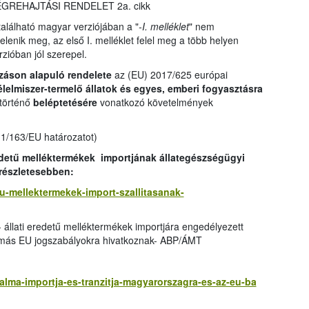
 VÉGREHAJTÁSI RENDELET 2a. cikk
lálható magyar verziójában a "
-I. melléklet
" nem
jelenik meg, az első I. melléklet felel meg a több helyen
rzióban jól szerepel.
záson alapuló rendelete
az (EU) 2017/625 európai
élelmiszer-termelő állatok és egyes, emberi fogyasztásra
 történő
beléptetésére
vonatkozó követelmények
11/163/EU határozatot)
edetű melléktermékek importjának állategészségügyi
 részletesebben:
etu-mellektermekek-import-szallitasanak-
- állati eredetű melléktermékek importjára engedélyezett
 más EU jogszabályokra hivatkoznak- ABP/ÁMT
zalma-importja-es-tranzitja-magyarorszagra-es-az-eu-ba