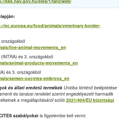
s://kkk.nav.gov.hu/eles/1/taricweb/
nlapján:
://ec.europa.eu/food/animals/veterinary-border-
 országokból
imals/live-animal-movements_en
 (INTRA) és 3. országokból
nimals/animal-products-movements_en
A) és 3. országokból
nimals/semen-oocytes-embryos_en
gok és állati eredetű termékek
Unióba történő beléptetése
amenti és tanácsi rendelet szerint engedélyezett harmadik
zékeinek a megállapításáról
szóló
2021/404/EU bizottsági
CITES szabályokat
is figyelembe kell venni: