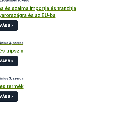
szeptember 9, kedd
a és szalma importja és tranzitja
arországra és az EU-ba
VÁBB >
únius 3, szerda
és tripszin
VÁBB >
únius 3, szerda
es termék
VÁBB >