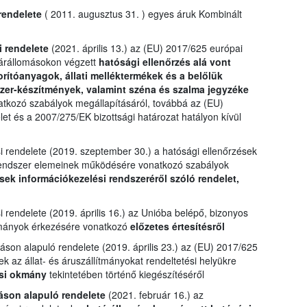
rendelete
( 2011. augusztus 31. ) egyes áruk Kombinált
i rendelete
(2021. április 13.) az (EU) 2017/625 európai
tárállomásokon végzett
hatósági ellenőrzés alá vont
porítóanyagok, állati melléktermékek és a belőlük
szer-készítmények, valamint széna és szalma jegyzéke
atkozó szabályok megállapításáról, továbbá az (EU)
let és a 2007/275/EK bizottsági határozat hatályon kívül
i rendelete (2019. szeptember 30.) a hatósági ellenőrzések
rendszer elemeinek működésére vonatkozó szabályok
sek információkezelési rendszeréről szóló rendelet,
 rendelete (2019. április 16.) az Unióba belépő, bizonyos
lítmányok érkezésére vonatkozó
előzetes értesítésről
áson alapuló rendelete (2019. április 23.) az (EU) 2017/625
k az állat- és áruszállítmányokat rendeltetési helyükre
si okmány
tekintetében történő kiegészítéséről
áson alapuló rendelete
(2021. február 16.) az