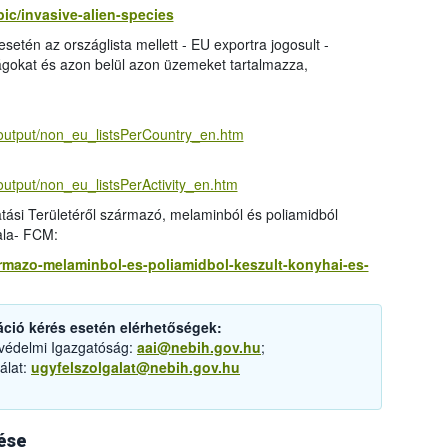
ic/invasive-alien-species
esetén az országlista mellett - EU exportra jogosult -
zágokat és azon belül azon üzemeket tartalmazza,
/output/non_eu_listsPerCountry_en.htm
output/non_eu_listsPerActivity_en.htm
ási Területéről származó, melaminból és poliamidból
ala- FCM:
zarmazo-melaminbol-es-poliamidbol-keszult-konyhai-es-
áció kérés esetén elérhetőségek:
tvédelmi Igazgatóság:
aai@nebih.gov.hu
;
álat:
ugyfelszolgalat@nebih.gov.hu
ése