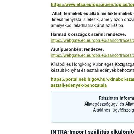
https://www.efsa.europa.eu/en/topics/top
Állati termékek és állati melléktermékek
létesítménylista is létezik, amely azon ors
amelyekből feladhatnak árut az EU-ba.
Harmadik országok szerint rendezve:
https://webgate.ec.europa.eu/sanco/traces
Árutípusonként rendezve:
https://webgate.ec.europa.eu/sanco/traces/
Kínából és Hongkong Különleges Közigazgat
készült konyhai és asztali edények behozat
https://portal.nebih.gov.hu/-/kinabol-s
asztali-edenyek-behozatala
Részletes inform
Állategészségügyi és Álla
Általános ügyfélszolg
INTRA-Import szállítás elkülönít