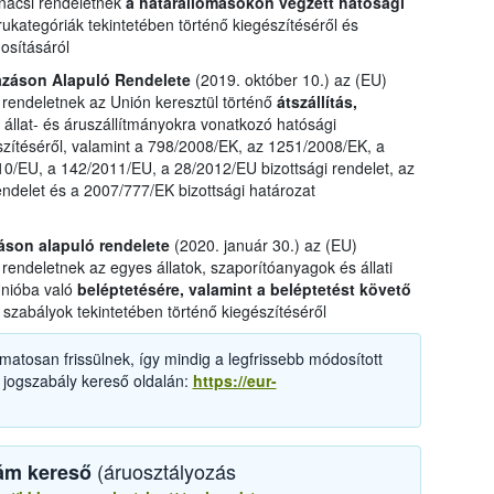
nácsi rendeletnek
a határállomásokon végzett hatósági
ukategóriák tekintetében történő kiegészítéséről és
osításáról
azáson Alapuló Rendelete
(2019. október 10.) az (EU)
 rendeletnek az Unión keresztül történő
átszállítás,
ó állat- és áruszállítmányokra vonatkozó hatósági
szítéséről, valamint a 798/2008/EK, az 1251/2008/EK, a
0/EU, a 142/2011/EU, a 28/2012/EU bizottsági rendelet, az
endelet és a 2007/777/EK bizottsági határozat
záson alapuló rendelete
(2020. január 30.) az (EU)
rendeletnek az egyes állatok, szaporítóanyagok és állati
Unióba való
beléptetésére, valamint a beléptetést követő
szabályok tekintetében történő kiegészítéséről
matosan frissülnek, így mindig a legfrissebb módosított
 jogszabály kereső oldalán:
https://eur-
(áruosztályozás
ám kereső