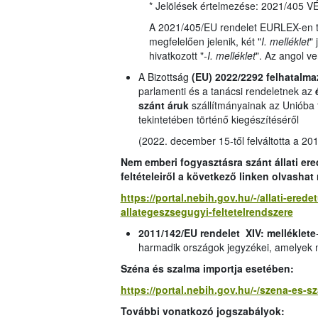
* Jelölések értelmezése: 2021/405
A 2021/405/EU rendelet EURLEX-en ta
megfelelően jelenik, két "
I. melléklet
" 
hivatkozott "
-I. melléklet
". Az angol ve
A Bizottság
(EU) 2022/2292 felhatalma
parlamenti és a tanácsi rendeletnek az
szánt áruk
szállítmányainak az Unióba
tekintetében történő kiegészítéséről
(2022. december 15-től felváltotta a 20
Nem emberi fogyasztásra szánt állati er
feltételeiről a következő linken olvashat
https://portal.nebih.gov.hu/-/allati-ered
allategeszsegugyi-feltetelrendszere
2011/142/EU rendelet XIV: melléklete
harmadik országok jegyzékei, amelyek
Széna és szalma importja esetében:
https://portal.nebih.gov.hu/-/szena-es-s
További vonatkozó jogszabályok: