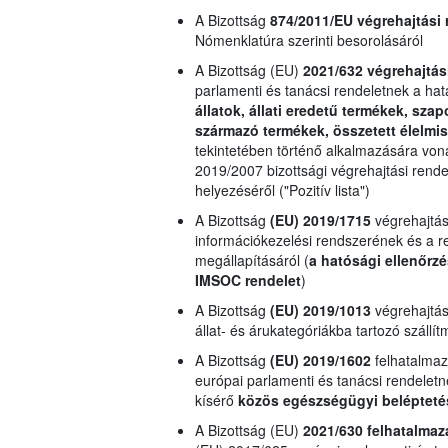
A Bizottság
874/2011/EU
végrehajtási 
Nómenklatúra szerinti besorolásáról
A Bizottság (EU)
2021/632 végrehajtás
parlamenti és tanácsi rendeletnek a ha
állatok, állati eredetű termékek, sza
származó termékek, összetett élelmi
tekintetében történő alkalmazására von
2019/2007 bizottsági végrehajtási rende
helyezéséről ("Pozitív lista")
A Bizottság
(EU) 2019/1715
végrehajtás
információkezelési rendszerének és a 
megállapításáról (
a hatósági ellenőrzé
IMSOC rendelet
)
A Bizottság
(EU) 2019/1013
végrehajtási
állat- és árukategóriákba tartozó szál
A Bizottság
(EU) 2019/1602
felhatalmaz
európai parlamenti és tanácsi rendeletne
kísérő
közös egészségügyi belépteté
A Bizottság (EU)
2021/630 felhatalmaz