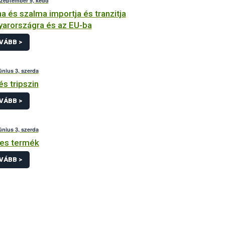
szeptember 9, kedd
a és szalma importja és tranzitja
arországra és az EU-ba
VÁBB >
únius 3, szerda
és tripszin
VÁBB >
únius 3, szerda
es termék
VÁBB >