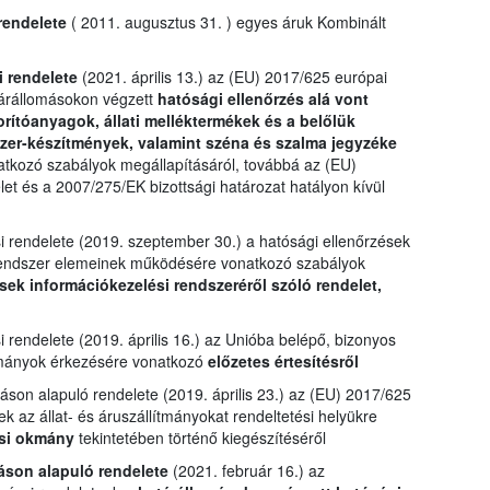
rendelete
( 2011. augusztus 31. ) egyes áruk Kombinált
i rendelete
(2021. április 13.) az (EU) 2017/625 európai
tárállomásokon végzett
hatósági ellenőrzés alá vont
porítóanyagok, állati melléktermékek és a belőlük
szer-készítmények, valamint széna és szalma jegyzéke
atkozó szabályok megállapításáról, továbbá az (EU)
let és a 2007/275/EK bizottsági határozat hatályon kívül
i rendelete (2019. szeptember 30.) a hatósági ellenőrzések
rendszer elemeinek működésére vonatkozó szabályok
sek információkezelési rendszeréről szóló rendelet,
 rendelete (2019. április 16.) az Unióba belépő, bizonyos
lítmányok érkezésére vonatkozó
előzetes értesítésről
áson alapuló rendelete (2019. április 23.) az (EU) 2017/625
k az állat- és áruszállítmányokat rendeltetési helyükre
si okmány
tekintetében történő kiegészítéséről
áson alapuló rendelete
(2021. február 16.) az