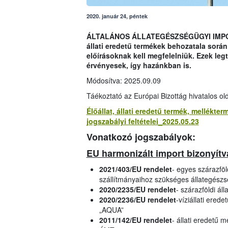
2020. január 24, péntek
ÁLTALÁNOS ÁLLATEGÉSZSÉGÜGYI IMPORT 
állati eredetű termékek behozatala sorá
előírásoknak kell megfelelniük. Ezek l
érvényesek, így hazánkban is.
Módosítva: 2025.09.09
Táékoztató az Európai Bizottág hivatalos ol
Élőállat, állati eredetű termék, mellékt
jogszabályi feltételei_2025.05.23
Vonatkozó jogszabályok:
EU harmonizált import bizonyít
2021/403/EU rendelet
- egyes szárazföl
szállítmányaihoz szükséges állategész
2020/2235/EU rendelet
- szárazföldi ál
2020/2236/EU rendelet
-víziállati ered
„AQUA”
2011/142/EU rendelet
- állati eredetű 