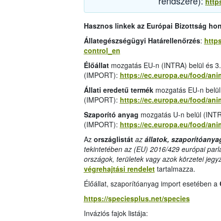
rendszere):
http
Hasznos linkek az Európai Bizottság ho
Állategészségügyi Határellenőrzés
:
https
control_en
Élőállat
mozgatás EU-n (INTRA) belül és 3.
(IMPORT):
https://ec.europa.eu/food/an
Állati eredetű termék
mozgatás EU-n belül
(IMPORT):
https://ec.europa.eu/food/a
Szaporító anyag
mozgatás U-n belül (INTR
(IMPORT):
https://ec.europa.eu/food/a
Az
országlistát
az
állatok, szaporítóanya
tekintetében az (EU) 2016/429 európai parl
országok, területek vagy azok körzetei jegy
végrehajtási rendelet
tartalmazza.
Élőállat, szaporítóanyag import esetében a
https://speciesplus.net/species
Inváziós fajok listája: