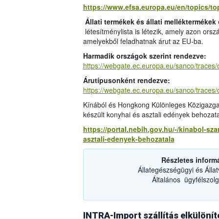
https://www.efsa.europa.eu/en/topics/top
Állati termékek és állati melléktermékek
létesítménylista is létezik, amely azon ors
amelyekből feladhatnak árut az EU-ba.
Harmadik országok szerint rendezve:
https://webgate.ec.europa.eu/sanco/traces
Árutípusonként rendezve:
https://webgate.ec.europa.eu/sanco/traces/
Kínából és Hongkong Különleges Közigazgat
készült konyhai és asztali edények behozat
https://portal.nebih.gov.hu/-/kinabol-s
asztali-edenyek-behozatala
Részletes inform
Állategészségügyi és Álla
Általános ügyfélszolg
INTRA-Import szállítás elkülönít