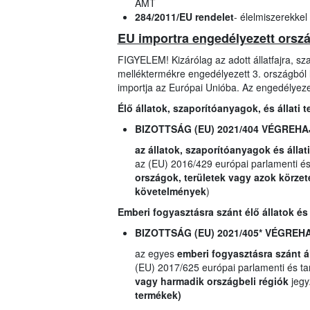
ÁMT
284/2011/EU rendelet
- élelmiszerekkel
EU importra engedélyezett ország
FIGYELEM! Kizárólag az adott állatfajra, szap
melléktermékre engedélyezett 3. országból l
importja az Európai Unióba. Az engedélyezet
Élő állatok, szaporítóanyagok, és állati
BIZOTTSÁG (EU) 2021/404 VÉGREH
az állatok, szaporítóanyagok és állat
az (EU) 2016/429 európai parlamenti és 
országok, területek vagy azok körzet
követelmények
)
Emberi fogyasztásra szánt élő állatok és
BIZOTTSÁG (EU) 2021/405* VÉGRE
az egyes
emberi fogyasztásra szánt á
(EU) 2017/625 európai parlamenti és tan
vagy harmadik országbeli régiók
jegy
termékek)