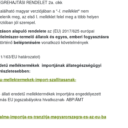
 VÉGREHAJTÁSI RENDELET 2a. cikk
lálható magyar verziójában a "
-I. melléklet
" nem
jelenik meg, az első I. melléklet felel meg a több helyen
rzióban jól szerepel.
záson alapuló rendelete
az (EU) 2017/625 európai
élelmiszer-termelő állatok és egyes, emberi fogyasztásra
 történő
beléptetésére
vonatkozó követelmények
11/163/EU határozatot)
edetű melléktermékek importjának állategészségügyi
 részletesebben:
etu-mellektermekek-import-szallitasanak-
- állati eredetű melléktermékek importjára engedélyezett
 más EU jogszabályokra hivatkoznak- ABP/ÁMT
zalma-importja-es-tranzitja-magyarorszagra-es-az-eu-ba