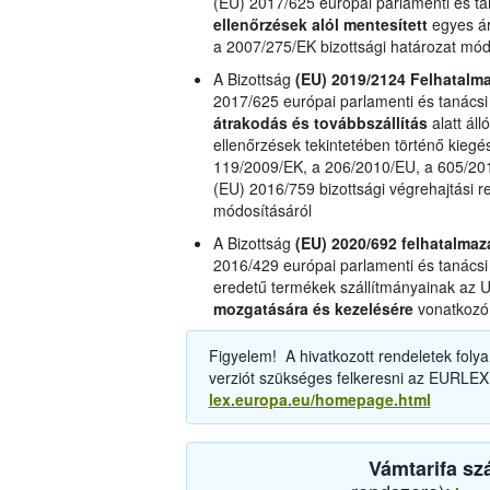
(EU) 2017/625 európai parlamenti és ta
ellenőrzések alól mentesített
egyes ár
a 2007/275/EK bizottsági határozat mód
A Bizottság
(EU) 2019/2124 Felhatalm
2017/625 európai parlamenti és tanácsi
átrakodás és továbbszállítás
alatt áll
ellenőrzések tekintetében történő kiegé
119/2009/EK, a 206/2010/EU, a 605/201
(EU) 2016/759 bizottsági végrehajtási r
módosításáról
A Bizottság
(EU) 2020/692 felhatalma
2016/429 európai parlamenti és tanácsi 
eredetű termékek szállítmányainak az 
mozgatására és kezelésére
vonatkozó 
Figyelem! A hivatkozott rendeletek folya
verziót szükséges felkeresni az EURLEX
lex.europa.eu/homepage.html
Vámtarifa sz