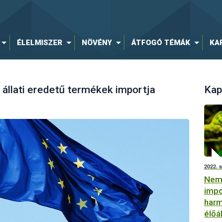
ÉLELMISZER
NÖVÉNY
ÁTFOGÓ TÉMÁK
KA
 állati eredetű termékek importja
Kap
2022. 
Nemz
impo
harm
élőá