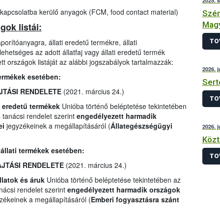
2025. 
 kapcsolatba kerülő anyagok (FCM, food contact material)
Szén
Magy
ok listái:
TO
orítóanyagra, állati eredetű termékre, állati
ehetséges az adott állatfaj vagy állati eredetű termék
t országok listáját az alábbi jogszabályok tartalmazzák:
2026. j
 termékek esetében:
Sert
AJTÁSI RENDELETE
(2021. március 24.)
TO
i eredetű termékek
Unióba történő beléptetése tekintetében
tanácsi rendelet szerint
engedélyezett harmadik
ei
jegyzékeinek a megállapításáról (
Állategészségügyi
2026. j
Közt
 állati termékek esetében:
TO
HAJTÁSI RENDELETE
(2021. március 24.)
llatok és áruk
Unióba történő beléptetése tekintetében az
ácsi rendelet szerint
engedélyezett harmadik országok
zékeinek a megállapításáról (
Emberi fogyasztásra szánt