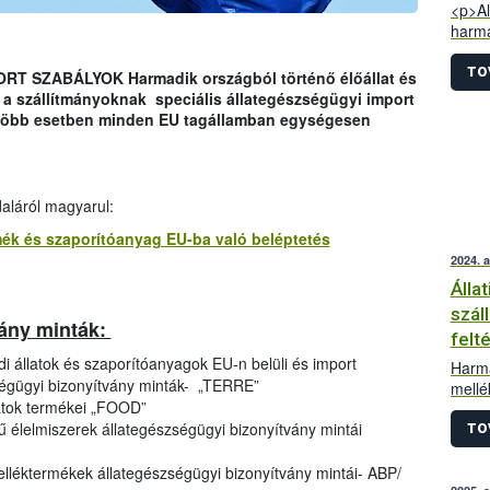
<p>Al
harma
termé
egysé
TO
SZABÁLYOK Harmadik országból történő élőállat és
élő á
n a szállítmányoknak speciális állategészségügyi import
azonb
egtöbb esetben minden EU tagállamban egységesen
behoz
tagál
hogy 
enged
daláról magyarul:
harmo
Ezek 
ermék és szaporítóanyag EU-ba való beléptetés
nyomt
2024. 
Álla
szál
vány minták:
felt
di állatok és szaporítóanyagok EU-n belüli és import
Harma
ségügyi bizonyítvány minták- „TERRE”
mellé
latok termékei „FOOD”
száll
etű élelmiszerek állategészségügyi bizonyítvány mintái
impor
TO
melléktermékek állategészségügyi bizonyítvány mintái- ABP/