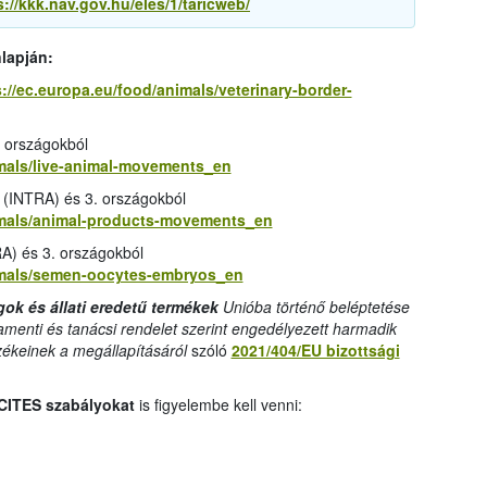
s://kkk.nav.gov.hu/eles/1/taricweb/
nlapján:
://ec.europa.eu/food/animals/veterinary-border-
 országokból
imals/live-animal-movements_en
 (INTRA) és 3. országokból
nimals/animal-products-movements_en
A) és 3. országokból
nimals/semen-oocytes-embryos_en
gok és állati eredetű termékek
Unióba történő beléptetése
amenti és tanácsi rendelet szerint engedélyezett harmadik
zékeinek a megállapításáról
szóló
2021/404/EU bizottsági
CITES szabályokat
is figyelembe kell venni: