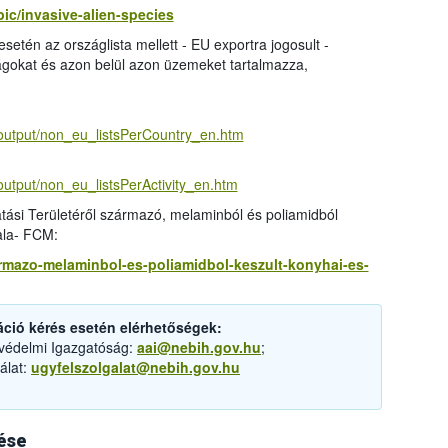
ic/invasive-alien-species
esetén az országlista mellett - EU exportra jogosult -
zágokat és azon belül azon üzemeket tartalmazza,
/output/non_eu_listsPerCountry_en.htm
output/non_eu_listsPerActivity_en.htm
ási Területéről származó, melaminból és poliamidból
ala- FCM:
zarmazo-melaminbol-es-poliamidbol-keszult-konyhai-es-
áció kérés esetén elérhetőségek:
tvédelmi Igazgatóság:
aai@nebih.gov.hu
;
álat:
ugyfelszolgalat@nebih.gov.hu
ése