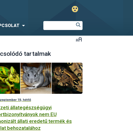
PCSOLAT
csolódó tartalmak
szeptember 19, hétfő
eti állategészségügyi
rtbizonyítványok nem EU
onizált állati eredetű termék és
llat behozatalához