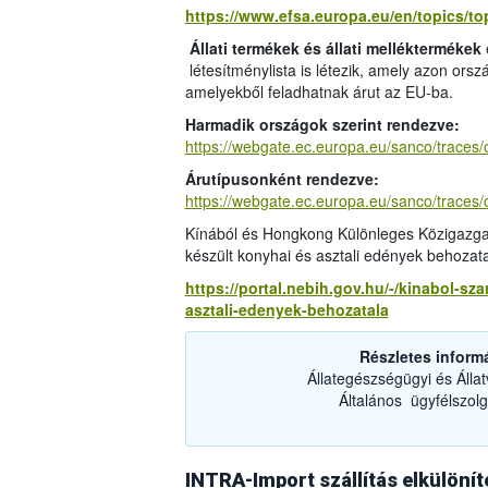
https://www.efsa.europa.eu/en/topics/top
Állati termékek és állati melléktermékek
létesítménylista is létezik, amely azon ors
amelyekből feladhatnak árut az EU-ba.
Harmadik országok szerint rendezve:
https://webgate.ec.europa.eu/sanco/traces
Árutípusonként rendezve:
https://webgate.ec.europa.eu/sanco/traces/
Kínából és Hongkong Különleges Közigazgat
készült konyhai és asztali edények behozat
https://portal.nebih.gov.hu/-/kinabol-s
asztali-edenyek-behozatala
Részletes inform
Állategészségügyi és Álla
Általános ügyfélszolg
INTRA-Import szállítás elkülönít