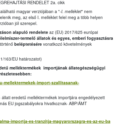
 VÉGREHAJTÁSI RENDELET 2a. cikk
lálható magyar verziójában a "
-I. melléklet
" nem
jelenik meg, az első I. melléklet felel meg a több helyen
rzióban jól szerepel.
záson alapuló rendelete
az (EU) 2017/625 európai
élelmiszer-termelő állatok és egyes, emberi fogyasztásra
 történő
beléptetésére
vonatkozó követelmények
11/163/EU határozatot)
edetű melléktermékek importjának állategészségügyi
 részletesebben:
etu-mellektermekek-import-szallitasanak-
- állati eredetű melléktermékek importjára engedélyezett
 más EU jogszabályokra hivatkoznak- ABP/ÁMT
zalma-importja-es-tranzitja-magyarorszagra-es-az-eu-ba