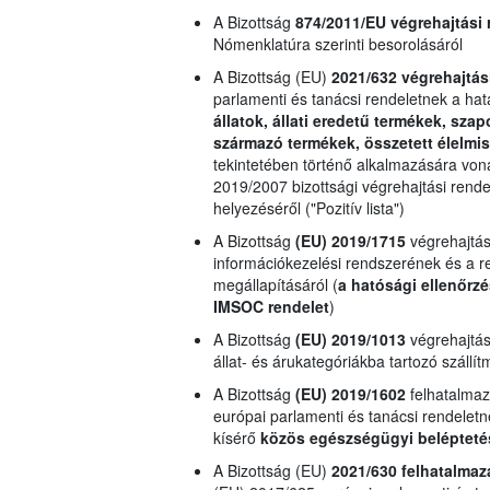
A Bizottság
874/2011/EU
végrehajtási 
Nómenklatúra szerinti besorolásáról
A Bizottság (EU)
2021/632 végrehajtás
parlamenti és tanácsi rendeletnek a ha
állatok, állati eredetű termékek, sza
származó termékek, összetett élelmi
tekintetében történő alkalmazására von
2019/2007 bizottsági végrehajtási rende
helyezéséről ("Pozitív lista")
A Bizottság
(EU) 2019/1715
végrehajtás
információkezelési rendszerének és a 
megállapításáról (
a hatósági ellenőrzé
IMSOC rendelet
)
A Bizottság
(EU) 2019/1013
végrehajtási
állat- és árukategóriákba tartozó szál
A Bizottság
(EU) 2019/1602
felhatalmaz
európai parlamenti és tanácsi rendeletne
kísérő
közös egészségügyi belépteté
A Bizottság (EU)
2021/630 felhatalmaz