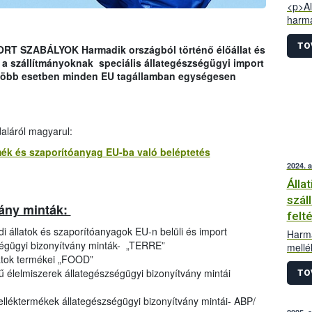
<p>Al
harma
termé
egysé
TO
SZABÁLYOK Harmadik országból történő élőállat és
élő á
n a szállítmányoknak speciális állategészségügyi import
azonb
egtöbb esetben minden EU tagállamban egységesen
behoz
tagál
hogy 
enged
daláról magyarul:
harmo
Ezek 
ermék és szaporítóanyag EU-ba való beléptetés
nyomt
2024. 
Álla
szál
vány minták:
felt
di állatok és szaporítóanyagok EU-n belüli és import
Harma
ségügyi bizonyítvány minták- „TERRE”
mellé
latok termékei „FOOD”
száll
etű élelmiszerek állategészségügyi bizonyítvány mintái
impor
TO
melléktermékek állategészségügyi bizonyítvány mintái- ABP/