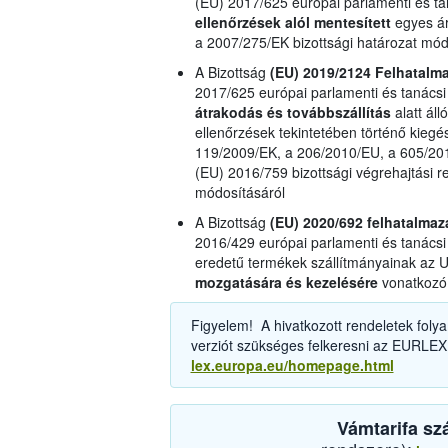
(EU) 2017/625 európai parlamenti és ta
ellenőrzések alól mentesített
egyes ár
a 2007/275/EK bizottsági határozat mód
A Bizottság
(EU) 2019/2124 Felhatalm
2017/625 európai parlamenti és tanácsi
átrakodás és továbbszállítás
alatt áll
ellenőrzések tekintetében történő kiegé
119/2009/EK, a 206/2010/EU, a 605/201
(EU) 2016/759 bizottsági végrehajtási r
módosításáról
A Bizottság
(EU) 2020/692 felhatalma
2016/429 európai parlamenti és tanácsi 
eredetű termékek szállítmányainak az 
mozgatására és kezelésére
vonatkozó 
Figyelem! A hivatkozott rendeletek folya
verziót szükséges felkeresni az EURLEX
lex.europa.eu/homepage.html
Vámtarifa sz