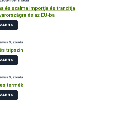
szeptember 9, kedd
a és szalma importja és tranzitja
arországra és az EU-ba
VÁBB >
únius 3, szerda
és tripszin
VÁBB >
únius 3, szerda
es termék
VÁBB >