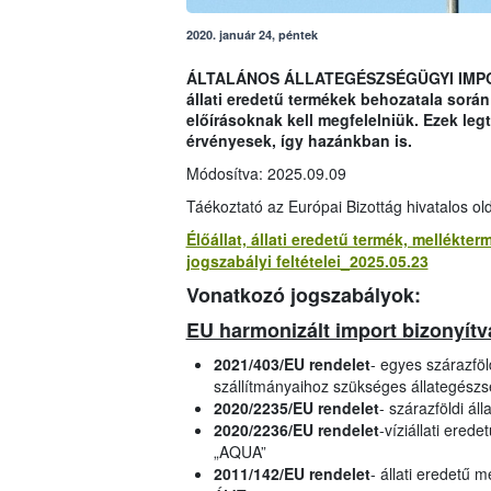
2020. január 24, péntek
ÁLTALÁNOS ÁLLATEGÉSZSÉGÜGYI IMPORT 
állati eredetű termékek behozatala sorá
előírásoknak kell megfelelniük. Ezek l
érvényesek, így hazánkban is.
Módosítva: 2025.09.09
Táékoztató az Európai Bizottág hivatalos ol
Élőállat, állati eredetű termék, mellékt
jogszabályi feltételei_2025.05.23
Vonatkozó jogszabályok:
EU harmonizált import bizonyít
2021/403/EU rendelet
- egyes szárazföl
szállítmányaihoz szükséges állategész
2020/2235/EU rendelet
- szárazföldi ál
2020/2236/EU rendelet
-víziállati ered
„AQUA”
2011/142/EU rendelet
- állati eredetű 