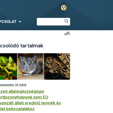
PCSOLAT
csolódó tartalmak
szeptember 19, hétfő
eti állategészségügyi
rtbizonyítványok nem EU
onizált állati eredetű termék és
llat behozatalához