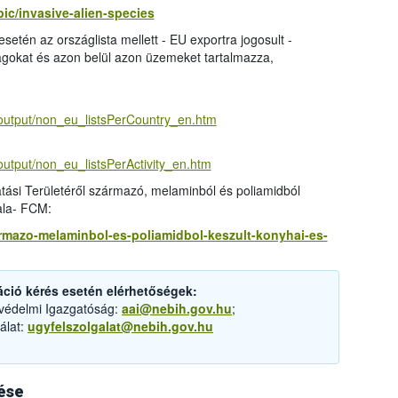
ic/invasive-alien-species
esetén az országlista mellett - EU exportra jogosult -
zágokat és azon belül azon üzemeket tartalmazza,
/output/non_eu_listsPerCountry_en.htm
output/non_eu_listsPerActivity_en.htm
ási Területéről származó, melaminból és poliamidból
ala- FCM:
zarmazo-melaminbol-es-poliamidbol-keszult-konyhai-es-
áció kérés esetén elérhetőségek:
tvédelmi Igazgatóság:
aai@nebih.gov.hu
;
álat:
ugyfelszolgalat@nebih.gov.hu
ése