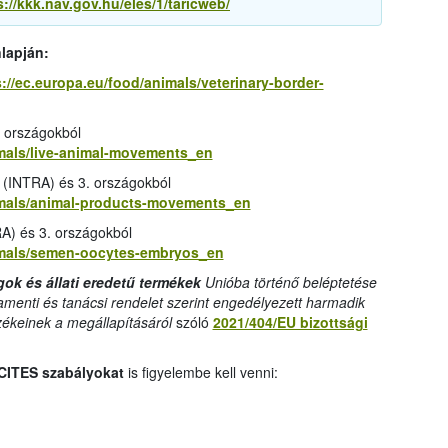
s://kkk.nav.gov.hu/eles/1/taricweb/
nlapján:
://ec.europa.eu/food/animals/veterinary-border-
 országokból
imals/live-animal-movements_en
 (INTRA) és 3. országokból
nimals/animal-products-movements_en
A) és 3. országokból
nimals/semen-oocytes-embryos_en
gok és állati eredetű termékek
Unióba történő beléptetése
amenti és tanácsi rendelet szerint engedélyezett harmadik
zékeinek a megállapításáról
szóló
2021/404/EU bizottsági
CITES szabályokat
is figyelembe kell venni: