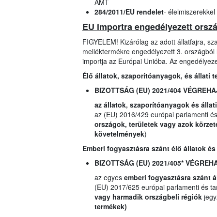
ÁMT
284/2011/EU rendelet
- élelmiszerekkel
EU importra engedélyezett ország
FIGYELEM! Kizárólag az adott állatfajra, szap
melléktermékre engedélyezett 3. országból l
importja az Európai Unióba. Az engedélyezet
Élő állatok, szaporítóanyagok, és állati
BIZOTTSÁG (EU) 2021/404 VÉGREH
az állatok, szaporítóanyagok és állat
az (EU) 2016/429 európai parlamenti és 
országok, területek vagy azok körzet
követelmények
)
Emberi fogyasztásra szánt élő állatok és
BIZOTTSÁG (EU) 2021/405* VÉGRE
az egyes
emberi fogyasztásra szánt á
(EU) 2017/625 európai parlamenti és tan
vagy harmadik országbeli régiók
jegy
termékek)