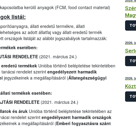
2025. 
 kapcsolatba kerülő anyagok (FCM, food contact material)
Szén
Magy
ok listái:
TO
orítóanyagra, állati eredetű termékre, állati
ehetséges az adott állatfaj vagy állati eredetű termék
t országok listáját az alábbi jogszabályok tartalmazzák:
2026. j
 termékek esetében:
Sert
AJTÁSI RENDELETE
(2021. március 24.)
TO
i eredetű termékek
Unióba történő beléptetése tekintetében
tanácsi rendelet szerint
engedélyezett harmadik
ei
jegyzékeinek a megállapításáról (
Állategészségügyi
2026. j
Közt
 állati termékek esetében:
TO
HAJTÁSI RENDELETE
(2021. március 24.)
llatok és áruk
Unióba történő beléptetése tekintetében az
ácsi rendelet szerint
engedélyezett harmadik országok
zékeinek a megállapításáról (
Emberi fogyasztásra szánt