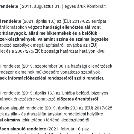
rendelete
( 2011. augusztus 31. ) egyes áruk Kombinált
i rendelete
(2021. április 13.) az (EU) 2017/625 európai
tárállomásokon végzett
hatósági ellenőrzés alá vont
porítóanyagok, állati melléktermékek és a belőlük
szer-készítmények, valamint széna és szalma jegyzéke
atkozó szabályok megállapításáról, továbbá az (EU)
let és a 2007/275/EK bizottsági határozat hatályon kívül
i rendelete (2019. szeptember 30.) a hatósági ellenőrzések
rendszer elemeinek működésére vonatkozó szabályok
sek információkezelési rendszeréről szóló rendelet,
 rendelete (2019. április 16.) az Unióba belépő, bizonyos
lítmányok érkezésére vonatkozó
előzetes értesítésről
áson alapuló rendelete (2019. április 23.) az (EU) 2017/625
k az állat- és áruszállítmányokat rendeltetési helyükre
si okmány
tekintetében történő kiegészítéséről
áson alapuló rendelete
(2021. február 16.) az