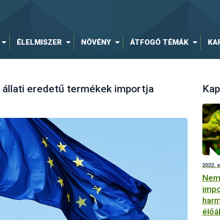
ÉLELMISZER
NÖVÉNY
ÁTFOGÓ TÉMÁK
KA
 állati eredetű termékek importja
Kap
2022. 
Nemz
impo
harm
élőá