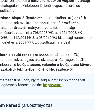
nácsi rendeletnek
a határállomásokon végzett hatósági
ukategóriák tekintetében történő kiegészítéséről és
osításáról
azáson Alapuló Rendelete
(2019. október 10.) az (EU)
 rendeletnek az Unión keresztül történő
átszállítás,
ó állat- és áruszállítmányokra vonatkozó hatósági
szítéséről, valamint a 798/2008/EK, az 1251/2008/EK, a
0/EU, a 142/2011/EU, a 28/2012/EU bizottsági rendelet, az
endelet és a 2007/777/EK bizottsági határozat
záson alapuló rendelete
(2020. január 30.) az (EU)
rendeletnek az egyes állatok, szaporítóanyagok és állati
Unióba való
beléptetésére, valamint a beléptetést követő
szabályok tekintetében történő kiegészítéséről
matosan frissülnek, így mindig a legfrissebb módosított
 jogszabály kereső oldalán:
https://eur-
(áruosztályozás
ám kereső