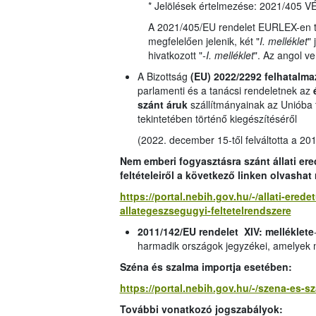
* Jelölések értelmezése: 2021/405
A 2021/405/EU rendelet EURLEX-en ta
megfelelően jelenik, két "
I. melléklet
" 
hivatkozott "
-I. melléklet
". Az angol ve
A Bizottság
(EU) 2022/2292 felhatalma
parlamenti és a tanácsi rendeletnek az
szánt áruk
szállítmányainak az Unióba
tekintetében történő kiegészítéséről
(2022. december 15-től felváltotta a 20
Nem emberi fogyasztásra szánt állati er
feltételeiről a következő linken olvashat
https://portal.nebih.gov.hu/-/allati-ered
allategeszsegugyi-feltetelrendszere
2011/142/EU rendelet XIV: melléklete
harmadik országok jegyzékei, amelyek
Széna és szalma importja esetében:
https://portal.nebih.gov.hu/-/szena-es-s
További vonatkozó jogszabályok: