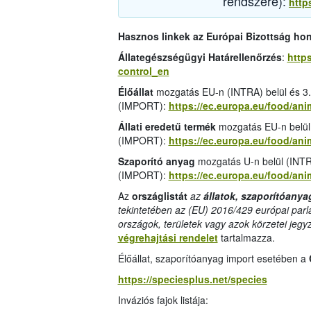
rendszere):
http
Hasznos linkek az Európai Bizottság ho
Állategészségügyi Határellenőrzés
:
https
control_en
Élőállat
mozgatás EU-n (INTRA) belül és 3.
(IMPORT):
https://ec.europa.eu/food/an
Állati eredetű termék
mozgatás EU-n belül
(IMPORT):
https://ec.europa.eu/food/a
Szaporító anyag
mozgatás U-n belül (INTR
(IMPORT):
https://ec.europa.eu/food/a
Az
országlistát
az
állatok, szaporítóanya
tekintetében az (EU) 2016/429 európai parl
országok, területek vagy azok körzetei jegy
végrehajtási rendelet
tartalmazza.
Élőállat, szaporítóanyag import esetében a
https://speciesplus.net/species
Inváziós fajok listája: