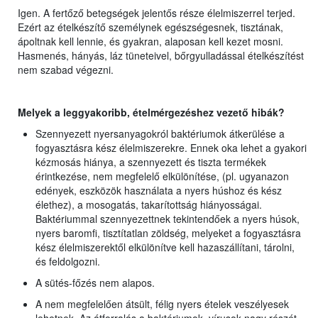
Igen. A fertőző betegségek jelentős része élelmiszerrel terjed.
Ezért az ételkészítő személynek egészségesnek, tisztának,
ápoltnak kell lennie, és gyakran, alaposan kell kezet mosni.
Hasmenés, hányás, láz tüneteivel, bőrgyulladással ételkészítést
nem szabad végezni.
Melyek a leggyakoribb, ételmérgezéshez vezető hibák?
Szennyezett nyersanyagokról baktériumok átkerülése a
fogyasztásra kész élelmiszerekre. Ennek oka lehet a gyakori
kézmosás hiánya, a szennyezett és tiszta termékek
érintkezése, nem megfelelő elkülönítése, (pl. ugyanazon
edények, eszközök használata a nyers húshoz és kész
élethez), a mosogatás, takarítottság hiányosságai.
Baktériummal szennyezettnek tekintendőek a nyers húsok,
nyers baromfi, tisztítatlan zöldség, melyeket a fogyasztásra
kész élelmiszerektől elkülönítve kell hazaszállítani, tárolni,
és feldolgozni.
A sütés-főzés nem alapos.
A nem megfelelően átsült, félig nyers ételek veszélyesek