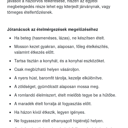
javasolt a háziorvos felkeresése, hiszen az egyedi
megbetegedés része lehet egy kiterjedt járványnak, vagy
tömeges ételfertőzésnek.
Jótanácsok az ételmérgezések megelőzéséhez
Ha beteg (hasmenéses, lázas), ne készítsen ételt.
Mosson kezet gyakran, alaposan, főleg ételkészítés,
valamint étkezés előtt.
Tartsa tisztán a konyhát, és a konyhai eszközöket.
Csak megbízható helyen vásároljon.
A nyers húst, baromfit tárolja, kezelje elkülönítve.
A zöldséget, gyümölcsöt alaposan mossa meg.
A romlandó élelmiszert, ételt mielőbb tegye be a hűtőbe.
A maradék ételt forralja át fogyasztás előtt.
Ha házon kívül étkezik, legyen igényes.
Ne fogyasszon ételt elhanyagolt higiénéjű helyen.