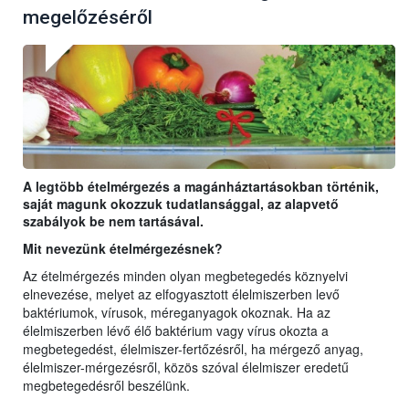
megelőzéséről
A legtöbb ételmérgezés a magánháztartásokban történik,
saját magunk okozzuk tudatlansággal, az alapvető
szabályok be nem tartásával.
Mit nevezünk ételmérgezésnek?
Az ételmérgezés minden olyan megbetegedés köznyelvi
elnevezése, melyet az elfogyasztott élelmiszerben levő
baktériumok, vírusok, méreganyagok okoznak. Ha az
élelmiszerben lévő élő baktérium vagy vírus okozta a
megbetegedést, élelmiszer-fertőzésről, ha mérgező anyag,
élelmiszer-mérgezésről, közös szóval élelmiszer eredetű
megbetegedésről beszélünk.