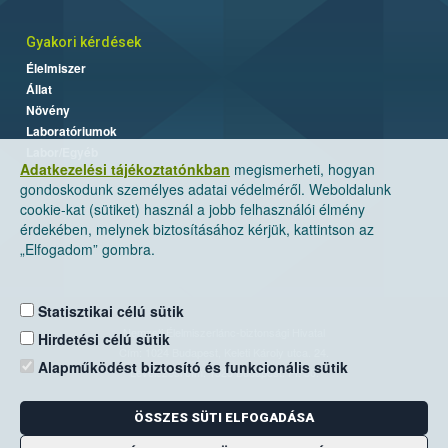
Gyakori kérdések
Élelmiszer
Állat
Növény
Laboratóriumok
Labor/Egyéb
Adatkezelési tájékoztatónkban
megismerheti, hogyan
gondoskodunk személyes adatai védelméről. Weboldalunk
cookie-kat (sütiket) használ a jobb felhasználói élmény
érdekében, melynek biztosításához kérjük, kattintson az
„Elfogadom” gombra.
Statisztikai célú sütik
Nemzeti Élelmiszerlánc-biztonsági Hivatal
Hirdetési célú sütik
Cím: 1024 Budapest, Keleti Károly utca. 24.
Alapműködést biztosító és funkcionális sütik
Levelezési cím: 1525 Budapest. Pf. 30.
ÖSSZES SÜTI ELFOGADÁSA
E-mail:
ugyfelszolgalat@nebih.gov.hu
Zöld szám: 06-80/263-244