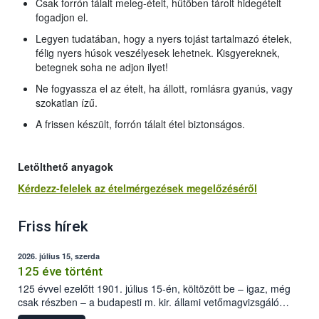
Csak forrón tálalt meleg-ételt, hűtőben tárolt hidegételt
fogadjon el.
Legyen tudatában, hogy a nyers tojást tartalmazó ételek,
félig nyers húsok veszélyesek lehetnek. Kisgyereknek,
betegnek soha ne adjon ilyet!
Ne fogyassza el az ételt, ha állott, romlásra gyanús, vagy
szokatlan ízű.
A frissen készült, forrón tálalt étel biztonságos.
Letölthető anyagok
Kérdezz-felelek az ételmérgezések megelőzéséről
Friss hírek
2026. július 15, szerda
125 éve történt
125 évvel ezelőtt 1901. július 15-én, költözött be – igaz, még
csak részben – a budapesti m. kir. állami vetőmagvizsgáló
állomás a Kis Rókus utca 15. szám alatti, Czigler Győző által