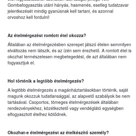
Gombafogyasztás utáni hányás, hasmenés, esetleg tudatzavar
jelentkezését mindig gyanúsnak kell tartani, és azonnal
orvoshoz kell fordulni!
Az ételmérgezést romlo
tt
étel okozza?
Általában az ételmérgezésben szerepet játszó ételen semmilyen
elváltozás nem látszik, és az ízén sem érezhető. A romlott étel is
okozhat természetesen megbetegedést, de azt általában nem
fogyasztjuk el.
Hol történik a legtöbb ételmérgezés?
A legtöbb ételmérgezés a magánháztartásokban történik, saját
magunk okozzuk tudatlansággal, az alapvető szabályok be nem
tartásával. Csoportos, tömeges ételmérgezések általában
rendezvényekhez, közétkeztető vagy vendéglátó egységben
elfogyasztott ételhez kötődnek.
Okozhat-e ételmérgezést az ételkészítő személy?