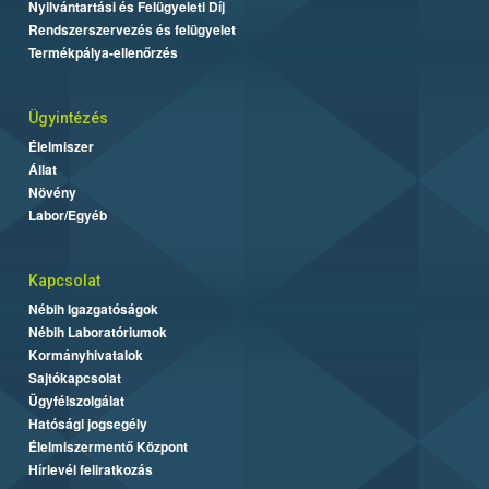
Nyilvántartási és Felügyeleti Díj
Rendszerszervezés és felügyelet
Termékpálya-ellenőrzés
Ügyintézés
Élelmiszer
Állat
Növény
Labor/Egyéb
Kapcsolat
Nébih Igazgatóságok
Nébih Laboratóriumok
Kormányhivatalok
Sajtókapcsolat
Ügyfélszolgálat
Hatósági jogsegély
Élelmiszermentő Központ
Hírlevél feliratkozás