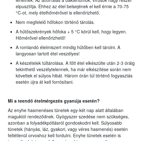
lehetnek. Az átforralás a baktériumok, vírusok nagy részét
elpusztítja. Ehhez az étel belsejének el kell érnie a 70-75
°C-ot, mely ételhőmérővel is ellenőrizhető.
Nem megfelelő hőfokon történő tárolás.
A hűtőszekrények hőfoka + 5 °C körül kell, hogy legyen.
Hőmérővel ellenőrizhető!
A romlandó élelmiszert mindig hűtőben kell tárolni. A
langyosan tartott étel veszélyes!
A készételek túltárolása. A főtt étel elkészülte után 2-3 óráig
tekinthető veszélytelennek, ha már elkészítése során nem
követtek el súlyos hibát. Három órán túl történő fogyasztás
esetén újra át kell forrósítani.
Mi a teendő ételmérgezés gyanúja esetén?
Az enyhe hasmenéses tünetek egy-két nap alatt általában
maguktól rendeződnek. Gyógyszer szedése nem szükséges,
azonban a folyadékpótlásról gondoskodni kell. Súlyosabb
tünetek (hányás, láz, gyakori, vagy véres hasmenés) esetén
feltétlenül orvoshoz kell fordulni. Enyhe tünetek esetén is