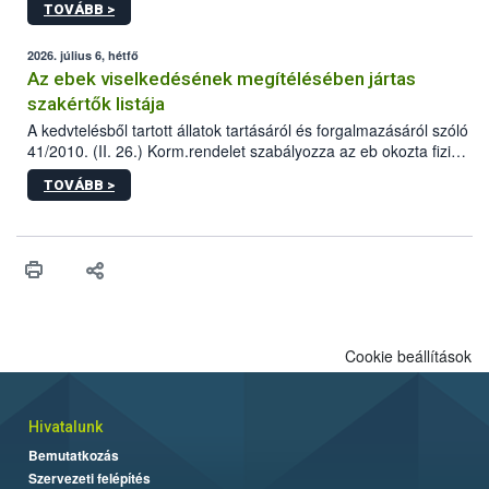
TOVÁBB >
tervezett új épületébe.
2026. július 6, hétfő
Az ebek viselkedésének megítélésében jártas
szakértők listája
A kedvtelésből tartott állatok tartásáról és forgalmazásáról szóló
41/2010. (II. 26.) Korm.rendelet szabályozza az eb okozta fizikai
sérülés, illetve ennek veszélye keletkezésekor felmerülő
TOVÁBB >
hatósági feladatokat, valamint a veszélyes eb tartását és annak
engedélyezését. Ezen eljárások során szükség esetén be kell
vonni az ebek viselkedésének megítélésében jártas szakértőt.
Cookie beállítások
Hivatalunk
Bemutatkozás
Szervezeti felépítés