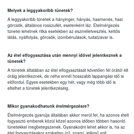
Melyek a leggyakoribb tünetek?
A leggyakoribb tünetek a hányinger, hányás, hasmenés, hasi
görcsök, általános rosszullét, esetenként láz. Ételmérgezés
tünetei lehetnek ritka esetekben az eszméletvesztés, kettős
látás, nyálfolyás, görcsök, izombénulások, tudatzavar is.
Az étel elfogyasztása után mennyi idővel jelentkeznek a
tünetek?
A tünetek általában az étel elfogyasztását követően fél órától 48
óráig jelentkeznek, de néha ennél hosszabb lappangási idő is
előfordul. Egyes esetekben egy hét, vagy még több idő is
eltelhet a tünetek jelentkezéséig.
Mikor gyanakodhatunk ételmérgezésre?
Ételmérgezés gyanúja általában akkor merül fel, ha azonos ételt
fogyasztó emberek közül közel azonos időben többen hasonló
tünetekkel megbetegszenek. Gyanakodni lehet akkor is, ha az
étel fogyasztásakor szokatlan ízű, szagú, jellegű volt.