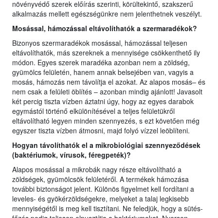
növényvédő szerek előírás szerinti, körültekintő, szakszerű
alkalmazás mellett egészségünkre nem jelenthetnek veszélyt.
Mosással, hámozással eltávolíthatók a szermaradékok?
Bizonyos szermaradékok mosással, hámozással teljesen
eltávolíthatók, más szereknek a mennyisége csökkenthető ily
módon. Egyes szerek maradéka azonban nem a zöldség,
gyümölcs felületén, hanem annak belsejében van, vagyis a
mosás, hámozás nem távolítja el azokat. Az alapos mosás– és
nem csak a felületi öblítés – azonban mindig ajánlott! Javasolt
két percig tiszta vízben áztatni úgy, hogy az egyes darabok
egymástól történő elkülönítésével a teljes felületükről
eltávolítható legyen minden szennyezés, s ezt követően még
egyszer tiszta vízben átmosni, majd folyó vízzel leöblíteni.
Hogyan távolíthatók el a mikrobiológiai szennyeződések
(baktériumok, vírusok, féregpeték)?
Alapos mosással a mikrobák nagy része eltávolítható a
zöldségek, gyümölcsök felületéről. A termékek hámozása
további biztonságot jelent. Különös figyelmet kell fordítani a
leveles- és gyökérzöldségekre, melyeket a talaj legkisebb
mennyiségétől is meg kell tisztítani. Ne feledjük, hogy a sütés-