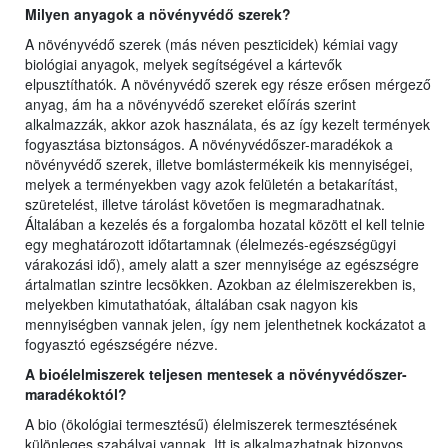
Milyen anyagok a növényvédő szerek?
A növényvédő szerek (más néven peszticidek) kémiai vagy
biológiai anyagok, melyek segítségével a kártevők
elpusztíthatók. A növényvédő szerek egy része erősen mérgező
anyag, ám ha a növényvédő szereket előírás szerint
alkalmazzák, akkor azok használata, és az így kezelt termények
fogyasztása biztonságos. A növényvédőszer-maradékok a
növényvédő szerek, illetve bomlástermékeik kis mennyiségei,
melyek a terményekben vagy azok felületén a betakarítást,
szüretelést, illetve tárolást követően is megmaradhatnak.
Általában a kezelés és a forgalomba hozatal között el kell telnie
egy meghatározott időtartamnak (élelmezés-egészségügyi
várakozási idő), amely alatt a szer mennyisége az egészségre
ártalmatlan szintre lecsökken. Azokban az élelmiszerekben is,
melyekben kimutathatóak, általában csak nagyon kis
mennyiségben vannak jelen, így nem jelenthetnek kockázatot a
fogyasztó egészségére nézve.
A bioélelmiszerek teljesen mentesek a növényvédőszer-
maradékoktól?
A bio (ökológiai termesztésű) élelmiszerek termesztésének
különleges szabályai vannak. Itt is alkalmazhatnak bizonyos