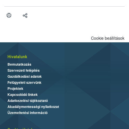
engedélyezését. Ezen eljárások során szükség esetén be kell
vonni az ebek viselkedésének megítélésében jártas szakértőt.
Cookie beállítások
Hivatalunk
Bemutatkozás
Szervezeti felépítés
Gazdálkodási adatok
Felügyeleti szervünk
Projektek
Kapcsolódó linkek
Adatkezelési tájékoztató
Akadálymentességi nyilatkozat
Üzemeltetési információ