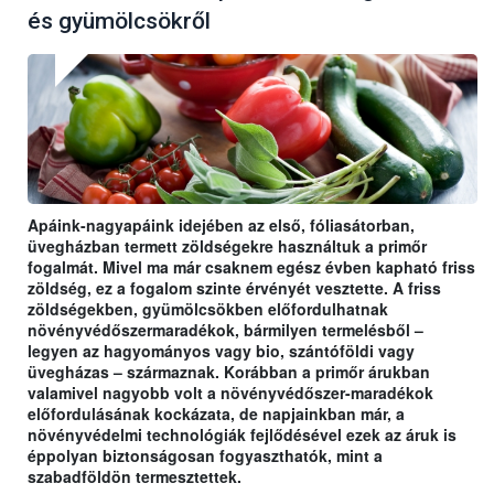
és gyümölcsökről
Apáink-nagyapáink idejében az első, fóliasátorban,
üvegházban termett zöldségekre használtuk a primőr
fogalmát. Mivel ma már csaknem egész évben kapható friss
zöldség, ez a fogalom szinte érvényét vesztette. A friss
zöldségekben, gyümölcsökben előfordulhatnak
növényvédőszermaradékok, bármilyen termelésből –
legyen az hagyományos vagy bio, szántóföldi vagy
üvegházas – származnak. Korábban a primőr árukban
valamivel nagyobb volt a növényvédőszer-maradékok
előfordulásának kockázata, de napjainkban már, a
növényvédelmi technológiák fejlődésével ezek az áruk is
éppolyan biztonságosan fogyaszthatók, mint a
szabadföldön termesztettek.