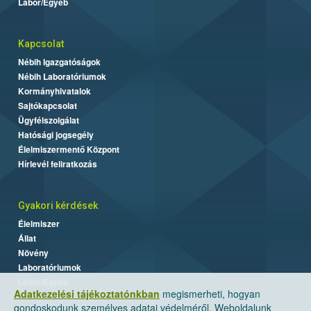
Labor/Egyéb
Kapcsolat
Nébih Igazgatóságok
Nébih Laboratóriumok
Kormányhivatalok
Sajtókapcsolat
Ügyfélszolgálat
Hatósági jogsegély
Élelmiszermentő Központ
Hírlevél feliratkozás
Gyakori kérdések
Élelmiszer
Állat
Növény
Laboratóriumok
Labor/Egyéb
Adatkezelési tájékoztatónkban
megismerheti, hogyan
gondoskodunk személyes adatai védelméről. Weboldalunk