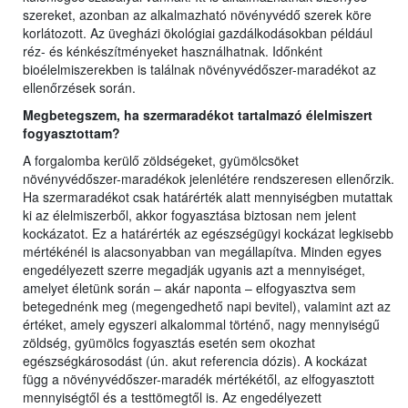
szereket, azonban az alkalmazható növényvédő szerek köre
korlátozott. Az üvegházi ökológiai gazdálkodásokban például
réz- és kénkészítményeket használhatnak. Időnként
bioélelmiszerekben is találnak növényvédőszer-maradékot az
ellenőrzések során.
Megbetegszem, ha szermaradékot tartalmazó élelmiszert
fogyaszto
tt
am?
A forgalomba kerülő zöldségeket, gyümölcsöket
növényvédőszer-maradékok jelenlétére rendszeresen ellenőrzik.
Ha szermaradékot csak határérték alatt mennyiségben mutattak
ki az élelmiszerből, akkor fogyasztása biztosan nem jelent
kockázatot. Ez a határérték az egészségügyi kockázat legkisebb
mértékénél is alacsonyabban van megállapítva. Minden egyes
engedélyezett szerre megadják ugyanis azt a mennyiséget,
amelyet életünk során – akár naponta – elfogyasztva sem
betegednénk meg (megengedhető napi bevitel), valamint azt az
értéket, amely egyszeri alkalommal történő, nagy mennyiségű
zöldség, gyümölcs fogyasztás esetén sem okozhat
egészségkárosodást (ún. akut referencia dózis). A kockázat
függ a növényvédőszer-maradék mértékétől, az elfogyasztott
mennyiségtől és a testtömegtől is. Az engedélyezett