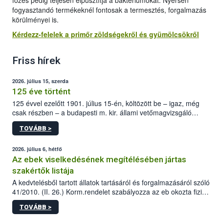
főzés pedig teljesen elpusztítja a baktériumokat. Nyersen
fogyasztandó termékeknél fontosak a termesztés, forgalmazás
körülményei is.
Kérdezz-felelek a primőr zöldségekről és gyümölcsökről
Friss hírek
2026. július 15, szerda
125 éve történt
125 évvel ezelőtt 1901. július 15-én, költözött be – igaz, még
csak részben – a budapesti m. kir. állami vetőmagvizsgáló
állomás a Kis Rókus utca 15. szám alatti, Czigler Győző által
TOVÁBB >
tervezett új épületébe.
2026. július 6, hétfő
Az ebek viselkedésének megítélésében jártas
szakértők listája
A kedvtelésből tartott állatok tartásáról és forgalmazásáról szóló
41/2010. (II. 26.) Korm.rendelet szabályozza az eb okozta fizikai
sérülés, illetve ennek veszélye keletkezésekor felmerülő
TOVÁBB >
hatósági feladatokat, valamint a veszélyes eb tartását és annak