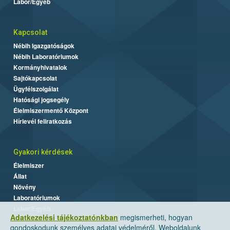
Labor/Egyéb
Kapcsolat
Nébih Igazgatóságok
Nébih Laboratóriumok
Kormányhivatalok
Sajtókapcsolat
Ügyfélszolgálat
Hatósági jogsegély
Élelmiszermentő Központ
Hírlevél feliratkozás
Gyakori kérdések
Élelmiszer
Állat
Növény
Laboratóriumok
Labor/Egyéb
Adatkezelési tájékoztatónkban
megismerheti, hogyan
gondoskodunk személyes adatai védelméről. Weboldalunk