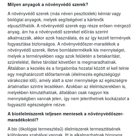
Milyen anyagok a növényvédő szerek?
A növényvédő szerek (más néven peszticidek) kémiai vagy
biológiai anyagok, melyek segítségével a kártevők
elpusztíthatók. A növényvédő szerek egy része erősen mérgező
anyag, ám ha a növényvédő szereket előírás szerint
alkalmazzák, akkor azok használata, és az így kezelt termények
fogyasztása biztonságos. A növényvédőszer-maradékok a
növényvédő szerek, illetve bomlástermékeik kis mennyiségei,
melyek a terményekben vagy azok felületén a betakarítást,
szüretelést, illetve tárolást követően is megmaradhatnak.
Általában a kezelés és a forgalomba hozatal között el kell telnie
egy meghatározott időtartamnak (élelmezés-egészségügyi
várakozási idő), amely alatt a szer mennyisége az egészségre
ártalmatlan szintre lecsökken. Azokban az élelmiszerekben is,
melyekben kimutathatóak, általában csak nagyon kis
mennyiségben vannak jelen, így nem jelenthetnek kockázatot a
fogyasztó egészségére nézve.
A bioélelmiszerek teljesen mentesek a növényvédőszer-
maradékoktól?
A bio (ökológiai termesztésű) élelmiszerek termesztésének
különleges szabályai vannak. Itt is alkalmazhatnak bizonyos