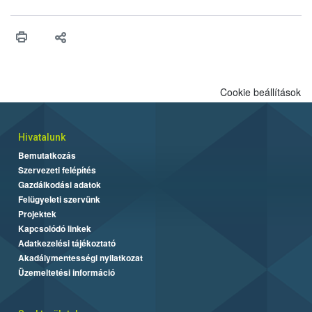
engedélyezését. Ezen eljárások során szükség esetén be kell
vonni az ebek viselkedésének megítélésében jártas szakértőt.
Cookie beállítások
Hivatalunk
Bemutatkozás
Szervezeti felépítés
Gazdálkodási adatok
Felügyeleti szervünk
Projektek
Kapcsolódó linkek
Adatkezelési tájékoztató
Akadálymentességi nyilatkozat
Üzemeltetési információ