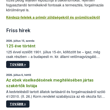
főzés pedig teljesen elpusztítja a baktériumokat. Nyersen
fogyasztandó termékeknél fontosak a termesztés, forgalmazás
körülményei is.
Kérdezz-felelek a primőr zöldségekről és gyümölcsökről
Friss hírek
2026. július 15, szerda
125 éve történt
125 évvel ezelőtt 1901. július 15-én, költözött be – igaz, még
csak részben – a budapesti m. kir. állami vetőmagvizsgáló
állomás a Kis Rókus utca 15. szám alatti, Czigler Győző által
TOVÁBB >
tervezett új épületébe.
2026. július 6, hétfő
Az ebek viselkedésének megítélésében jártas
szakértők listája
A kedvtelésből tartott állatok tartásáról és forgalmazásáról szóló
41/2010. (II. 26.) Korm.rendelet szabályozza az eb okozta fizikai
sérülés, illetve ennek veszélye keletkezésekor felmerülő
TOVÁBB >
hatósági feladatokat, valamint a veszélyes eb tartását és annak