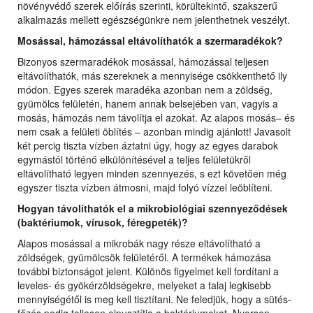
növényvédő szerek előírás szerinti, körültekintő, szakszerű
alkalmazás mellett egészségünkre nem jelenthetnek veszélyt.
Mosással, hámozással eltávolíthatók a szermaradékok?
Bizonyos szermaradékok mosással, hámozással teljesen
eltávolíthatók, más szereknek a mennyisége csökkenthető ily
módon. Egyes szerek maradéka azonban nem a zöldség,
gyümölcs felületén, hanem annak belsejében van, vagyis a
mosás, hámozás nem távolítja el azokat. Az alapos mosás– és
nem csak a felületi öblítés – azonban mindig ajánlott! Javasolt
két percig tiszta vízben áztatni úgy, hogy az egyes darabok
egymástól történő elkülönítésével a teljes felületükről
eltávolítható legyen minden szennyezés, s ezt követően még
egyszer tiszta vízben átmosni, majd folyó vízzel leöblíteni.
Hogyan távolíthatók el a mikrobiológiai szennyeződések
(baktériumok, vírusok, féregpeték)?
Alapos mosással a mikrobák nagy része eltávolítható a
zöldségek, gyümölcsök felületéről. A termékek hámozása
további biztonságot jelent. Különös figyelmet kell fordítani a
leveles- és gyökérzöldségekre, melyeket a talaj legkisebb
mennyiségétől is meg kell tisztítani. Ne feledjük, hogy a sütés-