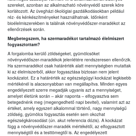
szereket, azonban az alkalmazható növényvédő szerek köre
korlátozott. Az üvegházi ökológiai gazdálkodásokban például
réz- és kénkészítményeket használhatnak. Időnként
bioélelmiszerekben is találnak növényvédőszer-maradékot az
ellenőrzések során.
Megbetegszem, ha szermaradékot tartalmazó élelmiszert
fogyaszto
tt
am?
A forgalomba kerülő zöldségeket, gyümölcsöket
növényvédőszer-maradékok jelenlétére rendszeresen ellenőrzik.
Ha szermaradékot csak határérték alatt mennyiségben mutattak
ki az élelmiszerből, akkor fogyasztása biztosan nem jelent
kockázatot. Ez a határérték az egészségügyi kockázat legkisebb
mértékénél is alacsonyabban van megállapítva. Minden egyes
engedélyezett szerre megadják ugyanis azt a mennyiséget,
amelyet életünk során – akár naponta – elfogyasztva sem
betegednénk meg (megengedhető napi bevitel), valamint azt az
értéket, amely egyszeri alkalommal történő, nagy mennyiségű
zöldség, gyümölcs fogyasztás esetén sem okozhat
egészségkárosodást (ún. akut referencia dózis). A kockázat
függ a növényvédőszer-maradék mértékétől, az elfogyasztott
mennyiségtől és a testtömegtől is. Az engedélyezett