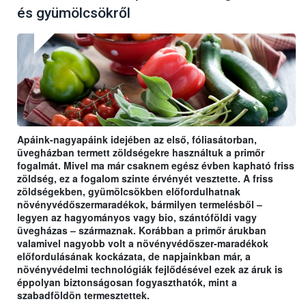
és gyümölcsökről
Apáink-nagyapáink idejében az első, fóliasátorban,
üvegházban termett zöldségekre használtuk a primőr
fogalmát. Mivel ma már csaknem egész évben kapható friss
zöldség, ez a fogalom szinte érvényét vesztette. A friss
zöldségekben, gyümölcsökben előfordulhatnak
növényvédőszermaradékok, bármilyen termelésből –
legyen az hagyományos vagy bio, szántóföldi vagy
üvegházas – származnak. Korábban a primőr árukban
valamivel nagyobb volt a növényvédőszer-maradékok
előfordulásának kockázata, de napjainkban már, a
növényvédelmi technológiák fejlődésével ezek az áruk is
éppolyan biztonságosan fogyaszthatók, mint a
szabadföldön termesztettek.