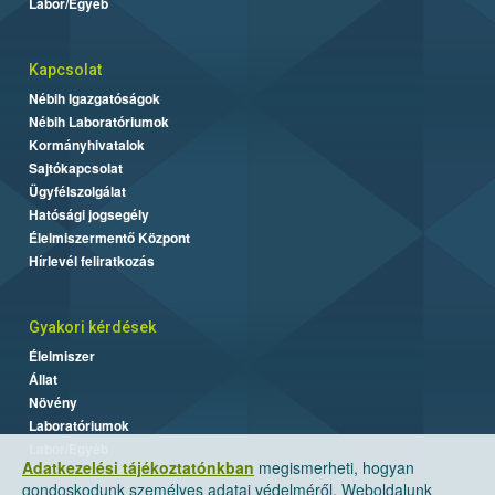
Labor/Egyéb
Kapcsolat
Nébih Igazgatóságok
Nébih Laboratóriumok
Kormányhivatalok
Sajtókapcsolat
Ügyfélszolgálat
Hatósági jogsegély
Élelmiszermentő Központ
Hírlevél feliratkozás
Gyakori kérdések
Élelmiszer
Állat
Növény
Laboratóriumok
Labor/Egyéb
Adatkezelési tájékoztatónkban
megismerheti, hogyan
gondoskodunk személyes adatai védelméről. Weboldalunk