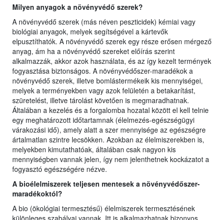
Milyen anyagok a növényvédő szerek?
A növényvédő szerek (más néven peszticidek) kémiai vagy
biológiai anyagok, melyek segítségével a kártevők
elpusztíthatók. A növényvédő szerek egy része erősen mérgező
anyag, ám ha a növényvédő szereket előírás szerint
alkalmazzák, akkor azok használata, és az így kezelt termények
fogyasztása biztonságos. A növényvédőszer-maradékok a
növényvédő szerek, illetve bomlástermékeik kis mennyiségei,
melyek a terményekben vagy azok felületén a betakarítást,
szüretelést, illetve tárolást követően is megmaradhatnak.
Általában a kezelés és a forgalomba hozatal között el kell telnie
egy meghatározott időtartamnak (élelmezés-egészségügyi
várakozási idő), amely alatt a szer mennyisége az egészségre
ártalmatlan szintre lecsökken. Azokban az élelmiszerekben is,
melyekben kimutathatóak, általában csak nagyon kis
mennyiségben vannak jelen, így nem jelenthetnek kockázatot a
fogyasztó egészségére nézve.
A bioélelmiszerek teljesen mentesek a növényvédőszer-
maradékoktól?
A bio (ökológiai termesztésű) élelmiszerek termesztésének
különleges szabályai vannak. Itt is alkalmazhatnak bizonyos