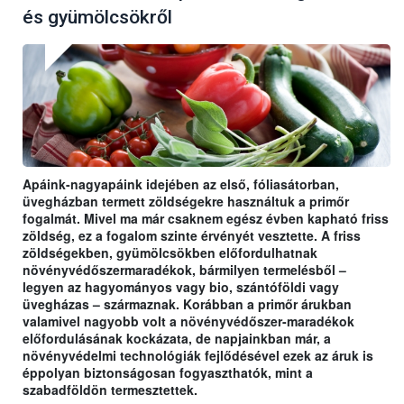
és gyümölcsökről
Apáink-nagyapáink idejében az első, fóliasátorban,
üvegházban termett zöldségekre használtuk a primőr
fogalmát. Mivel ma már csaknem egész évben kapható friss
zöldség, ez a fogalom szinte érvényét vesztette. A friss
zöldségekben, gyümölcsökben előfordulhatnak
növényvédőszermaradékok, bármilyen termelésből –
legyen az hagyományos vagy bio, szántóföldi vagy
üvegházas – származnak. Korábban a primőr árukban
valamivel nagyobb volt a növényvédőszer-maradékok
előfordulásának kockázata, de napjainkban már, a
növényvédelmi technológiák fejlődésével ezek az áruk is
éppolyan biztonságosan fogyaszthatók, mint a
szabadföldön termesztettek.