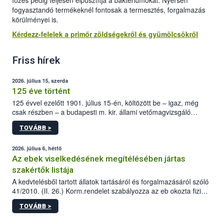
főzés pedig teljesen elpusztítja a baktériumokat. Nyersen
fogyasztandó termékeknél fontosak a termesztés, forgalmazás
körülményei is.
Kérdezz-felelek a primőr zöldségekről és gyümölcsökről
Friss hírek
2026. július 15, szerda
125 éve történt
125 évvel ezelőtt 1901. július 15-én, költözött be – igaz, még
csak részben – a budapesti m. kir. állami vetőmagvizsgáló
állomás a Kis Rókus utca 15. szám alatti, Czigler Győző által
TOVÁBB >
tervezett új épületébe.
2026. július 6, hétfő
Az ebek viselkedésének megítélésében jártas
szakértők listája
A kedvtelésből tartott állatok tartásáról és forgalmazásáról szóló
41/2010. (II. 26.) Korm.rendelet szabályozza az eb okozta fizikai
sérülés, illetve ennek veszélye keletkezésekor felmerülő
TOVÁBB >
hatósági feladatokat, valamint a veszélyes eb tartását és annak