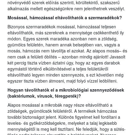
növényvédő szerek előírás szerinti, körültekintő, szakszerű
alkalmazás mellett egészségünkre nem jelenthetnek veszélyt.
Mosással, hámozással eltávolíthatók a szermaradékok?
Bizonyos szermaradékok mosással, hámozással teljesen
eltávolíthatók, más szereknek a mennyisége csökkenthető ily
módon. Egyes szerek maradéka azonban nem a zöldség,
gyümölcs felületén, hanem annak belsejében van, vagyis a
mosás, hámozás nem távolítja el azokat. Az alapos mosás– és
nem csak a felületi öblítés – azonban mindig ajánlott! Javasolt
két percig tiszta vízben áztatni úgy, hogy az egyes darabok
egymástól történő elkülönítésével a teljes felületükről
eltávolítható legyen minden szennyezés, s ezt követően még
egyszer tiszta vízben átmosni, majd folyó vízzel leöblíteni.
Hogyan távolíthatók el a mikrobiológiai szennyeződések
(baktériumok, vírusok, féregpeték)?
Alapos mosással a mikrobák nagy része eltávolítható a
zöldségek, gyümölcsök felületéről. A termékek hámozása
további biztonságot jelent. Különös figyelmet kell fordítani a
leveles- és gyökérzöldségekre, melyeket a talaj legkisebb
mennyiségétől is meg kell tisztítani. Ne feledjük, hogy a sütés-