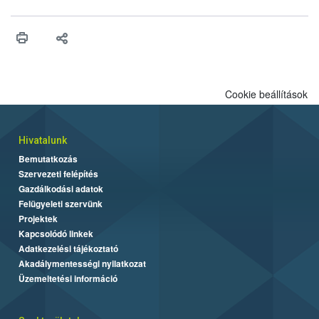
engedélyezését. Ezen eljárások során szükség esetén be kell
vonni az ebek viselkedésének megítélésében jártas szakértőt.
Cookie beállítások
Hivatalunk
Bemutatkozás
Szervezeti felépítés
Gazdálkodási adatok
Felügyeleti szervünk
Projektek
Kapcsolódó linkek
Adatkezelési tájékoztató
Akadálymentességi nyilatkozat
Üzemeltetési információ