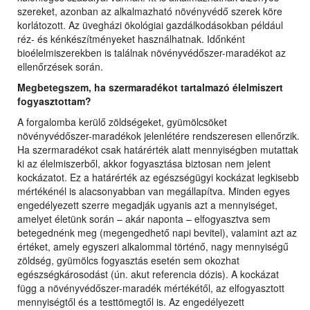
szereket, azonban az alkalmazható növényvédő szerek köre
korlátozott. Az üvegházi ökológiai gazdálkodásokban például
réz- és kénkészítményeket használhatnak. Időnként
bioélelmiszerekben is találnak növényvédőszer-maradékot az
ellenőrzések során.
Megbetegszem, ha szermaradékot tartalmazó élelmiszert
fogyaszto
tt
am?
A forgalomba kerülő zöldségeket, gyümölcsöket
növényvédőszer-maradékok jelenlétére rendszeresen ellenőrzik.
Ha szermaradékot csak határérték alatt mennyiségben mutattak
ki az élelmiszerből, akkor fogyasztása biztosan nem jelent
kockázatot. Ez a határérték az egészségügyi kockázat legkisebb
mértékénél is alacsonyabban van megállapítva. Minden egyes
engedélyezett szerre megadják ugyanis azt a mennyiséget,
amelyet életünk során – akár naponta – elfogyasztva sem
betegednénk meg (megengedhető napi bevitel), valamint azt az
értéket, amely egyszeri alkalommal történő, nagy mennyiségű
zöldség, gyümölcs fogyasztás esetén sem okozhat
egészségkárosodást (ún. akut referencia dózis). A kockázat
függ a növényvédőszer-maradék mértékétől, az elfogyasztott
mennyiségtől és a testtömegtől is. Az engedélyezett