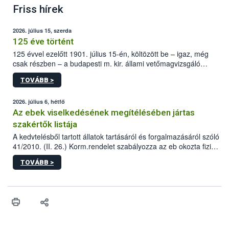
Friss hírek
2026. július 15, szerda
125 éve történt
125 évvel ezelőtt 1901. július 15-én, költözött be – igaz, még
csak részben – a budapesti m. kir. állami vetőmagvizsgáló
állomás a Kis Rókus utca 15. szám alatti, Czigler Győző által
TOVÁBB >
tervezett új épületébe.
2026. július 6, hétfő
Az ebek viselkedésének megítélésében jártas
szakértők listája
A kedvtelésből tartott állatok tartásáról és forgalmazásáról szóló
41/2010. (II. 26.) Korm.rendelet szabályozza az eb okozta fizikai
sérülés, illetve ennek veszélye keletkezésekor felmerülő
TOVÁBB >
hatósági feladatokat, valamint a veszélyes eb tartását és annak
engedélyezését. Ezen eljárások során szükség esetén be kell
vonni az ebek viselkedésének megítélésében jártas szakértőt.