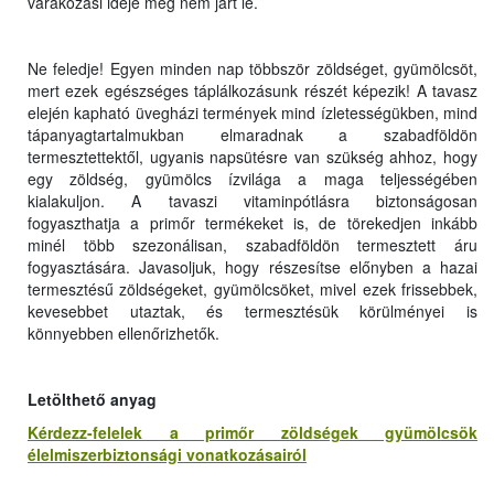
várakozási ideje még nem járt le.
Ne feledje! Egyen minden nap többször zöldséget, gyümölcsöt,
mert ezek egészséges táplálkozásunk részét képezik! A tavasz
elején kapható üvegházi termények mind ízletességükben, mind
tápanyagtartalmukban elmaradnak a szabadföldön
termesztettektől, ugyanis napsütésre van szükség ahhoz, hogy
egy zöldség, gyümölcs ízvilága a maga teljességében
kialakuljon. A tavaszi vitaminpótlásra biztonságosan
fogyaszthatja a primőr termékeket is, de törekedjen inkább
minél több szezonálisan, szabadföldön termesztett áru
fogyasztására. Javasoljuk, hogy részesítse előnyben a hazai
termesztésű zöldségeket, gyümölcsöket, mivel ezek frissebbek,
kevesebbet utaztak, és termesztésük körülményei is
könnyebben ellenőrizhetők.
Letölthető anyag
Kérdezz-felelek a primőr zöldségek gyümölcsök
élelmiszerbiztonsági vonatkozásairól