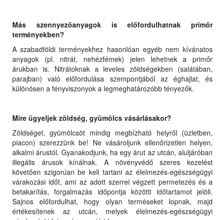
Más szennyezőanyagok is előfordulhatnak primőr
terményekben?
A szabadföldi terményekhez hasonlóan egyéb nem kívánatos
anyagok (pl. nitrát, nehézfémek) jelen lehetnek a primőr
árukban is. Nitrátoknak a leveles zöldségekben (salátában,
parajban) való előfordulása szempontjából az éghajlat, és
különösen a fényviszonyok a legmeghatározóbb tényezők.
Mire ügyeljek zöldség, gyümölcs vásárlásakor?
Zöldséget, gyümölcsöt mindig megbízható helyről (üzletben,
piacon) szerezzünk be! Ne vásároljunk ellenőrizetlen helyen,
alkalmi árustól. Gyanakodjunk, ha egy árut az utcán, aluljáróban
illegális árusok kínálnak. A növényvédő szeres kezelést
követően szigorúan be kell tartani az élelmezés-egészségügyi
várakozási időt, ami az adott szerrel végzett permetezés és a
betakarítás, forgalmazás időpontja közötti időtartamot jelöli.
Sajnos előfordulhat, hogy olyan terméseket lopnak, majd
értékesítenek az utcán, melyek élelmezés-egészségügyi