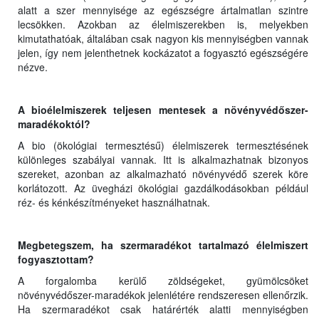
alatt a szer mennyisége az egészségre ártalmatlan szintre
lecsökken. Azokban az élelmiszerekben is, melyekben
kimutathatóak, általában csak nagyon kis mennyiségben vannak
jelen, így nem jelenthetnek kockázatot a fogyasztó egészségére
nézve.
A bioélelmiszerek teljesen mentesek a növényvédőszer-
maradékoktól?
A bio (ökológiai termesztésű) élelmiszerek termesztésének
különleges szabályai vannak. Itt is alkalmazhatnak bizonyos
szereket, azonban az alkalmazható növényvédő szerek köre
korlátozott. Az üvegházi ökológiai gazdálkodásokban például
réz- és kénkészítményeket használhatnak.
Megbetegszem, ha szermaradékot tartalmazó élelmiszert
fogyasztottam?
A forgalomba kerülő zöldségeket, gyümölcsöket
növényvédőszer-maradékok jelenlétére rendszeresen ellenőrzik.
Ha szermaradékot csak határérték alatti mennyiségben