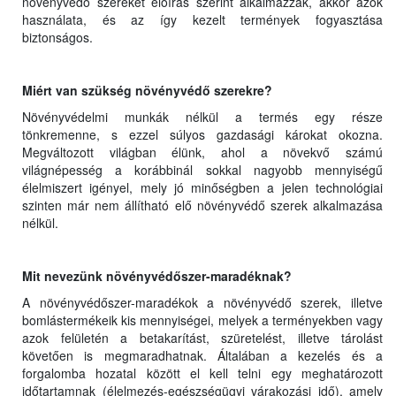
növényvédő szereket előírás szerint alkalmazzák, akkor azok
használata, és az így kezelt termények fogyasztása
biztonságos.
Miért van szükség növényvédő szerekre?
Növényvédelmi munkák nélkül a termés egy része
tönkremenne, s ezzel súlyos gazdasági károkat okozna.
Megváltozott világban élünk, ahol a növekvő számú
világnépesség a korábbinál sokkal nagyobb mennyiségű
élelmiszert igényel, mely jó minőségben a jelen technológiai
szinten már nem állítható elő növényvédő szerek alkalmazása
nélkül.
Mit nevezünk növényvédőszer-maradéknak?
A növényvédőszer-maradékok a növényvédő szerek, illetve
bomlástermékeik kis mennyiségei, melyek a terményekben vagy
azok felületén a betakarítást, szüretelést, illetve tárolást
követően is megmaradhatnak. Általában a kezelés és a
forgalomba hozatal között el kell telni egy meghatározott
időtartamnak (élelmezés-egészségügyi várakozási idő), amely