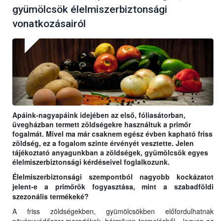
gyümölcsök élelmiszerbiztonsági
vonatkozásairól
Apáink-nagyapáink idejében az első, fóliasátorban,
üvegházban termett zöldségekre használtuk a primőr
fogalmát. Mivel ma már csaknem egész évben kapható friss
zöldség, ez a fogalom szinte érvényét vesztette. Jelen
tájékoztató anyagunkban a zöldségek, gyümölcsök egyes
élelmiszerbiztonsági kérdéseivel foglalkozunk.
Élelmiszerbiztonsági szempontból nagyobb kockázatot
jelent-e a primőrök fogyasztása, mint a szabadföldi
szezonális termékeké?
A friss zöldségekben, gyümölcsökben előfordulhatnak