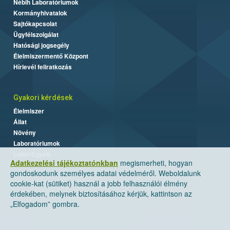
Nébih Laboratóriumok
Kormányhivatalok
Sajtókapcsolat
Ügyfélszolgálat
Hatósági jogsegély
Élelmiszermentő Központ
Hírlevél feliratkozás
Gyakori kérdések
Élelmiszer
Állat
Növény
Laboratóriumok
Labor/Egyéb
Adatkezelési tájékoztatónkban
megismerheti, hogyan
gondoskodunk személyes adatai védelméről. Weboldalunk
cookie-kat (sütiket) használ a jobb felhasználói élmény
érdekében, melynek biztosításához kérjük, kattintson az
„Elfogadom” gombra.