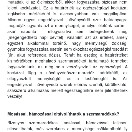
mutattak ki az élelmiszerből, akkor fogyasztása biztosan nem
jelent kockázatot. Ez a határérték az egészségügyi kockázat
legkisebb mértékénél is alacsonyabban van megállapítva.
Minden egyes engedélyezett növényvédő szer hatóanyagra
megadják ugyanis azt a mennyiséget, amelyet életünk során -
akár naponta - elfogyasztva sem betegednénk meg
(megengedhető napi bevitel), valamint azt az értéket, amely
egyszeri alkalommal történő, nagy mennyiségű zöldség,
gyümölcs fogyasztása esetén sem okozhat egészségkárosodást
(ún. akut referencia dózis). Tehát ha esetleg a határértéket
kismértékben meghaladó szermaradékot tartalmazó terméket
fogyasztottunk, az még nem veszélyezteti az egészséget. A
kockázat függ a növényvédőszer-maradék mértékétől, az
elfogyasztott mennyiségtől és a testtömegtől is. Az
engedélyezett növényvédő szerek előírás szerinti, körültekintő,
szakszerű alkalmazás mellett egészségünkre nem jelenthetnek
veszélyt.
Mosással, hámozással eltávolíthatók a szermaradékok?
Bizonyos szermaradékok mosással, hámozással teljesen
eltávolíthatók, más szereknek a mennyisége csökkenthető ily