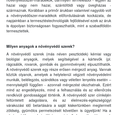
növényvédőszer-maradékok, bármilyen termelésből - legyen az
hazai vagy nem hazai, szántóföldi vagy üvegházas -
származnak. Korábban a primőr árukban valamivel nagyobb volt
a növényvédőszer-maradékok előfordulásának kockázata, de
napjainkban a termesztéstechnológiák fejlődésével ezek az áruk
is éppolyan biztonságosan fogyaszthatók, mint a szabadföldön
termesztettek.
Milyen anyagok a növényvédő szerek?
A növényvédő szerek (más néven peszticidek) kémiai vagy
biológiai anyagok, melyek segítségével a kártevők (pl.
rágcsálók, rovarok, gombák és gyomnövények) elpusztíthatók.
A növényvédő szerek egy része erősen mérgező anyag. Vannak
köztük olyanok, amelyek a helytelenül végzett növényvédelmi
munkák, belélegzés, szándékos vagy véletlen lenyelés esetén –
mennyiségtől függően - azonnali mérgezést okozhatnak. Ezért
mind az engedélyezés, mind a felhasználás és az ellenőrzés
rendkívüli gondossággal történik. A növényvédő szer címkéjén
feltüntetett adagolásra, és az élelmezés-egészségügyi
várakozási idő betartására a saját kiskertünkben megtermelt
zöldség, gyümölcs permetezését követően is ügyeljünk! Ha a