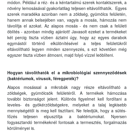
módon. Például a réz- és a kéntartalmú szerek kontaktszerek, a
növény lemosásával gyakorlatilag teljesen eltávolíthatók. Egyes
szerek maradéka azonban nem a zöldség, gyümölcs felületén,
hanem annak belsejében van, vagyis a mosás, hámozás nem
távolítja el azokat. Az alapos mosás - és nem csak a felületi
öblítés - azonban mindig ajánlott! Javasolt ezeket a termékeket
két percig tiszta vízben áztatni úgy, hogy az egyes darabok
egymástól történő elkülönítésével a teljes felületükről
eltávolítható legyen minden szennyezés, s ezt követően még
egyszer tiszta vízben átmosni, majd folyó vízzel leöblíteni.
Hogyan távolíthatók el a mikrobiológiai szennyeződések
(baktériumok, vírusok, féregpeték)?
Alapos mosással a mikrobák nagy része eltávolítható a
zöldségek, gyümölcsök felületéről. A termékek hámozása
további biztonságot jelent. Különös figyelmet kell fordítani a
leveles- és gyökérzöldségekre, melyeket a talaj legkisebb
mennyiségétől is meg kell tisztítani. Ne feledjük, hogy a sütés-
főzés teljesen elpusztítja a baktériumokat. Nyersen
fogyasztandó termékeknél fontosak a termesztés, forgalmazás
körülményei is.