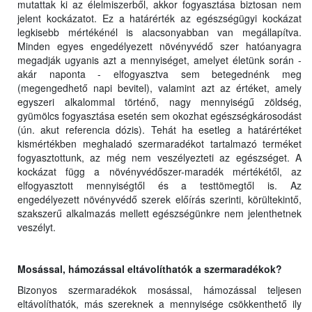
mutattak ki az élelmiszerből, akkor fogyasztása biztosan nem
jelent kockázatot. Ez a határérték az egészségügyi kockázat
legkisebb mértékénél is alacsonyabban van megállapítva.
Minden egyes engedélyezett növényvédő szer hatóanyagra
megadják ugyanis azt a mennyiséget, amelyet életünk során -
akár naponta - elfogyasztva sem betegednénk meg
(megengedhető napi bevitel), valamint azt az értéket, amely
egyszeri alkalommal történő, nagy mennyiségű zöldség,
gyümölcs fogyasztása esetén sem okozhat egészségkárosodást
(ún. akut referencia dózis). Tehát ha esetleg a határértéket
kismértékben meghaladó szermaradékot tartalmazó terméket
fogyasztottunk, az még nem veszélyezteti az egészséget. A
kockázat függ a növényvédőszer-maradék mértékétől, az
elfogyasztott mennyiségtől és a testtömegtől is. Az
engedélyezett növényvédő szerek előírás szerinti, körültekintő,
szakszerű alkalmazás mellett egészségünkre nem jelenthetnek
veszélyt.
Mosással, hámozással eltávolíthatók a szermaradékok?
Bizonyos szermaradékok mosással, hámozással teljesen
eltávolíthatók, más szereknek a mennyisége csökkenthető ily