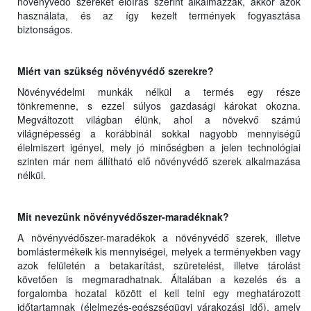
növényvédő szereket előírás szerint alkalmazzák, akkor azok
használata, és az így kezelt termények fogyasztása
biztonságos.
Miért van szükség növényvédő szerekre?
Növényvédelmi munkák nélkül a termés egy része
tönkremenne, s ezzel súlyos gazdasági károkat okozna.
Megváltozott világban élünk, ahol a növekvő számú
világnépesség a korábbinál sokkal nagyobb mennyiségű
élelmiszert igényel, mely jó minőségben a jelen technológiai
szinten már nem állítható elő növényvédő szerek alkalmazása
nélkül.
Mit nevezünk növényvédőszer-maradéknak?
A növényvédőszer-maradékok a növényvédő szerek, illetve
bomlástermékeik kis mennyiségei, melyek a terményekben vagy
azok felületén a betakarítást, szüretelést, illetve tárolást
követően is megmaradhatnak. Általában a kezelés és a
forgalomba hozatal között el kell telni egy meghatározott
időtartamnak (élelmezés-egészségügyi várakozási idő), amely