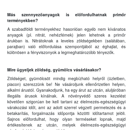
Más szennyezőanyagok is előfordulhatnak primőr
terményekben?
A szabadföldi terményekhez hasonlóan egyéb nem kívánatos
anyagok (pl. nitrát, nehézfémek) jelen lehetnek a primőr
árukban is. Nitrátoknak a leveles zöldségekben (salátában,
parajban) való előfordulása szempontjából az éghajlat, és
különösen a fényviszonyok a legmeghatározóbb tényezők.
Mire ügyeljek zöldség, gyümölcs vásárlásakor?
Zöldséget, gyümölcsöt mindig megbízható helyről (üzletben,
piacon) szerezzünk be! Ne vásároljunk ellenőrizetlen helyen,
alkalmi árustól. Gyanakodjunk, ha egy árut az utcán, aluljáróban
illegális árusok kínálnak. A növényvédő szeres kezelést
követően szigorúan be kell tartani az élelmezés-egészségügyi
várakozási időt, ami az adott szerrel végzett permetezés és a
betakarítás, forgalmazás időpontja közötti időtartamot jelöli.
Sajnos előfordulhat, hogy olyan terméseket lopnak, majd
értékesítenek az utcán, melyek élelmezés-egészségügyi