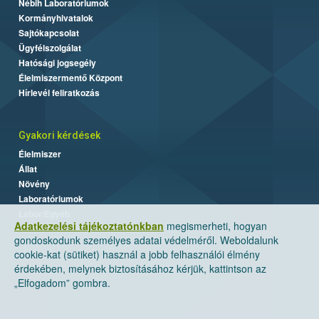
Nébih Laboratóriumok
Kormányhivatalok
Sajtókapcsolat
Ügyfélszolgálat
Hatósági jogsegély
Élelmiszermentő Központ
Hírlevél feliratkozás
Gyakori kérdések
Élelmiszer
Állat
Növény
Laboratóriumok
Labor/Egyéb
Adatkezelési tájékoztatónkban
megismerheti, hogyan
gondoskodunk személyes adatai védelméről. Weboldalunk
cookie-kat (sütiket) használ a jobb felhasználói élmény
érdekében, melynek biztosításához kérjük, kattintson az
„Elfogadom” gombra.