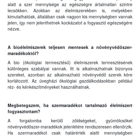
alatt a szer mennyisége az egészségre ártalmatlan szintre
lecsökken. Azokban az élelmiszerekben is, melyekben
kimutathatóak, általában csak nagyon kis mennyiségben vannak
jelen, így nem jelenthetnek kockázatot a fogyasztó egészségére
nézve.
A bioélelmiszerek teljesen mentesek a növényvédőszer-
maradékoktól?
A bio (ökológiai termesztésű) élelmiszerek termesztésének
különleges szabályai vannak. Itt is alkalmazhatnak bizonyos
szereket, azonban az alkalmazható növényvédő szerek köre
korlátozott. Az üvegházi ökológiai gazdálkodásokban például
réz- és kénkészítményeket használhatnak.
Megbetegszem, ha szermaradékot tartalmazó élelmiszert
fogyasztottam?
A forgalomba kerülő zöldségeket, gyümölcsöket
növényvédőszer-maradékok jelenlétére rendszeresen ellenőrzik.
Ha szermaradékot csak határérték alatti mennyiségben