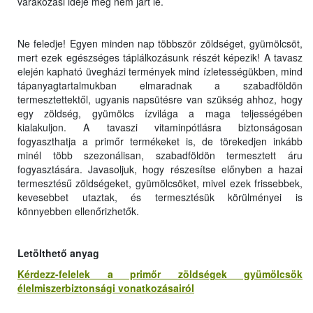
várakozási ideje még nem járt le.
Ne feledje! Egyen minden nap többször zöldséget, gyümölcsöt,
mert ezek egészséges táplálkozásunk részét képezik! A tavasz
elején kapható üvegházi termények mind ízletességükben, mind
tápanyagtartalmukban elmaradnak a szabadföldön
termesztettektől, ugyanis napsütésre van szükség ahhoz, hogy
egy zöldség, gyümölcs ízvilága a maga teljességében
kialakuljon. A tavaszi vitaminpótlásra biztonságosan
fogyaszthatja a primőr termékeket is, de törekedjen inkább
minél több szezonálisan, szabadföldön termesztett áru
fogyasztására. Javasoljuk, hogy részesítse előnyben a hazai
termesztésű zöldségeket, gyümölcsöket, mivel ezek frissebbek,
kevesebbet utaztak, és termesztésük körülményei is
könnyebben ellenőrizhetők.
Letölthető anyag
Kérdezz-felelek a primőr zöldségek gyümölcsök
élelmiszerbiztonsági vonatkozásairól