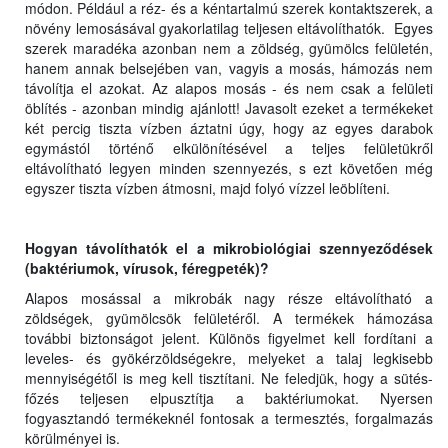
módon. Például a réz- és a kéntartalmú szerek kontaktszerek, a
növény lemosásával gyakorlatilag teljesen eltávolíthatók. Egyes
szerek maradéka azonban nem a zöldség, gyümölcs felületén,
hanem annak belsejében van, vagyis a mosás, hámozás nem
távolítja el azokat. Az alapos mosás - és nem csak a felületi
öblítés - azonban mindig ajánlott! Javasolt ezeket a termékeket
két percig tiszta vízben áztatni úgy, hogy az egyes darabok
egymástól történő elkülönítésével a teljes felületükről
eltávolítható legyen minden szennyezés, s ezt követően még
egyszer tiszta vízben átmosni, majd folyó vízzel leöblíteni.
Hogyan távolíthatók el a mikrobiológiai szennyeződések
(baktériumok, vírusok, féregpeték)?
Alapos mosással a mikrobák nagy része eltávolítható a
zöldségek, gyümölcsök felületéről. A termékek hámozása
további biztonságot jelent. Különös figyelmet kell fordítani a
leveles- és gyökérzöldségekre, melyeket a talaj legkisebb
mennyiségétől is meg kell tisztítani. Ne feledjük, hogy a sütés-
főzés teljesen elpusztítja a baktériumokat. Nyersen
fogyasztandó termékeknél fontosak a termesztés, forgalmazás
körülményei is.