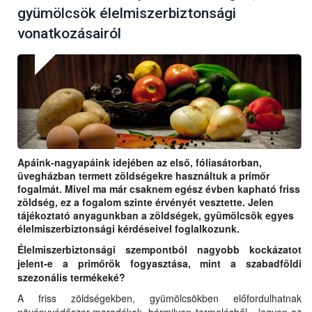
gyümölcsök élelmiszerbiztonsági
vonatkozásairól
Apáink-nagyapáink idejében az első, fóliasátorban,
üvegházban termett zöldségekre használtuk a primőr
fogalmát. Mivel ma már csaknem egész évben kapható friss
zöldség, ez a fogalom szinte érvényét vesztette. Jelen
tájékoztató anyagunkban a zöldségek, gyümölcsök egyes
élelmiszerbiztonsági kérdéseivel foglalkozunk.
Élelmiszerbiztonsági szempontból nagyobb kockázatot
jelent-e a primőrök fogyasztása, mint a szabadföldi
szezonális termékeké?
A friss zöldségekben, gyümölcsökben előfordulhatnak