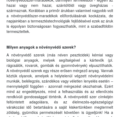
növényvédőszer-maradékok, bármilyen termelésből - legyen az
hazai vagy nem hazai, szántóföldi vagy üvegházas -
származnak. Korábban a primőr árukban valamivel nagyobb volt
a növényvédőszer-maradékok előfordulásának kockázata, de
napjainkban a termesztéstechnológiák fejlődésével ezek az áruk
is éppolyan biztonságosan fogyaszthatók, mint a szabadföldön
termesztettek.
Milyen anyagok a növényvédő szerek?
A növényvédő szerek (más néven peszticidek) kémiai vagy
biológiai anyagok, melyek segítségével a kártevők (pl.
rágcsálók, rovarok, gombák és gyomnövények) elpusztíthatók.
A növényvédő szerek egy része erősen mérgező anyag. Vannak
köztük olyanok, amelyek a helytelenül végzett növényvédelmi
munkák, belélegzés, szándékos vagy véletlen lenyelés esetén –
mennyiségtől függően - azonnali mérgezést okozhatnak. Ezért
mind az engedélyezés, mind a felhasználás és az ellenőrzés
rendkívüli gondossággal történik. A növényvédő szer címkéjén
feltüntetett adagolásra, és az élelmezés-egészségügyi
várakozási idő betartására a saját kiskertünkben megtermelt
zöldség, gyümölcs permetezését követően is ügyeljünk! Ha a