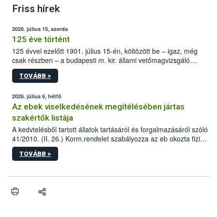
Friss hírek
2026. július 15, szerda
125 éve történt
125 évvel ezelőtt 1901. július 15-én, költözött be – igaz, még
csak részben – a budapesti m. kir. állami vetőmagvizsgáló
állomás a Kis Rókus utca 15. szám alatti, Czigler Győző által
TOVÁBB >
tervezett új épületébe.
2026. július 6, hétfő
Az ebek viselkedésének megítélésében jártas
szakértők listája
A kedvtelésből tartott állatok tartásáról és forgalmazásáról szóló
41/2010. (II. 26.) Korm.rendelet szabályozza az eb okozta fizikai
sérülés, illetve ennek veszélye keletkezésekor felmerülő
TOVÁBB >
hatósági feladatokat, valamint a veszélyes eb tartását és annak
engedélyezését. Ezen eljárások során szükség esetén be kell
vonni az ebek viselkedésének megítélésében jártas szakértőt.